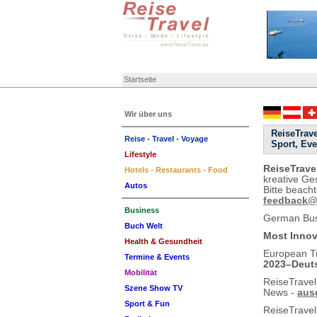
Startseite
Wir über uns
ReiseTrave
Reise - Travel - Voyage
Sport, Ev
Lifestyle
ReiseTrave
Hotels - Restaurants - Food
kreative Ge
Autos
Bitte beach
feedback@r
Business
German Busi
Buch Welt
Most Innov
Health & Gesundheit
European T
Termine & Events
2023–Deut
Mobilität
ReiseTravel
Szene Show TV
News -
aus
Sport & Fun
ReiseTrave