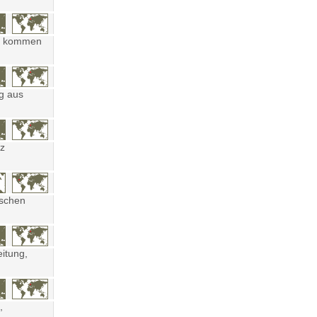
ten kommen
ng aus
tz
ischen
eitung,
,