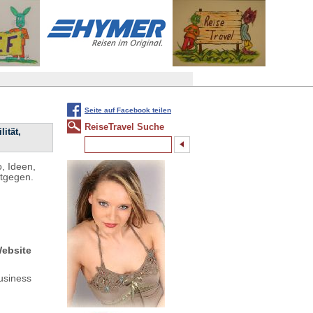
Seite auf Facebook teilen
ReiseTravel Suche
ität,
, Ideen,
ntgegen.
Website
usiness