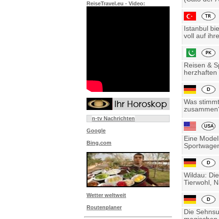
ReiseTravel.eu - Video:
Istanbul bi
voll auf ihre
Reisen & Sp
herzhaften 
Was stimmt 
zusammen? 
n-tv Nachrichten
Google
Eine Model
Bing.com
Sportwagen
Wildau: Die
Tierwohl, N
Wetter weltweit
Routenplaner
Die Sehnsu