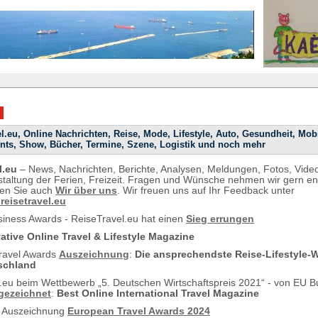
l.eu, Online Nachrichten, Reise, Mode, Lifestyle, Auto, Gesundheit, Mobil
ents, Show, Bücher, Termine, Szene, Logistik und noch mehr
l.eu
– News, Nachrichten, Berichte, Analysen, Meldungen, Fotos, Video
staltung der Ferien, Freizeit. Fragen und Wünsche nehmen wir gern e
ten Sie auch
Wir über uns
. Wir freuen uns auf Ihr Feedback unter
eisetravel.eu
ness Awards - ReiseTravel.eu hat einen
Sieg errungen
ative Online Travel & Lifestyle Magazine
ravel Awards
Auszeichnung
:
Die ansprechendste Reise-Lifestyle-
schland
.eu beim Wettbewerb „5. Deutschen Wirtschaftspreis 2021“ - von EU B
gezeichnet
:
Best Online International Travel Magazine
l Auszeichnung
European Travel Awards 2024