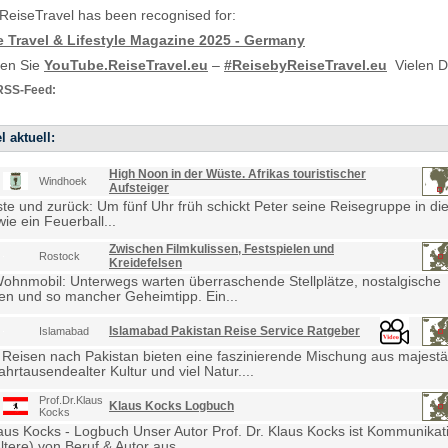
 ReiseTravel has been recognised for:
e Travel & Lifestyle Magazine 2025 - Germany
ten Sie
YouTube.ReiseTravel.eu
–
#ReisebyReiseTravel.eu
Vielen D
RSS-Feed:
l aktuell:
High Noon in der Wüste. Afrikas touristischer
Windhoek
Aufsteiger
e und zurück: Um fünf Uhr früh schickt Peter seine Reisegruppe in die
ie ein Feuerball...
Zwischen Filmkulissen, Festspielen und
Rostock
Kreidefelsen
Wohnmobil: Unterwegs warten überraschende Stellplätze, nostalgische
en und so mancher Geheimtipp. Ein...
Islamabad Pakistan Reise Service Ratgeber
Islamabad
 Reisen nach Pakistan bieten eine faszinierende Mischung aus majestä
ahrtausendealter Kultur und viel Natur....
Prof.Dr.Klaus
Klaus Kocks Logbuch
Kocks
laus Kocks - Logbuch Unser Autor Prof. Dr. Klaus Kocks ist Kommunikat
ltere) von Beruf & Autor aus...