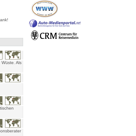
ank!
 Wüste. Als
tischen
ionsberater