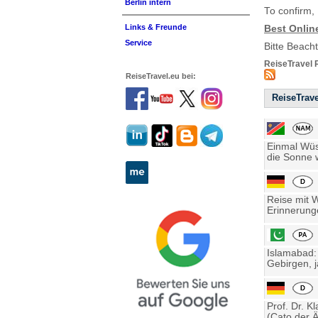
Berlin intern
To confirm,
Links & Freunde
Best Onlin
Service
Bitte Beach
ReiseTravel 
ReiseTravel.eu bei:
ReiseTrave
Einmal Wüst
die Sonne w
Reise mit 
Erinnerung
Islamabad:
Gebirgen, j
Prof. Dr. K
(Cato der Ä