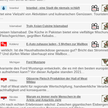
Istanbul - eine Stadt die niemals schläft
Istanbul
etet eine Vielzahl von Aktivitäten und kulinarischen Genüssen. Touris
...
Truly Asian Cuisine Islamabad
Islamabad
eisen Islamabad: Die Küche in Pakistan bietet eine vielfältige Mischu
Fleischgerichten, gegrillten Kebabs...
E-Auto zuhause laden - 5 Mythen zur Wallbox
Koblenz
wirklich: Ist die Haushaltssteckdose genauso gut? Bricht das Stromne
Und dürfen Mieter überhaupt eine Wallbox...
Ford Mustang
Michigan
lvariante des Ford Mustangs entwickeln, die es mit den besten europä
 aufnehmen kann? Vor dieser Aufgabe standen 2021...
Gläserne Fleisch Produktion der Hall of Meat
Wildau
Wildau
 Hall of Meat steht für regionale Wertschöpfung, handwerkliche Verarb
achhaltigkeit und konsequente...
Warum es immer mehr Menschen in die
Nicolas
Kitzki
Arktis und Antarktis zieht
cht nach echten Erlebnissen wächst: Zwischen gigantischen Eisbergen