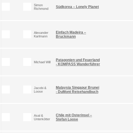
Simon
Südkorea – Lonely Planet
Richmond
Einfach Madeira –
Alexander
Karlmann
Bruckmann
Patagonien und Feuerland
Michael Will
- KOMPASS Wanderführer
Malaysia Singapur Brunei
Jacobi &
Loose
- DuMont Reisehandbuch
Chile mit Osterinsel –
Asal &
Unterkötter
Stefan Loose