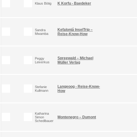
K Korfu - Baedeker
Klaus Bötig
Kefaloniá InselTrip –
Sandra
Mwamba
Reise-Know-How
Spreewald – Michael
Peggy
Leiverkus
Müller Verlag
Langeoog - Reise-Know-
Stefanie
Kullmann
How
Katharina
Montenegro – Dumont
Simon
Schedlbauer