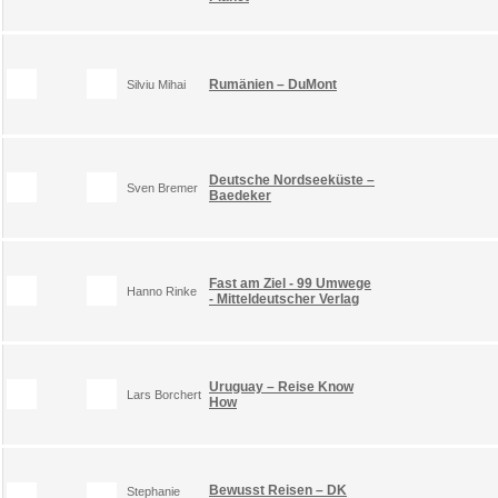
Rumänien – DuMont
Silviu Mihai
Deutsche Nordseeküste –
Sven Bremer
Baedeker
Fast am Ziel - 99 Umwege
Hanno Rinke
- Mitteldeutscher Verlag
Uruguay – Reise Know
Lars Borchert
How
Bewusst Reisen – DK
Stephanie