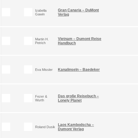
Gran Canaria – DuMont
Izabella
Gawin
Verlag
Vietnam – Dumont Reise
Martin H.
Petrich
Handbuch
Kanalinseln – Baedeker
Eva Missler
Das große Reisebuch –
Fezer &
Wurth
Lonely Planet
Laos Kambodscha –
Roland Dusik
Dumont Verlag