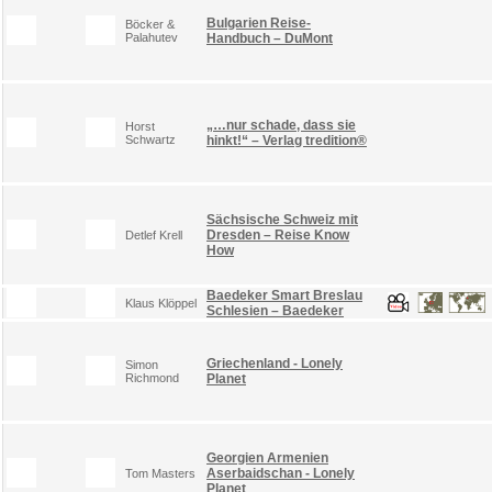
Bulgarien Reise-
Böcker &
Palahutev
Handbuch – DuMont
„…nur schade, dass sie
Horst
Schwartz
hinkt!“ – Verlag tredition®
Sächsische Schweiz mit
Dresden – Reise Know
Detlef Krell
How
Baedeker Smart Breslau
Klaus Klöppel
Schlesien – Baedeker
Griechenland - Lonely
Simon
Richmond
Planet
Georgien Armenien
Aserbaidschan - Lonely
Tom Masters
Planet