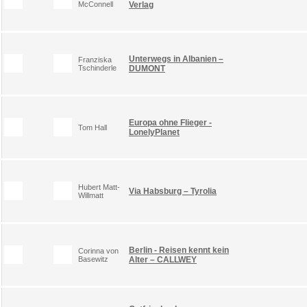
McConnell
Verlag
Unterwegs in Albanien –
Franziska
Tschinderle
DUMONT
Europa ohne Flieger -
Tom Hall
LonelyPlanet
Hubert Matt-
Via Habsburg – Tyrolia
Willmatt
Berlin - Reisen kennt kein
Corinna von
Basewitz
Alter – CALLWEY