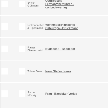
Ostfriesland
Sylvie
Fettnäpfchenführer –
Gühmann
conbook-verlag
Wohnmobil Highlights
Rickenbacher
& Eigenmann
Osteuropa - Bruckmann
Rainer
Budapest – Baedeker
Eisenschmid
Iran - Stefan Loose
Tobias Danz
Jochen
Prag - Baedeker Verlag
Müssig