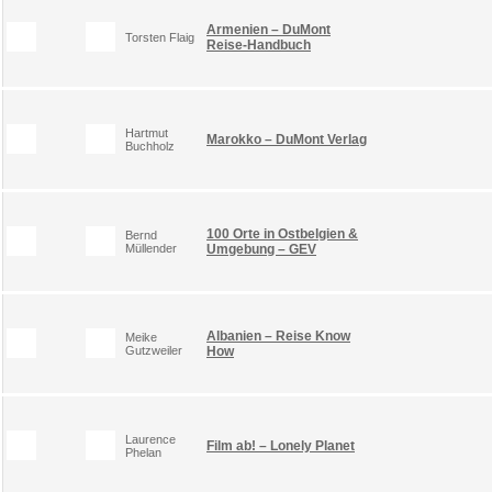
Armenien – DuMont
Torsten Flaig
Reise-Handbuch
Hartmut
Marokko – DuMont Verlag
Buchholz
100 Orte in Ostbelgien &
Bernd
Müllender
Umgebung – GEV
Albanien – Reise Know
Meike
Gutzweiler
How
Laurence
Film ab! – Lonely Planet
Phelan