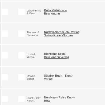
Kuba Verführer –
Langenbrink
& Violo
Bruckmann
Norden-Norddeich - Verlag
Flessner &
Stromann
Soltau-Kurier-Norden
Highlights Kreta –
Heeb &
Verigou
Bruckmann Verlag
Südtirol Buch – Kunth
Oswald
Stimpfl
Verlag
Nordkap – Reise Know
Frank-Peter
Herbst
How