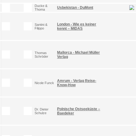
Ducke &
Usbekistan - DuMont
Thoma
London - Wie es keiner
Santini &
Filippo
kennt – MIDAS
Mallorca - Michael Müller
Thomas
Schröder
Verlag
Amrum - Verlag Reise-
Nicole Funck
Know-How
Polnische Ostseeküste –
Dr. Dieter
Schulze
Baedeker