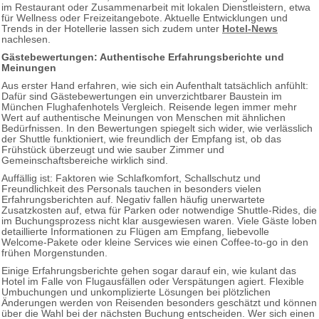
im Restaurant oder Zusammenarbeit mit lokalen Dienstleistern, etwa
für Wellness oder Freizeitangebote. Aktuelle Entwicklungen und
Trends in der Hotellerie lassen sich zudem unter
Hotel-News
nachlesen.
Gästebewertungen: Authentische Erfahrungsberichte und
Meinungen
Aus erster Hand erfahren, wie sich ein Aufenthalt tatsächlich anfühlt:
Dafür sind Gästebewertungen ein unverzichtbarer Baustein im
München Flughafenhotels Vergleich. Reisende legen immer mehr
Wert auf authentische Meinungen von Menschen mit ähnlichen
Bedürfnissen. In den Bewertungen spiegelt sich wider, wie verlässlich
der Shuttle funktioniert, wie freundlich der Empfang ist, ob das
Frühstück überzeugt und wie sauber Zimmer und
Gemeinschaftsbereiche wirklich sind.
Auffällig ist: Faktoren wie Schlafkomfort, Schallschutz und
Freundlichkeit des Personals tauchen in besonders vielen
Erfahrungsberichten auf. Negativ fallen häufig unerwartete
Zusatzkosten auf, etwa für Parken oder notwendige Shuttle-Rides, die
im Buchungsprozess nicht klar ausgewiesen waren. Viele Gäste loben
detaillierte Informationen zu Flügen am Empfang, liebevolle
Welcome-Pakete oder kleine Services wie einen Coffee-to-go in den
frühen Morgenstunden.
Einige Erfahrungsberichte gehen sogar darauf ein, wie kulant das
Hotel im Falle von Flugausfällen oder Verspätungen agiert. Flexible
Umbuchungen und unkomplizierte Lösungen bei plötzlichen
Änderungen werden von Reisenden besonders geschätzt und können
über die Wahl bei der nächsten Buchung entscheiden. Wer sich einen