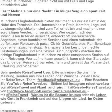
um den Münchener Flughafen nicht nur mit Preis und Lage
entschieden wird.
Fazit: Mehr als nur eine Nacht: Ein kluger Vergleich spart Zeit
und Nerven
Münchens Flughafenhotels bieten weit mehr als nur ein Bett in der
Nähe des Terminals. Die Unterschiede in Preis, Komfort, Lage und
Leistungsmöglichkeiten sind zum Teil erheblich und machen einen
sorgfältigen Vergleich unverzichtbar. Wer gezielt nach den
individuellen Kriterien auswählt, entdeckt oft überraschende
Angebote, clever kombinierte Services und einen Aufenthalt, der
perfekt zum Reisezweck passt. Ob für Geschäftsreise, Familienurlaub
oder einen Zwischenstopp: Transparenz bei Leistungen, echte
Gästemeinungen und eine flexible Buchungspolitik machen das
richtige Flughafenhotel in München zu einer entspannten Station auf
dem Reiseweg. Wer aufmerksam auswählt, kann sich den Start oder
das Ende der Reise spürbar erleichtern und genießt das Plus an Zeit,
Erholung und Sicherheit.
Sehr geehrte
ReiseTravel
User. Bitte schreiben Sie uns Ihre
Meinung, senden uns Ihre Fragen oder Wünsche. Vielen Dank.
Ihr
ReiseTravel
Team:
feedback@reisetravel.eu
- Bitte Beachten
Sie
YouTube.ReiseTravel.eu
- Stöbert bei Instagram
reisetravel.eu
-
von
#ReiseTravel
und
#kaef_and_piru
mit
#ReisebyReiseTravel
.eu
von
tps://www.facebook.com/groups/reisetravel.eu
-
mit
#ReiseTravel
-
Warum ist die Banane krumm
oder ein
Leben
wie Gott in Frankreich
und auf den
Lippen ein Lied
.
Im Osten
geboren
ReiseTravel RSS-Feed: