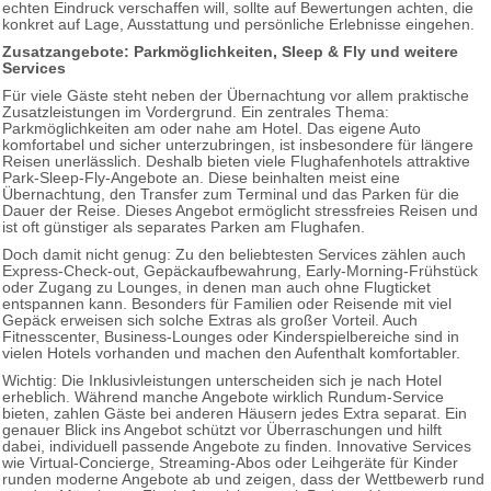
echten Eindruck verschaffen will, sollte auf Bewertungen achten, die
konkret auf Lage, Ausstattung und persönliche Erlebnisse eingehen.
Zusatzangebote: Parkmöglichkeiten, Sleep & Fly und weitere
Services
Für viele Gäste steht neben der Übernachtung vor allem praktische
Zusatzleistungen im Vordergrund. Ein zentrales Thema:
Parkmöglichkeiten am oder nahe am Hotel. Das eigene Auto
komfortabel und sicher unterzubringen, ist insbesondere für längere
Reisen unerlässlich. Deshalb bieten viele Flughafenhotels attraktive
Park-Sleep-Fly-Angebote an. Diese beinhalten meist eine
Übernachtung, den Transfer zum Terminal und das Parken für die
Dauer der Reise. Dieses Angebot ermöglicht stressfreies Reisen und
ist oft günstiger als separates Parken am Flughafen.
Doch damit nicht genug: Zu den beliebtesten Services zählen auch
Express-Check-out, Gepäckaufbewahrung, Early-Morning-Frühstück
oder Zugang zu Lounges, in denen man auch ohne Flugticket
entspannen kann. Besonders für Familien oder Reisende mit viel
Gepäck erweisen sich solche Extras als großer Vorteil. Auch
Fitnesscenter, Business-Lounges oder Kinderspielbereiche sind in
vielen Hotels vorhanden und machen den Aufenthalt komfortabler.
Wichtig: Die Inklusivleistungen unterscheiden sich je nach Hotel
erheblich. Während manche Angebote wirklich Rundum-Service
bieten, zahlen Gäste bei anderen Häusern jedes Extra separat. Ein
genauer Blick ins Angebot schützt vor Überraschungen und hilft
dabei, individuell passende Angebote zu finden. Innovative Services
wie Virtual-Concierge, Streaming-Abos oder Leihgeräte für Kinder
runden moderne Angebote ab und zeigen, dass der Wettbewerb rund