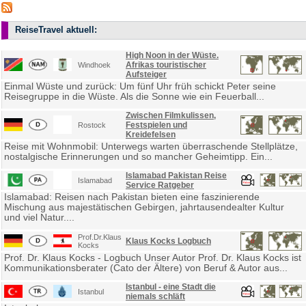
ReiseTravel aktuell:
High Noon in der Wüste.
Afrikas touristischer
Windhoek
Aufsteiger
Einmal Wüste und zurück: Um fünf Uhr früh schickt Peter seine
Reisegruppe in die Wüste. Als die Sonne wie ein Feuerball...
Zwischen Filmkulissen,
Festspielen und
Rostock
Kreidefelsen
Reise mit Wohnmobil: Unterwegs warten überraschende Stellplätze,
nostalgische Erinnerungen und so mancher Geheimtipp. Ein...
Islamabad Pakistan Reise
Islamabad
Service Ratgeber
Islamabad: Reisen nach Pakistan bieten eine faszinierende
Mischung aus majestätischen Gebirgen, jahrtausendealter Kultur
und viel Natur....
Prof.Dr.Klaus
Klaus Kocks Logbuch
Kocks
Prof. Dr. Klaus Kocks - Logbuch Unser Autor Prof. Dr. Klaus Kocks ist
Kommunikationsberater (Cato der Ältere) von Beruf & Autor aus...
Istanbul - eine Stadt die
Istanbul
niemals schläft