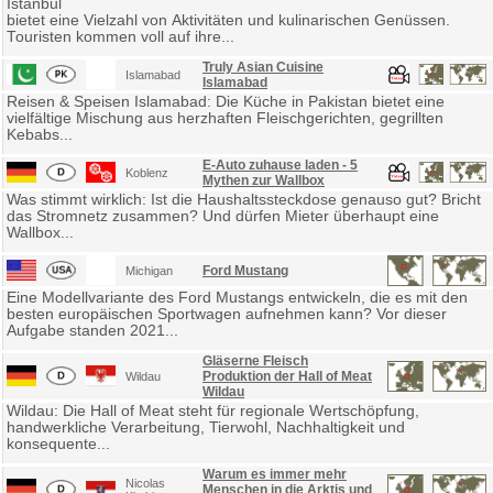
Istanbul
bietet eine Vielzahl von Aktivitäten und kulinarischen Genüssen.
Touristen kommen voll auf ihre...
Truly Asian Cuisine
Islamabad
Islamabad
Reisen & Speisen Islamabad: Die Küche in Pakistan bietet eine
vielfältige Mischung aus herzhaften Fleischgerichten, gegrillten
Kebabs...
E-Auto zuhause laden - 5
Koblenz
Mythen zur Wallbox
Was stimmt wirklich: Ist die Haushaltssteckdose genauso gut? Bricht
das Stromnetz zusammen? Und dürfen Mieter überhaupt eine
Wallbox...
Ford Mustang
Michigan
Eine Modellvariante des Ford Mustangs entwickeln, die es mit den
besten europäischen Sportwagen aufnehmen kann? Vor dieser
Aufgabe standen 2021...
Gläserne Fleisch
Produktion der Hall of Meat
Wildau
Wildau
Wildau: Die Hall of Meat steht für regionale Wertschöpfung,
handwerkliche Verarbeitung, Tierwohl, Nachhaltigkeit und
konsequente...
Warum es immer mehr
Nicolas
Menschen in die Arktis und