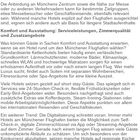
Die Anbindung an Münchens Zentrum sowie die Nähe zur Messe
oder zu anderen Verkehrsadern kann für bestimmte Zielgruppen,
etwa Messebesucher oder Geschäftsreisende, ebenfalls relevant
sein. Während manche Hotels explizit auf den Flughafen ausgerichtet
sind, eignen sich andere auch als Basis für längere Stadtaufenthalte.
Komfort und Ausstattung: Serviceleistungen, Zimmerqualität
und Zusatzangebote
Was können Gäste in Sachen Komfort und Ausstattung erwarten,
wenn sie ein Hotel rund um den Münchener Flughafen wählen?
Standardisierte Kettenhotels bieten häufig einen verlässlichen
Grundkomfort: Lärmschutzfenster, moderne Bäder, Klimaanlage,
schnelles WLAN und hochwertige Matratzen sorgen für einen
erholsamen Aufenthalt vor oder nach einem langen Flug. Wer mehr
Luxus sucht, findet auch Suiten mit separaten Wohnbereichen,
Fitnessräume oder Spa-Angebote für eine kleine Auszeit.
Viele Hotels setzen gezielt auf short stay-Gäste. Das spiegelt sich in
Services wie 24-Stunden-Check-in, flexible Frühstückszeiten oder
Early-Bird-Angeboten wider. Besonders nachgefragt sind auch
zusätzliche Extras wie Kofferdepots, Steam-Ironing-Stationen oder
mobile Arbeitsplatzmöglichkeiten. Diese Aspekte punkten vor allem
bei internationalen Reisenden und Geschäftsleuten.
Ein weiterer Trend: Die Digitalisierung schreitet voran. Immer mehr
Hotels am Münchener Flughafen bieten die Möglichkeit zum Self-
Check-in, digitale Zimmerschlüssel via App oder Streaming-Angebote
auf dem Zimmer. Gerade nach einem langen Flug wissen viele Gäste
unkomplizierte Abläufe zu schätzen. Um sich besonders von der
Konkurrenz abzuheben, setzen manche Hotels auf regionale Küche