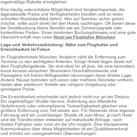
regelmäßige Rabatte ermöglichen.
Eine häufig unterschätzte Möglichkeit sind Vergleichsportale, die
tagesaktuelle Preise und Verfügbarkeiten bündeln und so einen
schnellen Marktüberblick liefern. Wer auf Nummer sicher gehen
möchte, sollte auch direkt bei den Hotels nachfragen: Oft bieten diese
bei Direktbuchung kleine Benefits wie ein Zimmerupgrade oder
kostenfreies Parken. Einen konkreten Buchungshinweis und eine gute
Übersicht erhält man unter
Hotel am Flughafen München
.
Lage und Verkehrsanbindung: Nähe zum Flughafen und
Erreichbarkeit im Fokus
Im Flughafenhotels München Vergleich zählt die Entfernung zum
Terminal zu den wichtigsten Kriterien. Einige Hotels liegen direkt auf
dem Flughafengelände. Sie sind ideal für all jene, die eine besonders
kurze Anreise wünschen. Besonders Geschäftsreisende und
Passagiere mit frühen Abflugszeiten bevorzugen diese direkte Lage.
Andere Häuser befinden sich einen oder mehrere Kilometer entfernt,
bieten aber wiederum Vorteile wie ruhigere Umgebung oder
günstigere Preise.
Die Erreichbarkeit entscheidet sich jedoch nicht nur an der Distanz:
Ein regelmäßiger Shuttle-Service, Anbindung ans öffentliche
Verkehrsnetz oder unkomplizierte Taxiverfügbarkeit gleichen eine
größere Entfernung zum Teil wieder aus. Für Reisende ohne eigenes
Fahrzeug wird ein zuverlässiger Shuttle oft zum Muss; je nach Hotel
sind die Transferzeiten entweder auf individuelle Anfrage, nach
festem Fahrplan oder rund um die Uhr möglich. Eine transparente
Kommunikation über diese Möglichkeiten ist ein Qualitätsmerkmal
und schützt vor unangenehmen Überraschungen.