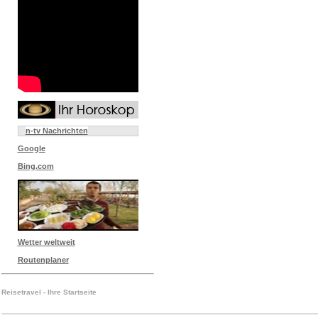
n-tv Nachrichten
Google
Bing.com
Wetter weltweit
Routenplaner
Reisetravel - Ihre Startseite