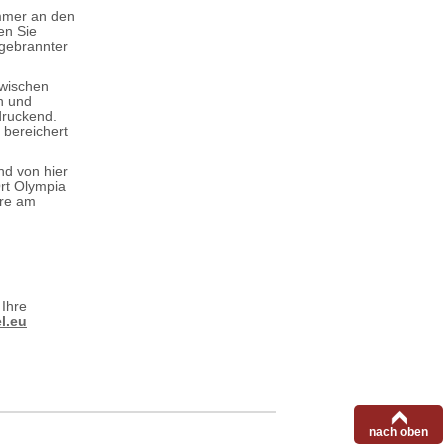
immer an den
en Sie
tgebrannter
Zwischen
n und
druckend.
 bereichert
nd von hier
rt Olympia
äre am
 Ihre
l.eu
nach oben