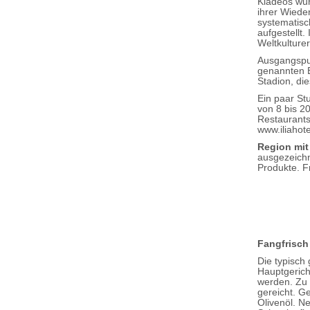
Kladeos wur
ihrer Wiede
systematisc
aufgestellt
Weltkulture
Ausgangspun
genannten B
Stadion, die
Ein paar St
von 8 bis 20
Restaurants 
www.iliahot
Region mi
ausgezeichn
Produkte. F
Fangfrisch
Die typisch
Hauptgerich
werden. Zu 
gereicht. G
Olivenöl. N