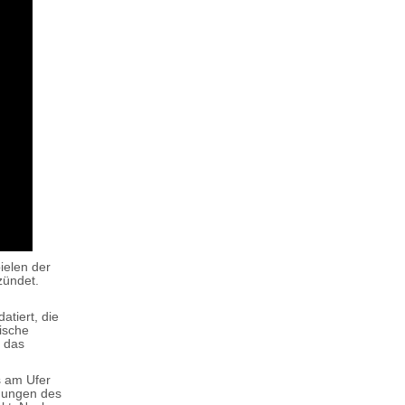
ielen der
zündet.
atiert, die
nische
d das
s am Ufer
mungen des