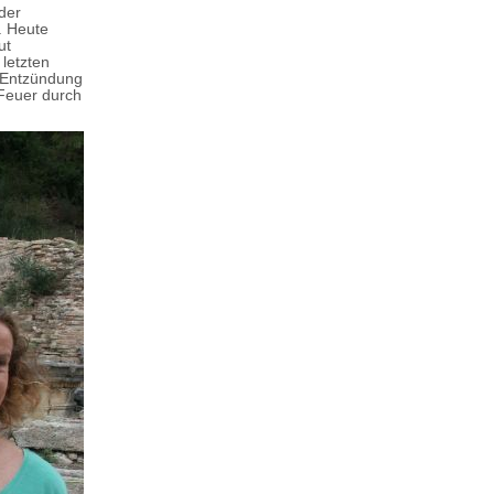
der
. Heute
ut
letzten
e Entzündung
 Feuer durch