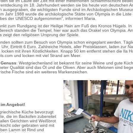
den sie im Laufe der Zeit mit einer meterhohen Schlammschicht bede
rentdeckung im 18. Jahrhundert werden sie bis heute von deutschen A
h ausgegraben, die wichtigsten Funde sind im Archäologischen Muse
. Im Jahr 1988 wurde die archäologische Stätte von Olympia in die Liste
rbes der UNESCO aufgenommen", informiert Maria.
kt zum Rundgang ist der Heilige Hain am Fuß des Kronos Hügels. In 
ereich standen die Tempel, hier war auch das Orakel von Olympia. A
s zeigt den religiösen Ursprung der Spiele.
unden sollten zum Besuch von Olympia schon eingeplant werden. Tägli
 Uhr, Eintritt 6 Euro. Zahlreiche Hotels, aller Preisklassen, laden zur N
locken mit ihren Köstlichkeiten. Knapp 50 km entfernt stehen die Ila H
els.com und locken mit viel Strand am Meer.
t Genuss
: Westgriechenland ist bekannt für seine Weine und gute Küc
eter Qualität sind das Öl und die Oliven. Aber auch Melonen sind bege
rische Fische sind ein weiteres Markenzeichen.
 im Angebot!
 griechische Küche bevorzugt
te, die im Backofen zubereitet
allen Gerichten wird Weißbrot
ekocht oder gebraten wird mit
eben Lamm ist Rind und