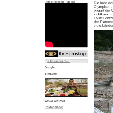
ReiseTravel.eu - Video:
Die Idee de
Olympischen
brennt die 
sichtbaren 
Läufer entz
der Flamme 
viele Länder
n-tv Nachrichten
Google
Bing.com
Wetter weltweit
Routenplaner