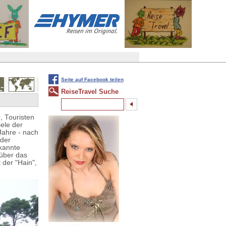
Seite auf Facebook teilen
ReiseTravel Suche
, Touristen
ele der
 Jahre - nach
 der
ekannte
 über das
der "Hain",