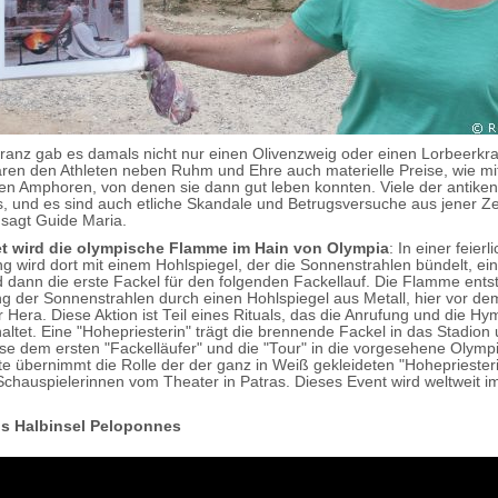
kranz gab es damals nicht nur einen Olivenzweig oder einen Lorbeerkran
aren den Athleten neben Ruhm und Ehre auch materielle Preise, wie mi
ten Amphoren, von denen sie dann gut leben konnten. Viele der antiken
s, und es sind auch etliche Skandale und Betrugsversuche aus jener Ze
, sagt Guide Maria.
 wird die olympische Flamme im Hain von Olympia
: In einer feierl
ng wird dort mit einem Hohlspiegel, der die Sonnenstrahlen bündelt, e
d dann die erste Fackel für den folgenden Fackellauf. Die Flamme entst
g der Sonnenstrahlen durch einen Hohlspiegel aus Metall, hier vor dem
 Hera. Diese Aktion ist Teil eines Rituals, das die Anrufung und die H
haltet. Eine "Hohepriesterin" trägt die brennende Fackel in das Stadion
ese dem ersten "Fackelläufer" und die "Tour" in die vorgesehene Olymp
te übernimmt die Rolle der der ganz in Weiß gekleideten "Hohepriesteri
Schauspielerinnen vom Theater in Patras. Dieses Event wird weltweit i
is Halbinsel Peloponnes