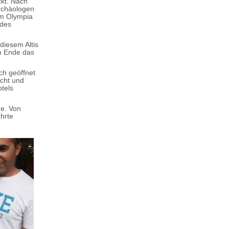
ckt. Nach
rchäologen
um Olympia
 des
diesem Altis
m Ende das
ch geöffnet
acht und
otels
he. Von
hrte