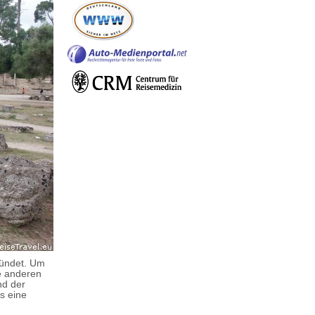
zündet. Um
ie anderen
nd der
s eine