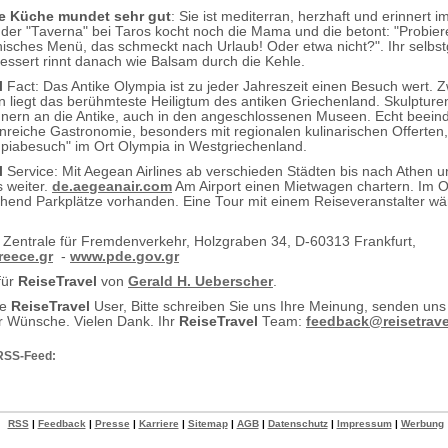
e Küche mundet sehr gut
: Sie ist mediterran, herzhaft und erinnert 
der "Taverna" bei Taros kocht noch die Mama und die betont: "Probier
hisches Menü, das schmeckt nach Urlaub! Oder etwa nicht?". Ihr selbs
essert rinnt danach wie Balsam durch die Kehle.
l
Fact: Das Antike Olympia ist zu jeder Jahreszeit einen Besuch wert. 
n liegt das berühmteste Heiligtum des antiken Griechenland. Skulpture
nnern an die Antike, auch in den angeschlossenen Museen. Echt beein
enreiche Gastronomie, besonders mit regionalen kulinarischen Offerten,
piabesuch" im Ort Olympia in Westgriechenland.
l
Service: Mit Aegean Airlines ab verschieden Städten bis nach Athen u
 weiter.
de.aegeanair.com
Am Airport einen Mietwagen chartern. Im O
chend Parkplätze vorhanden. Eine Tour mit einem Reiseveranstalter w
.
 Zentrale für Fremdenverkehr, Holzgraben 34, D-60313 Frankfurt,
reece.gr
-
www.pde.gov.gr
für
ReiseTravel
von
Gerald H. Ueberscher
.
te
ReiseTravel
User, Bitte schreiben Sie uns Ihre Meinung, senden uns
 Wünsche. Vielen Dank. Ihr
ReiseTravel
Team:
feedback@reisetrave
RSS-Feed:
RSS
|
Feedback
|
Presse
|
Karriere
|
Sitemap
|
AGB
|
Datenschutz
|
Impressum
|
Werbung