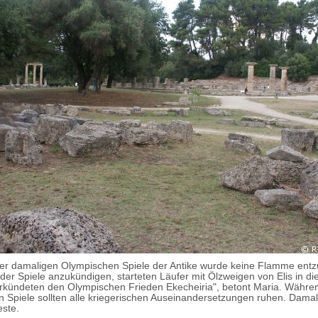
er damaligen Olympischen Spiele der Antike wurde keine Flamme ent
der Spiele anzukündigen, starteten Läufer mit Ölzweigen von Elis in d
rkündeten den Olympischen Frieden Ekecheiria", betont Maria. Währe
 Spiele sollten alle kriegerischen Auseinandersetzungen ruhen. Damal
Geste.