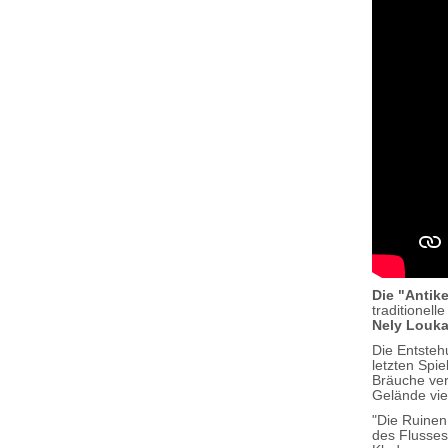
Die "Antik
traditionel
Nely Louka
Die Entstehu
letzten Spie
Bräuche ver
Gelände vie
"Die Ruinen
des Flusse