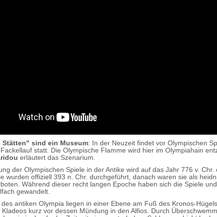
e Stätten" sind ein Museum
: In der Neuzeit findet vor Olympischen Sp
le Fackellauf statt. Die Olympische Flamme wird hier im Olympiahain ent
ridou
erläutert das Szenarium.
ng der Olympischen Spiele in der Antike wird auf das Jahr 776 v. Chr. d
le wurden offiziell 393 n. Chr. durchgeführt, danach waren sie als heid
boten. Während dieser recht langen Epoche haben sich die Spiele un
lfach gewandelt.
 des antiken Olympia liegen in einer Ebene am Fuß des Kronos-Hügel
s Kladeos kurz vor dessen Mündung in den Alfios. Durch Überschwem