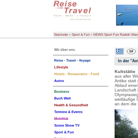
Startseite
>
Sport & Fun
>
NEWS Sport Fun Radeln Wan
Wir über uns
Reise - Travel - Voyage
In der "An
Lifestyle
Kultstätte
:
Hotels - Restaurants - Food
aus aller W
Antike statt
Autos
Ablauf einer
Landschaft 
Business
Olympiasieg
Buch Welt
weitläufige
an dem die
Health & Gesundheit
Termine & Events
Mobilität
Szene Show TV
Sport & Fun