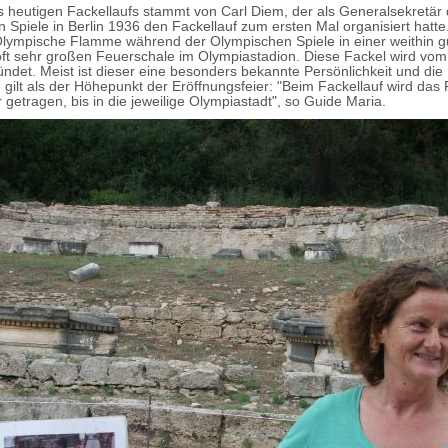
s heutigen Fackellaufs stammt von Carl Diem, der als Generalsekretär 
 Spiele in Berlin 1936 den Fackellauf zum ersten Mal organisiert hatte
Olympische Flamme während der Olympischen Spiele in einer weithin g
oft sehr großen Feuerschale im Olympiastadion. Diese Fackel wird vom 
ündet. Meist ist dieser eine besonders bekannte Persönlichkeit und di
gilt als der Höhepunkt der Eröffnungsfeier: "Beim Fackellauf wird das
 getragen, bis in die jeweilige Olympiastadt", so Guide Maria.