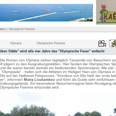
dern
>
Olympische Flamme
Olympia
Olympische Flamme
tiken Stätte" wird alle vier Jahre das "Olympische Feuer" entfacht
 Die Ruinen von Olympia ziehen tagtäglich Tausende von Besuchern an
elt pilgern zu den Ausgrabungsstätten. Hier fanden die Olympischen Spi
 und die waren bereits damals ein bedeutendes Sportereignis: Alle vier
 "Olympiade" - trafen sich die Athleten im Heiligen Hain von Olympia in
Elis auf der Halbinsel Peloponnes. "Koroibus von Elis hieß der erste b
er", informiert
Maria Loukaridou
und führt als Guide sehr einfühlsam
 Grabungsgelände. Ein besonderer Besuchermagnet beim Rundgang ist 
 Olympische Flamme entzündet wird.