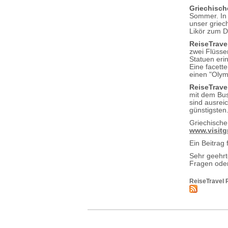
Griechisch
Sommer. In 
unser griec
Likör zum D
ReiseTrave
zwei Flüsse
Statuen eri
Eine facett
einen "Olym
ReiseTrave
mit dem Bus
sind ausrei
günstigsten
Griechische
www.visitg
Ein Beitrag 
Sehr geehr
Fragen oder
ReiseTravel 