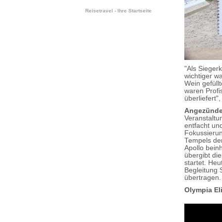
Reisetravel - Ihre Startseite
"Als Sieger
wichtiger w
Wein gefüll
waren Profi
überliefert"
Angezündet
Veranstaltu
entfacht un
Fokussierun
Tempels der
Apollo bein
übergibt di
startet. Heu
Begleitung 
übertragen.
Olympia El