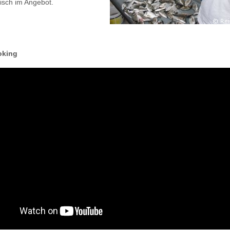
isch im Angebot.
oking