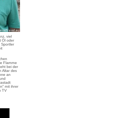
z, viel
t Öl oder
 Sportler
it
ichen
ine Flamme
eht bei der
 Altar des
ymne an
 und
iastadt
n" mit ihrer
m TV