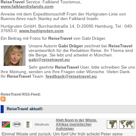
ReiseTravel
Service: Falkland Tourismus,
www.falklandislands.com
Anreise mit dem Expeditionsschiff Fram der Hurtigruten-Linie von
Buenos Aires nach Stanley auf den Falkland Inseln.
Hurtigruten GmbH, Burchardstraße 14, D-20095 Hamburg, Tel.: 040-
37693-0,
www.hurtigruten.com
Ein Beitrag mit Fotos für
ReiseTravel
von Gabi Dräger.
Unsere Autorin
Gabi Dräger
zeichnet bei
ReiseTravel
verantwortlich für die Redaktion Reise. Ihr Thema sind
die Berge. Sie lebt und arbeitet in München.
gabi@reisetravel.eu
Sehr geehrte
ReiseTravel
User, bitte schreiben Sie uns
Ihre Meinung, senden uns Ihre Fragen oder Wünsche. Vielen Dank.
Ihr
ReiseTravel
Team:
feedback@reisetravel.eu
ReiseTravel RSS-Feed:
ReiseTravel aktuell:
High Noon in der Wüste.
Afrikas touristischer
Windhoek
Aufsteiger
Einmal Wüste und zurück: Um fünf Uhr früh schickt Peter seine