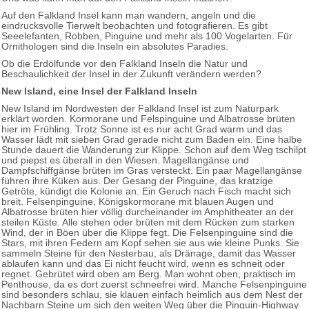
Auf den Falkland Insel kann man wandern, angeln und die
eindrucksvolle Tierwelt beobachten und fotografieren. Es gibt
Seeelefanten, Robben, Pinguine und mehr als 100 Vogelarten. Für
Ornithologen sind die Inseln ein absolutes Paradies.
Ob die Erdölfunde vor den Falkland Inseln die Natur und
Beschaulichkeit der Insel in der Zukunft verändern werden?
New Island, eine Insel der Falkland Inseln
New Island im Nordwesten der Falkland Insel ist zum Naturpark
erklärt worden. Kormorane und Felspinguine und Albatrosse brüten
hier im Frühling. Trotz Sonne ist es nur acht Grad warm und das
Wasser lädt mit sieben Grad gerade nicht zum Baden ein. Eine halbe
Stunde dauert die Wanderung zur Klippe. Schon auf dem Weg tschilpt
und piepst es überall in den Wiesen. Magellangänse und
Dampfschiffgänse brüten im Gras versteckt. Ein paar Magellangänse
führen ihre Küken aus. Der Gesang der Pinguine, das kratzige
Getröte, kündigt die Kolonie an. Ein Geruch nach Fisch macht sich
breit. Felsenpinguine, Königskormorane mit blauen Augen und
Albatrosse brüten hier völlig durcheinander im Amphitheater an der
steilen Küste. Alle stehen oder brüten mit dem Rücken zum starken
Wind, der in Böen über die Klippe fegt. Die Felsenpinguine sind die
Stars, mit ihren Federn am Kopf sehen sie aus wie kleine Punks. Sie
sammeln Steine für den Nesterbau, als Dränage, damit das Wasser
ablaufen kann und das Ei nicht feucht wird, wenn es schneit oder
regnet. Gebrütet wird oben am Berg. Man wohnt oben, praktisch im
Penthouse, da es dort zuerst schneefrei wird. Manche Felsenpinguine
sind besonders schlau, sie klauen einfach heimlich aus dem Nest der
Nachbarn Steine um sich den weiten Weg über die Pinguin-Highway