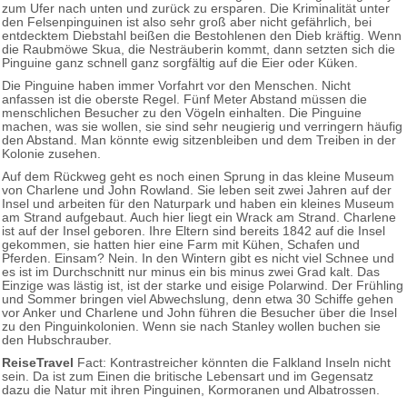
zum Ufer nach unten und zurück zu ersparen. Die Kriminalität unter
den Felsenpinguinen ist also sehr groß aber nicht gefährlich, bei
entdecktem Diebstahl beißen die Bestohlenen den Dieb kräftig. Wenn
die Raubmöwe Skua, die Nesträuberin kommt, dann setzten sich die
Pinguine ganz schnell ganz sorgfältig auf die Eier oder Küken.
Die Pinguine haben immer Vorfahrt vor den Menschen. Nicht
anfassen ist die oberste Regel. Fünf Meter Abstand müssen die
menschlichen Besucher zu den Vögeln einhalten. Die Pinguine
machen, was sie wollen, sie sind sehr neugierig und verringern häufig
den Abstand. Man könnte ewig sitzenbleiben und dem Treiben in der
Kolonie zusehen.
Auf dem Rückweg geht es noch einen Sprung in das kleine Museum
von Charlene und John Rowland. Sie leben seit zwei Jahren auf der
Insel und arbeiten für den Naturpark und haben ein kleines Museum
am Strand aufgebaut. Auch hier liegt ein Wrack am Strand. Charlene
ist auf der Insel geboren. Ihre Eltern sind bereits 1842 auf die Insel
gekommen, sie hatten hier eine Farm mit Kühen, Schafen und
Pferden. Einsam? Nein. In den Wintern gibt es nicht viel Schnee und
es ist im Durchschnitt nur minus ein bis minus zwei Grad kalt. Das
Einzige was lästig ist, ist der starke und eisige Polarwind. Der Frühling
und Sommer bringen viel Abwechslung, denn etwa 30 Schiffe gehen
vor Anker und Charlene und John führen die Besucher über die Insel
zu den Pinguinkolonien. Wenn sie nach Stanley wollen buchen sie
den Hubschrauber.
ReiseTravel
Fact: Kontrastreicher könnten die Falkland Inseln nicht
sein. Da ist zum Einen die britische Lebensart und im Gegensatz
dazu die Natur mit ihren Pinguinen, Kormoranen und Albatrossen.