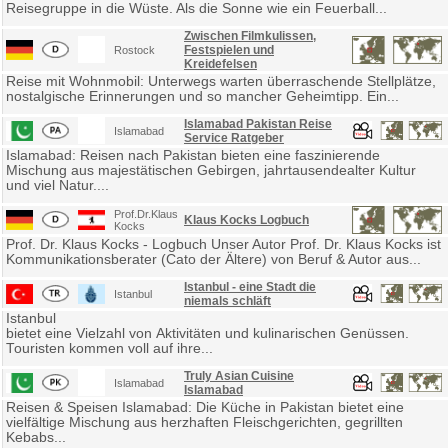
Reisegruppe in die Wüste. Als die Sonne wie ein Feuerball...
Zwischen Filmkulissen,
Festspielen und
Rostock
Kreidefelsen
Reise mit Wohnmobil: Unterwegs warten überraschende Stellplätze,
nostalgische Erinnerungen und so mancher Geheimtipp. Ein...
Islamabad Pakistan Reise
Islamabad
Service Ratgeber
Islamabad: Reisen nach Pakistan bieten eine faszinierende
Mischung aus majestätischen Gebirgen, jahrtausendealter Kultur
und viel Natur....
Prof.Dr.Klaus
Klaus Kocks Logbuch
Kocks
Prof. Dr. Klaus Kocks - Logbuch Unser Autor Prof. Dr. Klaus Kocks ist
Kommunikationsberater (Cato der Ältere) von Beruf & Autor aus...
Istanbul - eine Stadt die
Istanbul
niemals schläft
Istanbul
bietet eine Vielzahl von Aktivitäten und kulinarischen Genüssen.
Touristen kommen voll auf ihre...
Truly Asian Cuisine
Islamabad
Islamabad
Reisen & Speisen Islamabad: Die Küche in Pakistan bietet eine
vielfältige Mischung aus herzhaften Fleischgerichten, gegrillten
Kebabs...