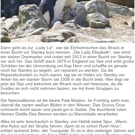
Dann geht es zur „Lady Liz“, wie die Einheimischen das Wrack in
einer Bucht vor Stanley kurz nennen. „Die Lady Elisabeth“, war einst
ein stolzer Dreimaster und rostet seit 1913 in einer Bucht vor Stanley
vor sich hin. Das Schiff stach 1879 in England zur See und erlitt große
Schäden bei der Umrundung um Kap Horn und schaffte es gerade
noch bis Stanley zu segeln, um repariert zu werden. Da die
Reparaturkosten zu hoch waren, lag sie im Hafen vor Stanley vor
Anker bis ein starker Sturm sie 1936 in die Bucht trieb. Hier liegt sie
jetzt als Star und bekommt als Wrack noch viel Interesse, da die
Guides es sich nicht nehmen lassen, sie mit ihren Gruppen zu
besuchen.
Die Nationalblume ist die kleine Pale Maidon. Im Frühling sieht man
überall die zarten weißen Blüten in den Wiesen. Das Scurvy Gras
schmeckt leicht sauer und passt gut in Salate. Die leuchtend roten
kleinen Diddle-Dee Beeren werden zu Marmelade verarbeitet.
Alles ist sehr beschaulich in Stanley, von Hektik keine Spur. „Wenn
drei Autos auf der Straße fahren, dann ist es schon Rush Hour“,
erklärt lachend John, der Tourguide. Er ist in den siebziger Jahren auf