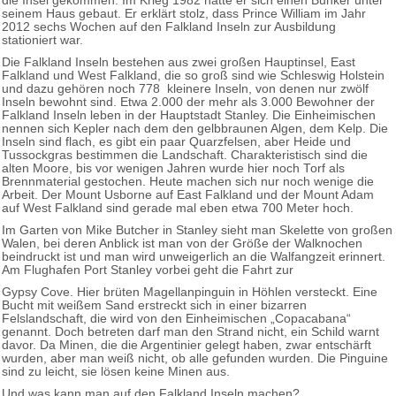
die Insel gekommen. Im Krieg 1982 hatte er sich einen Bunker unter
seinem Haus gebaut. Er erklärt stolz, dass Prince William im Jahr
2012 sechs Wochen auf den Falkland Inseln zur Ausbildung
stationiert war.
Die Falkland Inseln bestehen aus zwei großen Hauptinsel, East
Falkland und West Falkland, die so groß sind wie Schleswig Holstein
und dazu gehören noch 778 kleinere Inseln, von denen nur zwölf
Inseln bewohnt sind. Etwa 2.000 der mehr als 3.000 Bewohner der
Falkland Inseln leben in der Hauptstadt Stanley. Die Einheimischen
nennen sich Kepler nach dem den gelbbraunen Algen, dem Kelp. Die
Inseln sind flach, es gibt ein paar Quarzfelsen, aber Heide und
Tussockgras bestimmen die Landschaft. Charakteristisch sind die
alten Moore, bis vor wenigen Jahren wurde hier noch Torf als
Brennmaterial gestochen. Heute machen sich nur noch wenige die
Arbeit. Der Mount Usborne auf East Falkland und der Mount Adam
auf West Falkland sind gerade mal eben etwa 700 Meter hoch.
Im Garten von Mike Butcher in Stanley sieht man Skelette von großen
Walen, bei deren Anblick ist man von der Größe der Walknochen
beindruckt ist und man wird unweigerlich an die Walfangzeit erinnert.
Am Flughafen Port Stanley vorbei geht die Fahrt zur
Gypsy Cove. Hier brüten Magellanpinguin in Höhlen versteckt. Eine
Bucht mit weißem Sand erstreckt sich in einer bizarren
Felslandschaft, die wird von den Einheimischen „Copacabana“
genannt. Doch betreten darf man den Strand nicht, ein Schild warnt
davor. Da Minen, die die Argentinier gelegt haben, zwar entschärft
wurden, aber man weiß nicht, ob alle gefunden wurden. Die Pinguine
sind zu leicht, sie lösen keine Minen aus.
Und was kann man auf den Falkland Inseln machen?