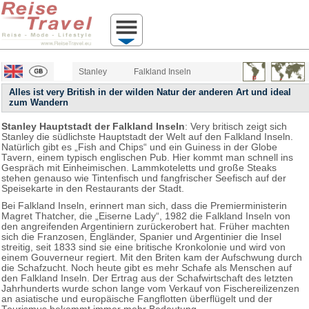
Stanley
Falkland Inseln
Alles ist very British in der wilden Natur der anderen Art und ideal
zum Wandern
Stanley Hauptstadt der Falkland Inseln
: Very britisch zeigt sich
Stanley die südlichste Hauptstadt der Welt auf den Falkland Inseln.
Natürlich gibt es „Fish and Chips“ und ein Guiness in der Globe
Tavern, einem typisch englischen Pub. Hier kommt man schnell ins
Gespräch mit Einheimischen. Lammkoteletts und große Steaks
stehen genauso wie Tintenfisch und fangfrischer Seefisch auf der
Speisekarte in den Restaurants der Stadt.
Bei Falkland Inseln, erinnert man sich, dass die Premierministerin
Magret Thatcher, die „Eiserne Lady“, 1982 die Falkland Inseln von
den angreifenden Argentiniern zurückerobert hat. Früher machten
sich die Franzosen, Engländer, Spanier und Argentinier die Insel
streitig, seit 1833 sind sie eine britische Kronkolonie und wird von
einem Gouverneur regiert. Mit den Briten kam der Aufschwung durch
die Schafzucht. Noch heute gibt es mehr Schafe als Menschen auf
den Falkland Inseln. Der Ertrag aus der Schafwirtschaft des letzten
Jahrhunderts wurde schon lange vom Verkauf von Fischereilizenzen
an asiatische und europäische Fangflotten überflügelt und der