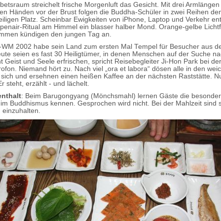
etsraum streichelt frische Morgenluft das Gesicht. Mit drei Armlängen
ten Händen vor der Brust folgen die Buddha-Schüler in zwei Reihen d
eiligen Platz. Scheinbar Ewigkeiten von iPhone, Laptop und Verkehr ent
enair-Ritual am Himmel ein blasser halber Mond. Orange-gelbe Lichtf
mmen kündigen den jungen Tag an.
l-WM 2002 habe sein Land zum ersten Mal Tempel für Besucher aus d
eute seien es fast 30 Heiligtümer, in denen Menschen auf der Suche n
t Geist und Seele erfrischen, spricht Reisebegleiter Ji-Hon Park bei de
rofon. Niemand hört zu. Nach viel „ora et labora“ dösen alle in den wei
 sich und ersehnen einen heißen Kaffee an der nächsten Raststätte. N
 Er steht, erzählt - und lächelt.
nthalt
: Beim Barugongyang (Mönchsmahl) lernen Gäste die besonde
im Buddhismus kennen. Gesprochen wird nicht. Bei der Mahlzeit sind 
einzuhalten.