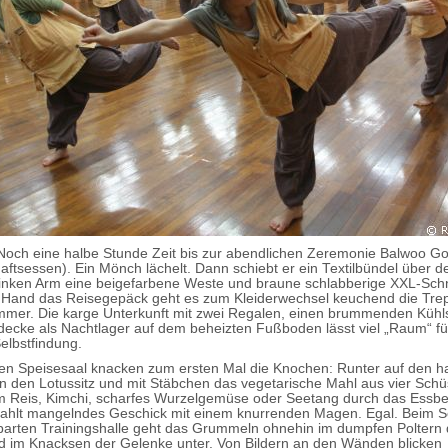
 Noch eine halbe Stunde Zeit bis zur abendlichen Zeremonie Balwoo 
ftsessen). Ein Mönch lächelt. Dann schiebt er ein Textilbündel über d
inken Arm eine beigefarbene Weste und braune schlabberige XXL-Schn
 Hand das Reisegepäck geht es zum Kleiderwechsel keuchend die Tre
mmer. Die karge Unterkunft mit zwei Regalen, einen brummenden Küh
decke als Nachtlager auf dem beheizten Fußboden lässt viel „Raum“ fü
elbstfindung.
en Speisesaal knacken zum ersten Mal die Knochen: Runter auf den h
n den Lotussitz und mit Stäbchen das vegetarische Mahl aus vier Schü
 Reis, Kimchi, scharfes Wurzelgemüse oder Seetang durch das Essbe
ezahlt mangelndes Geschick mit einem knurrenden Magen. Egal. Beim 
arten Trainingshalle geht das Grummeln ohnehin im dumpfen Poltern 
 im Knacksen der Gelenke unter. Von Bildern an den Wänden blicken