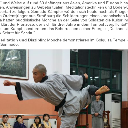
e“ und Weise auf rund 60 Anfänger aus Asien, Amerika und Europa hinab
en, Anweisungen zu Gebetsritualen, Meditationstechniken und Boden
ortart zu folgen. Somudo-Kämpfer würden sich heute noch als Krieger
in Ordensjünger aus Straßburg die Schilderungen eines koreanischen 
a hätten buddhistische Mönche an der Seite von Soldaten die Kultur i
erklärt der Franzose, der sich für drei Jahre in dem Tempel „verpflichtet
ht um Kampf, sondern um das Beherrschen seiner Energie: „Du kannst 
Schritt für Schritt.“
editation und Disziplin
: Mönche demonstrieren im Golgulsa Tempel
 Sunmudo.