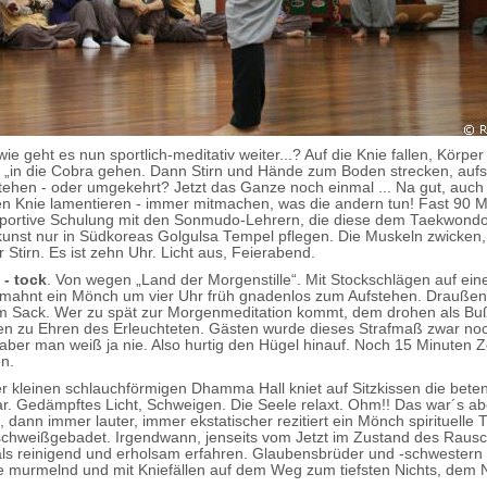
wie geht es nun sportlich-meditativ weiter...? Auf die Knie fallen, Körpe
„in die Cobra gehen. Dann Stirn und Hände zum Boden strecken, aufs
stehen - oder umgekehrt? Jetzt das Ganze noch einmal ... Na gut, auch
n Knie lamentieren - immer mitmachen, was die andern tun! Fast 90 M
sportive Schulung mit den Sonmudo-Lehrern, die diese dem Taekwond
nst nur in Südkoreas Golgulsa Tempel pflegen. Die Muskeln zwicken
r Stirn. Es ist zehn Uhr. Licht aus, Feierabend.
 - tock
. Von wegen „Land der Morgenstille“. Mit Stockschlägen auf ein
mahnt ein Mönch um vier Uhr früh gnadenlos zum Aufstehen. Draußen 
 im Sack. Wer zu spät zur Morgenmeditation kommt, dem drohen als B
n zu Ehren des Erleuchteten. Gästen wurde dieses Strafmaß zwar noc
 aber man weiß ja nie. Also hurtig den Hügel hinauf. Noch 15 Minuten Z
n.
r kleinen schlauchförmigen Dhamma Hall kniet auf Sitzkissen die bete
. Gedämpftes Licht, Schweigen. Die Seele relaxt. Ohm!! Das war´s ab
 dann immer lauter, immer ekstatischer rezitiert ein Mönch spirituelle 
 schweißgebadet. Irgendwann, jenseits vom Jetzt im Zustand des Rausc
ls reinigend und erholsam erfahren. Glaubensbrüder und -schwestern
se murmelnd und mit Kniefällen auf dem Weg zum tiefsten Nichts, dem 