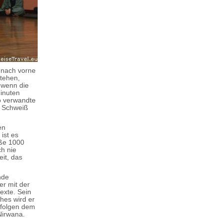
r nach vorne
tehen,
 wenn die
inuten
o verwandte
, Schweiß
en
ist es
uße 1000
h nie
eit, das
nde
er mit der
Texte. Sein
hes wird er
 folgen dem
Nirwana.