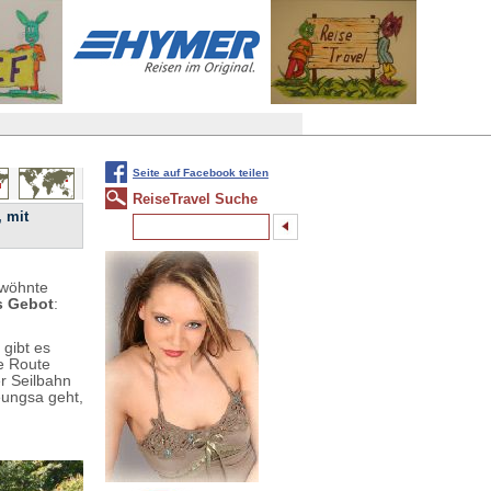
Seite auf Facebook teilen
ReiseTravel Suche
, mit
rwöhnte
s Gebot
:
gibt es
ie Route
r Seilbahn
ungsa geht,