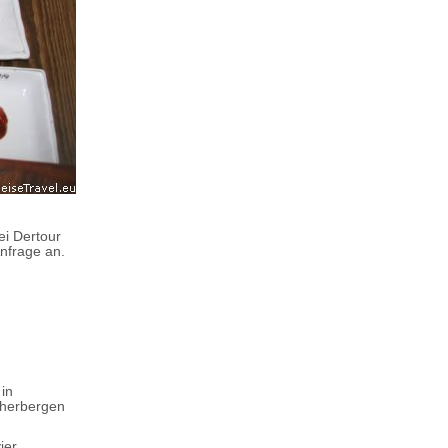
ei Dertour
Anfrage an.
 in
dherbergen
ier