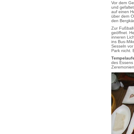
Vor dem Geb
und gefalte
auf einen H
über dem Op
den Bergkä
Zur Fußbal
geöffnet. H
inneren Lich
ins Bus-Mik
Sesseln vor
Park nicht.
Tempelaufe
des Essens 
Zeremonien 