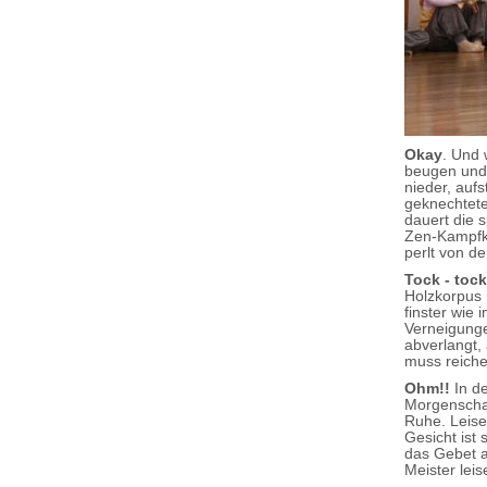
Okay
. Und 
beugen und 
nieder, auf
geknechtete
dauert die 
Zen-Kampfku
perlt von de
Tock - tock
Holzkorpus 
finster wie
Verneigunge
abverlangt,
muss reiche
Ohm!!
In de
Morgenschar
Ruhe. Leise,
Gesicht ist
das Gebet a
Meister lei