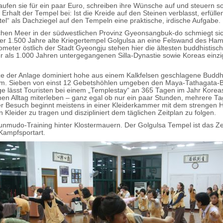
ufen sie für ein paar Euro, schreiben ihre Wünsche auf und steuern s
rhalt der Tempel bei: Ist die Kreide auf den Steinen verblasst, erfülle
el“ als Dachziegel auf den Tempeln eine praktische, irdische Aufgabe.
hen Meer in der südwestlichen Provinz Gyeonsangbuk-do schmiegt sic
er 1.500 Jahre alte Kriegertempel Golgulsa an eine Felswand des Ham
ometer östlich der Stadt Gyeongju stehen hier die ältesten buddhistis
r als 1.000 Jahren untergegangenen Silla-Dynastie sowie Koreas einzi
ze der Anlage dominiert hohe aus einem Kalkfelsen geschlagene Budd
tum. Sieben von einst 12 Gebetshöhlen umgeben den Maya-Tathagata-
ge lässt Touristen bei einem „Templestay“ an 365 Tagen im Jahr Korea
hen Alltag miterleben – ganz egal ob nur ein paar Stunden, mehrere T
 Besuch beginnt meistens in einer Kleiderkammer mit dem strengen H
 Kleider zu tragen und diszipliniert dem täglichen Zeitplan zu folgen.
Sunmudo-Training hinter Klostermauern. Der Golgulsa Tempel ist das Z
Kampfsportart.