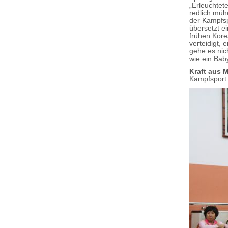
„Erleuchtet
redlich müh
der Kampfsp
übersetzt e
frühen Kore
verteidigt, 
gehe es nic
wie ein Baby 
Kraft aus M
Kampfsport