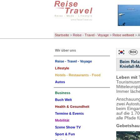
Startseite
>
Reise - Travel - Voyage
>
Reise weltweit
>
A
Wir über uns
Reise - Travel - Voyage
Beim Relax
Kniefall-
Lifestyle
Hotels - Restaurants - Food
Leben mit
Tourismusma
Autos
Mitteleurop
Immer läche
Business
Anschauungs
Buch Welt
zwei Autost
Health & Gesundheit
beim Eingan
auf die 1.
Termine & Events
alle Pfade 
Mobilität
Gebetshaus
Szene Show TV
Sport & Fun