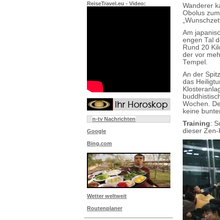
ReiseTravel.eu - Video:
Wanderer ka
Obolus zum E
„Wunschzett
Am japanisc
engen Tal d
Rund 20 Kil
der vor meh
Tempel.
An der Spit
das Heilig
Klosteranla
buddhistisc
Wochen. Der
keine bunten
n-tv Nachrichten
Training
: 
dieser Zen-
Google
Bing.com
Wetter weltweit
Routenplaner