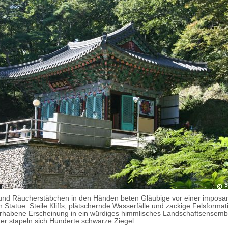
und Räucherstäbchen in den Händen beten Gläubige vor einer imposan
 Statue. Steile Kliffs, plätschernde Wasserfälle und zackige Felsforma
erhabene Erscheinung in ein würdiges himmlisches Landschaftsensembl
iter stapeln sich Hunderte schwarze Ziegel.