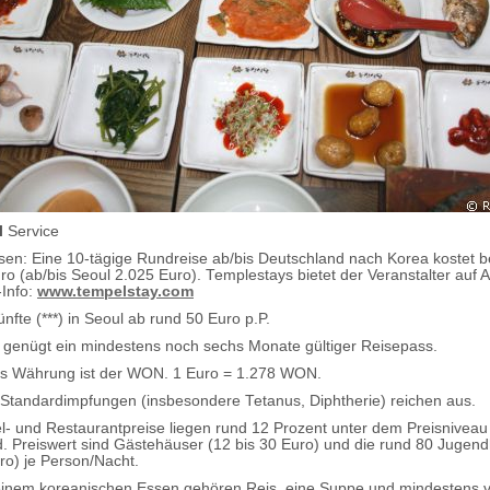
l
Service
sen: Eine 10-tägige Rundreise ab/bis Deutschland nach Korea kostet b
ro (ab/bis Seoul 2.025 Euro). Templestays bietet der Veranstalter auf 
Info:
www.tempelstay.com
nfte (***) in Seoul ab rund 50 Euro p.P.
s genügt ein mindestens noch sechs Monate gültiger Reisepass.
as Währung ist der WON. 1 Euro = 1.278 WON.
Standardimpfungen (insbesondere Tetanus, Diphtherie) reichen aus.
el- und Restaurantpreise liegen rund 12 Prozent unter dem Preisniveau
. Preiswert sind Gästehäuser (12 bis 30 Euro) und die rund 80 Jugen
uro) je Person/Nacht.
inem koreanischen Essen gehören Reis, eine Suppe und mindestens v