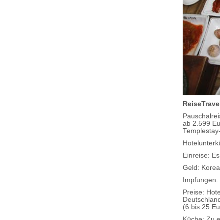
ReiseTrave
Pauschalrei
ab 2.599 Eu
Templestay-
Hotelunterkü
Einreise: E
Geld: Kore
Impfungen: 
Preise: Hot
Deutschland
(6 bis 25 E
Küche: Zu e