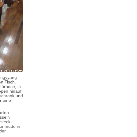
Gongyyang
en Tisch.
ürhose, in
ppen hinauf
lschrank und
r eine
arten
sseln
steck
Sonmudo in
der