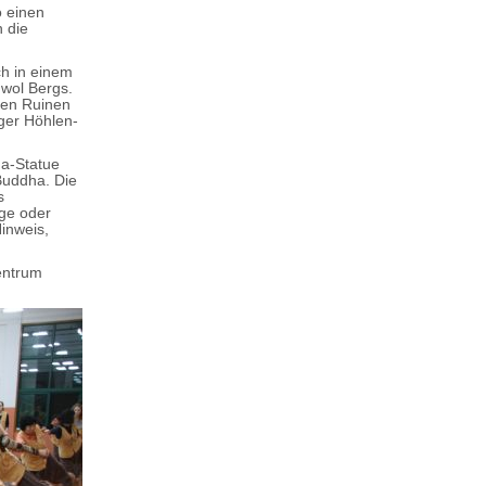
o einen
n die
h in einem
wol Bergs.
chen Ruinen
ger Höhlen-
ha-Statue
Buddha. Die
s
age oder
inweis,
entrum