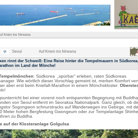
uf Knien ins Nirwana
Seoul
Auf Knien ins Nirwana
en rinnt der Schweiß: Eine Reise hinter die Tempelmauern in Südkorea
Marathon im Land der Mönche!
 Tempelmönchen
: Südkorea „spürbar“ erleben, raten Südkoreas
nager. Wie wörtlich dieser Vorschlag gemeint ist, merken Komfort ve
äer aber erst beim Kniefall-Marathon in einem Mönchskloster.
Oberste
ln!
unterricht bei einer vorerst noch entspannten Begegnung mit Buddha 
unden von Seoul entfernt im Seoraksa Nationalpark. Ganz gleich, ob d
gstor Sogongwon schnurstracks auf Wanderwegen ins Gebirge, mit de
700 Meter hohen Bergfestung Gwongeum oder zur Tempelanlage Shinhe
führen zu Buddha.
 auf der Klosteranlage Golgulsa