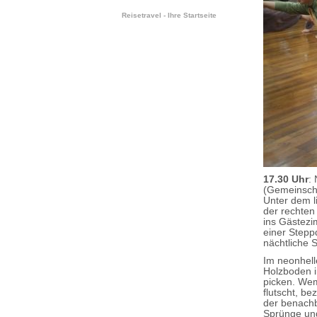
Reisetravel - Ihre Startseite
17.30 Uhr
:
(Gemeinscha
Unter dem l
der rechten
ins Gästezi
einer Stepp
nächtliche S
Im neonhell
Holzboden i
picken. Wem
flutscht, b
der benachb
Sprünge und