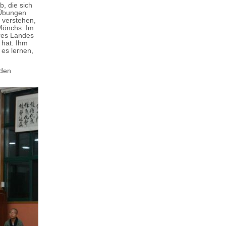
, die sich
-Übungen
 verstehen,
Mönchs. Im
hres Landes
“ hat. Ihm
es lernen,
 den