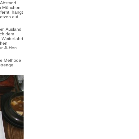
 Abstand
en Mönchen
fernt, hängt
etzen auf
em Ausland
ach dem
r Weiterfahrt
chen
ur Ji-Hon
re Methode
strenge