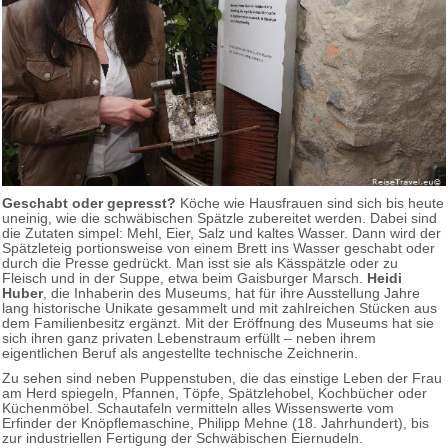
Geschabt oder gepresst?
Köche wie Hausfrauen sind sich bis heute
uneinig, wie die schwäbischen Spätzle zubereitet werden. Dabei sind
die Zutaten simpel: Mehl, Eier, Salz und kaltes Wasser. Dann wird der
Spätzleteig portionsweise von einem Brett ins Wasser geschabt oder
durch die Presse gedrückt. Man isst sie als Kässpätzle oder zu
Fleisch und in der Suppe, etwa beim Gaisburger Marsch.
Heidi
Huber
, die Inhaberin des Museums, hat für ihre Ausstellung Jahre
lang historische Unikate gesammelt und mit zahlreichen Stücken aus
dem Familienbesitz ergänzt. Mit der Eröffnung des Museums hat sie
sich ihren ganz privaten Lebenstraum erfüllt – neben ihrem
eigentlichen Beruf als angestellte technische Zeichnerin.
Zu sehen sind neben Puppenstuben, die das einstige Leben der Frau
am Herd spiegeln, Pfannen, Töpfe, Spätzlehobel, Kochbücher oder
Küchenmöbel. Schautafeln vermitteln alles Wissenswerte vom
Erfinder der Knöpflemaschine, Philipp Mehne (18. Jahrhundert), bis
zur industriellen Fertigung der Schwäbischen Eiernudeln.