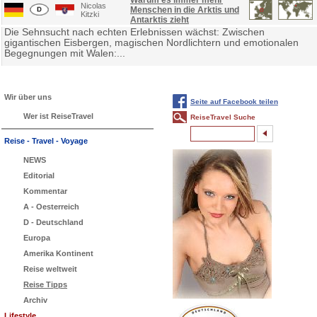
Warum es immer mehr
Nicolas
Menschen in die Arktis und
Kitzki
Antarktis zieht
Die Sehnsucht nach echten Erlebnissen wächst: Zwischen
gigantischen Eisbergen, magischen Nordlichtern und emotionalen
Begegnungen mit Walen:...
Wir über uns
Seite auf Facebook teilen
Wer ist ReiseTravel
ReiseTravel Suche
Reise - Travel - Voyage
NEWS
Editorial
Kommentar
A - Oesterreich
D - Deutschland
Europa
Amerika Kontinent
Reise weltweit
Reise Tipps
Archiv
Lifestyle