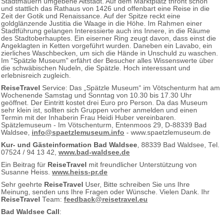
Stadtmauern umgebene Altstadt. Auf dem Marktplatz thront schön
und stattlich das Rathaus von 1426 und offenbart eine Reise in die
Zeit der Gotik und Renaissance. Auf der Spitze reckt eine
goldglänzende Justitia die Waage in die Höhe. Im Rahmen einer
Stadtführung gelangen Interessierte auch ins Innere, in die Räume
des Stadtoberhauptes. Ein eiserner Ring zeugt davon, dass einst die
Angeklagten in Ketten vorgeführt wurden. Daneben ein Lavabo, ein
zierliches Waschbecken, um sich die Hände in Unschuld zu waschen.
Im "Spätzle Museum" erfährt der Besucher alles Wissenswerte über
die schwäbischen Nudeln, die Spätzle. Hoch interessant und
erlebnisreich zugleich.
ReiseTravel
Service: Das „Spätzle Museum“ im Vötschenturm hat am
Wochenende Samstag und Sonntag von 10.30 bis 17.30 Uhr
geöffnet. Der Eintritt kostet drei Euro pro Person. Da das Museum
sehr klein ist, sollten sich Gruppen vorher anmelden und einen
Termin mit der Inhaberin Frau Heidi Huber vereinbaren.
Spätzlemuseum - Im Vötschenturm, Entenmoos 29, D-88339 Bad
Waldsee,
info@spaetzlemuseum.info
- www.spaetzlemuseum.de
Kur- und Gästeinformation Bad Waldsee
, 88339 Bad Waldsee, Tel.
07524 / 94 13 42,
www.bad-waldsee.de
Ein Beitrag für
ReiseTravel
mit freundlicher Unterstützung von
Susanne Heiss.
www.heiss-pr.de
Sehr geehrte
ReiseTravel
User, Bitte schreiben Sie uns Ihre
Meinung, senden uns Ihre Fragen oder Wünsche. Vielen Dank. Ihr
ReiseTravel
Team:
feedback@reisetravel.eu
Bad Waldsee Call
: