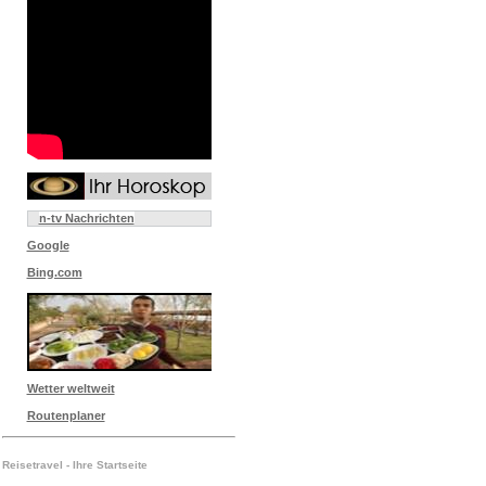
n-tv Nachrichten
Google
Bing.com
Wetter weltweit
Routenplaner
Reisetravel - Ihre Startseite