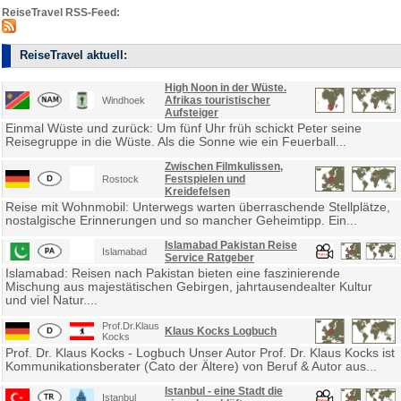
ReiseTravel RSS-Feed:
ReiseTravel aktuell:
High Noon in der Wüste.
Afrikas touristischer
Windhoek
Aufsteiger
Einmal Wüste und zurück: Um fünf Uhr früh schickt Peter seine
Reisegruppe in die Wüste. Als die Sonne wie ein Feuerball...
Zwischen Filmkulissen,
Festspielen und
Rostock
Kreidefelsen
Reise mit Wohnmobil: Unterwegs warten überraschende Stellplätze,
nostalgische Erinnerungen und so mancher Geheimtipp. Ein...
Islamabad Pakistan Reise
Islamabad
Service Ratgeber
Islamabad: Reisen nach Pakistan bieten eine faszinierende
Mischung aus majestätischen Gebirgen, jahrtausendealter Kultur
und viel Natur....
Prof.Dr.Klaus
Klaus Kocks Logbuch
Kocks
Prof. Dr. Klaus Kocks - Logbuch Unser Autor Prof. Dr. Klaus Kocks ist
Kommunikationsberater (Cato der Ältere) von Beruf & Autor aus...
Istanbul - eine Stadt die
Istanbul