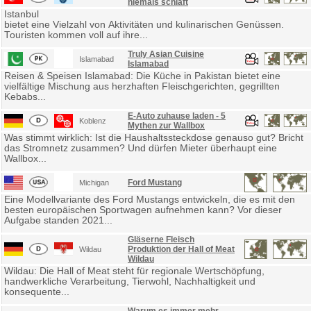
niemals schläft
Istanbul
bietet eine Vielzahl von Aktivitäten und kulinarischen Genüssen.
Touristen kommen voll auf ihre...
Truly Asian Cuisine
Islamabad
Islamabad
Reisen & Speisen Islamabad: Die Küche in Pakistan bietet eine
vielfältige Mischung aus herzhaften Fleischgerichten, gegrillten
Kebabs...
E-Auto zuhause laden - 5
Koblenz
Mythen zur Wallbox
Was stimmt wirklich: Ist die Haushaltssteckdose genauso gut? Bricht
das Stromnetz zusammen? Und dürfen Mieter überhaupt eine
Wallbox...
Ford Mustang
Michigan
Eine Modellvariante des Ford Mustangs entwickeln, die es mit den
besten europäischen Sportwagen aufnehmen kann? Vor dieser
Aufgabe standen 2021...
Gläserne Fleisch
Produktion der Hall of Meat
Wildau
Wildau
Wildau: Die Hall of Meat steht für regionale Wertschöpfung,
handwerkliche Verarbeitung, Tierwohl, Nachhaltigkeit und
konsequente...