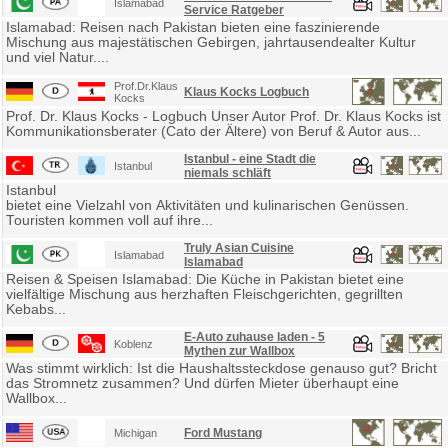
Islamabad
Service Ratgeber
Islamabad: Reisen nach Pakistan bieten eine faszinierende
Mischung aus majestätischen Gebirgen, jahrtausendealter Kultur
und viel Natur....
Prof.Dr.Klaus
Klaus Kocks Logbuch
Kocks
Prof. Dr. Klaus Kocks - Logbuch Unser Autor Prof. Dr. Klaus Kocks ist
Kommunikationsberater (Cato der Ältere) von Beruf & Autor aus...
Istanbul - eine Stadt die
Istanbul
niemals schläft
Istanbul
bietet eine Vielzahl von Aktivitäten und kulinarischen Genüssen.
Touristen kommen voll auf ihre...
Truly Asian Cuisine
Islamabad
Islamabad
Reisen & Speisen Islamabad: Die Küche in Pakistan bietet eine
vielfältige Mischung aus herzhaften Fleischgerichten, gegrillten
Kebabs...
E-Auto zuhause laden - 5
Koblenz
Mythen zur Wallbox
Was stimmt wirklich: Ist die Haushaltssteckdose genauso gut? Bricht
das Stromnetz zusammen? Und dürfen Mieter überhaupt eine
Wallbox...
Ford Mustang
Michigan