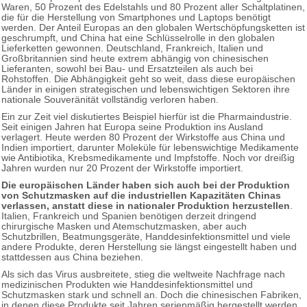
Waren, 50 Prozent des Edelstahls und 80 Prozent aller Schaltplatinen,
die für die Herstellung von Smartphones und Laptops benötigt
werden. Der Anteil Europas an den globalen Wertschöpfungsketten ist
geschrumpft, und China hat eine Schlüsselrolle in den globalen
Lieferketten gewonnen. Deutschland, Frankreich, Italien und
Großbritannien sind heute extrem abhängig von chinesischen
Lieferanten, sowohl bei Bau- und Ersatzteilen als auch bei
Rohstoffen. Die Abhängigkeit geht so weit, dass diese europäischen
Länder in einigen strategischen und lebenswichtigen Sektoren ihre
nationale Souveränität vollständig verloren haben.
Ein zur Zeit viel diskutiertes Beispiel hierfür ist die Pharmaindustrie.
Seit einigen Jahren hat Europa seine Produktion ins Ausland
verlagert. Heute werden 80 Prozent der Wirkstoffe aus China und
Indien importiert, darunter Moleküle für lebenswichtige Medikamente
wie Antibiotika, Krebsmedikamente und Impfstoffe. Noch vor dreißig
Jahren wurden nur 20 Prozent der Wirkstoffe importiert.
Die europäischen Länder haben sich auch bei der Produktion
von Schutzmasken auf die industriellen Kapazitäten Chinas
verlassen, anstatt diese in nationaler Produktion herzustellen
.
Italien, Frankreich und Spanien benötigen derzeit dringend
chirurgische Masken und Atemschutzmasken, aber auch
Schutzbrillen, Beatmungsgeräte, Handdesinfektionsmittel und viele
andere Produkte, deren Herstellung sie längst eingestellt haben und
stattdessen aus China beziehen.
Als sich das Virus ausbreitete, stieg die weltweite Nachfrage nach
medizinischen Produkten wie Handdesinfektionsmittel und
Schutzmasken stark und schnell an. Doch die chinesischen Fabriken,
in denen diese Produkte seit Jahren serienmäßig hergestellt werden,