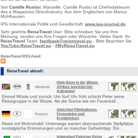
Von
Camille Rustici
, Marseille. Camille Rustici ist Chefredakteurin
des e-Magazines DirectIndustry. Aus dem Englischen von Marius
Mühlhausen.
IPG Internationale Politik und Gesellschaft.
www.ipg-journal.de
Sehr geehrte
ReiseTravel
User. Bitte schreiben Sie uns Ihre
Meinung, senden uns Ihre Fragen oder Wünsche. Vielen Dank. Ihr
ReiseTravel
Team:
feedback@reisetravel.eu
- Bitte Beachten Sie
YouTube.ReiseTravel.eu
-
#MyReiseTravel.eu
ReiseTravel RSS-Feed:
ReiseTravel aktuell:
High Noon in der Wüste.
Afrikas touristischer
Windhoek
Aufsteiger
Einmal Wüste und zurück: Um fünf Uhr früh schickt Peter seine
Reisegruppe in die Wüste. Als die Sonne wie ein Feuerball...
Zwischen Filmkulissen,
Festspielen und
Rostock
Kreidefelsen
Reise mit Wohnmobil: Unterwegs warten überraschende Stellplätze,
nostalgische Erinnerungen und so mancher Geheimtipp. Ein...
Islamabad Pakistan Reise