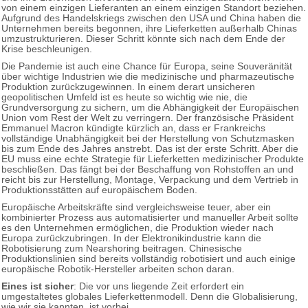
von einem einzigen Lieferanten an einem einzigen Standort beziehen.
Aufgrund des Handelskriegs zwischen den USA und China haben die
Unternehmen bereits begonnen, ihre Lieferketten außerhalb Chinas
umzustrukturieren. Dieser Schritt könnte sich nach dem Ende der
Krise beschleunigen.
Die Pandemie ist auch eine Chance für Europa, seine Souveränität
über wichtige Industrien wie die medizinische und pharmazeutische
Produktion zurückzugewinnen. In einem derart unsicheren
geopolitischen Umfeld ist es heute so wichtig wie nie, die
Grundversorgung zu sichern, um die Abhängigkeit der Europäischen
Union vom Rest der Welt zu verringern. Der französische Präsident
Emmanuel Macron kündigte kürzlich an, dass er Frankreichs
vollständige Unabhängigkeit bei der Herstellung von Schutzmasken
bis zum Ende des Jahres anstrebt. Das ist der erste Schritt. Aber die
EU muss eine echte Strategie für Lieferketten medizinischer Produkte
beschließen. Das fängt bei der Beschaffung von Rohstoffen an und
reicht bis zur Herstellung, Montage, Verpackung und dem Vertrieb in
Produktionsstätten auf europäischem Boden.
Europäische Arbeitskräfte sind vergleichsweise teuer, aber ein
kombinierter Prozess aus automatisierter und manueller Arbeit sollte
es den Unternehmen ermöglichen, die Produktion wieder nach
Europa zurückzubringen. In der Elektronikindustrie kann die
Robotisierung zum Nearshoring beitragen. Chinesische
Produktionslinien sind bereits vollständig robotisiert und auch einige
europäische Robotik-Hersteller arbeiten schon daran.
Eines ist sicher
: Die vor uns liegende Zeit erfordert ein
umgestaltetes globales Lieferkettenmodell. Denn die Globalisierung,
wie wir sie kannten, ist vorbei.