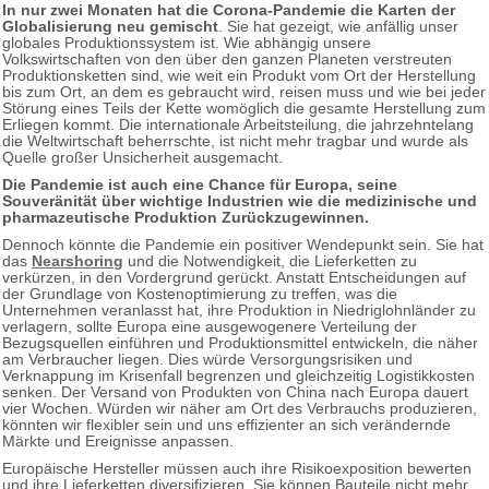
In nur zwei Monaten hat die Corona-Pandemie die Karten der
Globalisierung neu gemischt
. Sie hat gezeigt, wie anfällig unser
globales Produktionssystem ist. Wie abhängig unsere
Volkswirtschaften von den über den ganzen Planeten verstreuten
Produktionsketten sind, wie weit ein Produkt vom Ort der Herstellung
bis zum Ort, an dem es gebraucht wird, reisen muss und wie bei jeder
Störung eines Teils der Kette womöglich die gesamte Herstellung zum
Erliegen kommt. Die internationale Arbeitsteilung, die jahrzehntelang
die Weltwirtschaft beherrschte, ist nicht mehr tragbar und wurde als
Quelle großer Unsicherheit ausgemacht.
Die Pandemie ist auch eine Chance für Europa, seine
Souveränität über wichtige Industrien wie die medizinische und
pharmazeutische Produktion Zurückzugewinnen.
Dennoch könnte die Pandemie ein positiver Wendepunkt sein. Sie hat
das
Nearshoring
und die Notwendigkeit, die Lieferketten zu
verkürzen, in den Vordergrund gerückt. Anstatt Entscheidungen auf
der Grundlage von Kostenoptimierung zu treffen, was die
Unternehmen veranlasst hat, ihre Produktion in Niedriglohnländer zu
verlagern, sollte Europa eine ausgewogenere Verteilung der
Bezugsquellen einführen und Produktionsmittel entwickeln, die näher
am Verbraucher liegen. Dies würde Versorgungsrisiken und
Verknappung im Krisenfall begrenzen und gleichzeitig Logistikkosten
senken. Der Versand von Produkten von China nach Europa dauert
vier Wochen. Würden wir näher am Ort des Verbrauchs produzieren,
könnten wir flexibler sein und uns effizienter an sich verändernde
Märkte und Ereignisse anpassen.
Europäische Hersteller müssen auch ihre Risikoexposition bewerten
und ihre Lieferketten diversifizieren. Sie können Bauteile nicht mehr