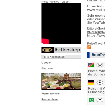
Ein Beitrag
ReiseTravel.eu - Video:
Unser Autor
www.medien
Sehr geehrt
oder Wünsch
Sie
YouTub
Bitte stöber
#ReisebyRe
https://ww
ReiseTravel 
ReiseTrav
n-tv Nachrichten
Google
Bing.com
Einmal Wüst
die Sonne w
Reise mit 
Erinnerung
Wetter weltweit
Routenplaner