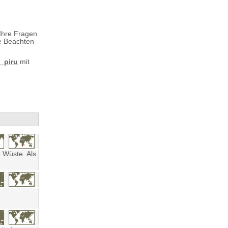
 Ihre Fragen
te Beachten
_piru
mit
 Wüste. Als