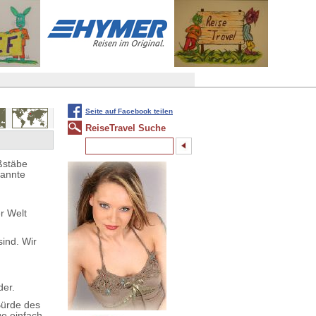
Seite auf Facebook teilen
ReiseTravel Suche
ßstäbe
kannte
er Welt
ind. Wir
der.
Bürde des
ge einfach