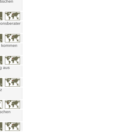
tischen
ionsberater
ten kommen
ng aus
tz
ischen