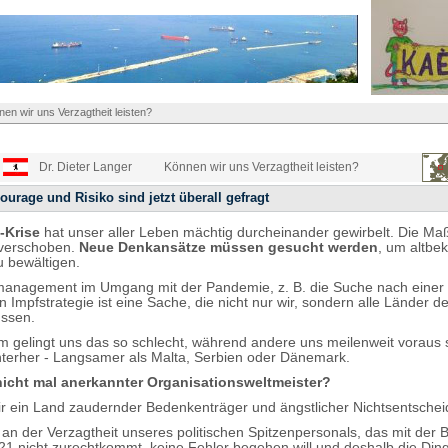
en wir uns Verzagtheit leisten?
Dr. Dieter Langer
Können wir uns Verzagtheit leisten?
courage und Risiko sind jetzt überall gefragt
-Krise
hat unser aller Leben mächtig durcheinander gewirbelt. Die Ma
 verschoben.
Neue Denkansätze müssen gesucht werden
, um altbe
 bewältigen.
management im Umgang mit der Pandemie, z. B. die Suche nach einer
n Impfstrategie ist eine Sache, die nicht nur wir, sondern alle Länder d
üssen.
m gelingt uns das so schlecht, während andere uns meilenweit voraus s
terher - Langsamer als Malta, Serbien oder Dänemark.
nicht mal anerkannter Organisationsweltmeister?
wir ein Land zaudernder Bedenkenträger und ängstlicher Nichtsentschei
s an der Verzagtheit unseres politischen Spitzenpersonals, das mit der 
21 nicht zurechtkommt, keine Fehler begehen will und deshalb die Din