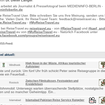
 von
Dr. Dieter Langer
.
 arbeitet als Journalist & Pressefotograf beim MEDIENINFO-BERLIN -
infoberlin.de
e ReiseTravel User. Bitte schreiben Sie uns Ihre Meinung, senden uns
e. Vielen Dank. Ihr ReiseTravel Team: feedback@reisetravel.eu - Bit
e.ReiseTravel.eu
-
#MyReiseTravel.eu
t bei ReiseTravel.eu
reisetravel.eu
- von
#ReiseTravel
und
#kaef_and
iseTravel
.eu von
#MyReiseTravel
.eu - Natürlich Facebook unter
w.facebook.com/groups/reisetravel.eu
RSS-Feed:
el aktuell:
High Noon in der Wüste. Afrikas touristischer
Windhoek
Aufsteiger
e und zurück: Um fünf Uhr früh schickt Peter seine Reisegruppe in die
ie ein Feuerball...
Zwischen Filmkulissen, Festspielen und
Rostock
Kreidefelsen
Wohnmobil: Unterwegs warten überraschende Stellplätze, nostalgische
en und so mancher Geheimtipp. Ein...
Islamabad Pakistan Reise Service Ratgeber
Islamabad