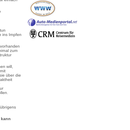
e
tun
e ins Impfen
l vorhanden
weimal zum
truktur
en will,
mit
ie über die
aktheit
r
ur
llen.
 übrigens
g kann