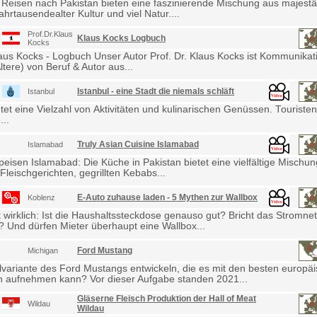
 Reisen nach Pakistan bieten eine faszinierende Mischung aus majestä
ahrtausendealter Kultur und viel Natur....
Prof.Dr.Klaus
Klaus Kocks Logbuch
Kocks
laus Kocks - Logbuch Unser Autor Prof. Dr. Klaus Kocks ist Kommunikat
ltere) von Beruf & Autor aus...
Istanbul - eine Stadt die niemals schläft
Istanbul
etet eine Vielzahl von Aktivitäten und kulinarischen Genüssen. Touris
...
Truly Asian Cuisine Islamabad
Islamabad
eisen Islamabad: Die Küche in Pakistan bietet eine vielfältige Mischu
Fleischgerichten, gegrillten Kebabs...
E-Auto zuhause laden - 5 Mythen zur Wallbox
Koblenz
wirklich: Ist die Haushaltssteckdose genauso gut? Bricht das Stromne
Und dürfen Mieter überhaupt eine Wallbox...
Ford Mustang
Michigan
lvariante des Ford Mustangs entwickeln, die es mit den besten europä
 aufnehmen kann? Vor dieser Aufgabe standen 2021...
Gläserne Fleisch Produktion der Hall of Meat
Wildau
Wildau