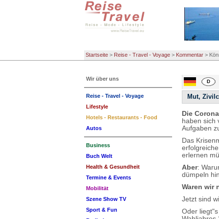
Startseite
>
Reise - Travel - Voyage
>
Kommentar
>
Könn
Wir über uns
Reise - Travel - Voyage
Mut, Zivil
Lifestyle
Die Corona
Hotels - Restaurants - Food
haben sich
Aufgaben zu
Autos
Das Krisen
Business
erfolgreiche
erlernen m
Buch Welt
Aber
: Waru
Health & Gesundheit
dümpeln hin
Termine & Events
Waren wir 
Mobilität
Jetzt sind 
Szene Show TV
Sport & Fun
Oder liegt"
Wahljahres 