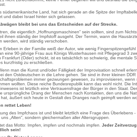
ässt.
es südamerikanische Land, hat sich gerade an die Spitze der Impftabell
t und dabei Israel hinter sich gelassen.
 Abwägen bleibt bei uns das Entscheiden auf der Strecke.
tren, die eigentlich „Hoffnungsmaschinen" sein sollten, sind zum Nichts
weil ihnen ständig der Impfstoff ausgeht. Der Termin, wann die Hausärzt
 werden, wird ständig verschoben.
 Erleben in der Familie weiß der Autor, wie wenig Fingerspitzengefüh
an eine 90-jährige Frau aus Königs Wusterhausen mit Pflegegrad 3 z
Frankfurt (Oder) schickt, ist es tatsächlich so schwierig, die mentale S
 kurzfristig zu erschließen.
Wenn man die Kunst und/oder Fälligkeit der Improvisation schnell erlern
bei den Ostdeutschen in die Lehre gehen. Sie sind in ihrer kleinen DDR 
chaftsproblemen immer gezwungen gewesen, zu improvisieren, wenn s
en wollten. Diese reiche Bundesrepublik kann das wohl nicht. Die Int
nwesens ist letztlich eine Vertrauensfrage der Bürger in den Staat. De
he ursprüngliche Drang der Menschen nach Kontakten, den uns die Nat
hat, äußert sich heute in Gestalt des Dranges nach geimpft werden wo
n rettet Leben!
gung des Impfchaos ist und bleibt letztlich eine Frage des Überlebens -
r uns „Alten", sondern gleichermaßen aller Altersgruppen.
tet das Motto: Impfen, impfen und nochmals impfen.
Jeder Zeitverzu
tödlich sein!