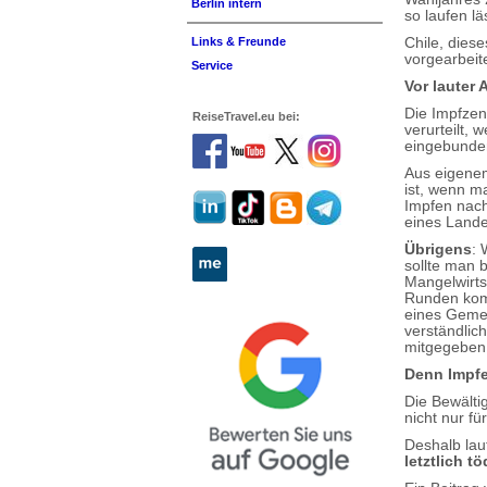
Berlin intern
so laufen l
Chile, dies
Links & Freunde
vorgearbeite
Service
Vor lauter
Die Impfzen
ReiseTravel.eu bei:
verurteilt, 
eingebunden
Aus eigenem
ist, wenn m
Impfen nach 
eines Landes
Übrigens
: 
sollte man 
Mangelwirts
Runden komm
eines Gemei
verständlic
mitgegeben 
Denn Impfe
Die Bewälti
nicht nur fü
Deshalb lau
letztlich 