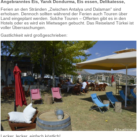
Angebranntes Eis, Yanık Dondurma, Eis essen, Delikatesse,
Ferien an den Stränden „Zwischen Antalya und Dalaman“ sind
erholsam. Dennoch sollten während der Ferien auch Touren über
Land eingeplant werden. Solche Touren – Offerten gibt es in den
Hotels oder es wird ein Mietwagen gebucht. Das Reiseland Türkei ist
voller Überraschungen.
Gastlichkeit wird großgeschrieben:
Lecker, lecker, einfach köstlich!