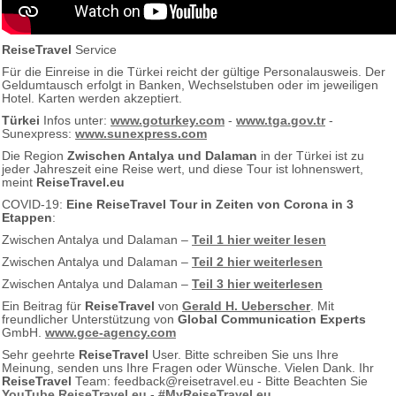
ReiseTravel
Service
Für die Einreise in die Türkei reicht der gültige Personalausweis. Der
Geldumtausch erfolgt in Banken, Wechselstuben oder im jeweiligen
Hotel. Karten werden akzeptiert.
Türkei
Infos unter:
www.goturkey.com
-
www.tga.gov.tr
-
Sunexpress:
www.sunexpress.com
Die Region
Zwischen Antalya und Dalaman
in der Türkei ist zu
jeder Jahreszeit eine Reise wert, und diese Tour ist lohnenswert,
meint
ReiseTravel.eu
COVID-19:
Eine ReiseTravel Tour in Zeiten von Corona in 3
Etappen
:
Zwischen Antalya und Dalaman –
Teil 1 hier weiter lesen
Zwischen Antalya und Dalaman –
Teil 2 hier weiterlesen
Zwischen Antalya und Dalaman –
Teil 3 hier weiterlesen
Ein Beitrag für
ReiseTravel
von
Gerald H. Ueberscher
. Mit
freundlicher Unterstützung von
Global Communication Experts
GmbH.
www.gce-agency.com
Sehr geehrte
ReiseTravel
User. Bitte schreiben Sie uns Ihre
Meinung, senden uns Ihre Fragen oder Wünsche. Vielen Dank. Ihr
ReiseTravel
Team: feedback@reisetravel.eu - Bitte Beachten Sie
YouTube.ReiseTravel.eu
-
#MyReiseTravel.eu