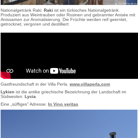
Nationalgetränk Raki:
Raki
ist ein türkisches Nationalgetränk.
Produziert aus Weintrauben oder Rosinen und gebrannter Anisée mit
Anissamen zur Aromatisierung. Die Früchte werden reif geerntet,
getrocknet, vergoren und destilliert:
Gastfreundschaft in der Villa Perla.
www.villaperla.com
Lykien
ist die antike griechische Bezeichnung der Landschaft im
Südwesten:
Lycia
.
Eine „süffiges“ Adresse:
In Vino veritas