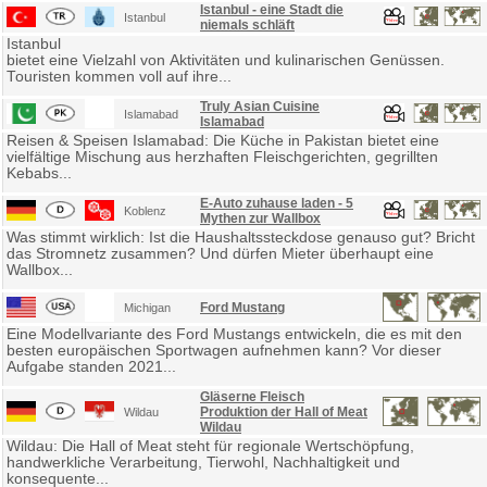
Istanbul - eine Stadt die
Istanbul
niemals schläft
Istanbul
bietet eine Vielzahl von Aktivitäten und kulinarischen Genüssen.
Touristen kommen voll auf ihre...
Truly Asian Cuisine
Islamabad
Islamabad
Reisen & Speisen Islamabad: Die Küche in Pakistan bietet eine
vielfältige Mischung aus herzhaften Fleischgerichten, gegrillten
Kebabs...
E-Auto zuhause laden - 5
Koblenz
Mythen zur Wallbox
Was stimmt wirklich: Ist die Haushaltssteckdose genauso gut? Bricht
das Stromnetz zusammen? Und dürfen Mieter überhaupt eine
Wallbox...
Ford Mustang
Michigan
Eine Modellvariante des Ford Mustangs entwickeln, die es mit den
besten europäischen Sportwagen aufnehmen kann? Vor dieser
Aufgabe standen 2021...
Gläserne Fleisch
Produktion der Hall of Meat
Wildau
Wildau
Wildau: Die Hall of Meat steht für regionale Wertschöpfung,
handwerkliche Verarbeitung, Tierwohl, Nachhaltigkeit und
konsequente...