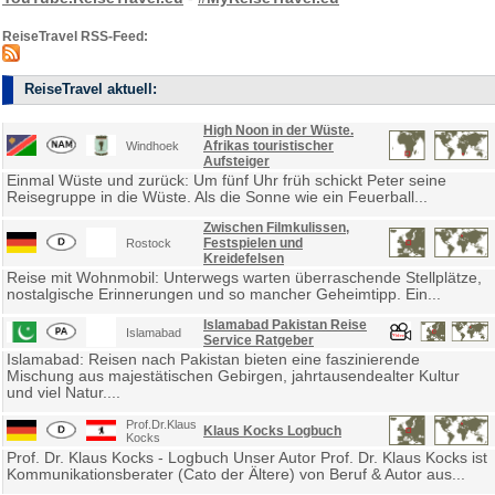
ReiseTravel RSS-Feed:
ReiseTravel aktuell:
High Noon in der Wüste.
Afrikas touristischer
Windhoek
Aufsteiger
Einmal Wüste und zurück: Um fünf Uhr früh schickt Peter seine
Reisegruppe in die Wüste. Als die Sonne wie ein Feuerball...
Zwischen Filmkulissen,
Festspielen und
Rostock
Kreidefelsen
Reise mit Wohnmobil: Unterwegs warten überraschende Stellplätze,
nostalgische Erinnerungen und so mancher Geheimtipp. Ein...
Islamabad Pakistan Reise
Islamabad
Service Ratgeber
Islamabad: Reisen nach Pakistan bieten eine faszinierende
Mischung aus majestätischen Gebirgen, jahrtausendealter Kultur
und viel Natur....
Prof.Dr.Klaus
Klaus Kocks Logbuch
Kocks
Prof. Dr. Klaus Kocks - Logbuch Unser Autor Prof. Dr. Klaus Kocks ist
Kommunikationsberater (Cato der Ältere) von Beruf & Autor aus...