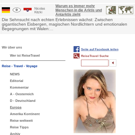
Warum es immer mehr
Nicolas
Menschen in die Arktis und
Kitzki
Antarktis zieht
Die Sehnsucht nach echten Erlebnissen wächst: Zwischen
gigantischen Eisbergen, magischen Nordlichtern und emotionalen
Begegnungen mit Walen:...
Wir über uns
Seite auf Facebook teilen
Wer ist ReiseTravel
ReiseTravel Suche
Reise - Travel - Voyage
NEWS
Editorial
Kommentar
A - Oesterreich
D - Deutschland
Europa
Amerika Kontinent
Reise weltweit
Reise Tipps
Archiv