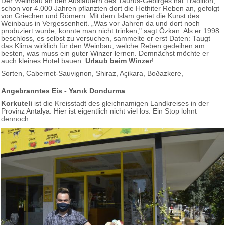
Der Weinbau an den Ausläufern des Taurus-Gebirges hat Tradition,
schon vor 4.000 Jahren pflanzten dort die Hethiter Reben an, gefolgt
von Griechen und Römern. Mit dem Islam geriet die Kunst des
Weinbaus in Vergessenheit. „Was vor Jahren da und dort noch
produziert wurde, konnte man nicht trinken," sagt Özkan. Als er 1998
beschloss, es selbst zu versuchen, sammelte er erst Daten: Taugt
das Klima wirklich für den Weinbau, welche Reben gedeihen am
besten, was muss ein guter Winzer lernen. Demnächst möchte er
auch kleines Hotel bauen:
Urlaub beim Winzer
!
Sorten, Cabernet-Sauvignon, Shiraz, Açikara, Boðazkere,
Angebranntes Eis - Yanık Dondurma
Korkuteli
ist die Kreisstadt des gleichnamigen Landkreises in der
Provinz Antalya. Hier ist eigentlich nicht viel los. Ein Stop lohnt
dennoch: