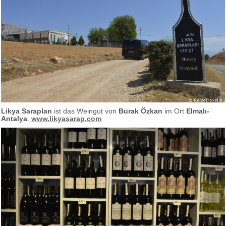
Likya Saraplan
ist das Weingut von
Burak Özkan
im Ort
Elmalı-
Antalya
.
www.likyasarap.com