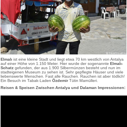
Elmalı
ist eine kleine Stadt und liegt etwa 70 km westlich von Antalya
auf einer Höhe von 1.150 Meter. Hier wurde der sogenannte
Elmalı-
Schatz
gefunden, der aus 1.900 Silbermünzen besteht und nun im
stadteigenen Museum zu sehen ist. Sehr gepflegte Häuser und viele
liebenswerte Menschen. Fast alle Rauchen. Rauchen ist aber tödlich!
Ein Besuch im Tabak-Laden
Özdemir
Tütin Mamülleri.
Reisen & Speisen Zwischen Antalya und Dalaman Impressionen: