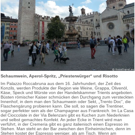
Schaumwein, Aperol-Spritz, „Priesterwürger“ und Risotto
Im Palazzo Roccabruna aus dem 16. Jahrhundert, der Zeit des
Konzils, werden Produkte der Region wie Weine, Grappa, Olivenöl,
Käse, Speck und Würste von der Handelskammer Trients angeboten.
Büsten römischer Kaiser schmücken den Durchgang zum versteckten
Innenhof, in dem man den Schaumwein oder Sekt, „Trento Doc“, die
Flaschengärung probieren kann. Die soll, so sagen die Trentiner,
sogar perfekter sein als der Champagner aus Frankreich. Im La Casa
del Cioccolate in der Via Belenzani gibt es Kuchen zum Niederknien
und selbst gemachtes Konfekt. An jeder Ecke in Trient wird man
verführt, in der Cremeria gibt es ganz italienisch einen Espresso im
Stehen. Man steht an der Bar zwischen den Einheimischen, denn im
Stehen kostet der Espresso weniger, als am Tisch. Wenn am