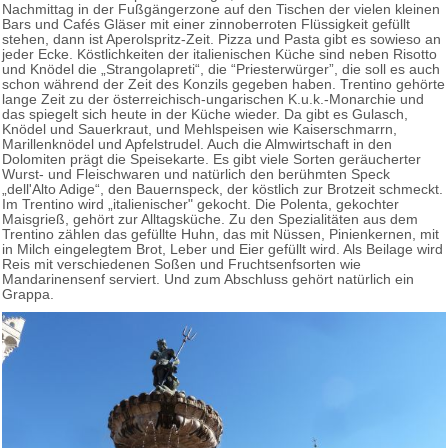
Nachmittag in der Fußgängerzone auf den Tischen der vielen kleinen
Bars und Cafés Gläser mit einer zinnoberroten Flüssigkeit gefüllt
stehen, dann ist Aperolspritz-Zeit. Pizza und Pasta gibt es sowieso an
jeder Ecke. Köstlichkeiten der italienischen Küche sind neben Risotto
und Knödel die „Strangolapreti“, die “Priesterwürger”, die soll es auch
schon während der Zeit des Konzils gegeben haben. Trentino gehörte
lange Zeit zu der österreichisch-ungarischen K.u.k.-Monarchie und
das spiegelt sich heute in der Küche wieder. Da gibt es Gulasch,
Knödel und Sauerkraut, und Mehlspeisen wie Kaiserschmarrn,
Marillenknödel und Apfelstrudel. Auch die Almwirtschaft in den
Dolomiten prägt die Speisekarte. Es gibt viele Sorten geräucherter
Wurst- und Fleischwaren und natürlich den berühmten Speck
„dell'Alto Adige“, den Bauernspeck, der köstlich zur Brotzeit schmeckt.
Im Trentino wird „italienischer" gekocht. Die Polenta, gekochter
Maisgrieß, gehört zur Alltagsküche. Zu den Spezialitäten aus dem
Trentino zählen das gefüllte Huhn, das mit Nüssen, Pinienkernen, mit
in Milch eingelegtem Brot, Leber und Eier gefüllt wird. Als Beilage wird
Reis mit verschiedenen Soßen und Fruchtsenfsorten wie
Mandarinensenf serviert. Und zum Abschluss gehört natürlich ein
Grappa.