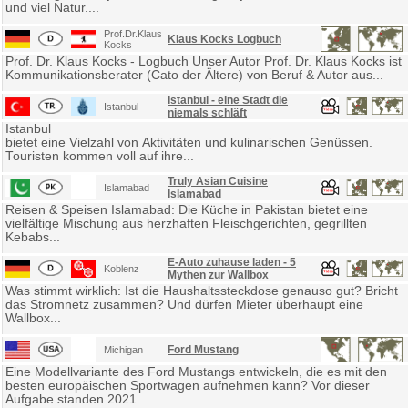
und viel Natur....
Prof.Dr.Klaus
Klaus Kocks Logbuch
Kocks
Prof. Dr. Klaus Kocks - Logbuch Unser Autor Prof. Dr. Klaus Kocks ist
Kommunikationsberater (Cato der Ältere) von Beruf & Autor aus...
Istanbul - eine Stadt die
Istanbul
niemals schläft
Istanbul
bietet eine Vielzahl von Aktivitäten und kulinarischen Genüssen.
Touristen kommen voll auf ihre...
Truly Asian Cuisine
Islamabad
Islamabad
Reisen & Speisen Islamabad: Die Küche in Pakistan bietet eine
vielfältige Mischung aus herzhaften Fleischgerichten, gegrillten
Kebabs...
E-Auto zuhause laden - 5
Koblenz
Mythen zur Wallbox
Was stimmt wirklich: Ist die Haushaltssteckdose genauso gut? Bricht
das Stromnetz zusammen? Und dürfen Mieter überhaupt eine
Wallbox...
Ford Mustang
Michigan
Eine Modellvariante des Ford Mustangs entwickeln, die es mit den
besten europäischen Sportwagen aufnehmen kann? Vor dieser
Aufgabe standen 2021...