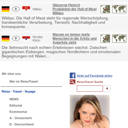
Gläserne Fleisch
Produktion der Hall of Meat
Wildau
Wildau
Wildau: Die Hall of Meat steht für regionale Wertschöpfung,
handwerkliche Verarbeitung, Tierwohl, Nachhaltigkeit und
konsequente...
Warum es immer mehr
Nicolas
Menschen in die Arktis und
Kitzki
Antarktis zieht
Die Sehnsucht nach echten Erlebnissen wächst: Zwischen
gigantischen Eisbergen, magischen Nordlichtern und emotionalen
Begegnungen mit Walen:...
Wir über uns
Seite auf Facebook teilen
Wer ist ReiseTravel
ReiseTravel Suche
Reise - Travel - Voyage
NEWS
Editorial
Kommentar
A - Oesterreich
D - Deutschland