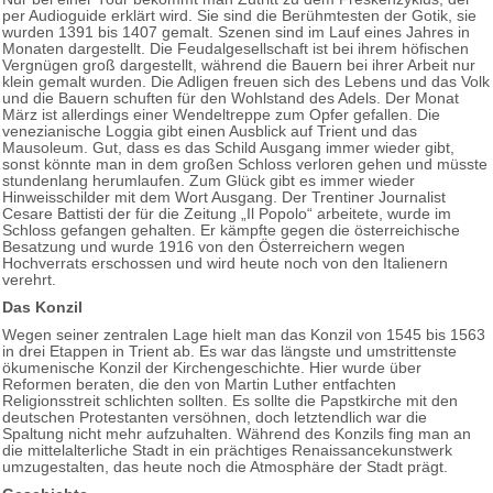
per Audioguide erklärt wird. Sie sind die Berühmtesten der Gotik, sie
wurden 1391 bis 1407 gemalt. Szenen sind im Lauf eines Jahres in
Monaten dargestellt. Die Feudalgesellschaft ist bei ihrem höfischen
Vergnügen groß dargestellt, während die Bauern bei ihrer Arbeit nur
klein gemalt wurden. Die Adligen freuen sich des Lebens und das Volk
und die Bauern schuften für den Wohlstand des Adels. Der Monat
März ist allerdings einer Wendeltreppe zum Opfer gefallen. Die
venezianische Loggia gibt einen Ausblick auf Trient und das
Mausoleum. Gut, dass es das Schild Ausgang immer wieder gibt,
sonst könnte man in dem großen Schloss verloren gehen und müsste
stundenlang herumlaufen. Zum Glück gibt es immer wieder
Hinweisschilder mit dem Wort Ausgang. Der Trentiner Journalist
Cesare Battisti der für die Zeitung „Il Popolo“ arbeitete, wurde im
Schloss gefangen gehalten. Er kämpfte gegen die österreichische
Besatzung und wurde 1916 von den Österreichern wegen
Hochverrats erschossen und wird heute noch von den Italienern
verehrt.
Das Konzil
Wegen seiner zentralen Lage hielt man das Konzil von 1545 bis 1563
in drei Etappen in Trient ab. Es war das längste und umstrittenste
ökumenische Konzil der Kirchengeschichte. Hier wurde über
Reformen beraten, die den von Martin Luther entfachten
Religionsstreit schlichten sollten. Es sollte die Papstkirche mit den
deutschen Protestanten versöhnen, doch letztendlich war die
Spaltung nicht mehr aufzuhalten. Während des Konzils fing man an
die mittelalterliche Stadt in ein prächtiges Renaissancekunstwerk
umzugestalten, das heute noch die Atmosphäre der Stadt prägt.