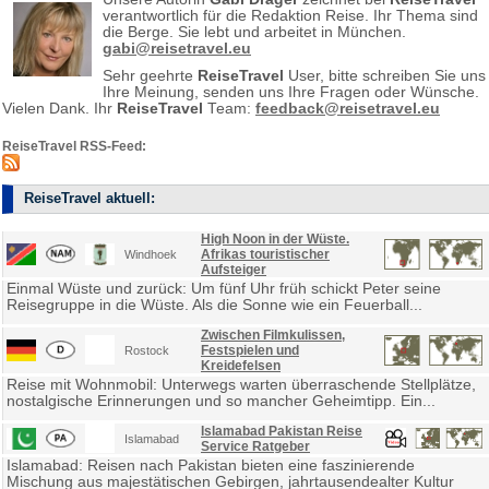
verantwortlich für die Redaktion Reise. Ihr Thema sind
die Berge. Sie lebt und arbeitet in München.
gabi@reisetravel.eu
Sehr geehrte
ReiseTravel
User, bitte schreiben Sie uns
Ihre Meinung, senden uns Ihre Fragen oder Wünsche.
Vielen Dank. Ihr
ReiseTravel
Team:
feedback@reisetravel.eu
ReiseTravel RSS-Feed:
ReiseTravel aktuell:
High Noon in der Wüste.
Afrikas touristischer
Windhoek
Aufsteiger
Einmal Wüste und zurück: Um fünf Uhr früh schickt Peter seine
Reisegruppe in die Wüste. Als die Sonne wie ein Feuerball...
Zwischen Filmkulissen,
Festspielen und
Rostock
Kreidefelsen
Reise mit Wohnmobil: Unterwegs warten überraschende Stellplätze,
nostalgische Erinnerungen und so mancher Geheimtipp. Ein...
Islamabad Pakistan Reise
Islamabad
Service Ratgeber
Islamabad: Reisen nach Pakistan bieten eine faszinierende
Mischung aus majestätischen Gebirgen, jahrtausendealter Kultur