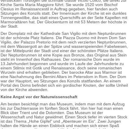
versteckten Torbogen die schmale Gasse Vicolo Colico, die direkt zur
Kirche Santa Maria Maggiore führt. Sie wurde 1520 vom Bischof
Clesius im Renaissancestil in Auftrag gegeben, hier fanden auch
Sitzungen des Konzils statt. Der Innenraum der Kirche ist ein dunkles
Tonnengewölbe, das statt eines Querschiffs an der Seite Kapellen mit
Marmoraltären hat. Der Glockenturm ist mit 53 Metern der höchste in
der Stadt.
Der Domplatz mit der Kathedrale San Vigilio mit dem Neptunbrunnen
ist der schönste Platz Italiens. Die Piazza Duomo mit ihrem Dom San
Vigilio, der Palazzo Pretorio mit dem reich verzierten Neptunbrunnen,
mit dem Wassergott an der Spitze und wasserspeienden Fabelwesen,
ist der Mittelpunkt der Stadt und einer der schönsten Plätze Italiens.
Der Neptunbrunnen ist eine Kopie aus Bronze, das Original aus Stein
steht im Innenhof des Rathauses. Der romanische Dom wurde im
13.Jahrhundert begonnen und wurde im Laufe der Jahrhunderte zu
einem Stilmix mit Gotik und Renaissance, doch seine romanischen
Wurzeln sind erhalten geblieben. Der barocke Altar aus Marmor ist
eine Nachahmung des Bernini Altars im Petersdom in Rom. Der Dom
war der Hauptort, wo Sitzungen des Konzils stattfanden. An einem
Portal des Doms befindet sich ein gordischer Knoten, der sollte Unheil
von der Kirche abwenden.
Keine Angst vor der Naturwissenschaft
Am besten besichtigt man das Museum, indem man mit dem Aufzug
bis zur Dachterrasse im fünften Stock fährt. Von hier hat man einen
Blick über Trient und die Dolomiten. Das Museum ist der
Wissenschaft und Natur gewidmet. Einen Stock tiefer im vierten Stock
ist das Thema „Hohe Gipfel" und „Abenteuer im Eis“. Zwei Jungen
halten die Hände an einen Eisblock und machen sich einen Spaß