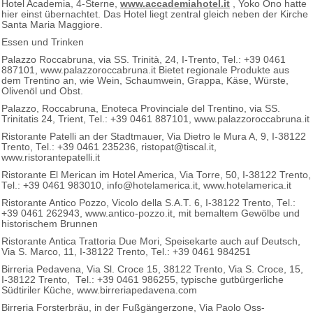
Hotel Academia, 4-Sterne,
www.accademiahotel.it
, Yoko Ono hatte
hier einst übernachtet. Das Hotel liegt zentral gleich neben der Kirche
Santa Maria Maggiore.
Essen und Trinken
Palazzo Roccabruna, via SS. Trinità, 24, I-Trento, Tel.: +39 0461
887101, www.palazzoroccabruna.it Bietet regionale Produkte aus
dem Trentino an, wie Wein, Schaumwein, Grappa, Käse, Würste,
Olivenöl und Obst.
Palazzo, Roccabruna, Enoteca Provinciale del Trentino, via SS.
Trinitatis 24, Trient, Tel.: +39 0461 887101, www.palazzoroccabruna.it
Ristorante Patelli an der Stadtmauer, Via Dietro le Mura A, 9, I-38122
Trento, Tel.: +39 0461 235236, ristopat@tiscal.it,
www.ristorantepatelli.it
Ristorante El Merican im Hotel America, Via Torre, 50, I-38122 Trento,
Tel.: +39 0461 983010, info@hotelamerica.it, www.hotelamerica.it
Ristorante Antico Pozzo, Vicolo della S.A.T. 6, I-38122 Trento, Tel.:
+39 0461 262943, www.antico-pozzo.it, mit bemaltem Gewölbe und
historischem Brunnen
Ristorante Antica Trattoria Due Mori, Speisekarte auch auf Deutsch,
Via S. Marco, 11, I-38122 Trento, Tel.: +39 0461 984251
Birreria Pedavena, Via Sl. Croce 15, 38122 Trento, Via S. Croce, 15,
I-38122 Trento, Tel.: +39 0461 986255, typische gutbürgerliche
Südtiriler Küche, www.birreriapedavena.com
Birreria Forsterbräu, in der Fußgängerzone, Via Paolo Oss-