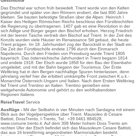
Geschichte
Das Etschtal war schon früh besiedelt. Trient wurde von den Kelten
gegründet und später von den Römern erobert, die fast 800 Jahre
blieben. Sie bauten befestigte Straßen über die Alpen. Heinrich I.
Kaiser des Heiligen Römischen Reichs beschloss den Fürstbischöfen
die Regierung zu übertragenen. 1407 gab es eine Revolution in der
sich Adlige und Bürger gegen den Bischof erhoben. Herzog Friedrich
mit der leeren Tasche vertrieb den Bischof auf Trient. In der Zeit des
Konzils wurden viele Häuser im Renaissance Stil gebaut, die heute
Trient prägen. Im 18. Jahrhundert zog der Barockstil in der Stadt ein.
Die Zeit der Fürstbischöfe endete 1796 durch den Einmarsch
Napoleons. Durch den Frieden von Pressburg wurde Trient 1805
bayerisch. Das österreichische Jahrhundert in Trient begann 1814
und endete 1918. Der Etsch wurde 1858 für den Bau der Eisenbahn
umgeleitet, und mit der Bahn begann der Tourismus. Der Erste
Weltkrieg hat in den Bergen nachhaltige Spuren hinterlassen, denn
jahrelang verlief hier die erbittert umkämpfte Front zwischen K.u.k.-
Monarchie Österreich-Ungarn und Italien. Nach dem Ersten Weltkrieg
fiel Trient und Trentino an Italien. Trentino genießen eine
weitgehende Autonomie und gehört zu den wohlhabendsten
Regionen Italiens.
ReiseTravel
Service
Ausflüge -
Mit der Seilbahn in vier Minuten nach Sardagna mit einem
Blick aus der Vogelperspektive über Trient. Mausoleo di Cesare
Battisti, DossTrento, I-Trento, Tel.: +39 0461 884528,
www.comune.trento.it. Auf dem 308 Meter hohem Doss Trento am
rechten Ufer der Etsch befindet sich das Mausoleum Cesare Battisti,
das aus 16 kreisförmig angeordneten Marmorsäulen besteht.