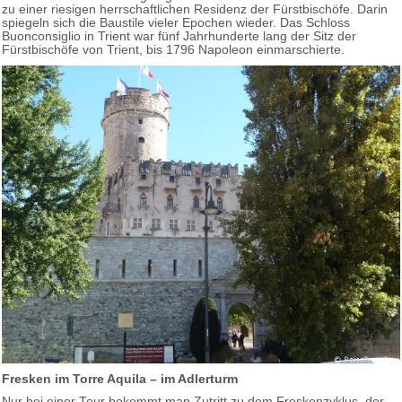
zu einer riesigen herrschaftlichen Residenz der Fürstbischöfe. Darin
spiegeln sich die Baustile vieler Epochen wieder. Das Schloss
Buonconsiglio in Trient war fünf Jahrhunderte lang der Sitz der
Fürstbischöfe von Trient, bis 1796 Napoleon einmarschierte.
Fresken im Torre Aquila – im Adlerturm
Nur bei einer Tour bekommt man Zutritt zu dem Freskenzyklus, der