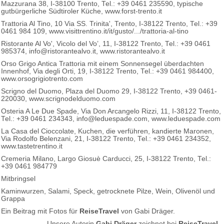
Mazzurana 38, I-38100 Trento, Tel.: +39 0461 235590, typische
gutbürgerliche Südtiroler Küche, www.forst-trento.it
Trattoria Al Tino, 10 Via SS. Trinita', Trento, I-38122 Trento, Tel.: +39
0461 984 109, www.visittrentino.it/it/gusto/.../trattoria-al-tino
Ristorante Al Vo', Vicolo del Vo’, 11, I-38122 Trento, Tel.: +39 0461
985374, info@ristorantealvo.it, www.ristorantealvo.it
Orso Grigo Antica Trattoria mit einem Sonnensegel überdachten
Innenhof, Via degli Orti, 19, I-38122 Trento, Tel.: +39 0461 984400,
www.orsogrigiotrento.com
Scrigno del Duomo, Plaza del Duomo 29, I-38122 Trento, +39 0461-
220030, www.scrignodelduomo.com
Osteria A Le Due Spade, Via Don Arcangelo Rizzi, 11, I-38122 Trento,
Tel.: +39 0461 234343, info@leduespade.com, www.leduespade.com
La Casa del Cioccolate, Kuchen, die verführen, kandierte Maronen,
Via Rodolfo Belenzani, 21, I-38122 Trento, Tel.: +39 0461 234352,
www.tastetrentino.it
Cremeria Milano, Largo Giosuè Carducci, 25, I-38122 Trento, Tel.:
+39 0461 984779
Mitbringsel
Kaminwurzen, Salami, Speck, getrocknete Pilze, Wein, Olivenöl und
Grappa
Ein Beitrag mit Fotos für
ReiseTravel
von Gabi Dräger.
Unsere Autorin
Gabi Dräger
zeichnet bei
ReiseTravel