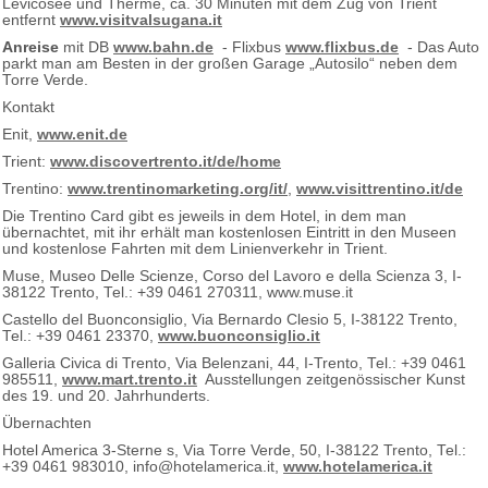
Levicosee und Therme, ca. 30 Minuten mit dem Zug von Trient
entfernt
www.visitvalsugana.it
Anreise
mit DB
www.bahn.de
- Flixbus
www.flixbus.de
- Das Auto
parkt man am Besten in der großen Garage „Autosilo“ neben dem
Torre Verde.
Kontakt
Enit,
www.enit.de
Trient:
www.discovertrento.it/de/home
Trentino:
www.trentinomarketing.org/it/
,
www.visittrentino.it/de
Die Trentino Card gibt es jeweils in dem Hotel, in dem man
übernachtet, mit ihr erhält man kostenlosen Eintritt in den Museen
und kostenlose Fahrten mit dem Linienverkehr in Trient.
Muse, Museo Delle Scienze, Corso del Lavoro e della Scienza 3, I-
38122 Trento, Tel.: +39 0461 270311, www.muse.it
Castello del Buonconsiglio, Via Bernardo Clesio 5, I-38122 Trento,
Tel.: +39 0461 23370,
www.buonconsiglio.it
Galleria Civica di Trento, Via Belenzani, 44, I-Trento, Tel.: +39 0461
985511,
www.mart.trento.it
Ausstellungen zeitgenössischer Kunst
des 19. und 20. Jahrhunderts.
Übernachten
Hotel America 3-Sterne s, Via Torre Verde, 50, I-38122 Trento, Tel.:
+39 0461 983010, info@hotelamerica.it,
www.hotelamerica.it