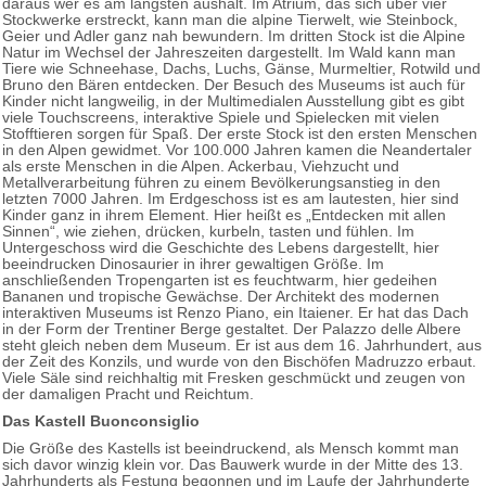
daraus wer es am längsten aushält. Im Atrium, das sich über vier
Stockwerke erstreckt, kann man die alpine Tierwelt, wie Steinbock,
Geier und Adler ganz nah bewundern. Im dritten Stock ist die Alpine
Natur im Wechsel der Jahreszeiten dargestellt. Im Wald kann man
Tiere wie Schneehase, Dachs, Luchs, Gänse, Murmeltier, Rotwild und
Bruno den Bären entdecken. Der Besuch des Museums ist auch für
Kinder nicht langweilig, in der Multimedialen Ausstellung gibt es gibt
viele Touchscreens, interaktive Spiele und Spielecken mit vielen
Stofftieren sorgen für Spaß. Der erste Stock ist den ersten Menschen
in den Alpen gewidmet. Vor 100.000 Jahren kamen die Neandertaler
als erste Menschen in die Alpen. Ackerbau, Viehzucht und
Metallverarbeitung führen zu einem Bevölkerungsanstieg in den
letzten 7000 Jahren. Im Erdgeschoss ist es am lautesten, hier sind
Kinder ganz in ihrem Element. Hier heißt es „Entdecken mit allen
Sinnen“, wie ziehen, drücken, kurbeln, tasten und fühlen. Im
Untergeschoss wird die Geschichte des Lebens dargestellt, hier
beeindrucken Dinosaurier in ihrer gewaltigen Größe. Im
anschließenden Tropengarten ist es feuchtwarm, hier gedeihen
Bananen und tropische Gewächse. Der Architekt des modernen
interaktiven Museums ist Renzo Piano, ein Itaiener. Er hat das Dach
in der Form der Trentiner Berge gestaltet. Der Palazzo delle Albere
steht gleich neben dem Museum. Er ist aus dem 16. Jahrhundert, aus
der Zeit des Konzils, und wurde von den Bischöfen Madruzzo erbaut.
Viele Säle sind reichhaltig mit Fresken geschmückt und zeugen von
der damaligen Pracht und Reichtum.
Das Kastell Buonconsiglio
Die Größe des Kastells ist beeindruckend, als Mensch kommt man
sich davor winzig klein vor. Das Bauwerk wurde in der Mitte des 13.
Jahrhunderts als Festung begonnen und im Laufe der Jahrhunderte