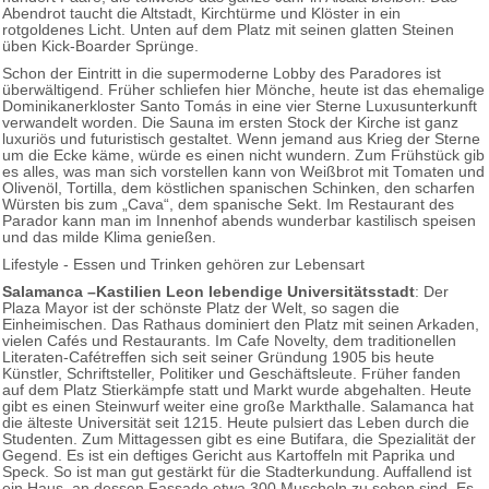
Abendrot taucht die Altstadt, Kirchtürme und Klöster in ein
rotgoldenes Licht. Unten auf dem Platz mit seinen glatten Steinen
üben Kick-Boarder Sprünge.
Schon der Eintritt in die supermoderne Lobby des Paradores ist
überwältigend. Früher schliefen hier Mönche, heute ist das ehemalige
Dominikanerkloster Santo Tomás in eine vier Sterne Luxusunterkunft
verwandelt worden. Die Sauna im ersten Stock der Kirche ist ganz
luxuriös und futuristisch gestaltet. Wenn jemand aus Krieg der Sterne
um die Ecke käme, würde es einen nicht wundern. Zum Frühstück gib
es alles, was man sich vorstellen kann von Weißbrot mit Tomaten und
Olivenöl, Tortilla, dem köstlichen spanischen Schinken, den scharfen
Würsten bis zum „Cava“, dem spanische Sekt. Im Restaurant des
Parador kann man im Innenhof abends wunderbar kastilisch speisen
und das milde Klima genießen.
Lifestyle - Essen und Trinken gehören zur Lebensart
Salamanca –Kastilien Leon lebendige Universitätsstadt
: Der
Plaza Mayor ist der schönste Platz der Welt, so sagen die
Einheimischen. Das Rathaus dominiert den Platz mit seinen Arkaden,
vielen Cafés und Restaurants. Im Cafe Novelty, dem traditionellen
Literaten-Cafétreffen sich seit seiner Gründung 1905 bis heute
Künstler, Schriftsteller, Politiker und Geschäftsleute. Früher fanden
auf dem Platz Stierkämpfe statt und Markt wurde abgehalten. Heute
gibt es einen Steinwurf weiter eine große Markthalle. Salamanca hat
die älteste Universität seit 1215. Heute pulsiert das Leben durch die
Studenten. Zum Mittagessen gibt es eine Butifara, die Spezialität der
Gegend. Es ist ein deftiges Gericht aus Kartoffeln mit Paprika und
Speck. So ist man gut gestärkt für die Stadterkundung. Auffallend ist
ein Haus, an dessen Fassade etwa 300 Muscheln zu sehen sind. Es