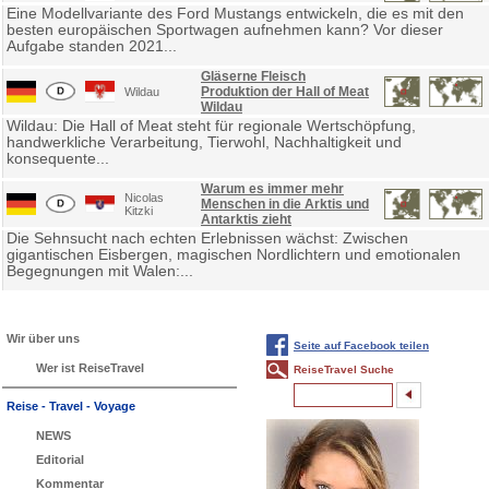
Eine Modellvariante des Ford Mustangs entwickeln, die es mit den
besten europäischen Sportwagen aufnehmen kann? Vor dieser
Aufgabe standen 2021...
Gläserne Fleisch
Produktion der Hall of Meat
Wildau
Wildau
Wildau: Die Hall of Meat steht für regionale Wertschöpfung,
handwerkliche Verarbeitung, Tierwohl, Nachhaltigkeit und
konsequente...
Warum es immer mehr
Nicolas
Menschen in die Arktis und
Kitzki
Antarktis zieht
Die Sehnsucht nach echten Erlebnissen wächst: Zwischen
gigantischen Eisbergen, magischen Nordlichtern und emotionalen
Begegnungen mit Walen:...
Wir über uns
Seite auf Facebook teilen
Wer ist ReiseTravel
ReiseTravel Suche
Reise - Travel - Voyage
NEWS
Editorial
Kommentar