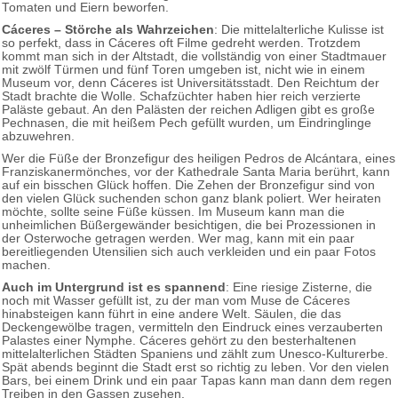
Tomaten und Eiern beworfen.
Cáceres – Störche als Wahrzeichen
: Die mittelalterliche Kulisse ist
so perfekt, dass in Cáceres oft Filme gedreht werden. Trotzdem
kommt man sich in der Altstadt, die vollständig von einer Stadtmauer
mit zwölf Türmen und fünf Toren umgeben ist, nicht wie in einem
Museum vor, denn Cáceres ist Universitätsstadt. Den Reichtum der
Stadt brachte die Wolle. Schafzüchter haben hier reich verzierte
Paläste gebaut. An den Palästen der reichen Adligen gibt es große
Pechnasen, die mit heißem Pech gefüllt wurden, um Eindringlinge
abzuwehren.
Wer die Füße der Bronzefigur des heiligen Pedros de Alcántara, eines
Franziskanermönches, vor der Kathedrale Santa Maria berührt, kann
auf ein bisschen Glück hoffen. Die Zehen der Bronzefigur sind von
den vielen Glück suchenden schon ganz blank poliert. Wer heiraten
möchte, sollte seine Füße küssen. Im Museum kann man die
unheimlichen Büßergewänder besichtigen, die bei Prozessionen in
der Osterwoche getragen werden. Wer mag, kann mit ein paar
bereitliegenden Utensilien sich auch verkleiden und ein paar Fotos
machen.
Auch im Untergrund ist es spannend
: Eine riesige Zisterne, die
noch mit Wasser gefüllt ist, zu der man vom Muse de Cáceres
hinabsteigen kann führt in eine andere Welt. Säulen, die das
Deckengewölbe tragen, vermitteln den Eindruck eines verzauberten
Palastes einer Nymphe. Cáceres gehört zu den besterhaltenen
mittelalterlichen Städten Spaniens und zählt zum Unesco-Kulturerbe.
Spät abends beginnt die Stadt erst so richtig zu leben. Vor den vielen
Bars, bei einem Drink und ein paar Tapas kann man dann dem regen
Treiben in den Gassen zusehen.