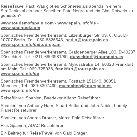
ReiseTrave
l Fact: Was gibt es Schöneres als abends in einem
Straßenlokal ein paar Scheiben Pata Negra und ein Glas Rotwein zu
genießen?
www.tourismofspain.com
-
www.spain.info/de
-
www.spainted.com
Spanisches Fremdenverkehrsamt, Litzenburger Str. 99, 6. OG, D-
10707 Berlin, Tel.: 030-8826543,
berlin@tourspain.es
-
www.spain.info/de/tourspain
Spanisches Fremdenverkehrsamt, Grafgenberger Allee 100, D-40237
Düsseldorf, Tel.: 0211-6803981/80,
dusseldorf@tourspain.es
Spanisches Fremdenverkehrsamt, Myliusstraße 14, 60323 Frankfurt
am Main, Tel.: 069-725038,
frankfurt@tourspain.es
-
www.spain.info/de
Spanisches Fremdenverkehrsamt, Postfach 151940, 80051
München, Tel.: 089-5307460,
muenchen@tourspain.es
-
www.spain.info/de
Reiseführer: Spanien, Baedeker Allianz Reiseführer
Spanien, von Anthony Ham, Stuart Butler und John Noble, Lonely
Planet Reiseführer
Spanien, von Andras Drouve, Marco Polo Reiseführer
Plus Spanien, ADAC Reiseführer
Ein Beitrag für
ReiseTravel
von Gabi Dräger.