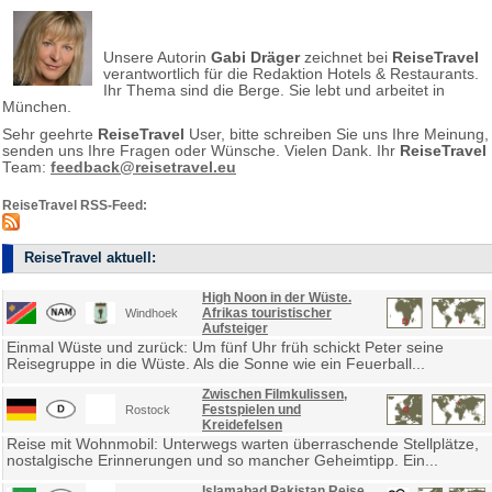
Unsere Autorin
Gabi Dräger
zeichnet bei
ReiseTravel
verantwortlich für die Redaktion Hotels & Restaurants.
Ihr Thema sind die Berge. Sie lebt und arbeitet in
München.
Sehr geehrte
ReiseTravel
User, bitte schreiben Sie uns Ihre Meinung,
senden uns Ihre Fragen oder Wünsche. Vielen Dank. Ihr
ReiseTravel
Team:
feedback@reisetravel.eu
ReiseTravel RSS-Feed:
ReiseTravel aktuell:
High Noon in der Wüste.
Afrikas touristischer
Windhoek
Aufsteiger
Einmal Wüste und zurück: Um fünf Uhr früh schickt Peter seine
Reisegruppe in die Wüste. Als die Sonne wie ein Feuerball...
Zwischen Filmkulissen,
Festspielen und
Rostock
Kreidefelsen
Reise mit Wohnmobil: Unterwegs warten überraschende Stellplätze,
nostalgische Erinnerungen und so mancher Geheimtipp. Ein...
Islamabad Pakistan Reise