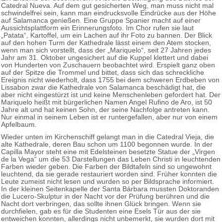
Catedral Nueva. Auf dem gut gesicherten Weg, man muss nicht mal
schwindelfrei sein, kann man eindrucksvolle Eindrücke aus der Höhe
auf Salamanca genießen. Eine Gruppe Spanier macht auf einer
Aussichtsplattform ein Erinnerungsfoto. Im Chor rufen sie laut
„Patata“, Kartoffel, um ein Lachen auf ihr Foto zu bannen. Der Blick
auf den hohen Turm der Kathedrale lässt einem den Atem stocken,
wenn man sich vorstellt, dass der „Mariquelo“, seit 27 Jahren jedes
Jahr am 31. Oktober ungesichert auf die Kuppel klettert und dabei
von Hunderten von Zuschauern beobachtet wird. Erspielt ganz oben
auf der Spitze die Trommel und bittet, dass sich das schreckliche
Ereignis nicht wiederholt, dass 1755 bei dem schweren Erdbeben von
Lissabon zwar die Kathedrale von Salamanca beschädigt hat, die
aber nicht eingestürzt ist und keine Menschenleben gefordert hat. Der
Mariquelo heißt mit bürgerlichen Namen Angel Rufino de Aro, ist 50
Jahre alt und hat keinen Sohn, der seine Nachfolge antreten kann.
Nur einmal in seinem Leben ist er runtergefallen, aber nur von einem
Apfelbaum.
Wieder unten im Kirchenschiff gelangt man in die Catedral Vieja, die
alte Kathedrale, deren Bau schon um 1100 begonnen wurde. In der
Capilla Mayor steht eine mit Edelsteinen besetzte Statue der „Virgen
de la Vega“ um die 53 Darstellungen das Leben Christi in leuchtenden
Farben wieder geben. Die Farben der Bildtafeln sind so ungewohnt
leuchtend, da sie gerade restauriert worden sind. Früher konnten die
Leute zumeist nicht lesen und wurden so per Bildsprache informiert.
In der kleinen Seitenkapelle der Santa Bárbara mussten Doktoranden
die Lucero-Skulptur in der Nacht vor der Prüfung berühren und die
Nacht dort verbringen, das sollte ihnen Glück bringen. Wenn sie
durchfielen, gab es für die Studenten eine Esels Tür aus der sie
entweichen konnten, allerdings nicht unbemerkt, sie wurden dort mit