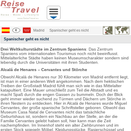
Madrid
Spanischer geht es nicht
Spanischer geht es nicht
Drei Weltkulturstädte im Zentrum Spaniens
: Das Zentrum
Spaniens vom internationalen Tourismus noch nicht beeinflusst.
Mittelalterliche Städte haben keinen Museumscharakter sondern sind
lebendig durch die Universitäten mit ihren Studenten.
Alcalá de Henares – Cervantes und Störche
Obwohl Alcalá de Henares nur 30 Kilometer von Madrid entfernt liegt,
ist man in einer anderen Welt angekommen. Nach dem hektischen
Treiben der Großstadt Madrid fühlt man sich wie in das Mittelalter
katapultiert. Eine Mauer umschließt zum Teil die Altstadt und es
macht Spaß durch die engen Gassen zu bummeln. Doch der Blick
geht immer wieder suchend zu Türmen und Dächern um Störche in
ihren Nestern zu entdecken. Hier in Alcalá de Henares wurde Miguel
Cervantes, der große spanische Schriftsteller geboren. Obwohl das
Museum Casa Natal de Cervantes nicht das tatsächliche
Geburtshaus ist, sondern ein Nachbau an der Stelle, an der die
Familie Cervantes gelebt haben soll, hier kann man die Zeit
nachempfinden. Im Innenhof steht ein alter Ziehbrunnen und im
ersten Stock spiegeln Möbel, Kleidungsstücke, Rasierschüssel und