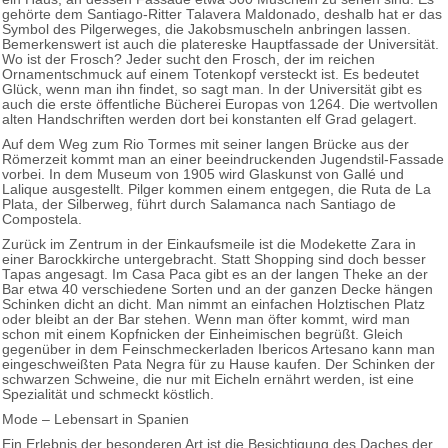
gehörte dem Santiago-Ritter Talavera Maldonado, deshalb hat er das
Symbol des Pilgerweges, die Jakobsmuscheln anbringen lassen.
Bemerkenswert ist auch die platereske Hauptfassade der Universität.
Wo ist der Frosch? Jeder sucht den Frosch, der im reichen
Ornamentschmuck auf einem Totenkopf versteckt ist. Es bedeutet
Glück, wenn man ihn findet, so sagt man. In der Universität gibt es
auch die erste öffentliche Bücherei Europas von 1264. Die wertvollen
alten Handschriften werden dort bei konstanten elf Grad gelagert.
Auf dem Weg zum Rio Tormes mit seiner langen Brücke aus der
Römerzeit kommt man an einer beeindruckenden Jugendstil-Fassade
vorbei. In dem Museum von 1905 wird Glaskunst von Gallé und
Lalique ausgestellt. Pilger kommen einem entgegen, die Ruta de La
Plata, der Silberweg, führt durch Salamanca nach Santiago de
Compostela.
Zurück im Zentrum in der Einkaufsmeile ist die Modekette Zara in
einer Barockkirche untergebracht. Statt S
hopping sind doch besser
Tapas angesagt. Im Casa Paca gibt es an der langen Theke an der
Bar etwa 40 verschiedene Sorten und an der ganzen Decke hängen
Schinken dicht an dicht. Man nimmt an einfachen Holztischen Platz
oder bleibt an der Bar stehen. Wenn man öfter kommt, wird man
schon mit einem Kopfnicken der Einheimischen begrüßt. Gleich
gegenüber in dem Feinschmeckerladen Ibericos Artesano kann man
eingeschweißten Pata Negra für zu Hause kaufen. Der Schinken der
schwarzen Schweine, die nur mit Eicheln ernährt werden, ist eine
Spezialität und schmeckt köstlich.
Mode – Lebensart in Spanien
Ein Erlebnis der besonderen Art ist die Besichtigung des Daches der