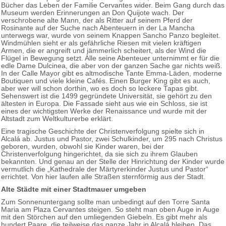
Bücher das Leben der Familie Cervantes wider. Beim Gang durch das
Museum werden Erinnerungen an Don Quijote wach. Der
verschrobene alte Mann, der als Ritter auf seinem Pferd der
Rosinante auf der Suche nach Abenteuern in der La Mancha
unterwegs war, wurde von seinem Knappen Sancho Panzo begleitet.
Windmühlen sieht er als gefährliche Riesen mit vielen kräftigen
Armen, die er angreift und jämmerlich scheitert, als der Wind die
Flügel in Bewegung setzt. Alle seine Abenteuer unternimmt er für die
edle Dame Dulcinea, die aber von der ganzen Sache gar nichts weiß.
In der Calle Mayor gibt es altmodische Tante Emma-Läden, moderne
Boutiquen und viele kleine Cafés. Einen Burger King gibt es auch,
aber wer will schon dorthin, wo es doch so leckere Tapas gibt.
Sehenswert ist die 1499 gegründete Universität, sie gehört zu den
ältesten in Europa. Die Fassade sieht aus wie ein Schloss, sie ist
eines der wichtigsten Werke der Renaissance und wurde mit der
Altstadt zum Weltkulturerbe erklärt.
Eine tragische Geschichte der Christenverfolgung spielte sich in
Alcalá ab. Justus und Pastor, zwei Schulkinder, um 295 nach Christus
geboren, wurden, obwohl sie Kinder waren, bei der
Christenverfolgung hingerichtet, da sie sich zu ihrem Glauben
bekannten. Und genau an der Stelle der Hinrichtung der Kinder wurde
vermutlich die „Kathedrale der Märtyrerkinder Justus und Pastor“
errichtet. Von hier laufen alle Straßen sternförmig aus der Stadt.
Alte Städte mit einer Stadtmauer umgeben
Zum Sonnenuntergang sollte man unbedingt auf den Torre Santa
Maria am Plaza Cervantes steigen. So steht man oben Auge in Auge
mit den Störchen auf den umliegenden Giebeln. Es gibt mehr als
hundert Paare, die teilweise das ganze Jahr in Alcalá bleiben. Das