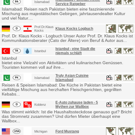
Islamabad
Service Ratgeber
Islamabad: Reisen nach Pakistan bieten eine faszinierende
Mischung aus majestätischen Gebirgen, jahrtausendealter Kultur
und viel Natur....
Prof.Dr.Klaus
Klaus Kocks Logbuch
Kocks
Prof. Dr. Klaus Kocks - Logbuch Unser Autor Prof. Dr. Klaus Kocks ist
Kommunikationsberater (Cato der Ältere) von Beruf & Autor aus...
Istanbul - eine Stadt die
Istanbul
niemals schläft
Istanbul
bietet eine Vielzahl von Aktivitäten und kulinarischen Genüssen.
Touristen kommen voll auf ihre...
Truly Asian Cuisine
Islamabad
Islamabad
Reisen & Speisen Islamabad: Die Küche in Pakistan bietet eine
vielfältige Mischung aus herzhaften Fleischgerichten, gegrillten
Kebabs...
E-Auto zuhause laden - 5
Koblenz
Mythen zur Wallbox
Was stimmt wirklich: Ist die Haushaltssteckdose genauso gut? Bricht
das Stromnetz zusammen? Und dürfen Mieter überhaupt eine
Wallbox...
Ford Mustang
Michigan