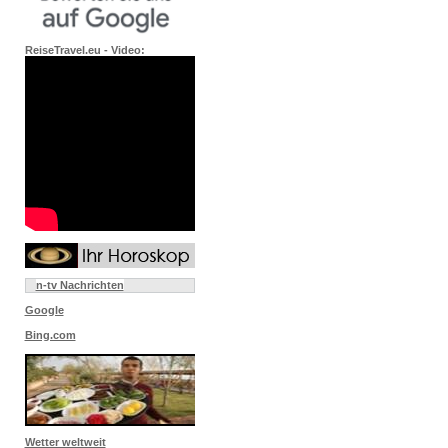
ReiseTravel.eu - Video:
n-tv Nachrichten
Google
Bing.com
Wetter weltweit