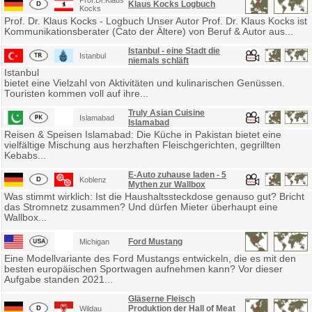
Prof.Dr.Klaus
Klaus Kocks Logbuch
Kocks
Prof. Dr. Klaus Kocks - Logbuch Unser Autor Prof. Dr. Klaus Kocks ist
Kommunikationsberater (Cato der Ältere) von Beruf & Autor aus...
Istanbul - eine Stadt die
Istanbul
niemals schläft
Istanbul
bietet eine Vielzahl von Aktivitäten und kulinarischen Genüssen.
Touristen kommen voll auf ihre...
Truly Asian Cuisine
Islamabad
Islamabad
Reisen & Speisen Islamabad: Die Küche in Pakistan bietet eine
vielfältige Mischung aus herzhaften Fleischgerichten, gegrillten
Kebabs...
E-Auto zuhause laden - 5
Koblenz
Mythen zur Wallbox
Was stimmt wirklich: Ist die Haushaltssteckdose genauso gut? Bricht
das Stromnetz zusammen? Und dürfen Mieter überhaupt eine
Wallbox...
Ford Mustang
Michigan
Eine Modellvariante des Ford Mustangs entwickeln, die es mit den
besten europäischen Sportwagen aufnehmen kann? Vor dieser
Aufgabe standen 2021...
Gläserne Fleisch
Produktion der Hall of Meat
Wildau