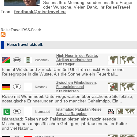
Sie uns Ihre Meinung, senden uns Ihre Fragen
oder Wünsche. Vielen Dank. Ihr
ReiseTravel
Team:
feedback@reisetravel.eu
ReiseTravel RSS-Feed:
ReiseTravel aktuell:
High Noon in der Wüste.
Afrikas touristischer
Windhoek
Aufsteiger
Einmal Wüste und zurück: Um fünf Uhr früh schickt Peter seine
Reisegruppe in die Wüste. Als die Sonne wie ein Feuerball...
Zwischen Filmkulissen,
Festspielen und
Rostock
Kreidefelsen
Reise mit Wohnmobil: Unterwegs warten überraschende Stellplätze,
nostalgische Erinnerungen und so mancher Geheimtipp. Ein...
Islamabad Pakistan Reise
Islamabad
Service Ratgeber
Islamabad: Reisen nach Pakistan bieten eine faszinierende
Mischung aus majestätischen Gebirgen, jahrtausendealter Kultur
und viel Natur....