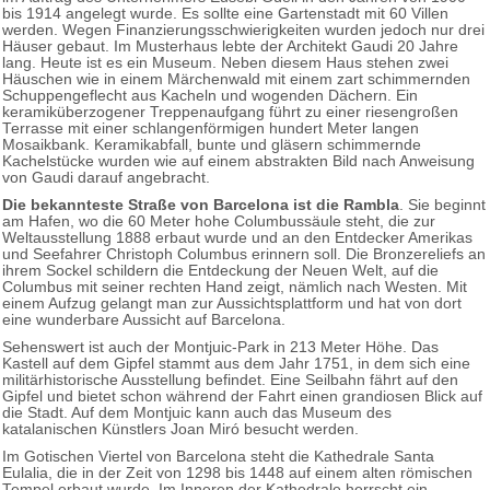
bis 1914 angelegt wurde. Es sollte eine Gartenstadt mit 60 Villen
werden. Wegen Finanzierungsschwierigkeiten wurden jedoch nur drei
Häuser gebaut. Im Musterhaus lebte der Architekt Gaudi 20 Jahre
lang. Heute ist es ein Museum. Neben diesem Haus stehen zwei
Häuschen wie in einem Märchenwald mit einem zart schimmernden
Schuppengeflecht aus Kacheln und wogenden Dächern. Ein
keramiküberzogener Treppenaufgang führt zu einer riesengroßen
Terrasse mit einer schlangenförmigen hundert Meter langen
Mosaikbank. Keramikabfall, bunte und gläsern schimmernde
Kachelstücke wurden wie auf einem abstrakten Bild nach Anweisung
von Gaudi darauf angebracht.
Die bekannteste Straße von Barcelona ist die Rambla
. Sie beginnt
am Hafen, wo die 60 Meter hohe Columbussäule steht, die zur
Weltausstellung 1888 erbaut wurde und an den Entdecker Amerikas
und Seefahrer Christoph Columbus erinnern soll. Die Bronzereliefs an
ihrem Sockel schildern die Entdeckung der Neuen Welt, auf die
Columbus mit seiner rechten Hand zeigt, nämlich nach Westen. Mit
einem Aufzug gelangt man zur Aussichtsplattform und hat von dort
eine wunderbare Aussicht auf Barcelona.
Sehenswert ist auch der Montjuic-Park in 213 Meter Höhe. Das
Kastell auf dem Gipfel stammt aus dem Jahr 1751, in dem sich eine
militärhistorische Ausstellung befindet. Eine Seilbahn fährt auf den
Gipfel und bietet schon während der Fahrt einen grandiosen Blick auf
die Stadt. Auf dem Montjuic kann auch das Museum des
katalanischen Künstlers Joan Miró besucht werden.
Im Gotischen Viertel von Barcelona steht die Kathedrale Santa
Eulalia, die in der Zeit von 1298 bis 1448 auf einem alten römischen
Tempel erbaut wurde. Im Inneren der Kathedrale herrscht ein