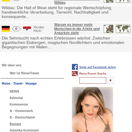
Wildau
Wildau: Die Hall of Meat steht für regionale Wertschöpfung,
handwerkliche Verarbeitung, Tierwohl, Nachhaltigkeit und
konsequente...
Warum es immer mehr
Nicolas
Menschen in die Arktis und
Kitzki
Antarktis zieht
Die Sehnsucht nach echten Erlebnissen wächst: Zwischen
gigantischen Eisbergen, magischen Nordlichtern und emotionalen
Begegnungen mit Walen:...
Wir über uns
Seite auf Facebook teilen
Wer ist ReiseTravel
ReiseTravel Suche
Reise - Travel - Voyage
NEWS
Editorial
Kommentar
A - Oesterreich
D - Deutschland
Europa
Amerika Kontinent