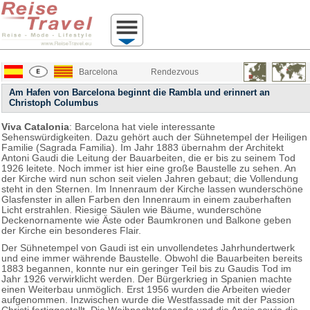
Barcelona
Rendezvous
Am Hafen von Barcelona beginnt die Rambla und erinnert an
Christoph Columbus
Viva Catalonia
: Barcelona hat viele interessante
Sehenswürdigkeiten. Dazu gehört auch der Sühnetempel der Heiligen
Familie (Sagrada Familia). Im Jahr 1883 übernahm der Architekt
Antoni Gaudi die Leitung der Bauarbeiten, die er bis zu seinem Tod
1926 leitete. Noch immer ist hier eine große Baustelle zu sehen. An
der Kirche wird nun schon seit vielen Jahren gebaut; die Vollendung
steht in den Sternen. Im Innenraum der Kirche lassen wunderschöne
Glasfenster in allen Farben den Innenraum in einem zauberhaften
Licht erstrahlen. Riesige Säulen wie Bäume, wunderschöne
Deckenornamente wie Äste oder Baumkronen und Balkone geben
der Kirche ein besonderes Flair.
Der Sühnetempel von Gaudi ist ein unvollendetes Jahrhundertwerk
und eine immer währende Baustelle. Obwohl die Bauarbeiten bereits
1883 begannen, konnte nur ein geringer Teil bis zu Gaudis Tod im
Jahr 1926 verwirklicht werden. Der Bürgerkrieg in Spanien machte
einen Weiterbau unmöglich. Erst 1956 wurden die Arbeiten wieder
aufgenommen. Inzwischen wurde die Westfassade mit der Passion