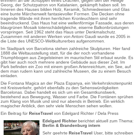
erinnern an die Schuppen eines Drachen, gegen den der Heilige
Georg, der Schutzpatron von Katalanien, gekämpft haben soll. Im
Inneren des Hauses bilden Holz, Keramik, Schmiedeeisen und Glas
eine bunte Märchenwelt fantasievoller Formen. Die Decken ohne
tragende Wände mit ihren herrlichen Kronleuchtern sind sehr
beeindruckend. Das Haus hat eine wellenförmige Fassade, aus deren
blaugrünen Mosaik totenschädelgleiche, eiserne Balkonbrüstungen
vorspringen. Seit 1962 steht das Haus unter Denkmalschutz.
Zusammen mit anderen Werken von Antoni Gaudi wurde es 2005 in
die Liste des UNESCO-Weltkulturerbes aufgenommen.
Im Stadtpark von Barcelona stehen zahlreiche Skulpturen. Hier fand
1888 die Weltausstellung statt, für die der noch vorhandene
Triumphbogen aus Ziegelsteinen im maurischen Stil erbaut wurde. Es
gibt hier auch noch mehrere andere Gebäude aus dieser Zeit. Im
Park befinden ein Zoo mit einem großen Artenreichtum, ein See, auf
dem man rudern kann und zahlreiche Museen, die zu einem Besuch
einladen.
Die Fontana Magica an der Plaza Espanya, ein Verkehrsknotenpunkt
mit Kreisverkehr, gehört ebenfalls zu den Sehenswürdigkeiten
Barcelonas. Dabei handelt es sich um ein Gesamtkunstwerk,
bestehend aus Bewegung, Wasser und Farbe. Die Fontänen sprühen
zum Klang von Musik und sind nur abends in Betrieb. Ein wirklich
magischer Anblick, den sehr viele Menschen sehen wollen.
Ein Beitrag für
ReiseTravel
von Edelgard Richter / Dela Press
Edelgard Richter
berichtet aktuell zum Thema:
Berlin & Brandenburg intern
Sehr geehrte
ReiseTravel
User, bitte schreiben