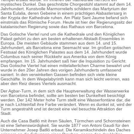
mystisches Dunkel. Das geschnitzte Chorgestühl stammt auf dem 14.
Jahrhundert. Kunstvolle Marmorreliefs schildern das Martyrium der
Santa Eulalia, deren Gebeine in einem prächtigen Alabastersarg in
der Krypta der Kathedrale ruhen. Am Platz Sant Jaume befand sich
einstmals das Römische Forum. Heute ist hier der Regierungssitz der
katalanischen Regierung sowie das Rathaus von Barcelona.
Das Gotische Viertel rund um die Kathedrale und den Königlichen
Palast gehört zu den am besten erhaltenen Altstadt-Ensembles in
Europa. Die meisten Gebäude stammen aus dem 14. und 15.
Jahrhundert, als Barcelona eine Seemacht war. Im großen gotischen
Festsaal des Königlichen Palastes aus dem 14. Jahrhundert wurde
Columbus nach seiner Rückkehr aus Amerika von dem König
empfangen. Im 15. Jahrhundert saß hier die Inquisition zu Gericht.
Das Gotische Viertel hat einen mittelalterlichen Charme bewahrt und
wurde in den 20er Jahren des vorigen Jahrhunderts umfassend
saniert. In den verwinkelten Gassen befinden sich viele kleine
Geschäfte. In dem Wegelabyrinth kann man sich leicht verirren, was
aber den Reiz dieses Viertels ausmacht.
Der Agbar-Turm, in dem sich die Hauptverwaltung der Wasserwerke
von Barcelona befindet, sollte am besten bei Dunkelheit besichtigt
werden. Der 142 Meter hohe Turm stellt eine Wasserfontäne dar, die
je nach Lichteinfall ihre Farbe verändert. Wenn es dunkel ist, wird der
Turm angestrahlt und ist derzeit eine viel besuchte Attraktion der
Stadt.
Auch die Casa Batlló mit ihren Säulen, Türmchen und Schornsteinen
ist eine Sehenswürdigkeit. Sie wurde 1877 von Antoni Gaudi für den
Unternehmer Josep Batlló erbaut. Die Keramikschindeln des Daches