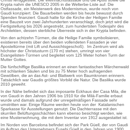
Christi fertiggestellt. Die Weihnachtsfassade und die Apsis sowie die
Krypta nahm die UNESCO 2005 in die Welterbe-Liste auf. Die
Ostfassade, ein Meisterwerk des Modernismus, wurde noch von
Gaudi konzipiert. Die Bauarbeiten werden bis heute bewusst durch
Spenden finanziert. Gaudi hatte für die Kirche der Heiligen Familie
eine Bauzeit von zwei Jahrhunderten veranschlagt, doch jetzt wird die
Fertigstellung bis 2026 angestrebt, zum hundertsten Todesjahr des
Architekten, dessen sterbliche Überreste sich in der Krypta befinden.
Von den achtzehn Türmen, die die Heilige Familie symbolisieren,
existieren bereits über den beiden vollendeten Fassaden je vier
Aposteltürme (mit Lift und Aussichtsgeschoß). Im Zentrum wird als
höchster der Christusturm (170 m) stehen, umringt von vier
Evangelisten-Türmen und begleitet vom 125 Meter hohen Turm der
Mutter Gottes.
Die fünfschiffige Basilika erinnert an einen fantastischen Märchenwald
mit schlanken Säulen und bis zu 75 Meter hoch aufragenden
Gewölben, die an das Ast- und Blattwerk von Baumkronen erinnern.
Tatsächlich war Gaudis größtes Vorbild die Natur. Die Basilika wurde
2010 geweiht.
In der Nähe befindet sich das imposante Eckhaus der Casa Mila, die
von Gaudi in den Jahren 1906 bis 1910 für die Milá-Familie erbaut
wurde und damals aufgrund der unregelmäßigen Fassade sehr
umstritten war. Einige Räume werden heute von der Katalanischen
Sparkasse für Ausstellungen genutzt. Die Dachterrasse mit den
skurrilen Belüftungsschächten kann ebenso besichtigt werden, wie
eine Musterwohnung, die mit dem Inventar von 1912 ausgestattet ist.
Im Norden von Barcelona befindet sich der Park Güell, der von Gaudi
im Auftrag des Unternehmers Eusebi Güell in den Jahren von 1900