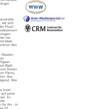
gänger
serstraße
, die sich
der Fluss“.
andesinnern
chzogen.
er ein
nd blieb.
szentrum des
n Staaten
des
Rigaer
und Wald.
d von Dünen
von Pärnu,
inn, das
rägend. Wer
e Insel
 auf seine
sel. Zu
die
für ihn - in
wa 20