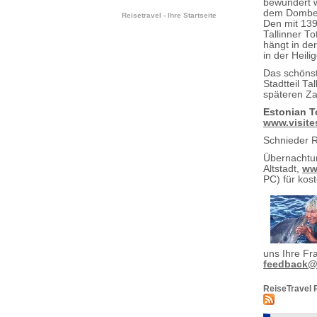
bewundert w
dem Domberg 
Reisetravel - Ihre Startseite
Den mit 139
Tallinner T
hängt in der
in der Heil
Das schönst
Stadtteil T
späteren Za
Estonian T
www.visite
Schnieder 
Übernachtu
Altstadt,
ww
PC) für kos
uns Ihre Fr
feedback@r
ReiseTravel 