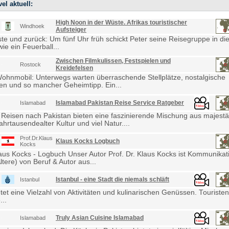
el aktuell:
High Noon in der Wüste. Afrikas touristischer
Windhoek
Aufsteiger
e und zurück: Um fünf Uhr früh schickt Peter seine Reisegruppe in die
ie ein Feuerball...
Zwischen Filmkulissen, Festspielen und
Rostock
Kreidefelsen
Wohnmobil: Unterwegs warten überraschende Stellplätze, nostalgische
en und so mancher Geheimtipp. Ein...
Islamabad Pakistan Reise Service Ratgeber
Islamabad
 Reisen nach Pakistan bieten eine faszinierende Mischung aus majestä
ahrtausendealter Kultur und viel Natur....
Prof.Dr.Klaus
Klaus Kocks Logbuch
Kocks
laus Kocks - Logbuch Unser Autor Prof. Dr. Klaus Kocks ist Kommunikat
ltere) von Beruf & Autor aus...
Istanbul - eine Stadt die niemals schläft
Istanbul
etet eine Vielzahl von Aktivitäten und kulinarischen Genüssen. Touris
...
Truly Asian Cuisine Islamabad
Islamabad