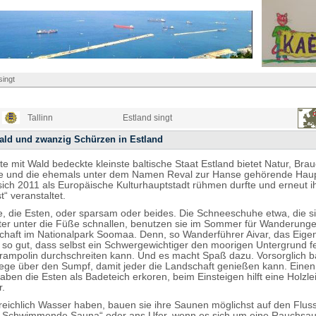
singt
Tallinn
Estland singt
ald und zwanzig Schürzen in Estland
te mit Wald bedeckte kleinste baltische Staat Estland bietet Natur, Bra
e und die ehemals unter dem Namen Reval zur Hanse gehörende Haup
e sich 2011 als Europäische Kulturhauptstadt rühmen durfte und erneut i
t“ veranstaltet.
ie, die Esten, oder sparsam oder beides. Die Schneeschuhe etwa, die si
er unter die Füße schnallen, benutzen sie im Sommer für Wanderunge
haft im Nationalpark Soomaa. Denn, so Wanderführer Aivar, das Eige
ch so gut, dass selbst ein Schwergewichtiger den moorigen Untergrund 
rampolin durchschreiten kann. Und es macht Spaß dazu. Vorsorglich 
ege über den Sumpf, damit jeder die Landschaft genießen kann. Einen
ben die Esten als Badeteich erkoren, beim Einsteigen hilft eine Holzle
r.
reichlich Wasser haben, bauen sie ihre Saunen möglichst auf den Flus
 „Schwimmende Sauna“ oder ans Ufer, wenn es sich um eine Rauchsau