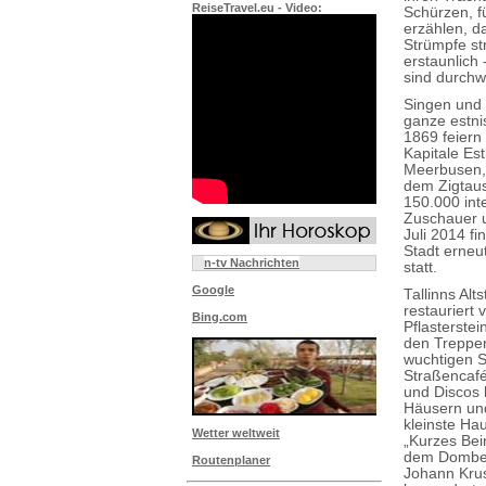
ReiseTravel.eu - Video:
Schürzen, fü
erzählen, d
Strümpfe str
erstaunlich
sind durchw
Singen und
ganze estnis
1869 feiern 
Kapitale Es
Meerbusen, 
dem Zigtaus
150.000 int
Zuschauer u
Juli 2014 f
Stadt erneu
n-tv Nachrichten
statt.
Google
Tallinns Alts
restauriert 
Bing.com
Pflasterste
den Treppen
wuchtigen S
Straßencafé
und Discos 
Häusern und
kleinste Ha
Wetter weltweit
„Kurzes Bei
dem Domber
Routenplaner
Johann Krus