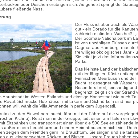
serbecken oder Duschen erübrigen sich. Aufgeheizt springt der Sauna
saubere fließende Nass.
erung
:
Der Fluss ist aber auch als Was
gut - ein Dorado für die Kanuten
zahlreich einfinden. Was heißt „
Der Soomaa-Nationalpark im L
ist von unzähligen Flüssen dur
Dagmar aus Hamburg machte hi
freiwilliges ökologisches Jahr - u
Sie leitet jetzt das Information
Parks.
Das kleinste Land der baltische
mit der längsten Küste entlang 
Finnischen Meerbusen und der 
Bucht ist gesegnet mit Wasser 
Besonders breit, feinsandig un
begrenzt, zeigt sich der Strand 
Hauptstadt im Westen Estlands und einstige Hansestadt wie auch Tall
e Reval. Schmucke Holzhäuser mit Erkern und Schnörkeln sind hier p
wohnen will, wählt die Villa Ammende in perfektem Jugendstil.
ntakt zu den Einwohnern sucht, fährt mit der Fähre auf die vorgelagert
rochen Kichnu). Reist man in der Gruppe, lädt einen am Hafen ein Lkw
mit Sitzbänken und transportiert einen über die 500 Seelen zählende In
es außer einem Leuchtturm und einem Heimatmuseum nicht viel. Doch 
en zeigen dem Fremden gern ihr Brauchtum. Sie singen und sie tanzen 
ten aus leinengewebten Röcken und Blusen. „Unsere Frauen haben et