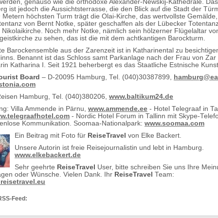
erden, genauso wie die orthodoxe Alexander-Newskij-Kathedrale. Das 
ist jedoch die Aussichtsterrasse, die den Blick auf die Stadt der Türme
 Metern höchsten Turm trägt die Olai-Kirche, das wertvollste Gemälde,
otentanz von Bernt Notke, später geschaffen als der Lübecker Totentan
 Nikolaikirche. Noch mehr Notke, nämlich sein hölzerner Flügelaltar von
iggeistkirche zu sehen, das ist die mit dem achtkantigen Barockturm.
e Barockensemble aus der Zarenzeit ist in Katharinental zu besichtige
allinns. Benannt ist das Schloss samt Parkanlage nach der Frau von Zar 
rin Katharina I. Seit 1921 beherbergt es das Staatliche Estnische K
ourist Board
– D-20095 Hamburg, Tel. (040)30387899,
hamburg@ea
stonia.com
Reisen Hamburg, Tel. (040)380206,
www.baltikum24.de
ng: Villa Ammende in Pärnu,
www.ammende.ee
- Hotel Telegraaf in Ta
w.telegraafhotel.com
- Nordic Hotel Forum in Tallinn mit Skype-Tele
tenlose Kommunikation. Soomaa-Nationalpark:
www.soomaa.com
Ein Beitrag mit Foto für
ReiseTravel
von Elke Backert.
Unsere Autorin ist freie Reisejournalistin und lebt in Hamburg.
www.elkebackert.de
Sehr geehrte
ReiseTravel
User, bitte schreiben Sie uns Ihre Mei
agen oder Wünsche. Vielen Dank. Ihr
ReiseTravel
Team:
eisetravel.eu
RSS-Feed: