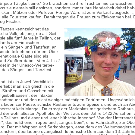
r jede Tätigkeit eine.“ So brauchten sie ihre Trachten nie zu waschen.
ass sie niemals still dasitzen, sondern immer ihre Handarbeit dabei ha
icken, Mützen oder Pullover. Fertige Ware ist zum Verkauf ausgestellt,
 - alle Touristen kaufen. Damit tragen die Frauen zum Einkommen bei.
eg Fischer.
 Tanzen kennzeichnet das
che Volk, ob jung, ob alt. Seit
sie alle fünf Jahre in Tallinn, der
tlands am Finnischen
ein Sänger- und Tanzfest, an
ende teilnehmen dürfen. Über
ernationale Gäste sind als
nd Zuhörer dabei. Vom 4. bis 7.
indet in der Unesco-Welterbe-
t das Sänger- und Tanzfest
tadt ist ein Juwel. Vorbildlich
verliebt man sich gleich in die
in-Straßen und Gässchen mit
giebelhäusern, der intakten
tadtmauer und den nicht weniger mächtigen Tortürmen. Ungewöhnlich 
s laden zur Pause, schicke Restaurants zum Speisen, und auch an Ab
herrscht kein Mangel. Da erregt der Marktplatz mit gotischem Rathaus,
 der wohl ältesten Apotheke der Welt aus dem Jahre 1422 Aufsehen, 
us Tallinns und dieser und jener hübsche Innenhof. Von der Unterstadt 
n“, das heißt eine Treppe und „Langes Bein“, eine Fahrstraße, zur Obe
g. Der mit Wappen und Sarkophagen, etwa dem des Weltumseglers 
enstern, überladene evangelisch-lutherische Dom aus dem 13. Jahrhun