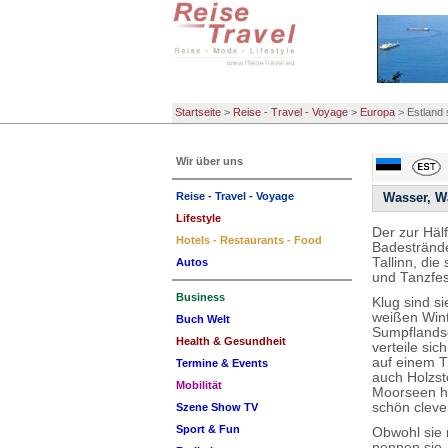
Startseite
>
Reise - Travel - Voyage
>
Europa
>
Estland 
Wir über uns
Reise - Travel - Voyage
Wasser, W
Lifestyle
Der zur Hälf
Hotels - Restaurants - Food
Badestränd
Tallinn, di
Autos
und Tanzfes
Business
Klug sind s
weißen Wint
Buch Welt
Sumpflandsc
Health & Gesundheit
verteile si
auf einem T
Termine & Events
auch Holzst
Mobilität
Moorseen ha
schön cleve
Szene Show TV
Sport & Fun
Obwohl sie 
nennen sie