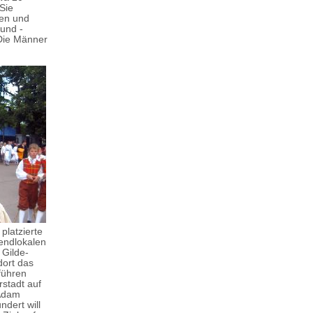
 Sie
ben und
 und -
 Die Männer
platzierte
endlokalen
 Gilde-
dort das
führen
rstadt auf
Adam
dert will