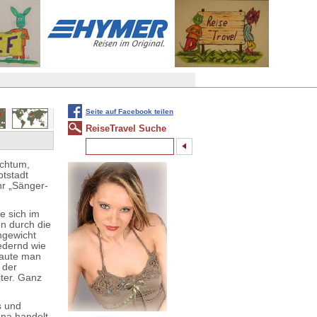
Seite auf Facebook teilen
ReiseTravel Suche
uchtum,
tstadt
hr „Sänger-
e sich im
n durch die
ngewicht
federnd wie
baute man
 der
iter. Ganz
s und
na handelt.