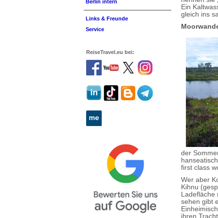
Berlin intern
Ein Kaltwas
gleich ins 
Links & Freunde
Moorwand
Service
ReiseTravel.eu bei:
der Sommer-
hanseatisch
first class 
Wer aber Ko
Kihnu (gesp
Ladefläche 
sehen gibt 
Einheimisch
ihren Trach