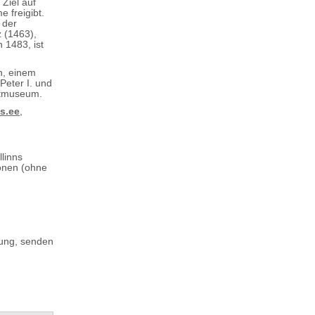
Ziel auf
 freigibt.
 der
z (1463),
 1483, ist
n, einem
Peter I. und
unstmuseum.
s.ee
,
llinns
fonen (ohne
nung, senden