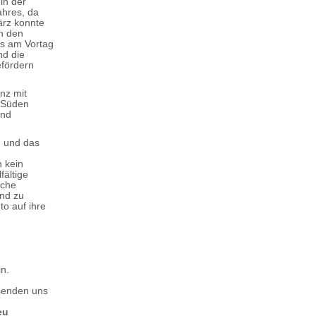
 in der
ahres, da
ärz konnte
in den
ts am Vortag
nd die
efördern
nz mit
m Süden
und
n und das
h kein
fältige
iche
ind zu
to auf ihre
in.
 senden uns
eu