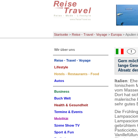
Startseite
>
Reise - Travel - Voyage
>
Europa
>
Apulien 
Wir über uns
Reise - Travel - Voyage
Gern möcht
lange Gesc
Lifestyle
Absatz des
Hotels - Restaurants - Food
Italien
: Ehe
Autos
Ionischem M
vom Massent
Business
Dort hat sic
Buch Welt
malerische 
sehr gutes 
Health & Gesundheit
Die Frühlin
Termine & Events
Lampascioni
Mobilität
Lampascioni 
gebrühtem C
Szene Show TV
Pasticciott
Sport & Fun
Vanillefüll