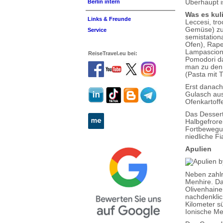
Überhaupt i
Berlin intern
Was es kul
Links & Freunde
Leccesi, tr
Gemüse) zum 
Service
semistation
Ofen), Rape
Lampascioni
ReiseTravel.eu bei:
Pomodori da
man zu den 
(Pasta mit 
Erst danach
Gulasch aus 
Ofenkartoffe
Das Dessert
Halbgefrore
Fortbewegun
niedliche F
Apulien
Neben zahlr
Menhire. Da
Olivenhaine
nachdenklic
Kilometer s
Ionische Mee