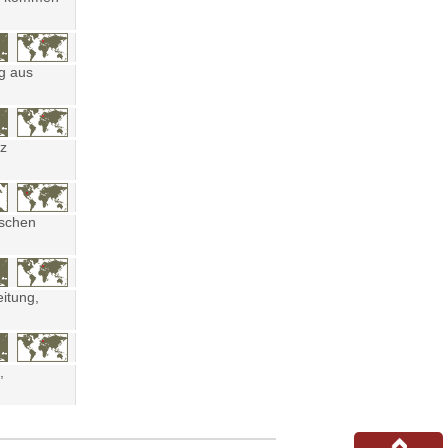
ng aus
tz
ischen
eitung,
,