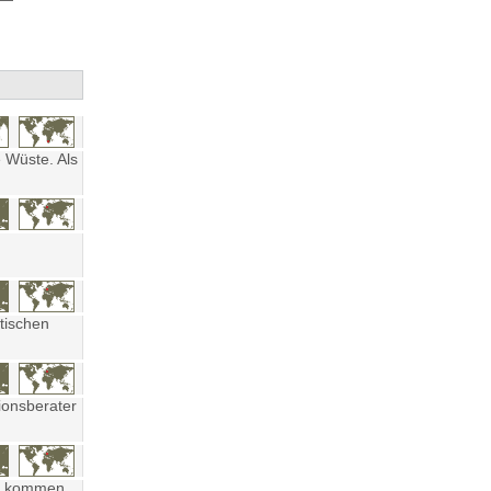
 Wüste. Als
tischen
ionsberater
ten kommen