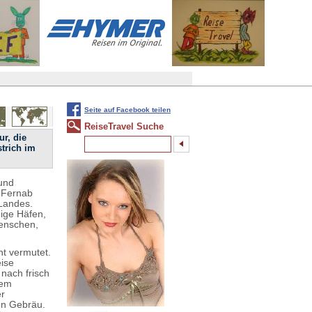
Seite auf Facebook teilen
ReiseTravel Suche
r, die
strich im
 und
 Fernab
 Landes.
hige Häfen,
Menschen,
ht vermutet.
eise
 nach frisch
nem
er
ken Gebräu.