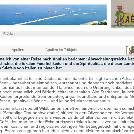
im Frühjahr
Apulien
Apulien im Frühjahr
e ich von einer Reise nach Apulien berichten: Abwechslungsreiche Natu
hichte, die lokalen Feierlichkeiten und die Spiritualität, die dieser Land
 Stiefels von Italien zu bieten hat.
r unbekannt ist für uns Deutschen der Salento. Er liegt zwischen Adria
eer – bezaubernd altmodisch, entspannt und dennoch hoch motiviert.
ourismus findet man auf der Halbinsel noch die Ursprünglichkeit des
h noch erstaunlich viel Bilderbuchitalien erhalten. Alte Städtchen, lausc
Küsten, ergreifende Sonnenuntergänge, freundliche und entspannte 
Essen, gehaltvolle Weine – und keinerlei Massentourismus.
gssonne lässt überall Wildblumen sprießen, ein Anblick, den man so nic
 (Schopfige Traubenhyazinthe) blühen in den Olivenhainen. Als Vorsp
sott’olio begegnen sie uns wieder. Es duftet allenthalben, nicht zuletzt
afé, den man an jeder Ecke preiswert trinken kann – eventuell mit ei
o, dem köstlichen und regionalen buttrigen Mürbeteiggebäck mit cremig
ung. Espresso sagt man hier eher nicht zu dem kleinen aromatisch/star