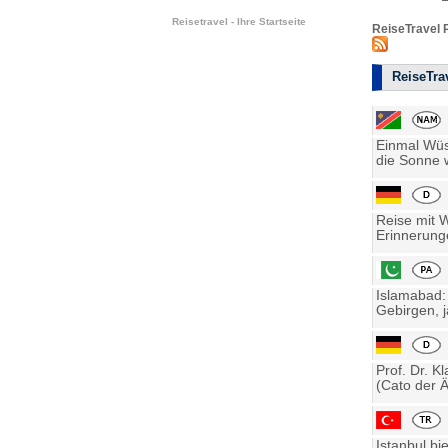
Reisetravel - Ihre Startseite
ReiseTravel 
ReiseTrav
Einmal Wüst
die Sonne w
Reise mit 
Erinnerung
Islamabad:
Gebirgen, j
Prof. Dr. K
(Cato der Ä
Istanbul bi