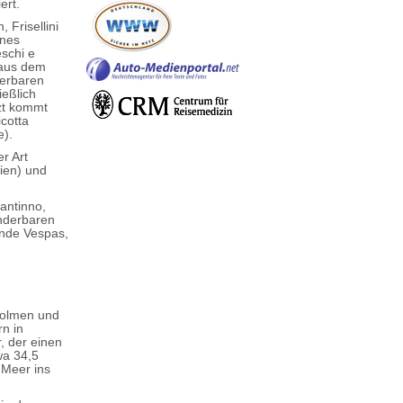
ert.
 Frisellini
enes
eschi e
 aus dem
derbaren
ießlich
zt kommt
cotta
e).
r Art
eien) und
antinno,
underbaren
rnde Vespas,
Dolmen und
rn in
, der einen
wa 34,5
 Meer ins