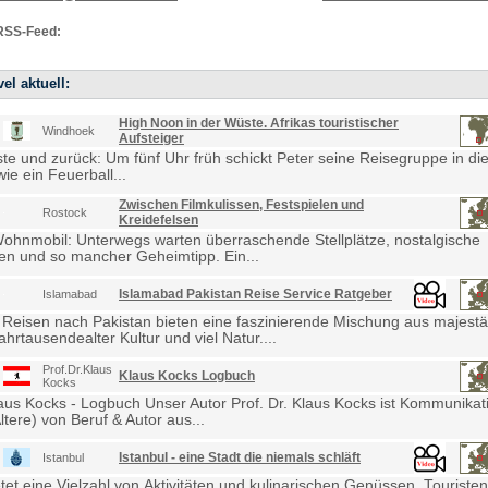
RSS-Feed:
el aktuell:
High Noon in der Wüste. Afrikas touristischer
Windhoek
Aufsteiger
e und zurück: Um fünf Uhr früh schickt Peter seine Reisegruppe in die
ie ein Feuerball...
Zwischen Filmkulissen, Festspielen und
Rostock
Kreidefelsen
Wohnmobil: Unterwegs warten überraschende Stellplätze, nostalgische
en und so mancher Geheimtipp. Ein...
Islamabad Pakistan Reise Service Ratgeber
Islamabad
 Reisen nach Pakistan bieten eine faszinierende Mischung aus majestä
ahrtausendealter Kultur und viel Natur....
Prof.Dr.Klaus
Klaus Kocks Logbuch
Kocks
laus Kocks - Logbuch Unser Autor Prof. Dr. Klaus Kocks ist Kommunikat
ltere) von Beruf & Autor aus...
Istanbul - eine Stadt die niemals schläft
Istanbul
etet eine Vielzahl von Aktivitäten und kulinarischen Genüssen. Touris