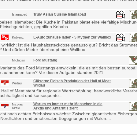
...
Truly Asian Cuisine Islamabad
Islamabad
eisen Islamabad: Die Küche in Pakistan bietet eine vielfältige Mischu
Fleischgerichten, gegrillten Kebabs...
E-Auto zuhause laden - 5 Mythen zur Wallbox
Koblenz
wirklich: Ist die Haushaltssteckdose genauso gut? Bricht das Stromne
Und dürfen Mieter überhaupt eine Wallbox...
Ford Mustang
Michigan
lvariante des Ford Mustangs entwickeln, die es mit den besten europä
 aufnehmen kann? Vor dieser Aufgabe standen 2021...
Gläserne Fleisch Produktion der Hall of Meat
Wildau
Wildau
 Hall of Meat steht für regionale Wertschöpfung, handwerkliche Verarb
achhaltigkeit und konsequente...
Warum es immer mehr Menschen in die
Nicolas
Kitzki
Arktis und Antarktis zieht
cht nach echten Erlebnissen wächst: Zwischen gigantischen Eisbergen
Nordlichtern und emotionalen Begegnungen mit Walen:...