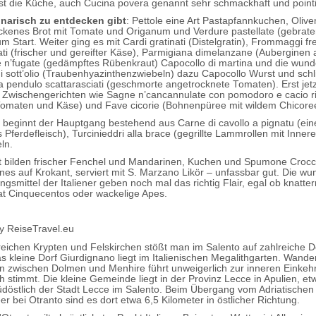
st die Küche, auch Cucina povera genannt sehr schmackhaft und pointi
inarisch zu entdecken gibt
: Pettole eine Art Pastapfannkuchen, Oliven,
ockenes Brot mit Tomate und Origanum und Verdure pastellate (gebrat
Start. Weiter ging es mit Cardi gratinati (Distelgratin), Frommaggi fr
ati (frischer und gereifter Käse), Parmigiana dimelanzane (Auberginen
 n’fugate (gedämpftes Rübenkraut) Capocollo di martina und die wun
 sott’olio (Traubenhyazinthenzwiebeln) dazu Capocollo Wurst und schl
 pendulo scattarasciati (geschmorte angetrocknete Tomaten). Erst jet
Zwischengerichten wie Sagne n’cancannulate con pomodoro e cacio ri
Tomaten und Käse) und Fave cicorie (Bohnenpüree mit wildem Chicore
 beginnt der Hauptgang bestehend aus Carne di cavollo a pignatu (eine
Pferdefleisch), Turcinieddri alla brace (gegrillte Lammrollen mit Inner
ln.
 bilden frischer Fenchel und Mandarinen, Kuchen und Spumone Crocc
nes auf Krokant, serviert mit S. Marzano Likör – unfassbar gut. Die w
gsmittel der Italiener geben noch mal das richtig Flair, egal ob knatte
iat Cinquecentos oder wackelige Apes.
eichen Krypten und Felskirchen stößt man im Salento auf zahlreiche 
s kleine Dorf Giurdignano liegt im Italienischen Megalithgarten. Wande
n zwischen Dolmen und Menhire führt unweigerlich zur inneren Einkehr
h stimmt. Die kleine Gemeinde liegt in der Provinz Lecce in Apulien, et
üdöstlich der Stadt Lecce im Salento. Beim Übergang vom Adriatischen
r bei Otranto sind es dort etwa 6,5 Kilometer in östlicher Richtung.