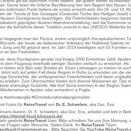
tranto gilt als östlichster Punkt Italiens. Bei gutem Wetter ist Albanien
bar. Gerne feiert die örtliche Bevölkerung hier den Beginn des Neuen J
m östlichsten Punkt Italiens als erstes erreicht wird. Am 18. und 19. M
eln der Tavole di San Giuseppe (Gedeckte Tische des Heiligen Josef) 
Häusern Giurdignanos besichtigen. Die Feierlichkeiten begannen berei
usikalisch geprägten illustren Abendveranstaltung, weil die Kommune u
ien die Aufnahme dieser Tradition zurecht in das UNESCO-Welterbe b
r begegnet man der Pizzica, einem ursprünglich therapeutischeren Ta
Wurzeln, der heute als italienischer Volkstanz der Halbinsel Salento i
n Jung und Alt getanzt wird. Im Jahr 2019 beteiligten sich 53 Familien 
en an den Festivitäten.
ei, dass Giurdignano gerade mal knapp 2000 Einwohner zählt. Apulie
 mit dem Flugzeug innerhalb weniger Stunden einfach zu erreichen. Als
n bieten sich Bari oder Brindisi an. Einen Leihwagen zu mieten ist auc
 lohnt sich auf jeden Fall diese Region in Ruhe zu erkunden um die viel
lange Geschichte, die umfangreichen Feierlichkeiten und diese unglaubl
ät zu erleben. Zum Übernachten bieten sich diverse Masserien an. Das s
iterte ehemalige Gutshöfe. Alle fünf Sinne kommen in der Region Salen
 Wiedersehen in Apulien oder arrivederci a Puglia.
a #wehostpuglia #62moeducationalpergiornalisti
mit Fotos für
ReiseTravel
von
Dr. E. Schaefers
, aka Doc. Eva.
Unsere Autorin, Dr. E. Schaefers, aka Doc. Eva, arbeitet und lebt in Berl
https://dental-food.blogspot.de/
Sehr geehrte
ReiseTravel
User. Bitte schreiben Sie uns Ihre Meinung,
Ihre Fragen oder Wünsche. Vielen Dank. Ihr
ReiseTravel
Team:
feedback@reisetravel.eu
- Bitte Beachten Sie
YouTube.ReiseTravel.