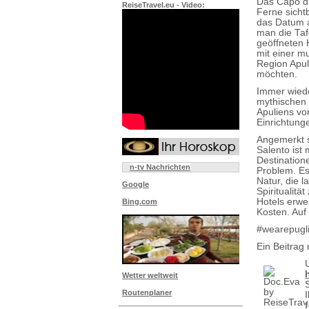
Das Capo d'O
ReiseTravel.eu - Video:
Ferne sicht
das Datum a
man die Taf
geöffneten 
mit einer m
Region Apul
möchten.
Immer wiede
mythischen 
Apuliens vo
Einrichtung
Angemerkt s
Salento ist
Destinatione
n-tv Nachrichten
Problem. Es
Natur, die 
Google
Spiritualit
Hotels erwe
Bing.com
Kosten. Auf
#wearepugli
Ein Beitrag 
Wetter weltweit
Routenplaner