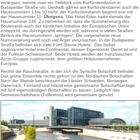
verärgern, nannte man ein Teilstück vom Kurfürstendamm in
Budapester Straße um. Deshalb gibt es am Kurfürstendamm auch die
Hausnummern 1 bis 10 nicht; der Kurfürstendamm beginnt erst mit
der Hausnummer 11.
Übrigens
: Das Hotel Eden hatte damals die
Hausnummer 246. Zu bemerken ist, dass die Nummerierung des
Boulevards auch der kürzlichen Initiative der Europäischen Union
entspricht, wo durchgezählt werden soll, während in vielen Straßen
Berlins die Hausnummern „springen“. Die vorgesehene neue
Nummerierung wird noch viel Ärger verursachen. In der Budapester
Straße befinden sich zwei Fünf-Sterne-Hotels: Das bisher
sogenannte Hotel InterContinental, dessen Eigentümer Dorint ist und
der Pullman Schweizerhof. Beide Hotels werden der französischen
Accor-Gruppe zugerechnet, dem größten Hotelunternehmen
Europas.
Rechts die Rauchstraße, in der sich die Syrische Botschaft befindet.
Das grüne Ensemble rechts gehört zu den Nordischen Botschaften.
Nach der Wende beschlossen die Länder Schweden, Norwegen,
Dänemark, Finnland und Island eine gemeinsame Botschaftsanlage
mit fünf eigenständigen Botschaften zu bauen. Lediglich das
Gemeinschaftshaus (Felleshus) wird gemeinsam genutzt.