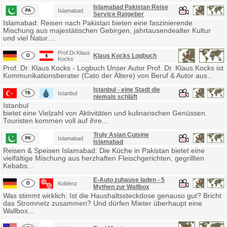
Islamabad Pakistan Reise
Islamabad
Service Ratgeber
Islamabad: Reisen nach Pakistan bieten eine faszinierende
Mischung aus majestätischen Gebirgen, jahrtausendealter Kultur
und viel Natur....
Prof.Dr.Klaus
Klaus Kocks Logbuch
Kocks
Prof. Dr. Klaus Kocks - Logbuch Unser Autor Prof. Dr. Klaus Kocks ist
Kommunikationsberater (Cato der Ältere) von Beruf & Autor aus...
Istanbul - eine Stadt die
Istanbul
niemals schläft
Istanbul
bietet eine Vielzahl von Aktivitäten und kulinarischen Genüssen.
Touristen kommen voll auf ihre...
Truly Asian Cuisine
Islamabad
Islamabad
Reisen & Speisen Islamabad: Die Küche in Pakistan bietet eine
vielfältige Mischung aus herzhaften Fleischgerichten, gegrillten
Kebabs...
E-Auto zuhause laden - 5
Koblenz
Mythen zur Wallbox
Was stimmt wirklich: Ist die Haushaltssteckdose genauso gut? Bricht
das Stromnetz zusammen? Und dürfen Mieter überhaupt eine
Wallbox...