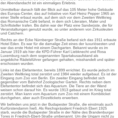
der Abendandacht ist ein einmaliges Erlebnis.
Unmittelbar danach fällt der Blick auf das 105 Meter hohe Gebäude
des Europa-Center, das auf Initiative von Karl Heinz Pepper 1965 an
einer Stelle erbaut wurde, auf dem sich vor dem Zweiten Weltkrieg
das Romanische Café befand, in dem sich Literaten, Maler und
Schriftsteller trafen. Bis dahin war der Platz eine Sandwüste, die für
Veranstaltungen genutzt wurde, so unter anderem von Zirkusleuten
und Catchern.
Rechts an der Ecke Nürnberger Straße befand sich das 1911 erbaute
Hotel Eden. Es war für die damalige Zeit eines der luxuriösesten und
war das erste Hotel mit einem Dachgarten. Bekannt wurde es im
Januar 1919 als hier die KPD-Führer Karl Liebknecht und Rosa
Luxemburg nach dem sogenannten Spartakusaufstand als
angebliche Rädelsführer gefangen gehalten, misshandelt und später
erschossen wurden.
Links ist das Elefantentor, bereits 1899 errichtet. Es wurde jedoch im
Zweiten Weltkrieg total zerstört und 1984 wieder aufgebaut. Es ist der
Eingang zum Zoo von Berlin. Ein zweiter Eingang befindet sich
gegenüber vom Bahnhof Zoologischer Garten. Rechts neben dem
Elefantentor befindet sich das Aquarium. Die Tiere an der Wand
weisen schon darauf hin. Es wurde 1913 gebaut und im Krieg total
zerstört. Man kann vom Aquarium zum Zoo mit einem Kombiticket
durchgehen, aber auch Einzeltickets erwerben.
Wir befinden uns jetzt in der Budapester Straße, die einstmals auch
Kurfürstendamm hieß. Als Reichspräsident Friedrich Ebert 1925
starb, wurde die Budapester Straße in der Nähe des Brandenburger
Tores in Friedrich-Ebert-Straße umbenannt. Um die Ungarn nicht zu