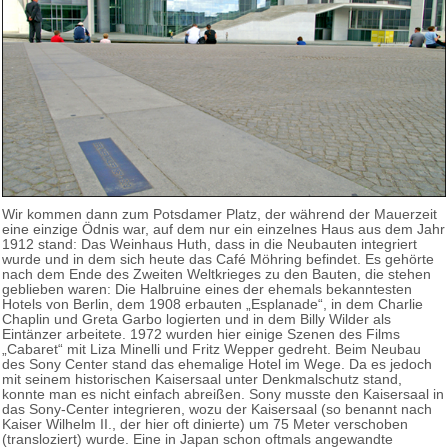
Wir kommen dann zum Potsdamer Platz, der während der Mauerzeit
eine einzige Ödnis war, auf dem nur ein einzelnes Haus aus dem Jahr
1912 stand: Das Weinhaus Huth, dass in die Neubauten integriert
wurde und in dem sich heute das Café Möhring befindet. Es gehörte
nach dem Ende des Zweiten Weltkrieges zu den Bauten, die stehen
geblieben waren: Die Halbruine eines der ehemals bekanntesten
Hotels von Berlin, dem 1908 erbauten „Esplanade“, in dem Charlie
Chaplin und Greta Garbo logierten und in dem Billy Wilder als
Eintänzer arbeitete. 1972 wurden hier einige Szenen des Films
„Cabaret“ mit Liza Minelli und Fritz Wepper gedreht. Beim Neubau
des Sony Center stand das ehemalige Hotel im Wege. Da es jedoch
mit seinem historischen Kaisersaal unter Denkmalschutz stand,
konnte man es nicht einfach abreißen. Sony musste den Kaisersaal in
das Sony-Center integrieren, wozu der Kaisersaal (so benannt nach
Kaiser Wilhelm II., der hier oft dinierte) um 75 Meter verschoben
(transloziert) wurde. Eine in Japan schon oftmals angewandte