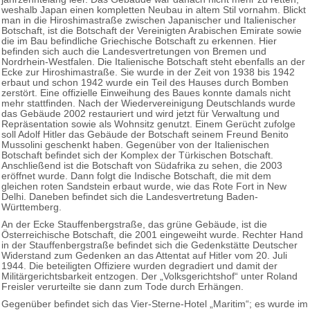
weshalb Japan einen kompletten Neubau in altem Stil vornahm. Blickt
man in die Hiroshimastraße zwischen Japanischer und Italienischer
Botschaft, ist die Botschaft der Vereinigten Arabischen Emirate sowie
die im Bau befindliche Griechische Botschaft zu erkennen. Hier
befinden sich auch die Landesvertretungen von Bremen und
Nordrhein-Westfalen. Die Italienische Botschaft steht ebenfalls an der
Ecke zur Hiroshimastraße. Sie wurde in der Zeit von 1938 bis 1942
erbaut und schon 1942 wurde ein Teil des Hauses durch Bomben
zerstört. Eine offizielle Einweihung des Baues konnte damals nicht
mehr stattfinden. Nach der Wiedervereinigung Deutschlands wurde
das Gebäude 2002 restauriert und wird jetzt für Verwaltung und
Repräsentation sowie als Wohnsitz genutzt. Einem Gerücht zufolge
soll Adolf Hitler das Gebäude der Botschaft seinem Freund Benito
Mussolini geschenkt haben. Gegenüber von der Italienischen
Botschaft befindet sich der Komplex der Türkischen Botschaft.
Anschließend ist die Botschaft von Südafrika zu sehen, die 2003
eröffnet wurde. Dann folgt die Indische Botschaft, die mit dem
gleichen roten Sandstein erbaut wurde, wie das Rote Fort in New
Delhi. Daneben befindet sich die Landesvertretung Baden-
Württemberg.
An der Ecke Stauffenbergstraße, das grüne Gebäude, ist die
Österreichische Botschaft, die 2001 eingeweiht wurde. Rechter Hand
in der Stauffenbergstraße befindet sich die Gedenkstätte Deutscher
Widerstand zum Gedenken an das Attentat auf Hitler vom 20. Juli
1944. Die beteiligten Offiziere wurden degradiert und damit der
Militärgerichtsbarkeit entzogen. Der „Volksgerichtshof“ unter Roland
Freisler verurteilte sie dann zum Tode durch Erhängen.
Gegenüber befindet sich das Vier-Sterne-Hotel „Maritim“; es wurde im