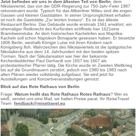
Jetzt befinden wir uns in dem ältesten Teil von Berlin
, dem
Nikolaiviertel, das von der DDR-Regierung zur 750-Jahr-Feier 1987
rekonstruiert wurde. Typisch für das Altberliner Milieu sind die engen
Gassen und kleinen Gaststätten. In seiner Ursprünglichkeit erhalten
ist noch die Gaststätte „Zur letzten Instanz“. Es ist das älteste
Restaurant Berlins. Das Gebäude wurde erstmals 1561 erwähnt; ein
ehemaliger Reitknecht des Kurfürsten eröffnete hier 1621eine
Branntweinstube. An dem historischen Kachelofen aus Majolika-
Kacheln soll schon Napoleon Bonaparte gesessen haben. Er besetzte
1806 Berlin, weshalb Königin Luise mit ihren Kindern nach
Königsberg floh. Wahrzeichen des Nikolaiviertels ist die spätgotische
Nikolaikirche aus dem 14. Jahrhundert mit den beiden spitzen
Türmen. Nach der Säkularisation war hier der bekannte
Kirchenlieddichter Paul Gerhardt von 1657 bis 1667 als
protestantischer Pfarrer tätig. Die Kirche wurde im Zweiten Weltkrieg
bis auf die Grundmauern zerstört, jedoch von 1980 bis 1983 nach
alten Plänen wieder vollständig aufgebaut. Sie wird jetzt für
Ausstellungen und Konzertveranstaltungen genutzt.
Blick auf das Rote Rathaus von Berlin
Frage:
Warum heißt das Rote Rathaus Rotes Rathaus
? Wer es
weiß, sendet uns eine Mail, wir halten Preise parat. Ihr ReiseTravel
Team:
feedback@reisetravel.eu