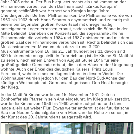
Jahr 2005 erbaut. Der Bus biegt jetzt rechts ein und kommt an der
Philharmonie vorbei, von den Berlinern auch „Zirkus Karajani“
genannt; schließlich war Herbert von Karajan lange Jahre
Chefdirigent der Berliner Philharmoniker. Die Philharmonie wurde von
1960 bis 1963 durch Hans Scharoun asymmetrisch und zeltartig mit
einem pentagonalen großen Konzertsaal mit unregelmäßig
ansteigenden Logenterrassen erbaut, sodass sich die Bühne in der
Mitte befindet. Daneben der Konzertsaal, die sogenannte „Kleine
Philharmonie, die zwischen 1984 und 1987 entstanden und mit dem
großen Saal der Philharmonie verbunden ist. Rechts befindet sich das
Musikinstrumenten-Museum, das derzeit rund 3.200
Musikinstrumente vom 16. bis 21. Jahrhundert besitzt, davon sind
800 Instrumente ausgestellt. In Fahrtrichtung ist die Kirche St. Matthäi
zu sehen, nach einem Entwurf von August Stüler 1846 für eine
großbürgerliche Gemeinde erbaut, die in den Häusern der Umgebung
wohnte. Auch der Enkel des deutschen Kaisers, Prinz Louis
Ferdinand, wohnte in seinen Jugendjahren in diesem Viertel. Die
Wohnhäuser wurden jedoch für den Bau der Nord-Süd-Achse der
künftigen Welthauptstadt Germania abgerissen. Den Rest besorgte
der Krieg.
In der Matthäi-Kirche wurde am 15. November 1931 Dietrich
Bonhoeffer als Pfarrer in sein Amt eingeführt. Im Krieg stark zerstört,
wurde die Kirche von 1956 bis 1960 wieder aufgebaut und stand
lange allein auf weiter Flur. Etwas weiter entfernt ist der futuristische
Bau der Neuen Nationalgalerie von Mies van der Rohe zu sehen, in
der Kunst des 20. Jahrhunderts ausgestellt wird.