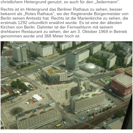
christlichem Hintergrund genutzt, so auch für den „Jedermann“.
Rechts ist im Hintergrund das Berliner Rathaus zu sehen, besser
bekannt als „Rotes Rathaus“, wo der Regierende Bürgermeister von
Berlin seinen Amtssitz hat. Rechts ist die Marienkirche zu sehen, die
erstmals 1292 urkundlich erwähnt wurde. Es ist eine der ältesten
Kirchen von Berlin. Dahinter ist der Fernsehturm mit seinem
drehbaren Restaurant zu sehen, der am 3. Oktober 1969 in Betrieb
genommen wurde und 368 Meter hoch ist.