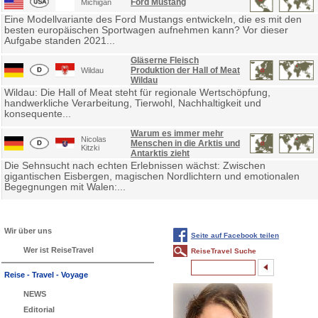
Ford Mustang
Michigan
Eine Modellvariante des Ford Mustangs entwickeln, die es mit den
besten europäischen Sportwagen aufnehmen kann? Vor dieser
Aufgabe standen 2021...
Gläserne Fleisch
Produktion der Hall of Meat
Wildau
Wildau
Wildau: Die Hall of Meat steht für regionale Wertschöpfung,
handwerkliche Verarbeitung, Tierwohl, Nachhaltigkeit und
konsequente...
Warum es immer mehr
Nicolas
Menschen in die Arktis und
Kitzki
Antarktis zieht
Die Sehnsucht nach echten Erlebnissen wächst: Zwischen
gigantischen Eisbergen, magischen Nordlichtern und emotionalen
Begegnungen mit Walen:...
Wir über uns
Seite auf Facebook teilen
Wer ist ReiseTravel
ReiseTravel Suche
Reise - Travel - Voyage
NEWS
Editorial