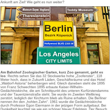
Ankunft am Ziel! Wie geht es nun weiter?
Am Bahnhof Zoologischer Garten, kurz Zoo genannt, geht es
los
: Rechts sehen Sie das 32 Stockwerke hohe „Zoofenster“, 118
Meter hoch, dass in Zukunft Läden, Geschäftsräume und das Hotel
„Waldorf-Astoria“ beherbergen wird. Gleich daneben steht die 1895
von Franz Schwechten 1895 erbaute Kaiser-Wilhelm-
Gedächtniskirche, die am Schnittpunkt des unteren Kurfürstendamms
und der Tauentzienstraße steht. Sie wurde im Zweiten Weltkrieg
zerstört, lediglich der Kirchturm blieb als Ruine erhalten. Die Berliner
nennen ihn den „hohlen Zahn“. 1961 wurde die Gedächtniskirche
durch Professor Egon Eiermann in der jetzigen Form aufgebaut. Bei
Dunkelheit leuchtet sie wie ein schöner blauer Edelstein. Der Besuch