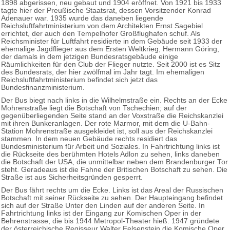
1898 abgerissen, neu gebaut und 1904 eröffnet. Von 1921 bis 1933
tagte hier der Preußische Staatsrat, dessen Vorsitzender Konrad
Adenauer war. 1935 wurde das daneben liegende
Reichsluftfahrtministerium von dem Architekten Ernst Sagebiel
errichtet, der auch den Tempelhofer Großflughafen schuf. Als
Reichsminister für Luftfahrt residierte in dem Gebäude seit 1933 der
ehemalige Jagdflieger aus dem Ersten Weltkrieg, Hermann Göring,
der damals in dem jetzigen Bundesratsgebäude einige
Räumlichkeiten für den Club der Flieger nutzte. Seit 2000 ist es Sitz
des Bundesrats, der hier zwölfmal im Jahr tagt. Im ehemaligen
Reichsluftfahrtministerium befindet sich jetzt das
Bundesfinanzministerium.
Der Bus biegt nach links in die Wilhelmstraße ein. Rechts an der Ecke
Mohrenstraße liegt die Botschaft von Tschechien; auf der
gegenüberliegenden Seite stand an der Voxstraße die Reichskanzlei
mit ihren Bunkeranlagen. Der rote Marmor, mit dem die U-Bahn-
Station Mohrenstraße ausgekleidet ist, soll aus der Reichskanzlei
stammen. In dem neuen Gebäude rechts residiert das
Bundesministerium für Arbeit und Soziales. In Fahrtrichtung links ist
die Rückseite des berühmten Hotels Adlon zu sehen, links daneben
die Botschaft der USA, die unmittelbar neben dem Brandenburger Tor
steht. Geradeaus ist die Fahne der Britischen Botschaft zu sehen. Die
Straße ist aus Sicherheitsgründen gesperrt.
Der Bus fährt rechts um die Ecke. Links ist das Areal der Russischen
Botschaft mit seiner Rückseite zu sehen. Der Haupteingang befindet
sich auf der Straße Unter den Linden auf der anderen Seite. In
Fahrtrichtung links ist der Eingang zur Komischen Oper in der
Behrenstrasse, die bis 1944 Metropol-Theater hieß. 1947 gründete
der österreichische Regisseur Walter Felsenstein die Komische Oper