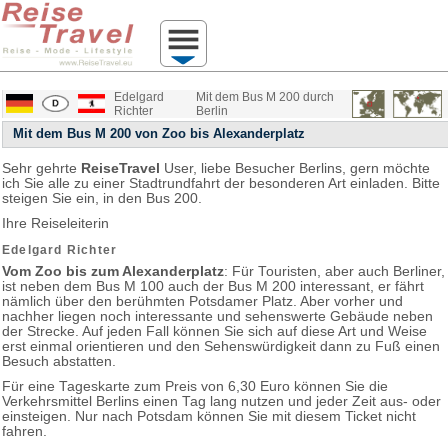
Edelgard
Mit dem Bus M 200 durch
Richter
Berlin
Mit dem Bus M 200 von Zoo bis Alexanderplatz
Sehr gehrte
ReiseTravel
User, liebe Besucher Berlins, gern möchte
ich Sie alle zu einer Stadtrundfahrt der besonderen Art einladen. Bitte
steigen Sie ein, in den Bus 200.
Ihre Reiseleiterin
Edelgard Richter
Vom Zoo bis zum Alexanderplatz
: Für Touristen, aber auch Berliner,
ist neben dem Bus M 100 auch der Bus M 200 interessant, er fährt
nämlich über den berühmten Potsdamer Platz. Aber vorher und
nachher liegen noch interessante und sehenswerte Gebäude neben
der Strecke. Auf jeden Fall können Sie sich auf diese Art und Weise
erst einmal orientieren und den Sehenswürdigkeit dann zu Fuß einen
Besuch abstatten.
Für eine Tageskarte zum Preis von 6,30 Euro können Sie die
Verkehrsmittel Berlins einen Tag lang nutzen und jeder Zeit aus- oder
einsteigen. Nur nach Potsdam können Sie mit diesem Ticket nicht
fahren.