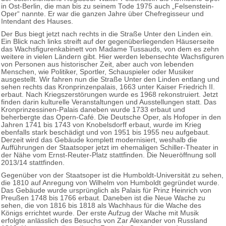
in Ost-Berlin, die man bis zu seinem Tode 1975 auch „Felsenstein-
Oper“ nannte. Er war die ganzen Jahre über Chefregisseur und
Intendant des Hauses.
Der Bus biegt jetzt nach rechts in die Straße Unter den Linden ein.
Ein Blick nach links streift auf der gegenüberliegenden Häuserseite
das Wachsfigurenkabinett von Madame Tussauds, von dem es zehn
weitere in vielen Ländern gibt. Hier werden lebensechte Wachsfiguren
von Personen aus historischer Zeit, aber auch von lebenden
Menschen, wie Politiker, Sportler, Schauspieler oder Musiker
ausgestellt. Wir fahren nun die Straße Unter den Linden entlang und
sehen rechts das Kronprinzenpalais, 1663 unter Kaiser Friedrich II.
erbaut. Nach Kriegszerstörungen wurde es 1968 rekonstruiert. Jetzt
finden darin kulturelle Veranstaltungen und Ausstellungen statt. Das
Kronprinzessinen-Palais daneben wurde 1733 erbaut und
beherbergte das Opern-Café. Die Deutsche Oper, als Hofoper in den
Jahren 1741 bis 1743 von Knobelsdorff erbaut, wurde im Krieg
ebenfalls stark beschädigt und von 1951 bis 1955 neu aufgebaut.
Derzeit wird das Gebäude komplett modernisiert, weshalb die
Aufführungen der Staatsoper jetzt im ehemaligen Schiller-Theater in
der Nähe vom Ernst-Reuter-Platz stattfinden. Die Neueröffnung soll
2013/14 stattfinden.
Gegenüber von der Staatsoper ist die Humboldt-Universität zu sehen,
die 1810 auf Anregung von Wilhelm von Humboldt gegründet wurde.
Das Gebäude wurde ursprünglich als Palais für Prinz Heinrich von
Preußen 1748 bis 1766 erbaut. Daneben ist die Neue Wache zu
sehen, die von 1816 bis 1818 als Wachhaus für die Wache des
Königs errichtet wurde. Der erste Aufzug der Wache mit Musik
erfolgte anlässlich des Besuchs von Zar Alexander von Russland