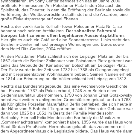
symbolisieren. Im Sony Center befindet sich das im Jahre 2000
eröffnete Filmmuseum. Am Potsdamer Platz finden Sie auch die
Spielbank, das Theater, in dem die Eröffnung der Berlinale sowie die
Vorführung der Wettbewerbsfilme stattfindet und die Arcarden, eine
große Einkaufspassage auf zwei Ebenen.
Rechts der verklinkerte Kollhoff-Tower Potsdamer Platz Nr. 1, so
benannt nach seinem Architekten.
Der schnellste Fahrstuhl
Europas fährt zu einer offen begehbaren Aussichtsplattform
.
Hier gibt es auch ein Café und eine Sonnenterrasse. Links steht das
Beisheim-Center mit hochpreisigen Wohnungen und Büros sowie
dem Hotel Ritz-Carlton, 2004 eröffnet.
An den Potsdamer Platz schließt sich der Leipziger Platz an, der bis
1867 durch die Berliner Zollmauer vom Potsdamer Platz getrennt war.
Links das Gebäude der Kanadischen Botschaft am Leipziger Platz.
Der Platz wurde in der Zeit von 1732 bis 1738 als Oktogon angelegt
und mit repräsentativen Wohnhäusern bebaut. Seinen Namen erhielt
er 1814 zur Erinnerung an die Völkerschlacht bei Leipzig von 1813.
Rechts das Bundesratsgebäude, das eine wechselvolle Geschichte
hat. Es wurde 1737 als Palais erbaut, 1746 zum Betrieb einer
Seidenmanufaktur übernommen, 1750 von Johann Ernst Gotzkowsky
nebst zwei weiteren anliegenden Grundstücken gekauft und ab 1763
als Königliche Porzellan Manufaktur Berlin betrieben, die sich heute in
der Nähe vom S-Bahnhof Tiergarten befindet. Eines der Gebäude war
dann von 1825 bis 1851 im Besitz der Familie Mendelssohn
Bartholdy. Hier soll Felix Mendelssohn Bartholdy die Musik zum
„Sommernachtstraum“ komponiert haben. 1856 wurde das Haus vom
Staat für das Preußische Herrenhaus gekauft, das zusammen mit
dem Abgeordnetenhaus die Legislative bildete. Das Haus wurde dann