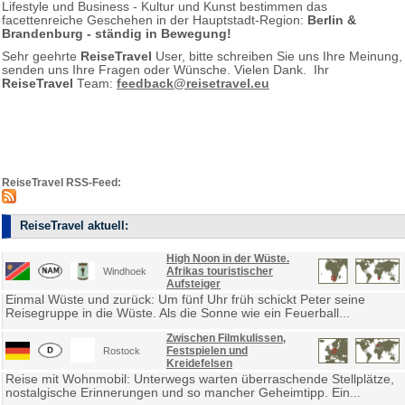
Lifestyle und Business - Kultur und Kunst bestimmen das
facettenreiche Geschehen in der Hauptstadt-Region:
Berlin &
Brandenburg - ständig in Bewegung!
Sehr geehrte
ReiseTravel
User, bitte schreiben Sie uns Ihre Meinung,
senden uns Ihre Fragen oder Wünsche. Vielen Dank. Ihr
ReiseTravel
Team:
feedback@reisetravel.eu
ReiseTravel RSS-Feed:
ReiseTravel aktuell:
High Noon in der Wüste.
Afrikas touristischer
Windhoek
Aufsteiger
Einmal Wüste und zurück: Um fünf Uhr früh schickt Peter seine
Reisegruppe in die Wüste. Als die Sonne wie ein Feuerball...
Zwischen Filmkulissen,
Festspielen und
Rostock
Kreidefelsen
Reise mit Wohnmobil: Unterwegs warten überraschende Stellplätze,
nostalgische Erinnerungen und so mancher Geheimtipp. Ein...