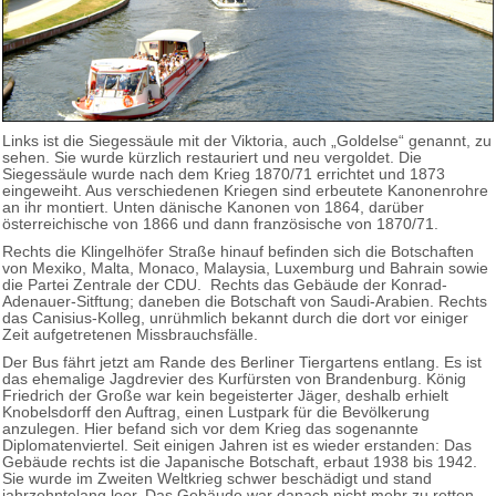
Links ist die Siegessäule mit der Viktoria, auch „Goldelse“ genannt, zu
sehen. Sie wurde kürzlich restauriert und neu vergoldet. Die
Siegessäule wurde nach dem Krieg 1870/71 errichtet und 1873
eingeweiht. Aus verschiedenen Kriegen sind erbeutete Kanonenrohre
an ihr montiert. Unten dänische Kanonen von 1864, darüber
österreichische von 1866 und dann französische von 1870/71.
Rechts die Klingelhöfer Straße hinauf befinden sich die Botschaften
von Mexiko, Malta, Monaco, Malaysia, Luxemburg und Bahrain sowie
die Partei Zentrale der CDU. Rechts das Gebäude der Konrad-
Adenauer-Sitftung; daneben die Botschaft von Saudi-Arabien. Rechts
das Canisius-Kolleg, unrühmlich bekannt durch die dort vor einiger
Zeit aufgetretenen Missbrauchsfälle.
Der Bus fährt jetzt am Rande des Berliner Tiergartens entlang. Es ist
das ehemalige Jagdrevier des Kurfürsten von Brandenburg. König
Friedrich der Große war kein begeisterter Jäger, deshalb erhielt
Knobelsdorff den Auftrag, einen Lustpark für die Bevölkerung
anzulegen. Hier befand sich vor dem Krieg das sogenannte
Diplomatenviertel. Seit einigen Jahren ist es wieder erstanden: Das
Gebäude rechts ist die Japanische Botschaft, erbaut 1938 bis 1942.
Sie wurde im Zweiten Weltkrieg schwer beschädigt und stand
jahrzehntelang leer. Das Gebäude war danach nicht mehr zu retten,