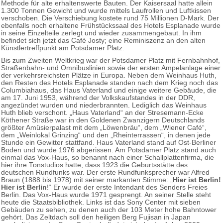
Methode für alte erhaltenswerte Bauten. Der Kaisersaal hatte allein
1.300 Tonnen Gewicht und wurde mittels Laufrollen und Luftkissen
verschoben. Die Verschiebung kostete rund 75 Millionen D-Mark. Der
ebenfalls noch erhaltene Frühstückssaal des Hotels Esplanade wurde
in seine Einzelteile zerlegt und wieder zusammengebaut. In ihm
befindet sich jetzt das Café Josty; eine Reminiszenz an den alten
Künstlertreffpunkt am Potsdamer Platz.
Bis zum Zweiten Weltkrieg war der Potsdamer Platz mit Fernbahnhof,
Straßenbahn- und Omnibuslinien sowie der ersten Ampelanlage einer
der verkehrsreichsten Plätze in Europa. Neben dem Weinhaus Huth,
den Resten des Hotels Esplanade standen nach dem Krieg noch das
Columbiahaus, das Haus Vaterland und einige weitere Gebäude, die
am 17. Juni 1953, während der Volkskaufstandes in der DDR,
angezündet wurden und niederbrannten. Lediglich das Weinhaus
Huth blieb verschont. „Haus Vaterland“ an der Stresemann-Ecke
Köthener Straße war in den Goldenen Zwanzigern Deutschlands
größter Amüsierpalast mit dem „Löwenbräu“, dem „Wiener Café“,
dem „Weinlokal Grinzing“ und den „Rheinterrassen“, in denen jede
Stunde ein Gewitter stattfand. Haus Vaterland stand auf Ost-Berliner
Boden und wurde 1976 abgerissen. Am Potsdamer Platz stand auch
einmal das Vox-Haus, so benannt nach einer Schallplattenfirma, die
hier ihre Tonstudios hatte, dass 1923 die Geburtsstätte des
deutschen Rundfunks war. Der erste Rundfunksprecher war Alfred
Braun (1888 bis 1978) mit seiner markanten Stimme: „
Hier ist Berlin!
Hier ist Berlin
!“ Er wurde der erste Intendant des Senders Freies
Berlin. Das Vox-Haus wurde 1971 gesprengt. An seiner Stelle steht
heute die Staatsbibliothek. Links ist das Sony Center mit sieben
Gebäuden zu sehen, zu denen auch der 103 Meter hohe Bahntower
gehört. Das Zeltdach soll den heiligen Berg Fujisan in Japan