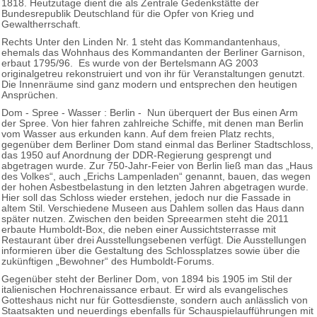
1818. Heutzutage dient die als Zentrale Gedenkstätte der
Bundesrepublik Deutschland für die Opfer von Krieg und
Gewaltherrschaft.
Rechts Unter den Linden Nr. 1 steht das Kommandantenhaus,
ehemals das Wohnhaus des Kommandanten der Berliner Garnison,
erbaut 1795/96. Es wurde von der Bertelsmann AG 2003
originalgetreu rekonstruiert und von ihr für Veranstaltungen genutzt.
Die Innenräume sind ganz modern und entsprechen den heutigen
Ansprüchen.
Dom - Spree - Wasser : Berlin - Nun überquert der Bus einen Arm
der Spree. Von hier fahren zahlreiche Schiffe, mit denen man Berlin
vom Wasser aus erkunden kann. Auf dem freien Platz rechts,
gegenüber dem Berliner Dom stand einmal das Berliner Stadtschloss,
das 1950 auf Anordnung der DDR-Regierung gesprengt und
abgetragen wurde. Zur 750-Jahr-Feier von Berlin ließ man das „Haus
des Volkes“, auch „Erichs Lampenladen“ genannt, bauen, das wegen
der hohen Asbestbelastung in den letzten Jahren abgetragen wurde.
Hier soll das Schloss wieder erstehen, jedoch nur die Fassade in
altem Stil. Verschiedene Museen aus Dahlem sollen das Haus dann
später nutzen. Zwischen den beiden Spreearmen steht die 2011
erbaute Humboldt-Box, die neben einer Aussichtsterrasse mit
Restaurant über drei Ausstellungsebenen verfügt. Die Ausstellungen
informieren über die Gestaltung des Schlossplatzes sowie über die
zukünftigen „Bewohner“ des Humboldt-Forums.
Gegenüber steht der Berliner Dom, von 1894 bis 1905 im Stil der
italienischen Hochrenaissance erbaut. Er wird als evangelisches
Gotteshaus nicht nur für Gottesdienste, sondern auch anlässlich von
Staatsakten und neuerdings ebenfalls für Schauspielaufführungen mit