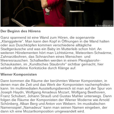
Der Beginn des Hörens
Ganz spannend ist eine Wand zum Hören, die sogenannte
„Klanggalerie“. Man kann den Kopf in Öffnungen in die Wand halten
oder aus Duschköpfen kommen verschiedene alltägliche
Stadtgeräusche und was ein Baby im Mutterleib schon hört. An
weiteren Hörelementen hört man Lichtstürme, Meteoriten-Schwärme,
Zahnarztbohren, das Schnarchen eines Menschen und
Meeresrauschen. Schallwellen werden in einem Plexiglasrohr-
Schaukasten, im „Kundtsches Staubrohr“ sichtbar gemacht, hier
wirbeln ultrafeine Korkstücke durch Klänge auf.
Wiener Komponisten
Dann kommen die Räume der berühmten Wiener Komponisten, in
denen man die Zeit und das Werk der Komponisten nachempfinden
kann. Im multimedialen Ausstellungsbereich ist man auf der Spur von
Joseph Haydn, Wolfgang Amadeus Mozart, Wolfgang Beethoven,
Franz Schubert, Johann Strauß und Gustav Mahler unterwegs. Dann
folgen die Räume der Komponisten der Wiener Moderne wie Arnold
Schönberg, Alban Berg und Anton von Webern. Im musikalischen
Namensspiel „Namadeus“ kann man seinen Namen eingeben, der
dann ich eine Mozartkomposition umgewandelt wird.