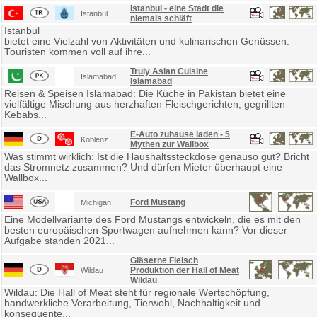
Istanbul - eine Stadt die
Istanbul
niemals schläft
Istanbul
bietet eine Vielzahl von Aktivitäten und kulinarischen Genüssen.
Touristen kommen voll auf ihre...
Truly Asian Cuisine
Islamabad
Islamabad
Reisen & Speisen Islamabad: Die Küche in Pakistan bietet eine
vielfältige Mischung aus herzhaften Fleischgerichten, gegrillten
Kebabs...
E-Auto zuhause laden - 5
Koblenz
Mythen zur Wallbox
Was stimmt wirklich: Ist die Haushaltssteckdose genauso gut? Bricht
das Stromnetz zusammen? Und dürfen Mieter überhaupt eine
Wallbox...
Ford Mustang
Michigan
Eine Modellvariante des Ford Mustangs entwickeln, die es mit den
besten europäischen Sportwagen aufnehmen kann? Vor dieser
Aufgabe standen 2021...
Gläserne Fleisch
Produktion der Hall of Meat
Wildau
Wildau
Wildau: Die Hall of Meat steht für regionale Wertschöpfung,
handwerkliche Verarbeitung, Tierwohl, Nachhaltigkeit und
konsequente...