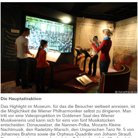
Die Hauptattraktion
Das Highlight im Museum, für das die Besucher weltweit anreisen, ist
die Möglichkeit die Wiener Philharmoniker selbst zu dirigieren. Man
tritt vor eine Videoprojektion im Goldenen Saal des Wiener
Musikvereins und kann sich für eins von fünf Musikstücken
entscheiden: Donauwalzer, die Nannen-Polka, Mozarts Kleine
Nachtmusik, den Radetzky-Marsch, den Ungarischen Tanz Nr. 5 von
Johannes Brahms sowie die Orpheus-Quadrille von Johann Strauß.