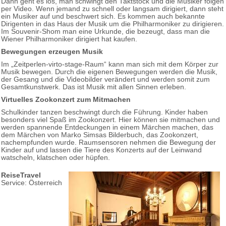
Dann geht es los, man schwingt den Taktstock und die Musiker folgen
per Video. Wenn jemand zu schnell oder langsam dirigiert, dann steht
ein Musiker auf und beschwert sich. Es kommen auch bekannte
Dirigenten in das Haus der Musik um die Philharmoniker zu dirigieren.
Im Souvenir-Shom man eine Urkunde, die bezeugt, dass man die
Wiener Philharmoniker dirigiert hat kaufen.
Bewegungen erzeugen Musik
Im „Zeitperlen-virto-stage-Raum“ kann man sich mit dem Körper zur
Musik bewegen. Durch die eigenen Bewegungen werden die Musik,
der Gesang und die Videobilder verändert und werden somit zum
Gesamtkunstwerk. Das ist Musik mit allen Sinnen erleben.
Virtuelles Zookonzert zum Mitmachen
Schulkinder tanzen beschwingt durch die Führung. Kinder haben
besonders viel Spaß im Zookonzert. Hier können sie mitmachen und
werden spannende Entdeckungen in einem Märchen machen, das
dem Märchen von Marko Simsas Bilderbuch, das Zookonzert,
nachempfunden wurde. Raumsensoren nehmen die Bewegung der
Kinder auf und lassen die Tiere des Konzerts auf der Leinwand
watscheln, klatschen oder hüpfen.
ReiseTravel
Service: Österreich