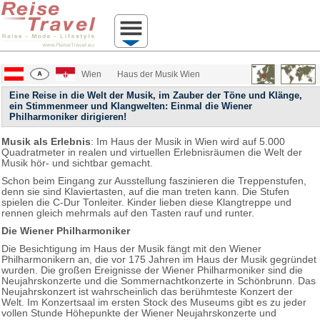
Wien
Haus der Musik Wien
Eine Reise in die Welt der Musik, im Zauber der Töne und Klänge,
ein Stimmenmeer und Klangwelten: Einmal die Wiener
Philharmoniker dirigieren!
Musik als Erlebnis
: Im Haus der Musik in Wien wird auf 5.000
Quadratmeter in realen und virtuellen Erlebnisräumen die Welt der
Musik hör- und sichtbar gemacht.
Schon beim Eingang zur Ausstellung faszinieren die Treppenstufen,
denn sie sind Klaviertasten, auf die man treten kann. Die Stufen
spielen die C-Dur Tonleiter. Kinder lieben diese Klangtreppe und
rennen gleich mehrmals auf den Tasten rauf und runter.
Die Wiener Philharmoniker
Die Besichtigung im Haus der Musik fängt mit den Wiener
Philharmonikern an, die vor 175 Jahren im Haus der Musik gegründet
wurden. Die großen Ereignisse der Wiener Philharmoniker sind die
Neujahrskonzerte und die Sommernachtkonzerte in Schönbrunn. Das
Neujahrskonzert ist wahrscheinlich das berühmteste Konzert der
Welt. Im Konzertsaal im ersten Stock des Museums gibt es zu jeder
vollen Stunde Höhepunkte der Wiener Neujahrskonzerte und