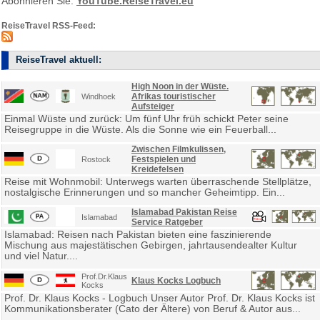
Abonnieren Sie:
YouTube.ReiseTravel.eu
ReiseTravel RSS-Feed:
ReiseTravel aktuell:
High Noon in der Wüste.
Afrikas touristischer
Windhoek
Aufsteiger
Einmal Wüste und zurück: Um fünf Uhr früh schickt Peter seine
Reisegruppe in die Wüste. Als die Sonne wie ein Feuerball...
Zwischen Filmkulissen,
Festspielen und
Rostock
Kreidefelsen
Reise mit Wohnmobil: Unterwegs warten überraschende Stellplätze,
nostalgische Erinnerungen und so mancher Geheimtipp. Ein...
Islamabad Pakistan Reise
Islamabad
Service Ratgeber
Islamabad: Reisen nach Pakistan bieten eine faszinierende
Mischung aus majestätischen Gebirgen, jahrtausendealter Kultur
und viel Natur....
Prof.Dr.Klaus
Klaus Kocks Logbuch
Kocks
Prof. Dr. Klaus Kocks - Logbuch Unser Autor Prof. Dr. Klaus Kocks ist
Kommunikationsberater (Cato der Ältere) von Beruf & Autor aus...