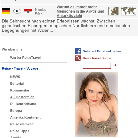
Warum es immer mehr
Nicolas
Menschen in die Arktis und
Kitzki
Antarktis zieht
Die Sehnsucht nach echten Erlebnissen wächst: Zwischen
gigantischen Eisbergen, magischen Nordlichtern und emotionalen
Begegnungen mit Walen:...
Wir über uns
Seite auf Facebook teilen
Wer ist ReiseTravel
ReiseTravel Suche
Reise - Travel - Voyage
NEWS
Editorial
Kommentar
A - Oesterreich
D - Deutschland
Europa
Amerika Kontinent
Reise weltweit
Reise Tipps
Archiv