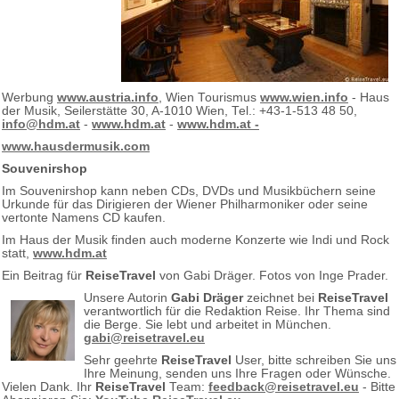
Werbung
www.austria.info
, Wien Tourismus
www.wien.info
- Haus
der Musik, Seilerstätte 30, A-1010 Wien, Tel.: +43-1-513 48 50,
info@hdm.at
-
www.hdm.at
-
www.hdm.at -
www.hausdermusik.com
Souvenirshop
Im Souvenirshop kann neben CDs, DVDs und Musikbüchern seine
Urkunde für das Dirigieren der Wiener Philharmoniker oder seine
vertonte Namens CD kaufen.
Im Haus der Musik finden auch moderne Konzerte wie Indi und Rock
statt,
www.hdm.at
Ein Beitrag für
ReiseTravel
von Gabi Dräger. Fotos von Inge Prader.
Unsere Autorin
Gabi Dräger
zeichnet bei
ReiseTravel
verantwortlich für die Redaktion Reise. Ihr Thema sind
die Berge. Sie lebt und arbeitet in München.
gabi@reisetravel.eu
Sehr geehrte
ReiseTravel
User, bitte schreiben Sie uns
Ihre Meinung, senden uns Ihre Fragen oder Wünsche.
Vielen Dank. Ihr
ReiseTravel
Team:
feedback@reisetravel.eu
- Bitte