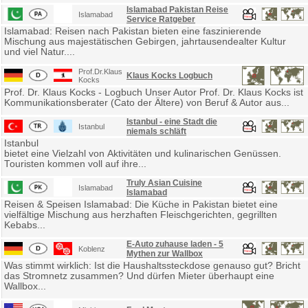
Islamabad Pakistan Reise
Islamabad
Service Ratgeber
Islamabad: Reisen nach Pakistan bieten eine faszinierende
Mischung aus majestätischen Gebirgen, jahrtausendealter Kultur
und viel Natur....
Prof.Dr.Klaus
Klaus Kocks Logbuch
Kocks
Prof. Dr. Klaus Kocks - Logbuch Unser Autor Prof. Dr. Klaus Kocks ist
Kommunikationsberater (Cato der Ältere) von Beruf & Autor aus...
Istanbul - eine Stadt die
Istanbul
niemals schläft
Istanbul
bietet eine Vielzahl von Aktivitäten und kulinarischen Genüssen.
Touristen kommen voll auf ihre...
Truly Asian Cuisine
Islamabad
Islamabad
Reisen & Speisen Islamabad: Die Küche in Pakistan bietet eine
vielfältige Mischung aus herzhaften Fleischgerichten, gegrillten
Kebabs...
E-Auto zuhause laden - 5
Koblenz
Mythen zur Wallbox
Was stimmt wirklich: Ist die Haushaltssteckdose genauso gut? Bricht
das Stromnetz zusammen? Und dürfen Mieter überhaupt eine
Wallbox...