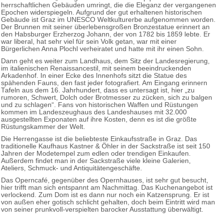
herrschaftlichen Gebäuden umringt, die die Eleganz der vergangenen
Epochen widerspiegeln. Aufgrund der gut erhaltenen historischen
Gebäude ist Graz im UNESCO Weltkulturerbe aufgenommen worden.
Der Brunnen mit seiner überlebensgroßen Bronzestatue erinnert an
den Habsburger Erzherzog Johann, der von 1782 bis 1859 lebte. Er
war liberal, hat sehr viel für sein Volk getan, war mit einer
Bürgerlichen Anna Plochl verheiratet und hatte mit ihr einen Sohn.
Dann geht es weiter zum Landhaus, dem Sitz der Landesregierung,
im italienischen Renaissancestil, mit seinem beeindruckenden
Arkadenhof. In einer Ecke des Innenhofs sitzt die Statue des
spähenden Fauns, den fast jeder fotografiert. Am Eingang erinnern
Tafeln aus dem 16. Jahrhundert, dass es untersagt ist, hier „zu
rumoren, Schwert, Dolch oder Brotmesser zu zücken, sich zu balgen
und zu schlagen“. Fans von historischen Waffen und Rüstungen
kommen im Landeszeughaus des Landeshauses mit 32.000
ausgestellten Exponaten auf ihre Kosten, denn es ist die größte
Rüstungskammer der Welt.
Die Herrengasse ist die beliebteste Einkaufsstraße in Graz. Das
traditionelle Kaufhaus Kastner & Öhler in der Sackstraße ist seit 150
Jahren der Modetempel zum edlen oder trendigen Einkaufen.
Außerdem findet man in der Sackstraße viele kleine Galerien,
Ateliers, Schmuck- und Antiquitätengeschäfte.
Das Operncafé, gegenüber des Opernhauses, ist sehr gut besucht,
hier trifft man sich entspannt am Nachmittag. Das Kuchenangebot ist
verlockend. Zum Dom ist es dann nur noch ein Katzensprung. Er ist
von außen eher gotisch schlicht gehalten, doch beim Eintritt wird man
von seiner prunkvoll-verspielten barocker Ausstattung überwältigt.