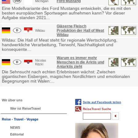
Ford Mustang
Michigan
Eine Modellvariante des Ford Mustangs entwickeln, die es mit den
besten europäischen Sportwagen aufnehmen kann? Vor dieser
Aufgabe standen 2021...
Gläserne Fleisch
Produktion der Hall of Meat
Wildau
Wildau
Wildau: Die Hall of Meat steht für regionale Wertschöpfung,
handwerkliche Verarbeitung, Tierwohl, Nachhaltigkeit und
konsequente...
Warum es immer mehr
Nicolas
Menschen in die Arktis und
Kitzki
Antarktis zieht
Die Sehnsucht nach echten Erlebnissen wächst: Zwischen
gigantischen Eisbergen, magischen Nordlichtern und emotionalen
Begegnungen mit Walen:...
Wir über uns
Seite auf Facebook teilen
Wer ist ReiseTravel
ReiseTravel Suche
Reise - Travel - Voyage
NEWS
Editorial