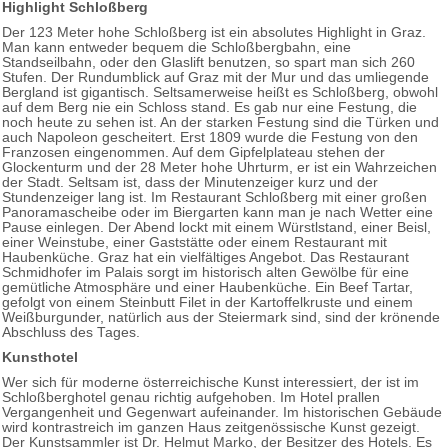
Highlight Schloßberg
Der 123 Meter hohe Schloßberg ist ein absolutes Highlight in Graz.
Man kann entweder bequem die Schloßbergbahn, eine
Standseilbahn, oder den Glaslift benutzen, so spart man sich 260
Stufen. Der Rundumblick auf Graz mit der Mur und das umliegende
Bergland ist gigantisch. Seltsamerweise heißt es Schloßberg, obwohl
auf dem Berg nie ein Schloss stand. Es gab nur eine Festung, die
noch heute zu sehen ist. An der starken Festung sind die Türken und
auch Napoleon gescheitert. Erst 1809 wurde die Festung von den
Franzosen eingenommen. Auf dem Gipfelplateau stehen der
Glockenturm und der 28 Meter hohe Uhrturm, er ist ein Wahrzeichen
der Stadt. Seltsam ist, dass der Minutenzeiger kurz und der
Stundenzeiger lang ist. Im Restaurant Schloßberg mit einer großen
Panoramascheibe oder im Biergarten kann man je nach Wetter eine
Pause einlegen. Der Abend lockt mit einem Würstlstand, einer Beisl,
einer Weinstube, einer Gaststätte oder einem Restaurant mit
Haubenküche. Graz hat ein vielfältiges Angebot. Das Restaurant
Schmidhofer im Palais sorgt im historisch alten Gewölbe für eine
gemütliche Atmosphäre und einer Haubenküche. Ein Beef Tartar,
gefolgt von einem Steinbutt Filet in der Kartoffelkruste und einem
Weißburgunder, natürlich aus der Steiermark sind, sind der krönende
Abschluss des Tages.
Kunsthotel
Wer sich für moderne österreichische Kunst interessiert, der ist im
Schloßberghotel genau richtig aufgehoben. Im Hotel prallen
Vergangenheit und Gegenwart aufeinander. Im historischen Gebäude
wird kontrastreich im ganzen Haus zeitgenössische Kunst gezeigt.
Der Kunstsammler ist Dr. Helmut Marko, der Besitzer des Hotels. Es