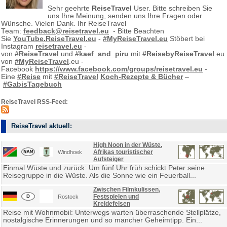
Sehr geehrte
ReiseTravel
User. Bitte schreiben Sie
uns Ihre Meinung, senden uns Ihre Fragen oder
Wünsche. Vielen Dank. Ihr ReiseTravel
Team:
feedback@reisetravel.eu
- Bitte Beachten
Sie
YouTube.ReiseTravel.eu
-
#MyReiseTravel.eu
Stöbert bei
Instagram
reisetravel.eu
-
von
#ReiseTravel
und
#kaef_and_piru
mit
#ReisebyReiseTravel
.eu
von
#MyReiseTravel
.eu -
Facebook
https://www.facebook.com/groups/reisetravel.eu
-
Eine
#Reise
mit
#ReiseTravel
Koch-Rezepte & Bücher
–
#GabisTagebuch
ReiseTravel RSS-Feed:
ReiseTravel aktuell:
High Noon in der Wüste.
Afrikas touristischer
Windhoek
Aufsteiger
Einmal Wüste und zurück: Um fünf Uhr früh schickt Peter seine
Reisegruppe in die Wüste. Als die Sonne wie ein Feuerball...
Zwischen Filmkulissen,
Festspielen und
Rostock
Kreidefelsen
Reise mit Wohnmobil: Unterwegs warten überraschende Stellplätze,
nostalgische Erinnerungen und so mancher Geheimtipp. Ein...