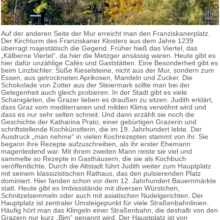
Auf der anderen Seite der Mur erreicht man den Franziskanerplatz.
Der Kirchturm des Franziskaner Klosters aus dem Jahre 1239
überragt majestätisch die Gegend. Früher hieß das Viertel, das
„Kälberne Viertel“, da hier die Metzger ansässig waren. Heute gibt es
hier dafür unzählige Cafés und Gaststätten. Eine Besonderheit gibt es
beim Linzbichler: Süße Kieselsteine, nicht aus der Mur, sondern zum
Essen, aus getrockneten Aprikosen, Mandeln und Zucker. Die
Schokolade von Zotter aus der Steiermark sollte man bei der
Gelegenheit auch gleich probieren. In der Stadt gibt es viele
Schanigärten, die Grazer lieben es draußen zu sitzen. Judith erklärt,
dass Graz vom mediterranen und milden Klima verwöhnt wird und
dass es nur sehr selten schneit. Und dann erzählt sie noch die
Geschichte der Katharina Prato, einer gebürtigen Grazerin und
schriftstellende Kochkünstlerin, die im 19. Jahrhundert lebte. Der
Ausdruck „man nehme“ in vielen Kochrezepten stammt von ihr. Sie
begann ihre Rezepte aufzuschreiben, als ihr erster Ehemann
magenleidend war. Mit ihrem zweiten Mann reiste sie viel und
sammelte so Rezepte in Gasthäusern, die sie als Kochbuch
veröffentlichte. Durch die Altstadt führt Judith weiter zum Hauptplatz
mit seinem klassizistischen Rathaus, das den pulsierenden Platz
dominiert. Hier fanden schon vor dem 12. Jahrhundert Bauernmärkte
statt. Heute gibt es Imbissstände mit diversen Würstchen,
Schnitzelsemmeln oder auch mit asiatischen Nudelgerichten. Der
Hauptplatz ist zentraler Umsteigepunkt für viele Straßenbahnlinien.
Häufig hört man das Klingeln einer Straßenbahn, die deshalb von den
Grazern nur kurz „Bim“ genannt wird. Der Hauptplatz ist von