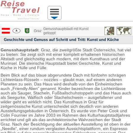
Genusshauptstadt mit Kunst
Graz
getoppt
Geschichte und Genuss auf Schritt und Tritt: Kunst und Küche
Genusshauptstadt
: Graz, die zweitgrößte Stadt Österreichs, hat viel
zu bieten: Sie zeigt sich mit einer komplett erhaltenen historischen
Altstadt und gleichzeitig auch modern, mit dem Kunsthaus und der
Murinsel. Die steirische Hauptstadt bietet Geschichte, Kunst und
Küche in Hülle und Fülle.
Beim Blick auf das blaue abgerundete Dach mit fünfzehn schrägen
Lichteinlass-Rüsseln – nozzles – glaubt man, auf einem anderen
Planeten zu sein. Das Haus wird deshalb von den Einheimischen
auch „Friendly Alien“ genannt. Kinder bezeichnen die Lichteinlässe
auch als Sauger, Stacheln, Fußballschuhstoppeln und das Haus auch
als Seegurke, Walfisch oder Stachelschwein – ausgefallener und
wilder geht es wirklich nicht. Das Kunsthaus in Graz für
zeitgenössische Kunst unterscheidet sich deutlich von anderen
Ausstellungsgebäuden in Österreich. Es wurde von Peter Cook und
Colin Fournier im Jahre 2003 im Rahmen des Kulturhauptstadtjahres
errichtet und gilt als das architektonische Wahrzeichen der Stadt
Graz. Nach der Besichtigung der aktuellen Ausstellung ist oben in der
„Needle“, einer rundum verglasten Aussichtsplattform, ein Espresso