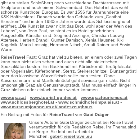
gibt am steilen Schloßberg noch verschiedene Dachterrassen mit
Skulpturen und auch einem Schwimmbad. Das Hotel ist das wohl
schönste Kunsthotel Europas. Es war 1596 für Jahrhunderte eine
K&K Hoftischlerei. Danach wurde das Gebäude zum „Gasthof
Bierstrom“ und in den 1980er Jahren wurde das Schlossberghotel
eröffnet. „Die Kunst ist zwar nicht das Brot, wohl aber der Wein des
Lebens“, von Jean Paul, so steht es im Hotel geschrieben.
Ausgestellte Künstler sind: Siegfried Anzinger, Christian Ludwig
Attersee, Herbert Brandl, Gunter Damisch, Xenia Hausner, Kiki
Kogelnik, Maria Lassnig, Hermann Nitsch, Arnulf Rainer und Erwin
Wurm.
ReiseTravel Fact
: Graz hat viel zu bieten, an einem oder zwei Tagen
kann man nicht alles sehen und auch nicht alle steierischen
Spezialitäten kosten. Ein Backhendl mit Kürbiskernöl, Erdäpfelsalat
oder Vogerlsalat, Käferbohnen, Sterrz, Steirerschnitzel, Blunzengröstl
oder das klassische Wurzelfleisch sollte man testen. Ohne
Kaiserschmarrn und Marillenknödel geht sowieso gar nichts. Nicht
umsonst gilt Graz als Genusshauptstadt. Man muss einfach länger in
Graz bleiben oder einfach immer wieder kommen.
www.graz.at
-
www.tourist-guides.at
-
www.graztourismus.at
-
www.schlossberghotel.at
-
www.schmidhoferimpalais.at
-
www.museumjoanneum.at/landeszeughaus
Ein Beitrag mit Fotos für
ReiseTravel
von
Gabi Dräger
Unsere Autorin Gabi Dräger zeichnet bei ReiseTravel
verantwortlich für die Redaktion Reise. Ihr Thema sind
die Berge. Sie lebt und arbeitet in
München.
gabi@reisetravel.eu