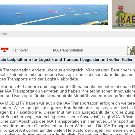
ation
Hannover
IAA Transportation
nale Leitplattform für Logistik und Transport begeistert mit vollen Hallen
AA Transportation endete überaus erfolgreich. Veranstalter, Besucher un
 sehr zufrieden mit dem neuen Konzept, das in diesem Jahr die gesam
des Transports und der Logistik abbildete.
eller aus 42 Ländern und insgesamt 230 nationale und internationale 
er IAA Transportation vertreten und haben ihre technischen Innovation
en und Konzepte für die klimaneutrale Mobilität von morgen präsentiert
AA MOBILITY haben wir auch die IAA Transportation erfolgreich weitere
unden. Wir zeigen jetzt die ganze Bandbreite der Logistik, von Lkw bis
agen bis Paketdrohne. Dieser Mut hat sich ausgezahlt, der große Zusp
nd Besucher zeigt, wie richtig dieser neue Ansatz ist“, sagt VDA-Präsid
üller zum Abschluss der IAA Transportation in Hannover. „Transport und
bensadern unsere Gesellschaft und der Wirtschaft. Die IAA Transportati
 Konzept Antworten auf die vielen Herausforderungen, vor denen die 
ht, geliefert. In Hannover wurde deutlich: Die Industrie liefert, was für e