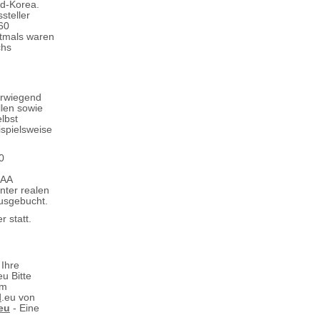
Süd-Korea.
steller
260
stmals waren
chs
erwiegend
llen sowie
elbst
spielsweise
0
IAA
nter realen
ausgebucht.
 statt.
 Ihre
u Bitte
am
l
.eu von
eu
- Eine