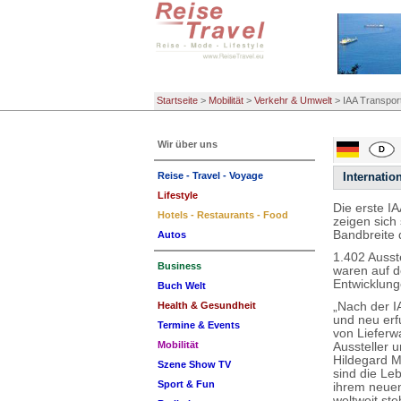
Startseite
>
Mobilität
>
Verkehr & Umwelt
>
IAA Transport
Wir über uns
Reise - Travel - Voyage
Internatio
Lifestyle
Die erste I
Hotels - Restaurants - Food
zeigen sich
Bandbreite 
Autos
1.402 Ausst
Business
waren auf d
Entwicklung
Buch Welt
„Nach der I
Health & Gesundheit
und neu erf
Termine & Events
von Lieferw
Mobilität
Aussteller u
Hildegard M
Szene Show TV
sind die Le
Sport & Fun
ihrem neuen
weltweit ste