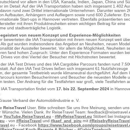
utschland vor allem in den USA, Kanada, Indien, Japan, China und 
er im Detail: Auf der IAA Transportation haben sich insgesamt 1.402 Aus
, davon rund zwei Drittel internationale Unternehmen. Darunter waren 
von Aufbauten, Anhängern und Aufliegern sowie rund 600 Zulieferer. Er
ernationale Start-ups in Hannover vertreten. Ebenfalls präsentierten se
ersteller mit ihren Produktneuheiten einen wichtigen Beitrag für eine
me und stadtverträgliche Logistik.
egeistert von neuem Konzept und Experience-Möglichkeiten
r bewerteten die IAA Transportation mit ihrem neuen Konzept weit üb
v. Als gut wurden insbesondere das Angebot an Neuheiten, neuen Mode
ionalität der Aussteller bewertet. Vor allem die Möglichkeit, Neuheiten s
ren fand hohen Zuspruch: Unter den Experience Formaten wurden bei
t Drives von drei Viertel der Besucher mit Höchstnoten bewertet.
er IAA Test Drives und des IAA Cargobike Parcours fanden rund 7.50
 statt. Auf den IAA Test Drives ließen sich insgesamt 61 Nutzfahrzeuge
n, der gesamte Testbetrieb wurde klimaneutral durchgeführt. Auf dem 
arcours konnten Besucherinnen und Besucher die neuesten Modelle u
 testen. Der Andrang für die Testfahrten war groß, viele Testfahrten 
 IAA Transportation findet vom
17. bis 22. September 2024
in Hannover
e
Krause Verband der Automobilindustrie e. V.
te
ReiseTravel
User. Bitte schreiben Sie uns Ihre Meinung, senden uns
 Wünsche. Vielen Dank. Ihr ReiseTravel Team: feedback@reisetravel.e
ie
YouTube.ReiseTravel.eu
-
#MyReiseTravel.eu
Stöbert bei Instagr
.eu
- von
#ReiseTravel
und
#kaef_and_piru
mit
#ReisebyReiseTrave
ravel
.eu - Facebook
https://www.facebook.com/groups/reisetravel.
#ReiseTravel
Koch-Rezepte & Bücher
–
#GabisTagebuch