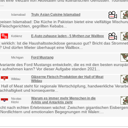
etet eine Vielzahl von Aktivitäten und kulinarischen Genüssen. Touris
...
Truly Asian Cuisine Islamabad
Islamabad
eisen Islamabad: Die Küche in Pakistan bietet eine vielfältige Mischu
Fleischgerichten, gegrillten Kebabs...
E-Auto zuhause laden - 5 Mythen zur Wallbox
Koblenz
wirklich: Ist die Haushaltssteckdose genauso gut? Bricht das Stromne
Und dürfen Mieter überhaupt eine Wallbox...
Ford Mustang
Michigan
lvariante des Ford Mustangs entwickeln, die es mit den besten europä
 aufnehmen kann? Vor dieser Aufgabe standen 2021...
Gläserne Fleisch Produktion der Hall of Meat
Wildau
Wildau
 Hall of Meat steht für regionale Wertschöpfung, handwerkliche Verarb
achhaltigkeit und konsequente...
Warum es immer mehr Menschen in die
Nicolas
Kitzki
Arktis und Antarktis zieht
cht nach echten Erlebnissen wächst: Zwischen gigantischen Eisbergen
Nordlichtern und emotionalen Begegnungen mit Walen:...