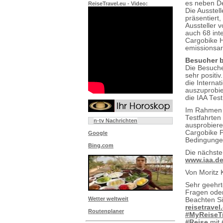
es neben De
ReiseTravel.eu - Video:
Die Ausstell
präsentiert
Aussteller 
auch 68 int
Cargobike H
emissionsar
Besucher b
Die Besuche
sehr positi
die Internat
auszuprobie
die IAA Tes
Im Rahmen d
Testfahrten
n-tv Nachrichten
ausprobiere
Cargobike P
Google
Bedingungen
Bing.com
Die nächste
www.iaa.d
Von Moritz 
Sehr geehr
Fragen oder
Wetter weltweit
Beachten S
reisetravel
Routenplaner
#MyReiseT
#Reise
mit