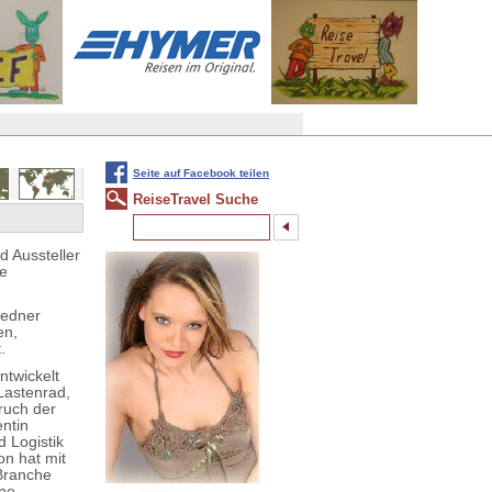
Seite auf Facebook teilen
ReiseTravel Suche
d Aussteller
te
Redner
en,
.
ntwickelt
 Lastenrad,
ruch der
entin
 Logistik
on hat mit
Branche
ine