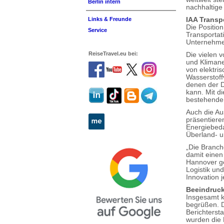
Berlin intern
nachhaltige
IAA Transpo
Links & Freunde
Die Position
Service
Transportati
Unternehme
ReiseTravel.eu bei:
Die vielen 
und Klimaneu
von elektri
Wasserstoff
denen der D
kann. Mit d
bestehende 
Auch die Au
präsentieren
Energiebeda
Überland- 
„Die Branch
damit einen
Hannover ge
Logistik un
Innovation j
Beeindruck
Insgesamt 
begrüßen. D
Berichtersta
wurden die 