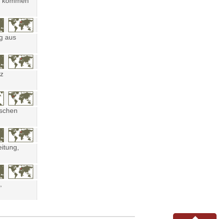
ten kommen
ng aus
tz
ischen
eitung,
,