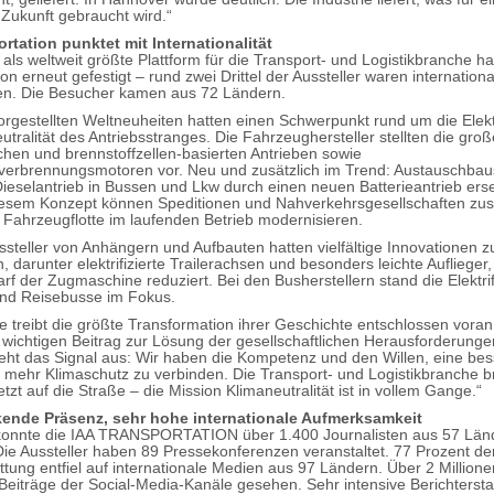
 Zukunft gebraucht wird.“
rtation punktet mit Internationalität
 als weltweit größte Plattform für die Transport- und Logistikbranche ha
on erneut gefestigt – rund zwei Drittel der Aussteller waren internationa
n. Die Besucher kamen aus 72 Ländern.
vorgestellten Weltneuheiten hatten einen Schwerpunkt rund um die Elekt
tralität des Antriebsstranges. Die Fahrzeughersteller stellten die große
schen und brennstoffzellen-basierten Antrieben sowie
verbrennungsmotoren vor. Neu und zusätzlich im Trend: Austauschbaus
ieselantrieb in Bussen und Lkw durch einen neuen Batterieantrieb ers
iesem Konzept können Speditionen und Nahverkehrsgesellschaften zusä
Fahrzeugflotte im laufenden Betrieb modernisieren.
ssteller von Anhängern und Aufbauten hatten vielfältige Innovationen z
, darunter elektrifizierte Trailerachsen und besonders leichte Auflieger,
rf der Zugmaschine reduziert. Bei den Busherstellern stand die Elektrif
und Reisebusse im Fokus.
e treibt die größte Transformation ihrer Geschichte entschlossen voran 
 wichtigen Beitrag zur Lösung der gesellschaftlichen Herausforderunge
ht das Signal aus: Wir haben die Kompetenz und den Willen, eine be
d mehr Klimaschutz zu verbinden. Die Transport- und Logistikbranche br
etzt auf die Straße – die Mission Klimaneutralität ist in vollem Gange.“
ende Präsenz, sehr hohe internationale Aufmerksamkeit
konnte die IAA TRANSPORTATION über 1.400 Journalisten aus 57 Län
ie Aussteller haben 89 Pressekonferenzen veranstaltet. 77 Prozent de
ttung entfiel auf internationale Medien aus 97 Ländern. Über 2 Million
Beiträge der Social-Media-Kanäle gesehen. Sehr intensive Berichterst