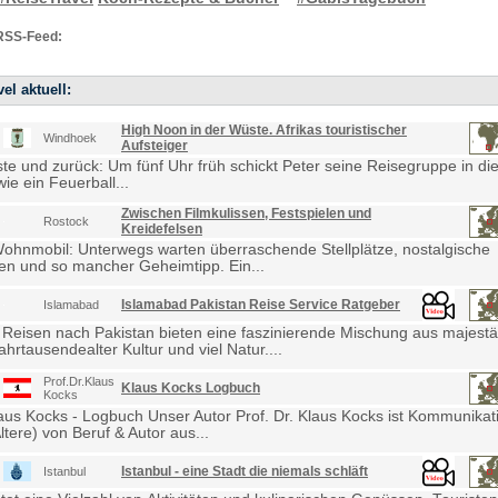
RSS-Feed:
el aktuell:
High Noon in der Wüste. Afrikas touristischer
Windhoek
Aufsteiger
e und zurück: Um fünf Uhr früh schickt Peter seine Reisegruppe in die
ie ein Feuerball...
Zwischen Filmkulissen, Festspielen und
Rostock
Kreidefelsen
Wohnmobil: Unterwegs warten überraschende Stellplätze, nostalgische
en und so mancher Geheimtipp. Ein...
Islamabad Pakistan Reise Service Ratgeber
Islamabad
 Reisen nach Pakistan bieten eine faszinierende Mischung aus majestä
ahrtausendealter Kultur und viel Natur....
Prof.Dr.Klaus
Klaus Kocks Logbuch
Kocks
laus Kocks - Logbuch Unser Autor Prof. Dr. Klaus Kocks ist Kommunikat
ltere) von Beruf & Autor aus...
Istanbul - eine Stadt die niemals schläft
Istanbul