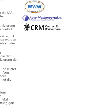
t die IAA
le
rifizierung
 Vielfalt
ätze, mit
etzt werden
tzlich die
u
 die den
izierung der
und leistet
n. Von
ssere
ingt die
dern
r
en Mal
attung gab