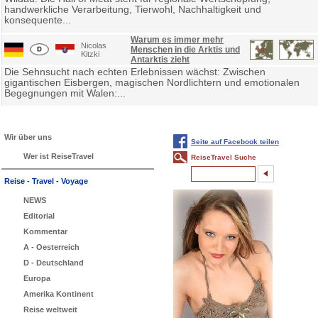
handwerkliche Verarbeitung, Tierwohl, Nachhaltigkeit und
konsequente...
Warum es immer mehr
Nicolas
Menschen in die Arktis und
Kitzki
Antarktis zieht
Die Sehnsucht nach echten Erlebnissen wächst: Zwischen
gigantischen Eisbergen, magischen Nordlichtern und emotionalen
Begegnungen mit Walen:...
Wir über uns
Seite auf Facebook teilen
Wer ist ReiseTravel
ReiseTravel Suche
Reise - Travel - Voyage
NEWS
Editorial
Kommentar
A - Oesterreich
D - Deutschland
Europa
Amerika Kontinent
Reise weltweit