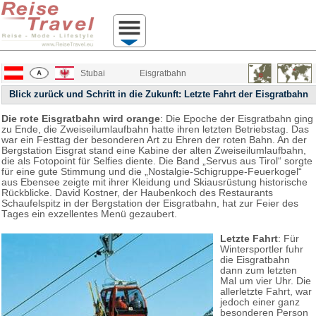
Stubai
Eisgratbahn
Blick zurück und Schritt in die Zukunft: Letzte Fahrt der Eisgratbahn
Die rote Eisgratbahn wird orange
: Die Epoche der Eisgratbahn ging
zu Ende, die Zweiseilumlaufbahn hatte ihren letzten Betriebstag. Das
war ein Festtag der besonderen Art zu Ehren der roten Bahn. An der
Bergstation Eisgrat stand eine Kabine der alten Zweiseilumlaufbahn,
die als Fotopoint für Selfies diente. Die Band „Servus aus Tirol“ sorgte
für eine gute Stimmung und die „Nostalgie-Schigruppe-Feuerkogel“
aus Ebensee zeigte mit ihrer Kleidung und Skiausrüstung historische
Rückblicke. David Kostner, der Haubenkoch des Restaurants
Schaufelspitz in der Bergstation der Eisgratbahn, hat zur Feier des
Tages ein exzellentes Menü gezaubert.
Letzte Fahrt
: Für
Wintersportler fuhr
die Eisgratbahn
dann zum letzten
Mal um vier Uhr. Die
allerletzte Fahrt, war
jedoch einer ganz
besonderen Person