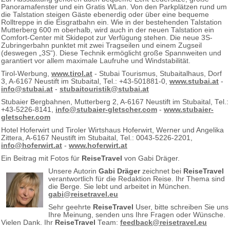
Panoramafenster und ein Gratis WLan. Von den Parkplätzen rund um
die Talstation steigen Gäste ebenerdig oder über eine bequeme
Rolltreppe in die Eisgratbahn ein. Wie in der bestehenden Talstation
Mutterberg 600 m oberhalb, wird auch in der neuen Talstation ein
Comfort-Center mit Skidepot zur Verfügung stehen. Die neue 3S-
Zubringerbahn punktet mit zwei Tragseilen und einem Zugseil
(deswegen „3S“). Diese Technik ermöglicht große Spannweiten und
garantiert vor allem maximale Laufruhe und Windstabilität.
Tirol-Werbung,
www.tirol.at
- Stubai Tourismus, Stubaitalhaus, Dorf
3, A-6167 Neustift im Stubaital, Tel.: +43-501881-0,
www.stubai.at
-
info@stubai.at
-
stubaitouristik@stubai.at
Stubaier Bergbahnen, Mutterberg 2, A-6167 Neustift im Stubaital, Tel.:
+43-5226-8141,
info@stubaier-gletscher.com
-
www.stubaier-
gletscher.com
Hotel Hoferwirt und Tiroler Wirtshaus Hoferwirt, Werner und Angelika
Zittera, A-6167 Neustift im Stubaital, Tel.: 0043-5226-2201,
info@hoferwirt.at
-
www.hoferwirt.at
Ein Beitrag mit Fotos für
ReiseTravel
von Gabi Dräger.
Unsere Autorin
Gabi Dräger
zeichnet bei
ReiseTravel
verantwortlich für die Redaktion Reise. Ihr Thema sind
die Berge. Sie lebt und arbeitet in München.
gabi@reisetravel.eu
Sehr geehrte
ReiseTravel
User, bitte schreiben Sie uns
Ihre Meinung, senden uns Ihre Fragen oder Wünsche.
Vielen Dank. Ihr
ReiseTravel
Team:
feedback@reisetravel.eu