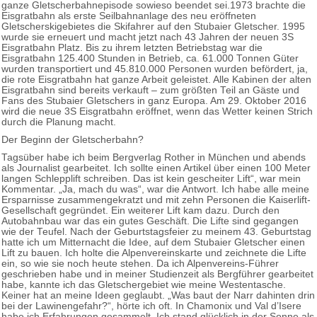
ganze Gletscherbahnepisode sowieso beendet sei.1973 brachte die
Eisgratbahn als erste Seilbahnanlage des neu eröffneten
Gletscherskigebietes die Skifahrer auf den Stubaier Gletscher. 1995
wurde sie erneuert und macht jetzt nach 43 Jahren der neuen 3S
Eisgratbahn Platz. Bis zu ihrem letzten Betriebstag war die
Eisgratbahn 125.400 Stunden in Betrieb, ca. 61.000 Tonnen Güter
wurden transportiert und 45.810.000 Personen wurden befördert, ja,
die rote Eisgratbahn hat ganze Arbeit geleistet. Alle Kabinen der alten
Eisgratbahn sind bereits verkauft – zum größten Teil an Gäste und
Fans des Stubaier Gletschers in ganz Europa. Am 29. Oktober 2016
wird die neue 3S Eisgratbahn eröffnet, wenn das Wetter keinen Strich
durch die Planung macht.
Der Beginn der Gletscherbahn?
Tagsüber habe ich beim Bergverlag Rother in München und abends
als Journalist gearbeitet. Ich sollte einen Artikel über einen 100 Meter
langen Schlepplift schreiben. Das ist kein gescheiter Lift“, war mein
Kommentar. „Ja, mach du was“, war die Antwort. Ich habe alle meine
Ersparnisse zusammengekratzt und mit zehn Personen die Kaiserlift-
Gesellschaft gegründet. Ein weiterer Lift kam dazu. Durch den
Autobahnbau war das ein gutes Geschäft. Die Lifte sind gegangen
wie der Teufel. Nach der Geburtstagsfeier zu meinem 43. Geburtstag
hatte ich um Mitternacht die Idee, auf dem Stubaier Gletscher einen
Lift zu bauen. Ich holte die Alpenvereinskarte und zeichnete die Lifte
ein, so wie sie noch heute stehen. Da ich Alpenvereins-Führer
geschrieben habe und in meiner Studienzeit als Bergführer gearbeitet
habe, kannte ich das Gletschergebiet wie meine Westentasche.
Keiner hat an meine Ideen geglaubt. „Was baut der Narr dahinten drin
bei der Lawinengefahr?“, hörte ich oft. In Chamonix und Val d’Isere
habe ich Erfahrungen gesammelt. Ich stand glücklich in der Sonne als