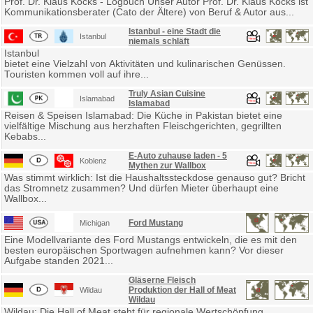
Prof. Dr. Klaus Kocks - Logbuch Unser Autor Prof. Dr. Klaus Kocks ist
Kommunikationsberater (Cato der Ältere) von Beruf & Autor aus...
Istanbul - eine Stadt die
Istanbul
niemals schläft
Istanbul
bietet eine Vielzahl von Aktivitäten und kulinarischen Genüssen.
Touristen kommen voll auf ihre...
Truly Asian Cuisine
Islamabad
Islamabad
Reisen & Speisen Islamabad: Die Küche in Pakistan bietet eine
vielfältige Mischung aus herzhaften Fleischgerichten, gegrillten
Kebabs...
E-Auto zuhause laden - 5
Koblenz
Mythen zur Wallbox
Was stimmt wirklich: Ist die Haushaltssteckdose genauso gut? Bricht
das Stromnetz zusammen? Und dürfen Mieter überhaupt eine
Wallbox...
Ford Mustang
Michigan
Eine Modellvariante des Ford Mustangs entwickeln, die es mit den
besten europäischen Sportwagen aufnehmen kann? Vor dieser
Aufgabe standen 2021...
Gläserne Fleisch
Produktion der Hall of Meat
Wildau
Wildau
Wildau: Die Hall of Meat steht für regionale Wertschöpfung,