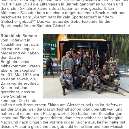
im Frühjahr 1973 die Liftanlagen in Betrieb genommen wurden und
die ersten Skifahrer kamen. Jetzt haben wir was geschafft. Ein
Münchner Skiläufer kam mit einem abgebrochenen Stock zu mir und
beschwerte sich: „Warum habt ihr kein Sportgeschäft auf dem
Gletscher gebaut?“ Das war quasi die Geburtsstunde für die
Sportgeschäfte am Stubaier Gletscher.
Rückblick
: Barbara
vom Hoferwirt in
Neustift erinnert sich.
Ich war ein junges
Mädel und wir haben
den Bau der
Bergbahn schon
mitbekommen, waren
aber eher skeptisch.
Am 31. Mai 1973 war
es dann soweit, die
Bahn wurde eröffnet.
Keiner hat damit
gerechnet, dass so
viele Skifahrer
kommen. Die Leute
saßen nach ihrem ersten Skitag am Gletscher bei uns im Hoferwirt
auf der Stiege, weil die Gastwirtschaft schon total überfüllt war, und
haben auf einen freien Platz gewartet. Sie hatten ihre Bestellungen
schon auf Bierdeckel geschrieben, damit es nachher schneller ging.
Nach und nach gingen die Vorräte in der Küche aus, keiner hatte mit
diesem Ansturm gerechnet, es gab bald keine Eier und kein Fleisch