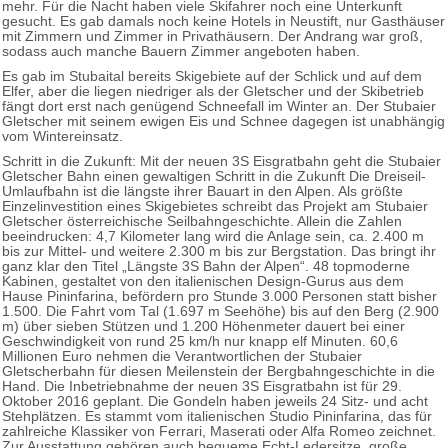
mehr. Für die Nacht haben viele Skifahrer noch eine Unterkunft
gesucht. Es gab damals noch keine Hotels in Neustift, nur Gasthäuser
mit Zimmern und Zimmer in Privathäusern. Der Andrang war groß,
sodass auch manche Bauern Zimmer angeboten haben.
Es gab im Stubaital bereits Skigebiete auf der Schlick und auf dem
Elfer, aber die liegen niedriger als der Gletscher und der Skibetrieb
fängt dort erst nach genügend Schneefall im Winter an. Der Stubaier
Gletscher mit seinem ewigen Eis und Schnee dagegen ist unabhängig
vom Wintereinsatz.
Schritt in die Zukunft: Mit der neuen 3S Eisgratbahn geht die Stubaier
Gletscher Bahn einen gewaltigen Schritt in die Zukunft Die Dreiseil-
Umlaufbahn ist die längste ihrer Bauart in den Alpen. Als größte
Einzelinvestition eines Skigebietes schreibt das Projekt am Stubaier
Gletscher österreichische Seilbahngeschichte. Allein die Zahlen
beeindrucken: 4,7 Kilometer lang wird die Anlage sein, ca. 2.400 m
bis zur Mittel- und weitere 2.300 m bis zur Bergstation. Das bringt ihr
ganz klar den Titel „Längste 3S Bahn der Alpen“. 48 topmoderne
Kabinen, gestaltet von den italienischen Design-Gurus aus dem
Hause Pininfarina, befördern pro Stunde 3.000 Personen statt bisher
1.500. Die Fahrt vom Tal (1.697 m Seehöhe) bis auf den Berg (2.900
m) über sieben Stützen und 1.200 Höhenmeter dauert bei einer
Geschwindigkeit von rund 25 km/h nur knapp elf Minuten. 60,6
Millionen Euro nehmen die Verantwortlichen der Stubaier
Gletscherbahn für diesen Meilenstein der Bergbahngeschichte in die
Hand. Die Inbetriebnahme der neuen 3S Eisgratbahn ist für 29.
Oktober 2016 geplant. Die Gondeln haben jeweils 24 Sitz- und acht
Stehplätzen. Es stammt vom italienischen Studio Pininfarina, das für
zahlreiche Klassiker von Ferrari, Maserati oder Alfa Romeo zeichnet.
Zur Ausstattung gehören auch bequeme Echt-Ledersitze, große