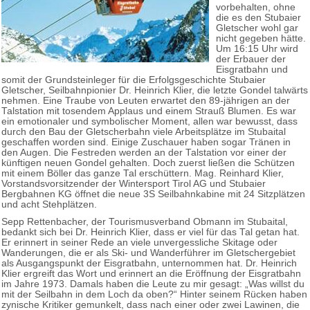
vorbehalten, ohne
die es den Stubaier
Gletscher wohl gar
nicht gegeben hätte.
Um 16:15 Uhr wird
der Erbauer der
Eisgratbahn und
somit der Grundsteinleger für die Erfolgsgeschichte Stubaier
Gletscher, Seilbahnpionier Dr. Heinrich Klier, die letzte Gondel talwärts
nehmen. Eine Traube von Leuten erwartet den 89-jährigen an der
Talstation mit tosendem Applaus und einem Strauß Blumen. Es war
ein emotionaler und symbolischer Moment, allen war bewusst, dass
durch den Bau der Gletscherbahn viele Arbeitsplätze im Stubaital
geschaffen worden sind. Einige Zuschauer haben sogar Tränen in
den Augen. Die Festreden werden an der Talstation vor einer der
künftigen neuen Gondel gehalten. Doch zuerst ließen die Schützen
mit einem Böller das ganze Tal erschüttern. Mag. Reinhard Klier,
Vorstandsvorsitzender der Wintersport Tirol AG und Stubaier
Bergbahnen KG öffnet die neue 3S Seilbahnkabine mit 24 Sitzplätzen
und acht Stehplätzen.
Sepp Rettenbacher, der Tourismusverband Obmann im Stubaital,
bedankt sich bei Dr. Heinrich Klier, dass er viel für das Tal getan hat.
Er erinnert in seiner Rede an viele unvergessliche Skitage oder
Wanderungen, die er als Ski- und Wanderführer im Gletschergebiet
als Ausgangspunkt der Eisgratbahn, unternommen hat. Dr. Heinrich
Klier ergreift das Wort und erinnert an die Eröffnung der Eisgratbahn
im Jahre 1973. Damals haben die Leute zu mir gesagt: „Was willst du
mit der Seilbahn in dem Loch da oben?“ Hinter seinem Rücken haben
zynische Kritiker gemunkelt, dass nach einer oder zwei Lawinen, die