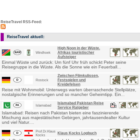
ReiseTravel RSS-Feed:
ReiseTravel aktuell:
High Noon in der Wüste.
Afrikas touristischer
Windhoek
Aufsteiger
Einmal Wüste und zurück: Um fünf Uhr früh schickt Peter seine
Reisegruppe in die Wüste. Als die Sonne wie ein Feuerball...
Zwischen Filmkulissen,
Festspielen und
Rostock
Kreidefelsen
Reise mit Wohnmobil: Unterwegs warten überraschende Stellplätze,
nostalgische Erinnerungen und so mancher Geheimtipp. Ein...
Islamabad Pakistan Reise
Islamabad
Service Ratgeber
Islamabad: Reisen nach Pakistan bieten eine faszinierende
Mischung aus majestätischen Gebirgen, jahrtausendealter Kultur
und viel Natur....
Prof.Dr.Klaus
Klaus Kocks Logbuch
Kocks