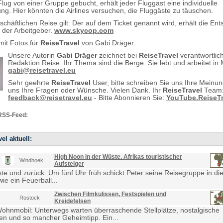
lug von einer Gruppe gebucht, erhält jeder Fluggast eine individuelle
ng. Hier könnten die Airlines versuchen, die Fluggäste zu täuschen.
schäftlichen Reise gilt: Der auf dem Ticket genannt wird, erhält die En
a der Arbeitgeber.
www.skycop.com
mit Fotos für
ReiseTravel
von Gabi Dräger.
Unsere Autorin
Gabi Dräger
zeichnet bei
ReiseTravel
verantwortlich
Redaktion Reise. Ihr Thema sind die Berge. Sie lebt und arbeitet in
gabi@reisetravel.eu
Sehr geehrte
ReiseTravel
User, bitte schreiben Sie uns Ihre Meinu
uns Ihre Fragen oder Wünsche. Vielen Dank. Ihr
ReiseTravel
Team
feedback@reisetravel.eu
- Bitte Abonnieren Sie:
YouTube.ReiseTr
RSS-Feed:
el aktuell:
High Noon in der Wüste. Afrikas touristischer
Windhoek
Aufsteiger
e und zurück: Um fünf Uhr früh schickt Peter seine Reisegruppe in die
ie ein Feuerball...
Zwischen Filmkulissen, Festspielen und
Rostock
Kreidefelsen
Wohnmobil: Unterwegs warten überraschende Stellplätze, nostalgische
en und so mancher Geheimtipp. Ein...