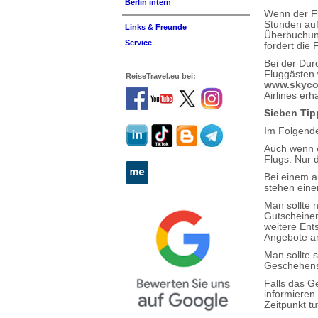
Berlin intern
Wenn der Fl
Stunden auf
Links & Freunde
Überbuchung
Service
fordert die
Bei der Dur
Fluggästen 
ReiseTravel.eu bei:
www.skyc
Airlines er
Sieben Tip
Im Folgende
Auch wenn e
Flugs. Nur
Bei einem a
stehen eine
Man sollte 
Gutscheinen
weitere Ent
Angebote a
Man sollte 
Geschehens 
Falls das G
informieren
Zeitpunkt t