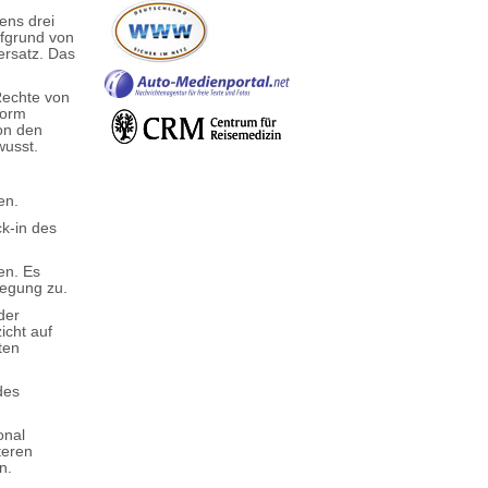
ens drei
ufgrund von
ersatz. Das
Rechte von
form
on den
wusst.
en.
k-in des
en. Es
legung zu.
der
cht auf
ten
des
onal
teren
n.