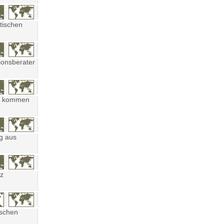
tischen
ionsberater
ten kommen
ng aus
tz
ischen