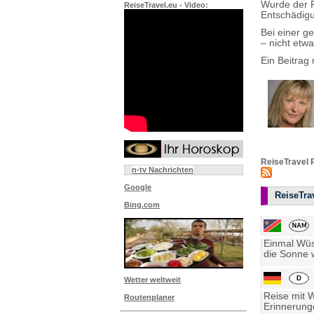
Wurde der F
ReiseTravel.eu - Video:
Entschädigu
Bei einer ge
– nicht etw
Ein Beitrag 
ReiseTravel 
n-tv Nachrichten
Google
ReiseTrav
Bing.com
Einmal Wüst
die Sonne w
Wetter weltweit
Reise mit 
Routenplaner
Erinnerung