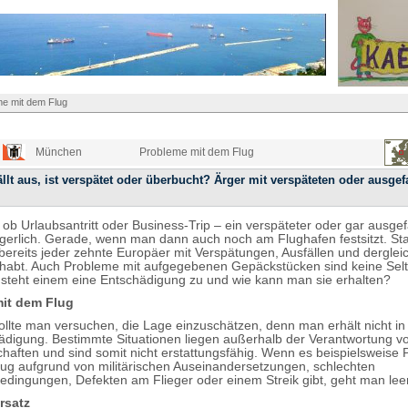
e mit dem Flug
München
Probleme mit dem Flug
ällt aus, ist verspätet oder überbucht? Ärger mit verspäteten oder ausgef
l ob Urlaubsantritt oder Business-Trip – ein verspäteter oder gar ausgef
rgerlich. Gerade, wenn man dann auch noch am Flughafen festsitzt. Sta
 bereits jeder zehnte Europäer mit Verspätungen, Ausfällen und derglei
abt. Auch Probleme mit aufgegebenen Gepäckstücken sind keine Selte
 steht einem eine Entschädigung zu und wie kann man sie erhalten?
it dem Flug
sollte man versuchen, die Lage einzuschätzen, denn man erhält nicht in 
ädigung. Bestimmte Situationen liegen außerhalb der Verantwortung v
chaften und sind somit nicht erstattungsfähig. Wenn es beispielsweise
lug aufgrund von militärischen Auseinandersetzungen, schlechten
edingungen, Defekten am Flieger oder einem Streik gibt, geht man lee
rsatz