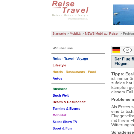
Startseite
>
Mobilität
>
NEWS Mobil auf Reisen
>
Problem
Wir über uns
Reise - Travel - Voyage
Der Flug f
Flügen!
Lifestyle
Hotels - Restaurants - Food
Tipps
: Ega
ist immer ä
Autos
zufolge hat
kämpfen geh
Business
diesem Fall
Buch Welt
Probleme m
Health & Gesundheit
Als Erstes 
Termine & Events
eine Entsch
Mobilität
Fluggesells
mit Ihrem F
Szene Show TV
Witterungsb
Sport & Fun
Schadense