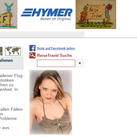
Seite auf Facebook teilen
ReiseTravel Suche
allenen
allener Flug
tistiken
chen zu
nheit. In
allen Fällen
on
 Probleme
r aus.