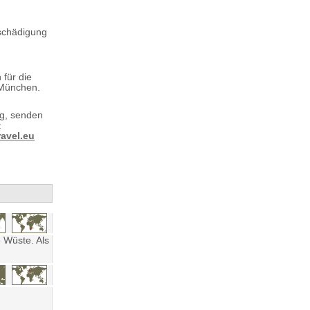
tschädigung
 für die
 München.
ng, senden
:
avel.eu
 Wüste. Als