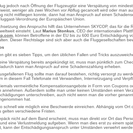
ug jedoch nach Öffnung der Flugzeugtür eine Verspätung von mindest
weist, weniger als zwei Wochen vor Abflug gecancelt wird oder man a
 nicht mitfliegen konnte, dann hat man Anspruch auf einen Schadens
 Fluggast-Verordnung der Europäischen Union.
chsetzung des Anspruchs hilft das Unternehmen SKYCOP, das für die 
weltweit einsteht. Laut
Marius Stonkus
, CEO der internationalen Platt
op.com
, können Betroffene in der EU bis zu 600 Euro Entschädigung v
halten. Dieser Rechtslage sind sich aber auch die Fluggesellschaften be
ps
n gibt es sieben Tipps, um den üblichen Fallen und Tricks auszuweich
ine Verspätung bereits angekündigt ist, muss man pünktlich zum Chec
 dadurch kann man Anspruch auf eine Schadenszahlung erheben.
usgefallenen Flug sollte man darauf bestehen, richtig versorgt zu werd
m in diesem Fall Telefonate mit Verwandten, Internetzugang und Verpf
niemals vermeintliche Kompensationsangebote in Form von Coupons o
 annehmen. Außerdem sollte man unter keinen Umständen einen Verzi
schädigungen unterschreiben, auch nicht wenn man die vorher genann
ngenommen hat.
so schnell wie möglich eine Beschwerde einreichen. Abhängig vom Ort 
gelten verschiedene Fristen.
epäck nicht auf dem Band erscheint, muss man direkt vor Ort das Pers
 und eine Verlustmeldung aufgeben. Wenn man dies erst zu einem spä
ut, kann der Entschädigungsanspruch unter Umständen verwehrt werde