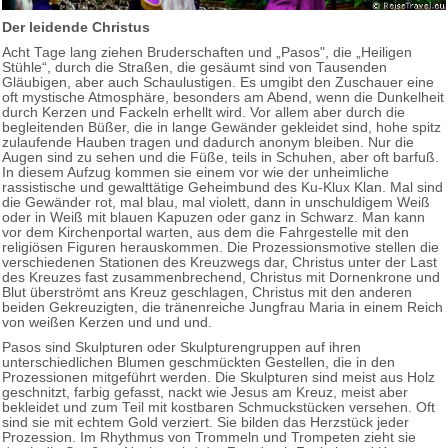
Der leidende Christus
Acht Tage lang ziehen Bruderschaften und „Pasos", die „Heiligen
Stühle“, durch die Straßen, die gesäumt sind von Tausenden
Gläubigen, aber auch Schaulustigen. Es umgibt den Zuschauer eine
oft mystische Atmosphäre, besonders am Abend, wenn die Dunkelheit
durch Kerzen und Fackeln erhellt wird. Vor allem aber durch die
begleitenden Büßer, die in lange Gewänder gekleidet sind, hohe spitz
zulaufende Hauben tragen und dadurch anonym bleiben. Nur die
Augen sind zu sehen und die Füße, teils in Schuhen, aber oft barfuß.
In diesem Aufzug kommen sie einem vor wie der unheimliche
rassistische und gewalttätige Geheimbund des Ku-Klux Klan. Mal sind
die Gewänder rot, mal blau, mal violett, dann in unschuldigem Weiß
oder in Weiß mit blauen Kapuzen oder ganz in Schwarz. Man kann
vor dem Kirchenportal warten, aus dem die Fahrgestelle mit den
religiösen Figuren herauskommen. Die Prozessionsmotive stellen die
verschiedenen Stationen des Kreuzwegs dar, Christus unter der Last
des Kreuzes fast zusammenbrechend, Christus mit Dornenkrone und
Blut überströmt ans Kreuz geschlagen, Christus mit den anderen
beiden Gekreuzigten, die tränenreiche Jungfrau Maria in einem Reich
von weißen Kerzen und und und.
Pasos sind Skulpturen oder Skulpturengruppen auf ihren
unterschiedlichen Blumen geschmückten Gestellen, die in den
Prozessionen mitgeführt werden. Die Skulpturen sind meist aus Holz
geschnitzt, farbig gefasst, nackt wie Jesus am Kreuz, meist aber
bekleidet und zum Teil mit kostbaren Schmuckstücken versehen. Oft
sind sie mit echtem Gold verziert. Sie bilden das Herzstück jeder
Prozession. Im Rhythmus von Trommeln und Trompeten zieht sie