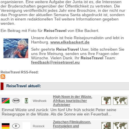
organisieren. Eine weitere Aufgabe der Junta ist es, die Interessen
der Bruderschaften gegenüber der Öffentlichkeit zu vertreten. Die
Vereinigung veröffentlicht jedes Jahr eine Broschüre, in der nicht nur
das Programm der aktuellen Semana Santa abgedruckt ist, sondern
auch in einem redaktionellen Teil weitere Informationen gegeben
werden.
Ein Beitrag mit Foto für
ReiseTravel
von Elke Backert.
Unsere Autorin ist freie Reisejournalistin und lebt in
Hamburg.
www.elkebackert.de
Sehr geehrte
ReiseTravel
User, bitte schreiben Sie
uns Ihre Meinung, senden uns Ihre Fragen oder
Wünsche. Vielen Dank. Ihr
ReiseTravel
Team:
feedback@reisetravel.eu
ReiseTravel RSS-Feed:
ReiseTravel aktuell:
High Noon in der Wüste.
Afrikas touristischer
Windhoek
Aufsteiger
Einmal Wüste und zurück: Um fünf Uhr früh schickt Peter seine
Reisegruppe in die Wüste. Als die Sonne wie ein Feuerball...
Zwischen Filmkulissen,
Festspielen und
Rostock