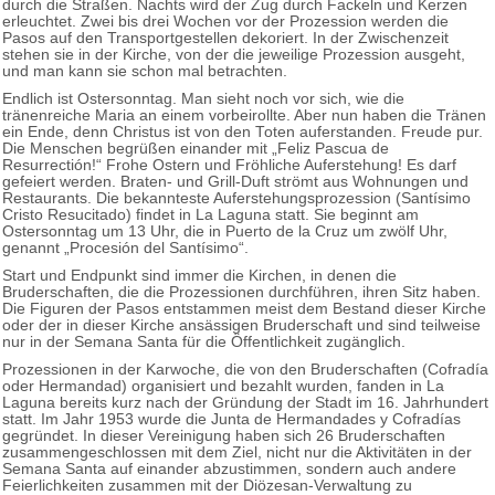
durch die Straßen. Nachts wird der Zug durch Fackeln und Kerzen
erleuchtet. Zwei bis drei Wochen vor der Prozession werden die
Pasos auf den Transportgestellen dekoriert. In der Zwischenzeit
stehen sie in der Kirche, von der die jeweilige Prozession ausgeht,
und man kann sie schon mal betrachten.
Endlich ist Ostersonntag. Man sieht noch vor sich, wie die
tränenreiche Maria an einem vorbeirollte. Aber nun haben die Tränen
ein Ende, denn Christus ist von den Toten auferstanden. Freude pur.
Die Menschen begrüßen einander mit „Feliz Pascua de
Resurrectión!“ Frohe Ostern und Fröhliche Auferstehung! Es darf
gefeiert werden. Braten- und Grill-Duft strömt aus Wohnungen und
Restaurants. Die bekannteste Auferstehungsprozession (Santísimo
Cristo Resucitado) findet in La Laguna statt. Sie beginnt am
Ostersonntag um 13 Uhr, die in Puerto de la Cruz um zwölf Uhr,
genannt „Procesión del Santísimo“.
Start und Endpunkt sind immer die Kirchen, in denen die
Bruderschaften, die die Prozessionen durchführen, ihren Sitz haben.
Die Figuren der Pasos entstammen meist dem Bestand dieser Kirche
oder der in dieser Kirche ansässigen Bruderschaft und sind teilweise
nur in der Semana Santa für die Öffentlichkeit zugänglich.
Prozessionen in der Karwoche, die von den Bruderschaften (Cofradía
oder Hermandad) organisiert und bezahlt wurden, fanden in La
Laguna bereits kurz nach der Gründung der Stadt im 16. Jahrhundert
statt. Im Jahr 1953 wurde die Junta de Hermandades y Cofradías
gegründet. In dieser Vereinigung haben sich 26 Bruderschaften
zusammengeschlossen mit dem Ziel, nicht nur die Aktivitäten in der
Semana Santa auf einander abzustimmen, sondern auch andere
Feierlichkeiten zusammen mit der Diözesan-Verwaltung zu