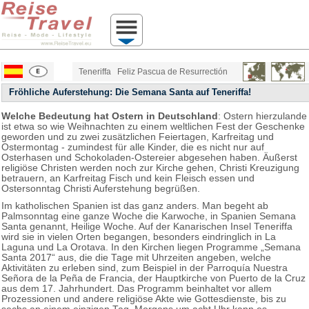
Teneriffa
Feliz Pascua de Resurrectión
Fröhliche Auferstehung: Die Semana Santa auf Teneriffa!
Welche Bedeutung hat Ostern in Deutschland
: Ostern hierzulande
ist etwa so wie Weihnachten zu einem weltlichen Fest der Geschenke
geworden und zu zwei zusätzlichen Feiertagen, Karfreitag und
Ostermontag - zumindest für alle Kinder, die es nicht nur auf
Osterhasen und Schokoladen-Ostereier abgesehen haben. Äußerst
religiöse Christen werden noch zur Kirche gehen, Christi Kreuzigung
betrauern, an Karfreitag Fisch und kein Fleisch essen und
Ostersonntag Christi Auferstehung begrüßen.
Im katholischen Spanien ist das ganz anders. Man begeht ab
Palmsonntag eine ganze Woche die Karwoche, in Spanien Semana
Santa genannt, Heilige Woche. Auf der Kanarischen Insel Teneriffa
wird sie in vielen Orten begangen, besonders eindringlich in La
Laguna und La Orotava. In den Kirchen liegen Programme „Semana
Santa 2017“ aus, die die Tage mit Uhrzeiten angeben, welche
Aktivitäten zu erleben sind, zum Beispiel in der Parroquía Nuestra
Señora de la Peña de Francia, der Hauptkirche von Puerto de la Cruz
aus dem 17. Jahrhundert. Das Programm beinhaltet vor allem
Prozessionen und andere religiöse Akte wie Gottesdienste, bis zu