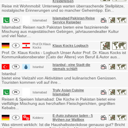
Kreidefelsen
Reise mit Wohnmobil: Unterwegs warten überraschende Stellplätze,
nostalgische Erinnerungen und so mancher Geheimtipp. Ein...
Islamabad Pakistan Reise
Islamabad
Service Ratgeber
Islamabad: Reisen nach Pakistan bieten eine faszinierende
Mischung aus majestätischen Gebirgen, jahrtausendealter Kultur
und viel Natur....
Prof.Dr.Klaus
Klaus Kocks Logbuch
Kocks
Prof. Dr. Klaus Kocks - Logbuch Unser Autor Prof. Dr. Klaus Kocks ist
Kommunikationsberater (Cato der Ältere) von Beruf & Autor aus...
Istanbul - eine Stadt die
Istanbul
niemals schläft
Istanbul
bietet eine Vielzahl von Aktivitäten und kulinarischen Genüssen.
Touristen kommen voll auf ihre...
Truly Asian Cuisine
Islamabad
Islamabad
Reisen & Speisen Islamabad: Die Küche in Pakistan bietet eine
vielfältige Mischung aus herzhaften Fleischgerichten, gegrillten
Kebabs...
E-Auto zuhause laden - 5
Koblenz
Mythen zur Wallbox
Was stimmt wirklich: Ist die Haushaltssteckdose genauso gut? Bricht