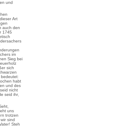
ten und
chen
dieser Art
egen
n auch den
r 1745
etisch
idersachers
r
ünderungen
üchers im
nen Sieg bei
Feuerholz
ßer sich
Schwarzen
 bedeutet:
rochen habt
nen und des
eid nicht
 seid ihr,
Seht,
ieht uns
rn trotzen
 wir sind
Vater! Steh