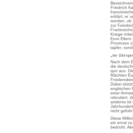
Bezeichnend
Friedrich Ka
französisch
erklärt; er 
worden, ob 
zur Feindsc
Frankreichs
Kriege mite
Eure Eltern
Provinzen ü
tapfer, son
„Im Übrige
Nach dem Ei
die deutsch
quo aus. Di
Mächten Eur
Friedensbem
Dabei stützt
englischen P
einer Armee
rekrutiert, 
anderes ist 
Jahrhundert
nicht gefüh
Diese Milli
ein ernst z
bedroht. Ab