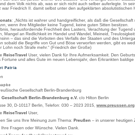
nd dem Volk nichts ab, was er sich nicht auch selber auferlegte. In sei
war Friedrich II. damit selbst unter den aufgeklärten absolutistischen
Monats
: „Nichts ist wahrer und handgreiflicher, als daß die Gesellschaft 
nn, wenn ihre Mitglieder keine Tugend, keine guten Sitten besitzen.
rbnis, herausfordernde Frechheit des Lasters, Verachtung der Tugend 
en, Mangel an Redlichkeit im Handel und Wandel, Meineid, Treulosigkeit
nsinn – das sind die Vorboten des Verfalls der Staaten und des Unterg
n sobald die Begriffe von Gut und Böse verworfen werden, gibt es we
r Lohn noch Strafe mehr.“ (Friedrich der Große)
te
ReiseTravel
User, vielen Dank für Ihre Aufmerksamkeit. Den Geburt
 Fortune und alles Gute im neuen Lebensjahr, den Erkrankten baldig
et Patria
len
chapke
reußische Gesellschaft Berlin-Brandenburg
 Gesellschaft Berlin-Brandenburg e.V.
c/o Hilton Berlin
se 30, D-10117 Berlin, Telefon: 030 – 2023 2015,
www.preussen.org
te
ReiseTravel
User,
iben Sie uns Ihre Meinung zum Thema:
Preußen
– in unserer heutigen 
 Ihre Fragen oder Wünsche. Vielen Dank.