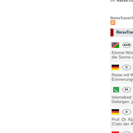
Ihr
ReiseTr
ReiseTravel 
ReiseTrav
Einmal Wüst
die Sonne w
Reise mit 
Erinnerung
Islamabad:
Gebirgen, j
Prof. Dr. K
(Cato der Ä