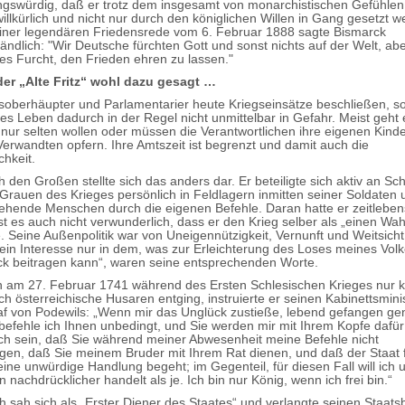
swürdig, daß er trotz dem insgesamt von monarchistischen Gefühlen 
illkürlich und nicht nur durch den königlichen Willen in Gang gesetzt 
einer legendären Friedensrede vom 6. Februar 1888 sagte Bismarck
ndlich: "Wir Deutsche fürchten Gott und sonst nichts auf der Welt, aber
es Furcht, den Frieden ehren zu lassen."
der „Alte Fritz“ wohl dazu gesagt …
oberhäupter und Parlamentarier heute Kriegseinsätze beschließen, so
es Leben dadurch in der Regel nicht unmittelbar in Gefahr. Meist geht
nur selten wollen oder müssen die Verantwortlichen ihre eigenen Kind
erwandten opfern. Ihre Amtszeit ist begrenzt und damit auch die
chkeit.
h den Großen stellte sich das anders dar. Er beteiligte sich aktiv an Sc
 Grauen des Krieges persönlich in Feldlagern inmitten seiner Soldaten 
ehende Menschen durch die eigenen Befehle. Daran hatte er zeitlebe
st es auch nicht verwunderlich, dass er den Krieg selber als „einen Wa
. Seine Außenpolitik war von Uneigennützigkeit, Vernunft und Weitsicht
ein Interesse nur in dem, was zur Erleichterung des Loses meines Vol
k beitragen kann“, waren seine entsprechenden Worte.
ch am 27. Februar 1741 während des Ersten Schlesischen Krieges nur
ch österreichische Husaren entging, instruierte er seinen Kabinettsmini
af von Podewils: „Wenn mir das Unglück zustieße, lebend gefangen 
befehle ich Ihnen unbedingt, und Sie werden mir mit Ihrem Kopfe dafür
ich sein, daß Sie während meiner Abwesenheit meine Befehle nicht
igen, daß Sie meinem Bruder mit Ihrem Rat dienen, und daß der Staat 
eine unwürdige Handlung begeht; im Gegenteil, für diesen Fall will ich 
 nachdrücklicher handelt als je. Ich bin nur König, wenn ich frei bin.“
 sah sich als „Erster Diener des Staates“ und verlangte seinen Staat