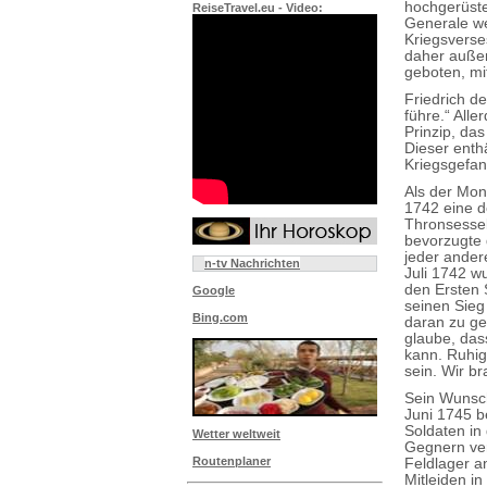
hochgerüst
ReiseTravel.eu - Video:
Generale we
Kriegsverse
daher außer
geboten, mi
Friedrich d
führe.“ Alle
Prinzip, da
Dieser enth
Kriegsgefan
Als der Mon
1742 eine d
Thronsessel
bevorzugte 
jeder ander
n-tv Nachrichten
Juli 1742 w
den Ersten 
Google
seinen Sieg
Bing.com
daran zu ge
glaube, das
kann. Ruhig
sein. Wir b
Sein Wunsch
Juni 1745 b
Soldaten in
Wetter weltweit
Gegnern ver
Routenplaner
Feldlager a
Mitleiden i