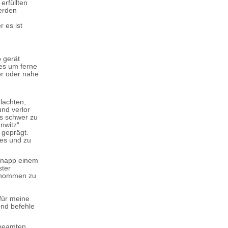
erfüllten
werden
 es ist
 gerät
 es um ferne
er oder nahe
hlachten,
und verlor
ns schwer zu
hnwitz“
 geprägt.
kes und zu
 knapp einem
ster
genommen zu
für meine
und befehle
sbeamten,