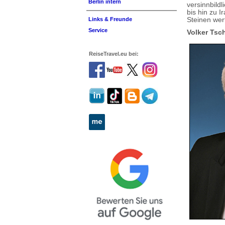
Berlin intern
versinnbild
bis hin zu 
Steinen werf
Links & Freunde
Service
Volker Ts
ReiseTravel.eu bei: