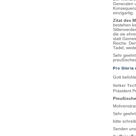
Generalen u
Konsequenz 
einzigartig.
Zitat des 
bestehen ka
Sittenverde
die sie ehr
statt Gemei
Reiche. Den
Tadel, wede
Sehr geehr
preußisches
Pro Gloria 
Gott befoh
Volker Ts
Präsident P
Preußische
Mohrenstras
Sehr geehr
bitte schre
Senden uns