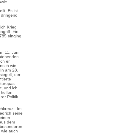
owie
lt. Es ist
 dringend
ich Krieg
ngriff. Ein
785 einging.
m 11. Juni
tstehenden
ch er
ensch wie
lin am 28.
iegelt, der
tierte
 Europas
t, und ich
rhelfen
er Politik
hkreuzt. Im
edrich seine
seinen
 aus dem
 besonderen
, wie auch