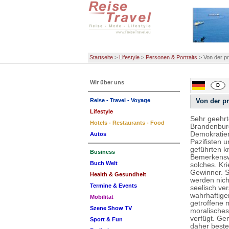
Startseite
>
Lifestyle
>
Personen & Portraits
>
Von der p
Wir über uns
Reise - Travel - Voyage
Von der p
Lifestyle
Sehr geehr
Hotels - Restaurants - Food
Brandenburg
Demokratien
Autos
Pazifisten 
geführten k
Business
Bemerkenswe
Buch Welt
solches. Kri
Gewinner. S
Health & Gesundheit
werden nich
Termine & Events
seelisch ve
wahrhaftige
Mobilität
getroffene m
Szene Show TV
moralisches
verfügt. Ge
Sport & Fun
daher beste