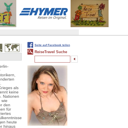
Seite auf Facebook teilen
ReiseTravel Suche
rlin-
r
torikern,
underten
.
rieges als
kennt keine
. Nationen
 wie
er den
en für
ziertes
ilkenntnisse
ngen heute
er hinaus