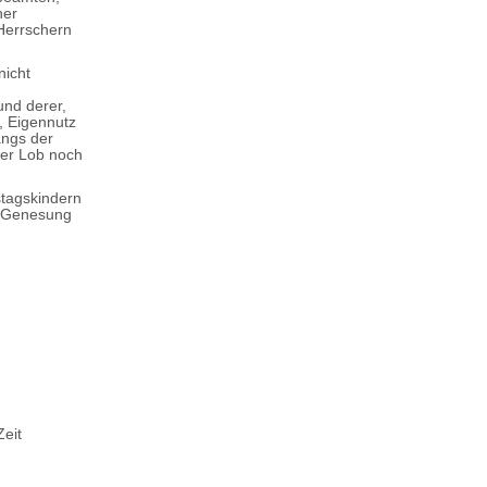
ner
 Herrschern
nicht
und derer,
, Eigennutz
angs der
der Lob noch
stagskindern
e Genesung
Zeit