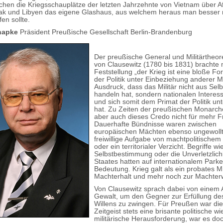
lichen die Kriegsschauplätze der letzten Jahrzehnte von Vietnam über A
Irak und Libyen das eigene Glashaus, aus welchem heraus man besser n
en sollte.
chapke
Präsident Preußische Gesellschaft Berlin-Brandenburg
Der preußische General und Militärtheore
von Clausewitz (1780 bis 1831) brachte m
Feststellung „der Krieg ist eine bloße Fo
der Politik unter Einbeziehung anderer M
Ausdruck, dass das Militär nicht aus Sel
handeln hat, sondern nationalen Interes
und sich somit dem Primat der Politik u
hat. Zu Zeiten der preußischen Monarch
aber auch dieses Credo nicht für mehr F
Dauerhafte Bündnisse waren zwischen
europäischen Mächten ebenso ungewollt
freiwillige Aufgabe von machtpolitischem 
oder ein territorialer Verzicht. Begriffe wi
Selbstbestimmung oder die Unverletzlich
Staates hatten auf internationalem Parke
Bedeutung. Krieg galt als ein probates M
Machterhalt und mehr noch zur Machter
Von Clausewitz sprach dabei von einem 
Gewalt, um den Gegner zur Erfüllung de
Willens zu zwingen. Für Preußen war di
Zeitgeist stets eine brisante politische wi
militärische Herausforderung, war es do