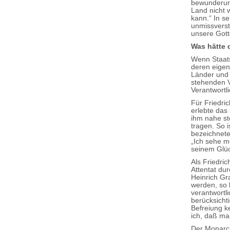
bewunderung
Land nicht w
kann.“ In s
unmissverstä
unsere Gott
Was hätte 
Wenn Staats
deren eigen
Länder und 
stehenden V
Verantwortli
Für Friedric
erlebte das
ihm nahe st
tragen. So i
bezeichnete
„Ich sehe m
seinem Glüc
Als Friedri
Attentat dur
Heinrich Gr
werden, so 
verantwortl
berücksicht
Befreiung k
ich, daß man
Der Monarch