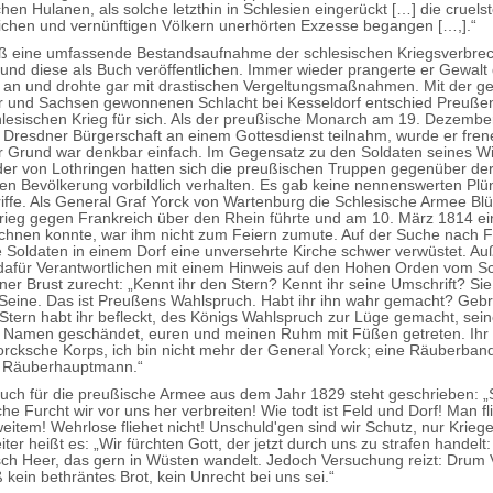
hen Hulanen, als solche letzthin in Schlesien eingerückt […] die cruels
tlichen und vernünftigen Völkern unerhörten Exzesse begangen […,].“
ieß eine umfassende Bestandsaufnahme der schlesischen Kriegsverbre
nd diese als Buch veröffentlichen. Immer wieder prangerte er Gewalt 
en an und drohte gar mit drastischen Vergeltungsmaßnahmen. Mit der g
r und Sachsen gewonnenen Schlacht bei Kesseldorf entschied Preuße
lesischen Krieg für sich. Als der preußische Monarch am 19. Dezembe
r Dresdner Bürgerschaft an einem Gottesdienst teilnahm, wurde er fren
er Grund war denkbar einfach. Im Gegensatz zu den Soldaten seines W
der von Lothringen hatten sich die preußischen Truppen gegenüber de
en Bevölkerung vorbildlich verhalten. Es gab keine nennenswerten Pl
iffe. Als General Graf Yorck von Wartenburg die Schlesische Armee Bl
rieg gegen Frankreich über den Rhein führte und am 10. März 1814 ei
chnen konnte, war ihm nicht zum Feiern zumute. Auf der Suche nach 
e Soldaten in einem Dorf eine unversehrte Kirche schwer verwüstet. Au
 dafür Verantwortlichen mit einem Hinweis auf den Hohen Orden vom 
ner Brust zurecht: „Kennt ihr den Stern? Kennt ihr seine Umschrift? Sie
eine. Das ist Preußens Wahlspruch. Habt ihr ihn wahr gemacht? Geb
n Stern habt ihr befleckt, des Königs Wahlspruch zur Lüge gemacht, sei
 Namen geschändet, euren und meinen Ruhm mit Füßen getreten. Ihr s
rcksche Korps, ich bin nicht mehr der General Yorck; eine Räuberbande
r Räuberhauptmann.“
uch für die preußische Armee aus dem Jahr 1829 steht geschrieben: „
he Furcht wir vor uns her verbreiten! Wie todt ist Feld und Dorf! Man fl
eitem! Wehrlose fliehet nicht! Unschuld'gen sind wir Schutz, nur Kriege
iter heißt es: „Wir fürchten Gott, der jetzt durch uns zu strafen handelt:
isch Heer, das gern in Wüsten wandelt. Jedoch Versuchung reizt: Drum 
 kein bethräntes Brot, kein Unrecht bei uns sei.“