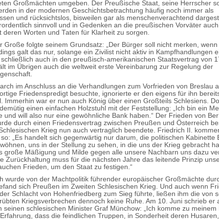
eten Großmächten umgeben. Der Preußische Staat, seine Herrscher s
rden in der modernen Geschichtsbetrachtung häufig noch immer als
ssen und rücksichtslos, bisweilen gar als menschenverachtend dargestel
ordentlich sinnvoll und in Gedenken an die preußischen Vorväter auch
t deren Worten und Taten für Klarheit zu sorgen.
er Große folgte seinem Grundsatz: „Der Bürger soll nicht merken, wenn 
rdings galt das nur, solange ein Zivilist nicht aktiv in Kampfhandlungen ei
s schließlich auch in den preußisch-amerikanischen Staatsvertrag von 1
ält im Übrigen auch die weltweit erste Vereinbarung zur Regelung der
genschaft.
arch im Anschluss an die Verhandlungen zum Vorfrieden von Breslau a
ortige Friedenspredigt besuchte, ignorierte er den eigens für ihn berei
. Immerhin war er nun auch König über einen Großteils Schlesiens. Do
demütig einen einfachen Holzstuhl mit der Feststellung: „Ich bin ein M
e und will also nur eine gewöhnliche Bank haben.“ Der Frieden von Ber
urde durch einen Friedensvertrag zwischen Preußen und Österreich bes
Schlesischen Krieg nun auch vertraglich beendete. Friedrich II. kommen
 so: „Es handelt sich gegenwärtig nur darum, die politischen Kabinette
wöhnen, uns in der Stellung zu sehen, in die uns der Krieg gebracht ha
s große Mäßigung und Milde gegen alle unsere Nachbarn uns dazu ve
e Zurückhaltung muss für die nächsten Jahre das leitende Prinzip unser
rauchen Frieden, um den Staat zu festigen.“
 wurde von der Machtpolitik führender europäischer Großmächte durc
efand sich Preußen im Zweiten Schlesischen Krieg. Und auch wenn Fri
 der Schlacht von Hohenfriedberg zum Sieg führte, ließen ihm die von 
übten Kriegsverbrechen dennoch keine Ruhe. Am 10. Juni schrieb er
n seinen schlesischen Minister Graf Münchow: „Ich komme zu meinem
n Erfahrung, dass die feindlichen Truppen, in Sonderheit deren Husaren