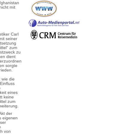
fghanistan
icht mit
tiker Carl
it seiner
rtsetzung
ittel“ zum
bstzweck zu
sen dient
nterzuordnen
en sorgte
rieden.
 wie die
Einfluss
e
keit eines
tt keine
ittel zum
weiterung.
Akt der
s eigenen
eser
e
ch von