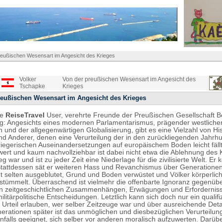
reußischen Wesensart im Angesicht des Krieges
Volker
Von der preußischen Wesensart im Angesicht des
Tschapke
Krieges
reußischen Wesensart im Angesicht des Krieges
te
ReiseTravel
User, verehrte Freunde der Preußischen Gesellschaft Be
: Angesichts eines modernen Parlamentarismus, prägender westliche
 und der allgegenwärtigen Globalisierung, gibt es eine Vielzahl von His
und Anderer, denen eine Verurteilung der in den zurückliegenden Jahrh
riegerischen Auseinandersetzungen auf europäischem Boden leicht fällt
rt und kaum nachvollziehbar ist dabei nicht etwa die Ablehnung des K
eg war und ist zu jeder Zeit eine Niederlage für die zivilisierte Welt. Er 
tattdessen sät er weiteren Hass und Revanchismus über Generationen
t selten ausgeblutet, Grund und Boden verwüstet und Völker körperlich
rstümmelt. Überraschend ist vielmehr die offenbarte Ignoranz gegenüb
n zeitgeschichtlichen Zusammenhängen, Erwägungen und Erforderniss
ilitärpolitische Entscheidungen. Letztlich kann sich doch nur ein qualifi
 Urteil erlauben, wer selber Zeitzeuge war und über ausreichende Deta
nerationen später ist das unmöglichen und diesbezüglichen Verurteilu
nfalls geeignet, sich selber vor anderen moralisch aufzuwerten. Darüb