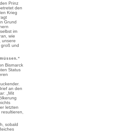
den Prinz
betretet den
den Krieg
ragt
ein Grund
hnern
selbst im
ran, wie
, unsere
 groß und
n müssen.“
von Bismarck
ten Status
eren
ruckender.
Brief an den
ar: „Mit
völkerung
nichts
er letzten
resultieren,
h, sobald
Reiches