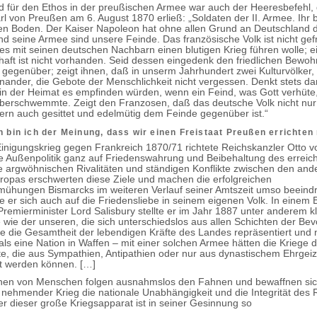
 für den Ethos in der preußischen Armee war auch der Heeresbefehl, 
rl von Preußen am 6. August 1870 erließ: „Soldaten der II. Armee. Ihr 
en Boden. Der Kaiser Napoleon hat ohne allen Grund an Deutschland 
und seine Armee sind unsere Feinde. Das französische Volk ist nicht gef
es mit seinen deutschen Nachbarn einen blutigen Krieg führen wolle; 
haft ist nicht vorhanden. Seid dessen eingedenk den friedlichen Bewo
 gegenüber; zeigt ihnen, daß in unserm Jahrhundert zwei Kulturvölker, 
inander, die Gebote der Menschlichkeit nicht vergessen. Denkt stets da
 in der Heimat es empfinden würden, wenn ein Feind, was Gott verhüte
berschwemmte. Zeigt den Franzosen, daß das deutsche Volk nicht nur
dern auch gesittet und edelmütig dem Feinde gegenüber ist.“
n bin ich der Meinung, dass wir einen Freistaat Preußen errichte
nigungskrieg gegen Frankreich 1870/71 richtete Reichskanzler Otto 
e Außenpolitik ganz auf Friedenswahrung und Beibehaltung des erreich
e argwöhnischen Rivalitäten und ständigen Konflikte zwischen den and
opas erschwerten diese Ziele und machen die erfolgreichen
ühungen Bismarcks im weiteren Verlauf seiner Amtszeit umso beeind
e er sich auch auf die Friedensliebe in seinem eigenen Volk. In einem 
remierminister Lord Salisbury stellte er im Jahr 1887 unter anderem kl
 wie der unseren, die sich unterschiedslos aus allen Schichten der Be
die die Gesamtheit der lebendigen Kräfte des Landes repräsentiert und 
als eine Nation in Waffen – mit einer solchen Armee hätten die Kriege d
e, die aus Sympathien, Antipathien oder nur aus dynastischem Ehrgeiz 
rt werden können. […]
onen von Menschen folgen ausnahmslos den Fahnen und bewaffnen sic
u nehmender Krieg die nationale Unabhängigkeit und die Integrität des 
er dieser große Kriegsapparat ist in seiner Gesinnung so