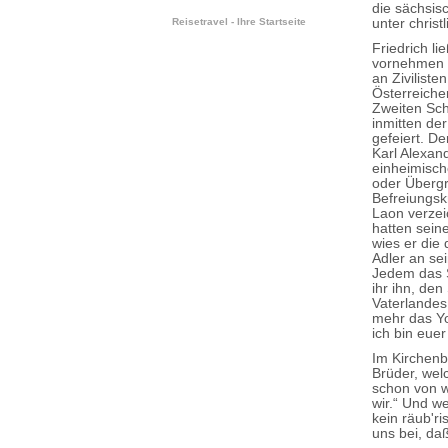
die sächsisc
unter chris
Reisetravel - Ihre Startseite
Friedrich l
vornehmen u
an Zivilist
Österreiche
Zweiten Sch
inmitten de
gefeiert. D
Karl Alexan
einheimisch
oder Übergr
Befreiungsk
Laon verzei
hatten sein
wies er die
Adler an sei
Jedem das S
ihr ihn, de
Vaterlandes
mehr das Yo
ich bin eue
Im Kirchenb
Brüder, welc
schon von w
wir.“ Und we
kein räub'r
uns bei, daß