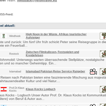
avel
Team:
feedback@reisetravel.eu
RSS-Feed:
el aktuell:
High Noon in der Wüste. Afrikas touristischer
Windhoek
Aufsteiger
e und zurück: Um fünf Uhr früh schickt Peter seine Reisegruppe in die
ie ein Feuerball...
Zwischen Filmkulissen, Festspielen und
Rostock
Kreidefelsen
Wohnmobil: Unterwegs warten überraschende Stellplätze, nostalgische
en und so mancher Geheimtipp. Ein...
Islamabad Pakistan Reise Service Ratgeber
Islamabad
 Reisen nach Pakistan bieten eine faszinierende Mischung aus majestä
ahrtausendealter Kultur und viel Natur....
Prof.Dr.Klaus
Klaus Kocks Logbuch
Kocks
laus Kocks - Logbuch Unser Autor Prof. Dr. Klaus Kocks ist Kommunikat
ltere) von Beruf & Autor aus...