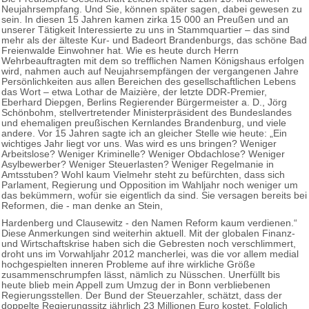
Neujahrsempfang. Und Sie, können später sagen, dabei gewesen zu
sein. In diesen 15 Jahren kamen zirka 15 000 an Preußen und an
unserer Tätigkeit Interessierte zu uns in Stammquartier – das sind
mehr als der älteste Kur- und Badeort Brandenburgs, das schöne Bad
Freienwalde Einwohner hat. Wie es heute durch Herrn
Wehrbeauftragten mit dem so trefflichen Namen Königshaus erfolgen
wird, nahmen auch auf Neujahrsempfängen der vergangenen Jahre
Persönlichkeiten aus allen Bereichen des gesellschaftlichen Lebens
das Wort – etwa Lothar de Maizière, der letzte DDR-Premier,
Eberhard Diepgen, Berlins Regierender Bürgermeister a. D., Jörg
Schönbohm, stellvertretender Ministerpräsident des Bundeslandes
und ehemaligen preußischen Kernlandes Brandenburg, und viele
andere. Vor 15 Jahren sagte ich an gleicher Stelle wie heute: „Ein
wichtiges Jahr liegt vor uns. Was wird es uns bringen? Weniger
Arbeitslose? Weniger Kriminelle? Weniger Obdachlose? Weniger
Asylbewerber? Weniger Steuerlasten? Weniger Regelmanie in
Amtsstuben? Wohl kaum Vielmehr steht zu befürchten, dass sich
Parlament, Regierung und Opposition im Wahljahr noch weniger um
das bekümmern, wofür sie eigentlich da sind. Sie versagen bereits bei
Reformen, die - man denke an Stein,
Hardenberg und Clausewitz - den Namen Reform kaum verdienen.“
Diese Anmerkungen sind weiterhin aktuell. Mit der globalen Finanz-
und Wirtschaftskrise haben sich die Gebresten noch verschlimmert,
droht uns im Vorwahljahr 2012 mancherlei, was die vor allem medial
hochgespielten inneren Probleme auf ihre wirkliche Größe
zusammenschrumpfen lässt, nämlich zu Nüsschen. Unerfüllt bis
heute blieb mein Appell zum Umzug der in Bonn verbliebenen
Regierungsstellen. Der Bund der Steuerzahler, schätzt, dass der
doppelte Regierungssitz jährlich 23 Millionen Euro kostet. Folglich