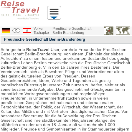
Volker
Preußische Gesellschaft
Tschapke
Berlin-Brandenburg
Preußische Gesellschaft Berlin-Brandenburg
Sehr geehrte
ReiseTravel
User, verehrte Freunde der Preußischen
Gesellschaft Berlin-Brandenburg: Von einem „Fähnlein der sieben
Aufrechten“ zu einem festen und anerkannten Bestandteil des geistig-
kulturellen Leben Berlins entwickelte sich die Preußische Gesellschaft
Berlin-Brandenburg e. V. in den 16 Jahren ihres Bestehens. Der
Verein versteht sich als Bewahrer, Pfleger und Verbreiter vor allem
des geistig-kulturellen Erbes von Preußen. Dessen
Gedankenreichtum, Ideen, Werte und Tugenden als geistig-
moralisches Rüstzeug in unserer Zeit nutzen zu helfen, sieht er als
seine bestimmende Aufgabe. Das geschieht mit Gleichgesinnten in
monatlichen Vortragsveranstaltungen und regelmäßigen
Preußenforen, in Unternehmerfrühstücken sowie in vielen
persönlichen Gesprächen mit nationalen und internationalen
Persönlichkeiten, der Politik, der Wirtschaft, der Wissenschaft, der
Kultur, des Militärs und mit Vertretern des diplomatischen Corps. Von
besonderer Bedeutung für die Außenwirkung der Preußischen
Gesellschaft sind ihre stadtbekannten Neujahrsempfänge, die
alljährlich am oder um den 18. Januar oft weit mehr als 1.000
Mitglieder, Freunde und Sympathisanten in ihr Stammquartier pilgern