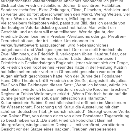
ausgebrochener Vaterlandsliebe! Ähnliches beobachte ich jetzt im
Blick auf das Friedrich-Jubiläum. Bücher, Broschüren, Faltblätter,
Sonderzeitschriften, Extra-Zeitungen, Filme, Filmchen, Hörbilder und
so weiter und so fort überschwemmen den Markt. Wenig Weizen, viel
Spreu. Was da zum Teil von Narren, Möchtegernen und
Vielschreibern feilgeboten wird, passt zum Bild, das ich gerade von
der heutigen Vaterlandsliebe gezeichnet habe. Man wittert ein
Geschäft, und an dem will man teilhaben. Wer da glaubt, der
Friedrich-Boom löse mehr Preußen-Verständnis oder gar Preußen-
Freundschaft aus, der irrt. Leider. Um einander im
Verkaufswettbewerb auszustechen, wird Nebensächliches
aufgebauscht und Wichtiges ignoriert. Der eine stellt Friedrich als
Zwei Miminnen, die Friedrich II. verkörpern üblen Haudrauf dar, der
andere bezichtigt ihn homoerotischer Lüste, dieser denunziert
Friedrich als Festlandsdegen Englands, jener widmet sich der Frage,
ob Friedrich den Kopf seines Freundes Katte in der Festung Küstrin
hat fallen sehen oder vorher in Ohnmacht gesunken war oder die
Augen einfach geschlossen hatte. Von der Bühne des Potsdamer
Hans-Otto-Theaters brüllt Friedrich der Große, dargestellt als „altes
Ekel“ von Rita Feldmeyer, diesen Satz: „Wenn ich könnte, würde ich
mich ekeln, würde ich kotzen, würde ich euch die Knochen brechen.“
Regisseur Tobias Wellemeyer erklärt: „Wenn Friedrich heute auf die
Bühne geholt werden soll, dann bitteschön als Klamotte.“
Kulturministerin Sabine Kunst höchstselbst eröffnete im Ministerium
für Wissenschaft, Forschung und Kultur die Ausstellung mit dem
schönen deutschen Titel: „Friedrich reloaded“. Gezeigt werden Werke
von Rainer Ehrt, von denen eines von einer Potsdamer Tageszeitung
so beschrieben wird: „Da steht Friedrich koboldhaft klein mit
übergroßem, windgezausten Dreispitz…mit verhärmt, verbittertem
Gesicht vor der Statue eines nackten, Trauben verspeisenden