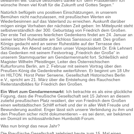
bewahren will. Ganze besonders danke ich dem Präsidenten! Ich
wünsche Ihnen viel Kraft für die Zukunft und Gottes Segen.“
Natürlich beflügeln uns positiven Einschätzungen, in unserem
Bemühen nicht nachzulassen, mit preußischen Werten ein
Wiederbesinnen auf das Vaterland zu erreichen. Auskunft darüber
mögen einige Vorhaben der nächsten Zeit geben: Im Mittelpunkt steht
selbstverständlich der 300. Geburtstag von Friedrich dem Großen.
Der erste Teil unseres feierlichen Gedenkens findet am 24. Januar an
seiner letzten Ruhestätte am Schloss Sanssouci statt. Des großen
Königs gedacht wird an seiner Ruhestätte auf der Terrasse des
Schlosses. Am Abend setzt dann unser Vizepräsident Dr. Erik Lehnert
das Gedenken mit seinem Festvortrag „Friedrich der Große“ in
unserem Stammquartier am Gendarmenmarkt fort. Schließlich wird
Magister Wilhelm Pfeistlinger, Leiter des Österreichischen
Kulturforums Berlin, am 2. Februar mit seinem Vortrag über den
Preußen-König die Gedenkreihe weiterführen. Er beginnt um 18 Uhr
im HILTON. Horst Peter Serwene, Gesellschaft Historisches Berlin
e.V., spricht am 21. März über die Entstehung des Rauchschen
Reiterstandbildes für Friedrich den Großen.
Ein Wort zum Gendarmenmarkt
: Ich betrachte es als eine glückliche
Fügung, dass die Preußische Gesellschaft seit 15 Jahren an diesem
zutiefst preußischen Platz residiert, der von Friedrich dem Großen
einen weltstädtischen Schliff erhielt und der in aller Welt Freude und
Bewunderung auslöst. Enger lässt sich unsere Verbindung zu ihm und
den Preußen sicher nicht dokumentieren – es sei denn, wir bekämen
ein Domizil im schlossähnlichen Humboldt-Forum.
Was nun bringt das neue Jahr?
Die Preußische Gesellschaft zelebriert heute zum 15. Mal einen