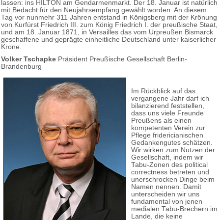
lassen: ins HILTON am Gendarmenmarkt. Der 18. Januar ist natürlich
mit Bedacht für den Neujahrsempfang gewählt worden: An diesem
Tag vor nunmehr 311 Jahren entstand in Königsberg mit der Krönung
von Kurfürst Friedrich III. zum König Friedrich I. der preußische Staat,
und am 18. Januar 1871, in Versailles das vom Urpreußen Bismarck
geschaffene und geprägte einheitliche Deutschland unter kaiserlicher
Krone.
Volker Tschapke
Präsident Preußische Gesellschaft Berlin-
Brandenburg
Im Rückblick auf das
vergangene Jahr darf ich
bilanzierend feststellen,
dass uns viele Freunde
Preußens als einen
kompetenten Verein zur
Pflege fridericianischen
Gedankengutes schätzen.
Wir wirken zum Nutzen der
Gesellschaft, indem wir
Tabu-Zonen des political
correctness betreten und
unerschrocken Dinge beim
Namen nennen. Damit
unterscheiden wir uns
fundamental von jenen
medialen Tabu-Brechern im
Lande, die keine