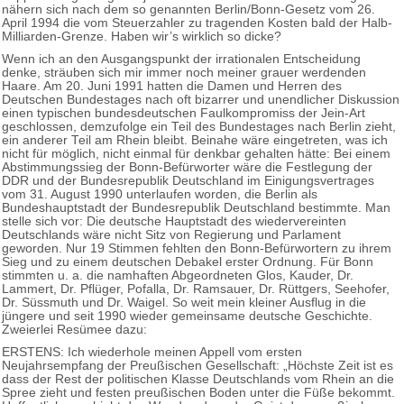
nähern sich nach dem so genannten Berlin/Bonn-Gesetz vom 26.
April 1994 die vom Steuerzahler zu tragenden Kosten bald der Halb-
Milliarden-Grenze. Haben wir’s wirklich so dicke?
Wenn ich an den Ausgangspunkt der irrationalen Entscheidung
denke, sträuben sich mir immer noch meiner grauer werdenden
Haare. Am 20. Juni 1991 hatten die Damen und Herren des
Deutschen Bundestages nach oft bizarrer und unendlicher Diskussion
einen typischen bundesdeutschen Faulkompromiss der Jein-Art
geschlossen, demzufolge ein Teil des Bundestages nach Berlin zieht,
ein anderer Teil am Rhein bleibt. Beinahe wäre eingetreten, was ich
nicht für möglich, nicht einmal für denkbar gehalten hätte: Bei einem
Abstimmungssieg der Bonn-Befürworter wäre die Festlegung der
DDR und der Bundesrepublik Deutschland im Einigungsvertrages
vom 31. August 1990 unterlaufen worden, die Berlin als
Bundeshauptstadt der Bundesrepublik Deutschland bestimmte. Man
stelle sich vor: Die deutsche Hauptstadt des wiedervereinten
Deutschlands wäre nicht Sitz von Regierung und Parlament
geworden. Nur 19 Stimmen fehlten den Bonn-Befürwortern zu ihrem
Sieg und zu einem deutschen Debakel erster Ordnung. Für Bonn
stimmten u. a. die namhaften Abgeordneten Glos, Kauder, Dr.
Lammert, Dr. Pflüger, Pofalla, Dr. Ramsauer, Dr. Rüttgers, Seehofer,
Dr. Süssmuth und Dr. Waigel. So weit mein kleiner Ausflug in die
jüngere und seit 1990 wieder gemeinsame deutsche Geschichte.
Zweierlei Resümee dazu:
ERSTENS: Ich wiederhole meinen Appell vom ersten
Neujahrsempfang der Preußischen Gesellschaft: „Höchste Zeit ist es
dass der Rest der politischen Klasse Deutschlands vom Rhein an die
Spree zieht und festen preußischen Boden unter die Füße bekommt.