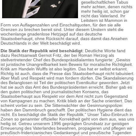
gesellschaftlichen Tabus
mehr achten, denen nichts
mehr heilig ist, schon gar
nicht das Vaterland. Ihr
Leitstern ist Mammon in
Form von Auflagenzahlen und Einschaltquoten, für den sie alle
Grenzen zu brechen bereit sind. Unter diesem Unstern steht die
wochenlange gnadenlose Hetzjagd auf das deutsche
Staatsoberhaupt, ohne Rücksicht darauf, dass damit das Ansehen
Deutschlands in der Welt beschädigt wird.
Die Statik der Republik wird beschädigt
: Deutliche Worte fand
dazu Rechtsanwalt Gernot Fritz, der bei Roman Herzog als
stellvertretender Chef des Bundespräsidialamtes fungierte: „Gewiss
ist juristische Unangreifbarkeit kein Beweis für moralische Richtigkeit.
Kritik am Handeln Wulffs ist also legitim. Das hat er selbst erkannt.
Richtig ist auch, dass die Presse das Staatsoberhaupt nicht tabuisiert.
Aber Maß und Respekt wird man fordern dürfen. Die Skandalisierung
des Belanglosen ist Teil der politischen Eventkultur geworden. Jetzt
hat sie auch das Amt des Bundespräsidenten erreicht. Bisher gab es
den guten politischen und journalistischen Konsens, das
Staatsoberhaupt aus Respekt vor dem Amt nicht zum Gegenstand
von Kampagnen zu machen. Kritik blieb an der Sache orientiert. Das
scheint vorbei zu sein. Die Sittenwächter der Gesinnungspolizei
haben den Dammbruch geschafft. Der politischen Hygiene dient das
nicht. Es beschädigt die Statik der Republik.“ Unser Tabu-Einbruch in
Zonen so genannter offizieller Korrektheit geht von dem aus, was uns
heilig ist. Getreu unserem 1996 geprägten Grundsatz zur geistigen
Erneuerung des Vaterlandes bewahren, propagieren und pflegen wir
preußisch-fridericianisches Gedankengut und preußische Tugenden