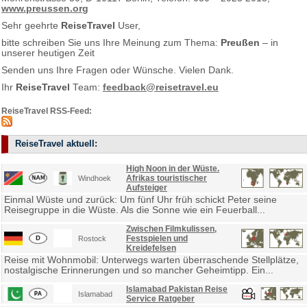
www.preussen.org
Sehr geehrte
ReiseTravel
User,
bitte schreiben Sie uns Ihre Meinung zum Thema:
Preußen
– in
unserer heutigen Zeit
Senden uns Ihre Fragen oder Wünsche. Vielen Dank.
Ihr
ReiseTravel
Team:
feedback@reisetravel.eu
ReiseTravel RSS-Feed:
ReiseTravel aktuell:
High Noon in der Wüste.
Afrikas touristischer
Windhoek
Aufsteiger
Einmal Wüste und zurück: Um fünf Uhr früh schickt Peter seine
Reisegruppe in die Wüste. Als die Sonne wie ein Feuerball...
Zwischen Filmkulissen,
Festspielen und
Rostock
Kreidefelsen
Reise mit Wohnmobil: Unterwegs warten überraschende Stellplätze,
nostalgische Erinnerungen und so mancher Geheimtipp. Ein...
Islamabad Pakistan Reise
Islamabad
Service Ratgeber