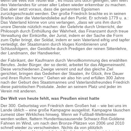
wenn die Welt voll Teufel wär’, es muss uns doch gelingen, den Wert
des Vaterlandes für unser aller Leben wieder erkennbar zu machen.
Das aber setzt voraus, dass die genannten Egoismen
zurückgeschraubt werden. Der große Friedrich brachte es in seinen
Briefen über die Vaterlandsliebe auf den Punkt. Er schrieb 1779 u. a.:
Das Vaterland könne von uns verlangen, „dass wir uns ihm durch
unsre Dienste nützlich machen: der Gelehrte durch Unterricht, der
Philosoph durch Enthüllung der Wahrheit, das Finanzamt durch treue
Verwaltung der Einkünfte, der Jurist, indem er der Sache die Form
zum Opfer bringt, der Soldat, indem er sein Vaterland eifrig und tapfer
verteidigt, der Staatsmann durch kluges Kombinieren und
Schlussfolgern, der Geistliche durch Predigen der reinen Sittenlehre,
der Landmann, der Handwerker,
der Fabrikant, der Kaufmann durch Vervollkommnung des erwählten
Berufes. Jeder Bürger, der so denkt, arbeitet für das Allgemeinwohl.
Diese verschiedenen Zweige vereint und auf das gleiche Ziel
gerichtet, bringen das Gedeihen der Staaten, ihr Glück, ihre Dauer
und ihren Ruhm hervor.“ Gehen wir also hin und erfüllen 300 Jahre
nach der Geburt des Staatsmannes und Vaterlandsfreundes Friedrich
diese patriotischen Postulate. Jeder an seinem Platz und jeder im
Verein mit anderen.
Der Welt von heute fehlt, was Preußen einst hatte
Der 300. Geburtstag von Friedrich dem Großen hat – wie bei uns im
Lande üblich – eine große Kampagne ausgelöst. Kampagne täuschen
zumeist über Wirkliches hinweg. Wenn wir Fußball-Weltmeister
werden wollen, flattern Hunderttausausende Schwarz-Rot-Goldene
Fahnen im Wind, um nach den Bronze-Plätzen von 2006 und 2010
schnell wieder zu verschwinden. Nichts da von plötzlich