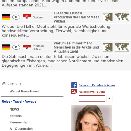
besten europäischen Sportwagen aufnehmen kann? Vor dieser
Aufgabe standen 2021...
Gläserne Fleisch
Produktion der Hall of Meat
Wildau
Wildau
Wildau: Die Hall of Meat steht für regionale Wertschöpfung,
handwerkliche Verarbeitung, Tierwohl, Nachhaltigkeit und
konsequente...
Warum es immer mehr
Nicolas
Menschen in die Arktis und
Kitzki
Antarktis zieht
Die Sehnsucht nach echten Erlebnissen wächst: Zwischen
gigantischen Eisbergen, magischen Nordlichtern und emotionalen
Begegnungen mit Walen:...
Wir über uns
Seite auf Facebook teilen
Wer ist ReiseTravel
ReiseTravel Suche
Reise - Travel - Voyage
NEWS
Editorial
Kommentar
A - Oesterreich