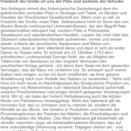
Friedrich der Große ist uns der Pate und anderen der Schurke
Von Anbeginn nimmt das fridericianische Gedankengut dem ihn
gebührenden zentralen Platz in Strategie und Taktik, im Denken und
Handeln der Preußischen Gesellschaft ein. Wenn man so will, ist
Friedrich der Große unser Pate. Selbstredend nicht im Sinne des von
Marlon Brando verkörperten Unterwelt-Bosses, der den Begriff Pate
gewissermaßen okkupiert hat, sondern Pate in Philosophie,
Staatskunst und vaterländischem Handeln. Lassen Sie mich bitte das
Stichwort vaterländisches Handeln aufnehmen. Immer und immer
wieder erklärte der preußische Staatsmann und Weise von
Sanssouci, dass er dem Vaterland diene und dass er sich als erster
Diener im Staate sehe. Er schrieb am 23. Oktober 1753 dem
schottischen Lordmarschall George Keith, der als Mitglied der
Tafelrunde von Sanssouci zu den engsten Vertrauten des
preußischen Königs gehörte: „Ich diene dem Staat mit dem gesamten
Vermögen, das die Natur mir verliehen hat. So schwach auch meine
Gaben sein mögen, so bin ich doch verpflichtet, sie ihrer ganzen
Ausdehnung nach zum Vorteile des Staates zu verwenden.“ Sehe und
höre ich mich heute im Nachfolgestaat des Königreiches Preußen um,
begegnen mir Bekenntnisse zum Vaterland Deutschland außerhalb
unseres Preußenkreises und einiger ähnlich gelagerter Vereinigungen
nicht. Mir ist, als habe der Fetisch Globalisierung auch die letzten
Reste von Patriotismus hinweggefegt. Nicht das Vaterland gilt als
höchstes Gut, das zu schützen und zu mehren ist, sondern die
Rendite an der Börse, der Gewinn in Produktion und Handel, die
Prozentergebnisse der Parteien bei Wahlen, die Einschaltquoten und
Auflagenzahlen der Medien. Das Wort Vaterland gilt bestenfalls als
obsolet, manchen sogar als bekämpfenswertes Reizwort, das auf
eine unanständige Gesinnung verweist. Dagegen stehen wir - und