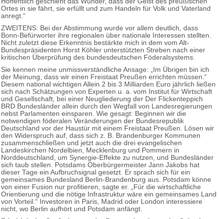
Hoffentlich geschieht das Wunder, dass der Geist des preußischen
Ortes in sie fährt, sie erfüllt und zum Handeln für Volk und Vaterland
anregt.“
ZWEITENS: Bei der Abstimmung wurde vor allem deutlich, dass
Bonn-Befürworter ihre regionalen über nationale Interessen stellten.
Nicht zuletzt diese Erkenntnis bestärkte mich in dem vom Alt-
Bundespräsidenten Horst Köhler unterstützten Streben nach einer
kritischen Überprüfung des bundesdeutschen Föderalsystems.
Sie kennen meine unmissverständliche Ansage: „Im Übrigen bin ich
der Meinung, dass wir einen Freistaat Preußen errichten müssen.“
Diesem national wichtigen Allein 2 bis 3 Milliarden Euro jährlich ließen
sich nach Schätzungen von Experten u. a. vom Institut für Wirtschaft
und Gesellschaft, bei einer Neugliederung der Der Flickenteppich
BRD Bundesländer allein durch den Wegfall von Landesregierungen
nebst Parlamenten einsparen. Wie gesagt: Beginnen wir die
notwendigen föderalen Veränderungen der Bundesrepublik
Deutschland vor der Haustür mit einem Freistaat Preußen. Lösen wir
den Widerspruch auf, dass sich z. B. Brandenburger Kommunen
zusammenschließen und jetzt auch die drei evangelischen
Landeskirchen Nordelbien, Mecklenburg und Pommern in
Norddeutschland, um Synergie-Effekte zu nutzen, und Bundesländer
sich taub stellen. Potsdams Oberbürgermeister Jann Jakobs hat
dieser Tage ein Aufbruchsignal gesetzt. Er sprach sich für ein
gemeinsames Bundesland Berlin-Brandenburg aus. Potsdam könne
von einer Fusion nur profitieren, sagte er. „Für die wirtschaftliche
Orientierung und die nötige Infrastruktur wäre ein gemeinsames Land
von Vorteil.“ Investoren in Paris, Madrid oder London interessiere
nicht, wo Berlin aufhört und Potsdam anfängt.