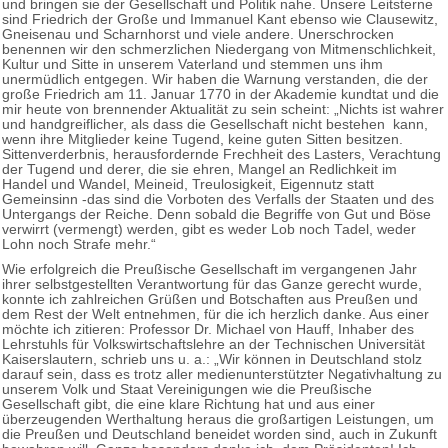
und bringen sie der Gesellschaft und Politik nahe. Unsere Leitsterne
sind Friedrich der Große und Immanuel Kant ebenso wie Clausewitz,
Gneisenau und Scharnhorst und viele andere. Unerschrocken
benennen wir den schmerzlichen Niedergang von Mitmenschlichkeit,
Kultur und Sitte in unserem Vaterland und stemmen uns ihm
unermüdlich entgegen. Wir haben die Warnung verstanden, die der
große Friedrich am 11. Januar 1770 in der Akademie kundtat und die
mir heute von brennender Aktualität zu sein scheint: „Nichts ist wahrer
und handgreiflicher, als dass die Gesellschaft nicht bestehen kann,
wenn ihre Mitglieder keine Tugend, keine guten Sitten besitzen.
Sittenverderbnis, herausfordernde Frechheit des Lasters, Verachtung
der Tugend und derer, die sie ehren, Mangel an Redlichkeit im
Handel und Wandel, Meineid, Treulosigkeit, Eigennutz statt
Gemeinsinn -das sind die Vorboten des Verfalls der Staaten und des
Untergangs der Reiche. Denn sobald die Begriffe von Gut und Böse
verwirrt (vermengt) werden, gibt es weder Lob noch Tadel, weder
Lohn noch Strafe mehr.“
Wie erfolgreich die Preußische Gesellschaft im vergangenen Jahr
ihrer selbstgestellten Verantwortung für das Ganze gerecht wurde,
konnte ich zahlreichen Grüßen und Botschaften aus Preußen und
dem Rest der Welt entnehmen, für die ich herzlich danke. Aus einer
möchte ich zitieren: Professor Dr. Michael von Hauff, Inhaber des
Lehrstuhls für Volkswirtschaftslehre an der Technischen Universität
Kaiserslautern, schrieb uns u. a.: „Wir können in Deutschland stolz
darauf sein, dass es trotz aller medienunterstützter Negativhaltung zu
unserem Volk und Staat Vereinigungen wie die Preußische
Gesellschaft gibt, die eine klare Richtung hat und aus einer
überzeugenden Werthaltung heraus die großartigen Leistungen, um
die Preußen und Deutschland beneidet worden sind, auch in Zukunft