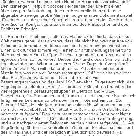
Jünglings, während seine rechte Hand im Hosenstall verschwindet.“
Den bisherigen Tiefpunkt bot der Fernsehsender arte mit einer
überflüssigen Ausstrahlung. In einer Hosenrolle fabrizierte eine
abgetakelte zwergengroße Mimin im so genannten Dokumentarspiel
„Friedrich – ein deutscher König“ ein zornig machendes Zerrbild des
preußischen Königs, des Staatsmannes, des Philosophen und des
Feldherrn Friedrich.
Ein Freund schreibt mir: „Hatte das Methode? Ich finde, dass diese
Welt derzeit genau daran krankt, dass sie nicht hat, was der Alte von
Potsdam unter anderem damals seinem Land auch geschenkt hat:
Einen Blick für das ärmere Volk, einen Sinn für Meinungsfreiheit und
überhaupt einen Sinn für "preußische Tugenden", und zwar nicht im
rigorosen Sinn seines Vaters. Diesen Blick und diesen Sinn wünsche
ich mir wieder her. Will man uns ‚preußische Tugenden’ vergällen?“
Meine Antwort: Man will. Elaborate dieser Art setzen mit anderen
Mitteln fort, was die vier Besatzungstruppen 1947 erreichen wollten:
alles Preußische verdammen. Nun habe ich die vier
Besatzungstruppen und das Jahr 1947 erwähnt. Es geziemt sich, das
Angetippte zu erläutern. Am 27. Februar vor 65 Jahren brachten die
vier regierenden Besatzungstruppen in Deutschland – USA,
Sowjetunion, Großbritannien und Frankreich – das seltene Kunststück
fertig, einen Leichnam zu töten. Auf ihrem Totenschein vom 25.
Februar 1947, den sie Kontrollratsbeschluss Nr. 46 nannten, stellten
sie in der Präambel fest: "Der Staat Preußen…hat in Wirklichkeit zu
bestehen aufgehört.“ Den nicht mehr bestehenden Staat beseitigten
sie juristisch im Artikel 1: „Der Staat Preußen, seine Zentralregierung
und alle nachgeordneten Behörden werden hiermit aufgelöst(…)." Als
Begründung führten die Kontrollratsmächte an, Preußen sei ein Herd
des Militarismus und der Reaktion in Deutschland gewesen (»a