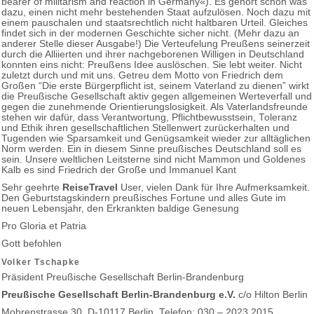
bearer of militarism and reaction in Germany«). Es gehört schon was
dazu, einen nicht mehr bestehenden Staat aufzulösen. Noch dazu mit
einem pauschalen und staatsrechtlich nicht haltbaren Urteil. Gleiches
findet sich in der modernen Geschichte sicher nicht. (Mehr dazu an
anderer Stelle dieser Ausgabe!) Die Verteufelung Preußens seinerzeit
durch die Alliierten und ihrer nachgeborenen Willigen in Deutschland
konnten eins nicht: Preußens Idee auslöschen. Sie lebt weiter. Nicht
zuletzt durch und mit uns. Getreu dem Motto von Friedrich dem
Großen “Die erste Bürgerpflicht ist, seinem Vaterland zu dienen” wirkt
die Preußische Gesellschaft aktiv gegen allgemeinen Werteverfall und
gegen die zunehmende Orientierungslosigkeit. Als Vaterlandsfreunde
stehen wir dafür, dass Verantwortung, Pflichtbewusstsein, Toleranz
und Ethik ihren gesellschaftlichen Stellenwert zurückerhalten und
Tugenden wie Sparsamkeit und Genügsamkeit wieder zur alltäglichen
Norm werden. Ein in diesem Sinne preußisches Deutschland soll es
sein. Unsere weltlichen Leitsterne sind nicht Mammon und Goldenes
Kalb es sind Friedrich der Große und Immanuel Kant
Sehr geehrte
ReiseTravel
User, vielen Dank für Ihre Aufmerksamkeit.
Den Geburtstagskindern preußisches Fortune und alles Gute im
neuen Lebensjahr, den Erkrankten baldige Genesung
Pro Gloria et Patria
Gott befohlen
Volker Tschapke
Präsident Preußische Gesellschaft Berlin-Brandenburg
Preußische Gesellschaft Berlin-Brandenburg e.V.
c/o Hilton Berlin
Mohrenstrasse 30, D-10117 Berlin, Telefon: 030 – 2023 2015,