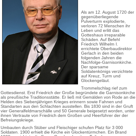
Als am 12. August 1720 der
gegenüberliegende
Pulverturm explodierte,
verloren 72 Menschen ihr
Leben und erlitt das
Gotteshaus irreparable
Schäden. Auf Befehl
Friedrich Wilhelm I.
errichtete Oberbaudirektor
Gerlach in den beiden
folgenden Jahren die
Nachfolge-Garnisonkirche.
Der sparsame
Soldatenkönigs verzichtete
auf Kreuz, Turm und
Glockengeläut.
Trommelschlag rief zum
Gottesdienst. Erst Friedrich der Große begründete die Garnisonkirche
als preußische Traditionsstätte. Er ließ mit Gemälden von Rode an die
Helden des Siebenjährigen Krieges erinnern sowie Fahnen und
Standarten aus den Schlachten ausstellen. Bis 1830 sind in der Gruft
vier Generalfeldmarschälle und 50 Generale beigesetzt worden, unter
ihnen Vertraute von Friedrich dem Großen und Heerführer der der
Befreiungskriege.
Umbauten durch Stüber und Fleischiger schufen Platz für 3 000
Soldaten. 1900 erhielt die Kirche ein Glockentürmchen. Ein Brand