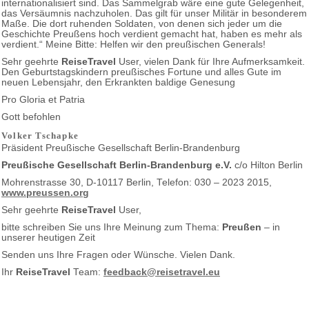
internationalisiert sind. Das Sammelgrab wäre eine gute Gelegenheit,
das Versäumnis nachzuholen. Das gilt für unser Militär in besonderem
Maße. Die dort ruhenden Soldaten, von denen sich jeder um die
Geschichte Preußens
hoch verdient gemacht hat, haben es mehr als
verdient.“ Meine Bitte: Helfen wir den preußischen Generals!
Sehr geehrte
ReiseTravel
User, vielen Dank für Ihre Aufmerksamkeit.
Den Geburtstagskindern preußisches Fortune und alles Gute im
neuen Lebensjahr, den Erkrankten baldige Genesung
Pro Gloria et Patria
Gott befohlen
Volker Tschapke
Präsident Preußische Gesellschaft Berlin-Brandenburg
Preußische Gesellschaft Berlin-Brandenburg e.V.
c/o Hilton Berlin
Mohrenstrasse 30, D-10117 Berlin, Telefon: 030 – 2023 2015,
www.preussen.org
Sehr geehrte
ReiseTravel
User,
bitte schreiben Sie uns Ihre Meinung zum Thema:
Preußen
– in
unserer heutigen Zeit
Senden uns Ihre Fragen oder Wünsche. Vielen Dank.
Ihr
ReiseTravel
Team:
feedback@reisetravel.eu