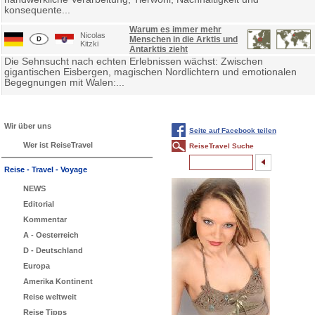
konsequente...
Warum es immer mehr
Nicolas
Menschen in die Arktis und
Kitzki
Antarktis zieht
Die Sehnsucht nach echten Erlebnissen wächst: Zwischen
gigantischen Eisbergen, magischen Nordlichtern und emotionalen
Begegnungen mit Walen:...
Wir über uns
Seite auf Facebook teilen
Wer ist ReiseTravel
ReiseTravel Suche
Reise - Travel - Voyage
NEWS
Editorial
Kommentar
A - Oesterreich
D - Deutschland
Europa
Amerika Kontinent
Reise weltweit
Reise Tipps