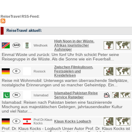
ReiseTravel RSS-Feed:
ReiseTravel aktuell:
High Noon in der Wüste.
Afrikas touristischer
Windhoek
Aufsteiger
Einmal Wüste und zurück: Um fünf Uhr früh schickt Peter seine
Reisegruppe in die Wüste. Als die Sonne wie ein Feuerball...
Zwischen Filmkulissen,
Festspielen und
Rostock
Kreidefelsen
Reise mit Wohnmobil: Unterwegs warten überraschende Stellplätze,
nostalgische Erinnerungen und so mancher Geheimtipp. Ein...
Islamabad Pakistan Reise
Islamabad
Service Ratgeber
Islamabad: Reisen nach Pakistan bieten eine faszinierende
Mischung aus majestätischen Gebirgen, jahrtausendealter Kultur
und viel Natur....
Prof.Dr.Klaus
Klaus Kocks Logbuch
Kocks
Prof. Dr. Klaus Kocks - Logbuch Unser Autor Prof. Dr. Klaus Kocks ist