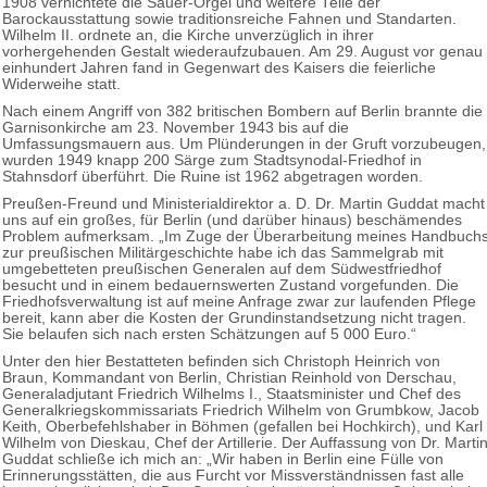
1908 vernichtete die Sauer-Orgel und weitere Teile der
Barockausstattung sowie traditionsreiche Fahnen und Standarten.
Wilhelm II. ordnete an, die Kirche unverzüglich in ihrer
vorhergehenden Gestalt wiederaufzubauen. Am 29. August vor genau
einhundert Jahren fand in Gegenwart des Kaisers die feierliche
Widerweihe statt.
Nach einem Angriff von 382 britischen Bombern auf Berlin brannte die
Garnisonkirche am 23. November 1943 bis auf die
Umfassungsmauern aus. Um Plünderungen in der Gruft vorzubeugen,
wurden 1949 knapp 200 Särge zum Stadtsynodal-Friedhof in
Stahnsdorf überführt. Die Ruine ist 1962 abgetragen worden.
Preußen-Freund und Ministerialdirektor a. D. Dr. Martin Guddat macht
uns auf ein großes, für Berlin (und darüber hinaus) beschämendes
Problem aufmerksam. „Im Zuge der Überarbeitung meines Handbuch
zur preußischen Militärgeschichte habe ich das Sammelgrab mit
umgebetteten preußischen Generalen auf dem Südwestfriedhof
besucht und in einem bedauernswerten Zustand vorgefunden. Die
Friedhofsverwaltung ist auf meine Anfrage zwar zur laufenden Pflege
bereit, kann aber die Kosten der Grundinstandsetzung nicht tragen.
Sie belaufen sich nach ersten Schätzungen auf 5 000 Euro.“
Unter den hier Bestatteten befinden sich Christoph Heinrich von
Braun, Kommandant von Berlin, Christian Reinhold von Derschau,
Generaladjutant Friedrich Wilhelms I., Staatsminister und Chef des
Generalkriegskommissariats Friedrich Wilhelm von Grumbkow, Jacob
Keith, Oberbefehlshaber in Böhmen (gefallen bei Hochkirch), und Karl
Wilhelm von Dieskau, Chef der Artillerie. Der Auffassung von Dr. Marti
Guddat schließe ich mich an: „Wir haben in Berlin eine Fülle von
Erinnerungsstätten, die aus Furcht vor Missverständnissen fast alle