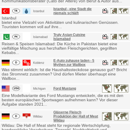
Kommunikationsberater (Cato der Ältere) von Beruf & Autor aus...
Istanbul - eine Stadt die
Istanbul
niemals schläft
Istanbul
bietet eine Vielzahl von Aktivitäten und kulinarischen Genüssen.
Touristen kommen voll auf ihre...
Truly Asian Cuisine
Islamabad
Islamabad
Reisen & Speisen Islamabad: Die Küche in Pakistan bietet eine
vielfältige Mischung aus herzhaften Fleischgerichten, gegrillten
Kebabs...
E-Auto zuhause laden - 5
Koblenz
Mythen zur Wallbox
Was stimmt wirklich: Ist die Haushaltssteckdose genauso gut? Bricht
das Stromnetz zusammen? Und dürfen Mieter überhaupt eine
Wallbox...
Ford Mustang
Michigan
Eine Modellvariante des Ford Mustangs entwickeln, die es mit den
besten europäischen Sportwagen aufnehmen kann? Vor dieser
Aufgabe standen 2021...
Gläserne Fleisch
Produktion der Hall of Meat
Wildau
Wildau
Wildau: Die Hall of Meat steht für regionale Wertschöpfung,
handwerkliche Verarbeitung, Tierwohl, Nachhaltigkeit und