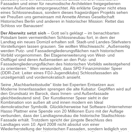
Fassaden und einer für neumodische Architekten freigegebenen
vierten Außenseite emporgewuchtet. Als erklärte Gegner nicht etwa
eines Schlossneubaus, sondern dieses fragwürdigen Projekts sehen
wir Preußen uns gemeinsam mit Annette Ahmes Gesellschaft
Historisches Berlin und anderen in historischer Mission: Rettet das
Schloss vor Banausen!
Der Aberwitz setzt sich
– Gott sei’s geklagt – im benachbarten
Potsdam beim vermeintlichen Schlossneubau fort, in dem der
Landtag ein neues Domizil erhalten soll. Stadt-und Landes-Stiefvaters
Vorstellungen lassen grausen. Sie wollten Wischiwaschi: „Außenseitig
werden Putz- und Fassadengliederungsflächen nach historischem
Vorbild vorgenommen. Bei Etagenerweiterung von West- und
Ostflügel sind deren Außenseiten an den Putz- und
Fassadengliederungsflächen des historischen Vorbilds weitestgehend
zu orientieren.“ Wen verwundert, dass SPD Finanzminister Speer
(DDR-Zeit: Leiter eines FDJ-Jugendklubs) Schlossfassaden als
unzeitgemäß und vordemokratisch ansieht.
Seine „Machbarkeitsstudie“ löste bei Experten Entsetzen aus:
Moderne Innenfassaden sprengen die alte Kubatur. Gepfiffen wird auf
den Grundsatz im Barock, dass Innen- und Außenfassade
gleichbedeutend sind. Der Kunstkenner Speer sieht in der
Kombination von außen alt und innen modern ein Ideal
demokratischer Symbolik. Glücklicherweise hat Software-Unternehmer
Hasso Plattner eine Spende von 20 Millionen Euro mit der Auflage
verbunden, dass der Landtagsneubau die historische Stadtschloss-
Fassade erhält. Trotzdem spricht der jüngste Beschluss des
Landtages vom 10. April 2008 nicht absolut von einer
Wiederherstellung der historischen Fassaden, sondern lediglich von