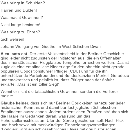
Was bringt in Schulden?
Harren und Dulden!
Was macht Gewinnen?
Nicht lange besinnen!
Was bringt zu Ehren?
Sich wehren!
Johann Wolfgang von Goethe im West-östlichen Divan
Alea iacta est
. Der erste Volksentscheid in der Berliner Geschichte
ging leider nicht zugunsten der Initiatoren aus, die ein Offenhalten
des innerstädtischen Flugplatzes Tempelhof erreichen wollten. Das ist
zugleich eine empfindliche Niederlage für den ohnehin nicht gerade
populären Oppositionsführer Pflüger (CDU) und für die ihn
unterstützende Parteifreundin und Bundeskanzlerin Merkel. Geradezu
undemokratisch und peinlich ist, dass Pflüger nach der Abfuhr
erklärte: „Das ist ein toller Sieg!“
Womit er nicht die tatsächlichen Gewinner, sondern die Verlierer
meinte.
Glaube keiner
, dass sich nur Berliner Obrigkeiten nahezu bar jeder
historischen Kenntnis und damit bar fast jeglichen ästhetischen
Empfindens auszeichnen. Jedem ordentlichen Preußen sträuben sich
die Haare im Gedanken daran, was rund um das
Hohenzollernschloss am Ufer der Spree geschehen soll: Nach Hick
und Hack sowie mit merkwürdigen Finanzierungsvorstellungen
(Boddien) wird ein schlossähnliches Etwas mit drei historischen