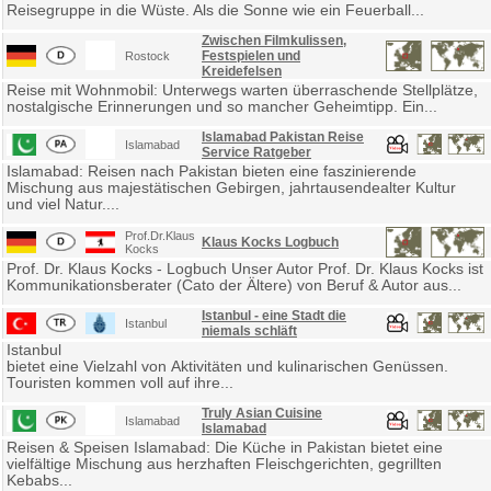
Reisegruppe in die Wüste. Als die Sonne wie ein Feuerball...
Zwischen Filmkulissen,
Festspielen und
Rostock
Kreidefelsen
Reise mit Wohnmobil: Unterwegs warten überraschende Stellplätze,
nostalgische Erinnerungen und so mancher Geheimtipp. Ein...
Islamabad Pakistan Reise
Islamabad
Service Ratgeber
Islamabad: Reisen nach Pakistan bieten eine faszinierende
Mischung aus majestätischen Gebirgen, jahrtausendealter Kultur
und viel Natur....
Prof.Dr.Klaus
Klaus Kocks Logbuch
Kocks
Prof. Dr. Klaus Kocks - Logbuch Unser Autor Prof. Dr. Klaus Kocks ist
Kommunikationsberater (Cato der Ältere) von Beruf & Autor aus...
Istanbul - eine Stadt die
Istanbul
niemals schläft
Istanbul
bietet eine Vielzahl von Aktivitäten und kulinarischen Genüssen.
Touristen kommen voll auf ihre...
Truly Asian Cuisine
Islamabad
Islamabad
Reisen & Speisen Islamabad: Die Küche in Pakistan bietet eine
vielfältige Mischung aus herzhaften Fleischgerichten, gegrillten
Kebabs...