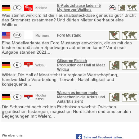
E-Auto zuhause laden - 5
Koblenz
Mythen zur Wallbox
Was stimmt wirklich: Ist die Haushaltssteckdose genauso gut? Bricht
das Stromnetz zusammen? Und dürfen Mieter überhaupt eine
Wallbox...
Ford Mustang
Michigan
Eine Modellvariante des Ford Mustangs entwickeln, die es mit den
besten europäischen Sportwagen aufnehmen kann? Vor dieser
Aufgabe standen 2021...
Gläserne Fleisch
Produktion der Hall of Meat
Wildau
Wildau
Wildau: Die Hall of Meat steht für regionale Wertschöpfung,
handwerkliche Verarbeitung, Tierwohl, Nachhaltigkeit und
konsequente...
Warum es immer mehr
Nicolas
Menschen in die Arktis und
Kitzki
Antarktis zieht
Die Sehnsucht nach echten Erlebnissen wächst: Zwischen
gigantischen Eisbergen, magischen Nordlichtern und emotionalen
Begegnungen mit Walen:...
Wir über uns
Seite auf Facebook teilen