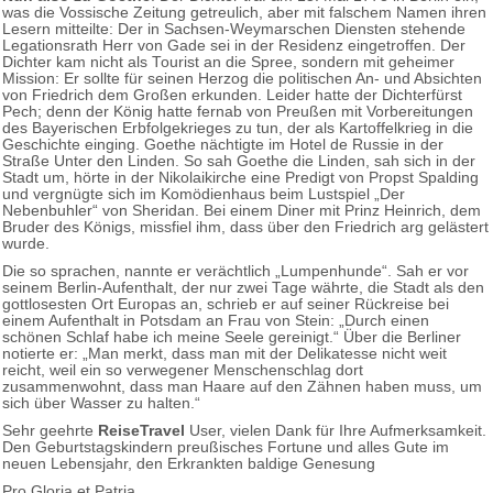
was die Vossische Zeitung getreulich, aber mit falschem Namen ihren
Lesern mitteilte: Der in Sachsen-Weymarschen Diensten stehende
Legationsrath Herr von Gade sei in der Residenz eingetroffen. Der
Dichter kam nicht als Tourist an die Spree, sondern mit geheimer
Mission: Er sollte für seinen Herzog die politischen An- und Absichten
von Friedrich dem Großen erkunden. Leider hatte der Dichterfürst
Pech; denn der König hatte fernab von Preußen mit Vorbereitungen
des Bayerischen Erbfolgekrieges zu tun, der als Kartoffelkrieg in die
Geschichte einging. Goethe nächtigte im Hotel de Russie in der
Straße Unter den Linden. So sah Goethe die Linden, sah sich in der
Stadt um, hörte in der Nikolaikirche eine Predigt von Propst Spalding
und vergnügte sich im Komödienhaus beim Lustspiel „Der
Nebenbuhler“ von Sheridan. Bei einem Diner mit Prinz Heinrich, dem
Bruder des Königs, missfiel ihm, dass über den Friedrich arg gelästert
wurde.
Die so sprachen, nannte er verächtlich „Lumpenhunde“. Sah er vor
seinem Berlin-Aufenthalt, der nur zwei Tage währte, die Stadt als den
gottlosesten Ort Europas an, schrieb er auf seiner Rückreise bei
einem Aufenthalt in Potsdam an Frau von Stein: „Durch einen
schönen Schlaf habe ich meine Seele gereinigt.“ Über die Berliner
notierte er: „Man merkt, dass man mit der Delikatesse nicht weit
reicht, weil ein so verwegener Menschenschlag dort
zusammenwohnt, dass man Haare auf den Zähnen haben
muss, um
sich über Wasser zu halten.“
Sehr geehrte
ReiseTravel
User, vielen Dank für Ihre Aufmerksamkeit.
Den Geburtstagskindern preußisches Fortune und alles Gute im
neuen Lebensjahr, den Erkrankten baldige Genesung
Pro Gloria et Patria