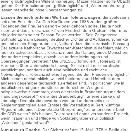
einer größtmöglichen Widerannäherung. Mäzen Plattner sollte Obacht
geben: Die
Formulierungen „größtmöglich“ und „Widerannäherung“
lassen mancherlei böse Überraschungen zu.
Lassen Sie mich bitte ein Wort zur Toleranz sagen
, die spätestens
seit dem Edikt des Großen Kurfürsten von 1685 zu den großen
Tugenden der Preußen gehört – oder gehören sollte. Heute noch
zitiert wird das „Toleranzedikt“ von Friedrich dem Großen: „Hier mus
ein jeder nach seiner Fasson Selich werden.“ Sein Zeitgenosse
Gotthold Ephraim Lessing, deutscher Dichter und Aufklärer, schenkte
uns mit seiner Ringparabel im „Nathan“ dazu die literarische Fassung.
Der aktuelle Katholische Erwachsenen-Katechismus definiert, wie ich
meine nachvollziehbar: „Toleranz meint die Haltung eines Menschen,
der andere respektiert, obwohl sie andere Meinungen und
Überzeugungen vertreten.“ Die UNESCO formuliert: „Toleranz ist
Harmonie über Unterschiede hinweg. Sie ist nicht nur moralische
Verpflichtung, sondern auch eine politische und rechtliche
Notwendigkeit. Toleranz ist eine Tugend, die den Frieden ermöglicht.“
Mich stimmt nachdenklich, wie viel Intoleranz und Unfreiheit dem
anderen gegenüber tagtäglich zu erleben sind. In politischen wie in
beruflichen und ganz persönlichen Bereichen. Wie geht
beispielsweise zusammen, dass einerseits in Brandenburg mit dem
Handlungskonzept "Tolerantes Brandenburg“ für eine starke und
lebendige Demokratie geworben wird und andererseits ein
Regierungsmitglied allen Ernstes die Vorstellung äußert, künftige
Abgeordnete einer „Demokratie Überprüfung“ zu unterziehen. Lebt
die DDR weiter? Wo bleiben Toleranz und damit verbundene Freiheit,
wenn Trauer an und Pflege von Soldatengräbern nur politisch
„Astreinen“ gestattet wird?
Nun also zu Goethe
. Der Dichter traf am 15. Mai 1778 in Berlin ein,