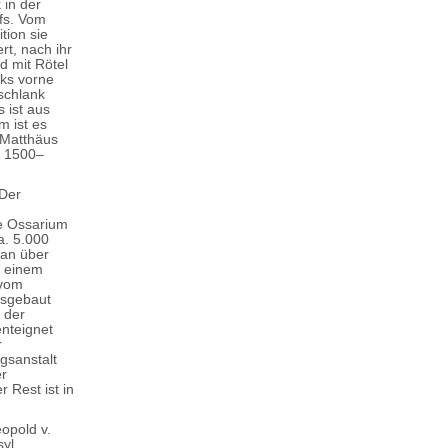
 in der
ffs. Vom
tion sie
rt, nach ihr
d mit Rötel
nks vorne
schlank
 ist aus
m ist es
 Matthäus
n 1500–
 Der
he Ossarium
a. 5.000
man über
h einem
 vom
usgebaut
 der
enteignet
r
gsanstalt
er
 Rest ist in
opold v.
syl