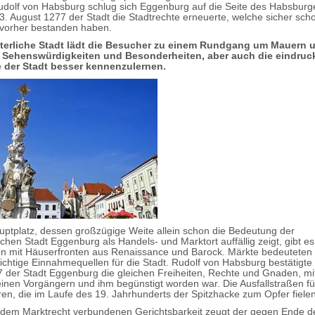
udolf von Habsburg schlug sich Eggenburg auf die Seite des Habsburg
3. August 1277 der Stadt die Stadtrechte erneuerte, welche sicher sch
 vorher bestanden haben.
alterliche Stadt lädt die Besucher zu einem Rundgang um Mauern 
e Sehenswürdigkeiten und Besonderheiten, aber auch die eindruc
 der Stadt besser kennenzulernen.
ptplatz, dessen großzügige Weite allein schon die Bedeutung der
ichen Stadt Eggenburg als Handels- und Marktort auffällig zeigt, gibt es
n mit Häuserfronten aus Renaissance und Barock. Märkte bedeuteten
 wichtige Einnahmequellen für die Stadt. Rudolf von Habsburg bestätigte
 der Stadt Eggenburg die gleichen Freiheiten, Rechte und Gnaden, mi
inen Vorgängern und ihm begünstigt worden war. Die Ausfallstraßen fü
oren, die im Laufe des 19. Jahrhunderts der Spitzhacke zum Opfer fielen
 dem Marktrecht verbundenen Gerichtsbarkeit zeugt der gegen Ende d