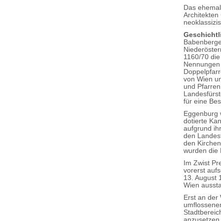
Das ehemali
Architekten
neoklassizi
Geschichtl
Babenberge
Niederöster
1160/70 die
Nennungen v
Doppelpfarr
von Wien un
und Pfarren
Landesfürst
für eine Be
Eggenburg w
dotierte Ka
aufgrund ih
den Landesf
den Kirchen
wurden die 
Im Zwist Pr
vorerst auf
13. August 
Wien aussta
Erst an der
umflossenen
Stadtbereic
anzusetzen,