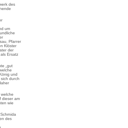
werk des
ehende
er
and um
kundliche
er
au, Pfarrer
n Klöster
ater der
als Ersatz
te „gut
 welche
 König und
 sich durch
daher
, welche
f dieser am
hten wie
r Schmida
ten des
n