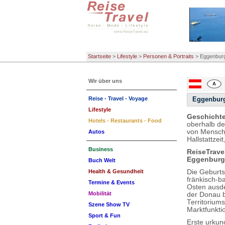
Startseite
>
Lifestyle
>
Personen & Portraits
>
Eggenburg
Wir über uns
Reise - Travel - Voyage
Eggenburg
Lifestyle
Geschichte
Hotels - Restaurants - Food
oberhalb de
von Mensche
Autos
Hallstattze
Business
ReiseTrave
Eggenburg
Buch Welt
Die Geburts
Health & Gesundheit
fränkisch-b
Termine & Events
Osten ausde
Mobilität
der Donau b
Territorium
Szene Show TV
Marktfunkti
Sport & Fun
Erste urkun