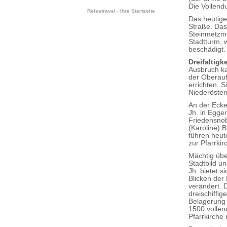
Die Vollend
Reisetravel - Ihre Startseite
Das heutige
Straße. Das
Steinmetzme
Stadtturm, 
beschädigt.
Dreifaltigk
Ausbruch kam
der Oberauf
errichten. 
Niederöster
An der Ecke
Jh. in Eggen
Friedensnob
(Karoline)
führen heut
zur Pfarrkir
Mächtig übe
Stadtbild u
Jh. bietet 
Blicken der
verändert. 
dreischiffi
Belagerung 
1500 vollend
Pfarrkirche