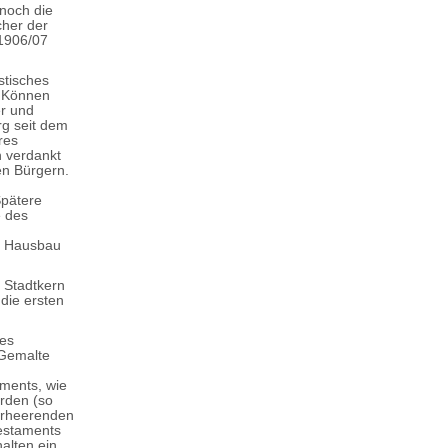
noch die
cher der
 1906/07
stisches
hr Können
er und
g seit dem
res
n verdankt
en Bürgern.
Spätere
e des
um Hausbau
r Stadtkern
die ersten
des
„Gemalte
aments, wie
rden (so
verheerenden
estaments
alten ein.