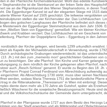
ten in der Pfarrkirche Kirchenväterkanzel: Wohl das edelste Kunstwerk
 Stephanskirche ist die Steinkanzel an der linken Seite des Hauptschi
nert sie an die Pilgramkanzel des Wiener Stephansdoms, in deren Tradi
eht. Die Eggenburger Kanzel ist auf der eleganten Stiege mit 1515 datie
datierte Wiener Kanzel auf 1505 geschätzt. Die teilweise vergoldeten un
teinskulpturen stellen die vier Kirchenväter dar. Das Lichthäuschen: Li
ogen des gotischen Langhauses der Pfarrkirche befindet sich dieses 
 Meisterwerk der Eggenburger Steinmetzkunst aus dem Jahr 1506. Es
en „Weißen Stein von Eggenburg“ gemeißelt. Wie ein kleiner Kirchtur
aßwerk und Krabben verziert. Das Lichthäuschen ist ein Geschenk von
llenburg, Pfarrherr der Doppelpfarre Gars – Eggenburg in den Jahre
, nordöstlich der Kirche gelegen, wird bereits 1299 urkundlich erwähnt.
letzt als Kapelle der Michaelsbruderschaft in Verwendung, wurde 1792
 Durch archäologische Grabungen wiederentdeckt, ist das unterirdisc
 (13. Jh.) mit den zum „memento mori“ geschlichteten Gebeinen von c
un zu besichtigen. Der alte Pfarrhof: Von Kirche und Karner gelangte 
ndungsgang zu dem nördlich der Kirche gelegenen alten Pfarrhof, nac
sitzer auch „Resch-Schloss“ genannt. Er wurde zu Beginn des 18. Jh.
 Pfarrherrn Propst Conrad Ferdinand von Albrechtsburg aufwendig a
 eingerichtet. Als Albrechtsburg 1730 stirbt, muss über seinen Nachlass
ffnet werden, sodass Maria Theresia 1751 die landesfürstliche Pfarre 
rtrag in die Ritterakademie „Theresianum“ in Wien mit einbringt. Diese
lex diente dann mehr als 170 Jahre als Gutshof, später als Erziehun
ließlich Wäscherei für die sowjetische Besatzungsmacht. Heute sind d
l und die Volkshochschulräume der Gemeinde darin untergebracht, der
.
 Pfarrhof in der Pfarrgasse wurde 1727 aus dem Besitz des Herzogs Le
olstein von der Stadt erworben und als Militärspital und Obdachlosena