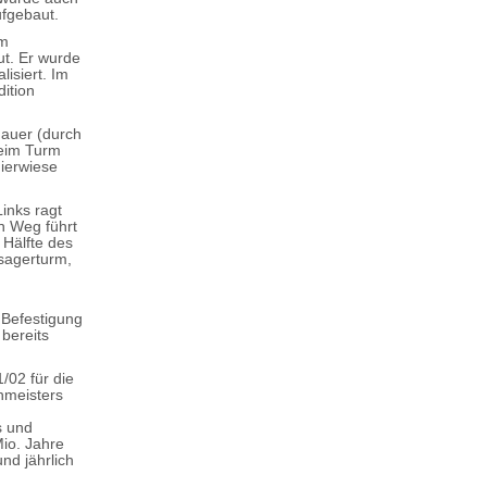
fgebaut.
um
t. Er wurde
isiert. Im
dition
auer (durch
beim Turm
nierwiese
Links ragt
in Weg führt
 Hälfte des
rsagerturm,
 Befestigung
bereits
02 für die
hmeisters
s und
io. Jahre
nd jährlich