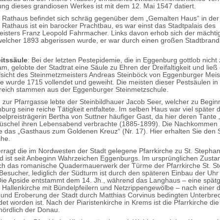
ung dieses grandiosen Werkes ist mit dem 12. Mai 1547 datiert.
 Rathaus befindet sich schräg gegenüber dem „Gemalten Haus“ in de
 Rathaus ist ein barocker Prachtbau, es war einst das Stadtpalais des
isters Franz Leopold Fahrmacher. Links davon erhob sich der mächti
welcher 1893 abgerissen wurde, er war durch einen großen Stadtbrand
eitssäule
: Bei der letzten Pestepidemie, die in Eggenburg gottlob nicht
, gelobte der Stadtrat eine Säule zu Ehren der Dreifaltigkeit und ließ
sicht des Steinmetzmeisters Andreas Steinböck von Eggenburger Meis
Sie wurde 1715 vollendet und geweiht. Die meisten dieser Pestsäulen in
reich stammen aus der Eggenburger Steinmetzschule.
 zur Pfarrgasse lebte der Steinbildhauer Jacob Seer, welcher zu Begin
burg seine reiche Tätigkeit entfaltete. Im selben Haus war viel später d
elpreisträgerin Bertha von Suttner häufiger Gast, da hier deren Tante „
 Büschel ihren Lebensabend verbrachte (1885-1899). Die Nachkommen
e das „Gasthaus zum Goldenen Kreuz“ (Nr. 17). Hier erhalten Sie den 
che.
rragt die im Nordwesten der Stadt gelegene Pfarrkirche zu St. Stephan
nd ist seit Anbeginn Wahrzeichen Eggenburgs. Im ursprünglichen Zusta
sich das romanische Quadermauerwerk der Türme der Pfarrkirche St. S
 Besucher, lediglich der Südturm ist durch den späteren Einbau der Uhr
Die Apside entstammt dem 14. Jh., während das Langhaus – eine spätg
ge Hallenkirche mit Bündelpfeilern und Netzrippengewölbe – nach einer 
und Eroberung der Stadt durch Matthias Corvinus bedingten Unterbr
et worden ist. Nach der Piaristenkirche in Krems ist die Pfarrkirche di
 nördlich der Donau.