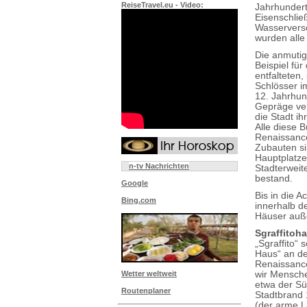
ReiseTravel.eu - Video:
Jahrhundert
Eisenschlie
Wasserverso
wurden alle
Die anmutig
Beispiel für
entfalteten
Schlösser i
12. Jahrhun
Gepräge ver
die Stadt i
Alle diese 
Renaissance
Zubauten si
Hauptplatze
n-tv Nachrichten
Stadterweit
bestand.
Google
Bis in die 
Bing.com
innerhalb d
Häuser auße
Sgraffitoh
„Sgraffito“
Haus“ an de
Renaissance
wir Mensche
Wetter weltweit
etwa der Sü
Routenplaner
Stadtbrand 
(der arme L