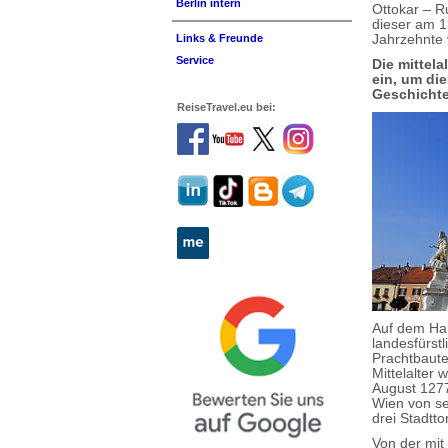
Berlin intern
Ottokar – R
dieser am 1
Jahrzehnte
Links & Freunde
Service
Die mittel
ein, um di
Geschichte
ReiseTravel.eu bei:
Auf dem Hau
landesfürstl
Prachtbaute
Mittelalter
August 1277
Wien von se
drei Stadtt
Von der mit