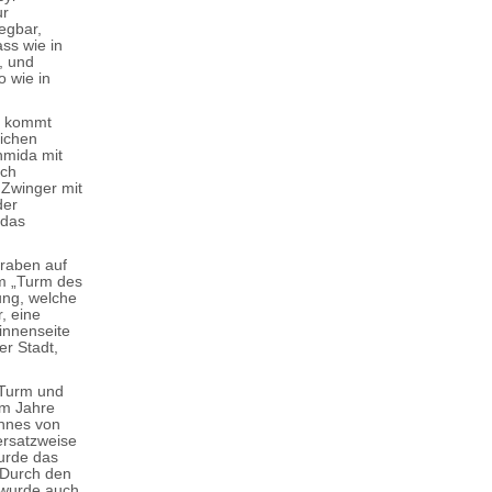
ur
egbar,
ass wie in
, und
 wie in
rk kommt
lichen
hmida mit
och
 Zwinger mit
der
(das
graben auf
um „Turm des
ung, welche
, eine
innenseite
er Stadt,
 Turm und
im Jahre
annes von
ersatzweise
wurde das
. Durch den
 wurde auch