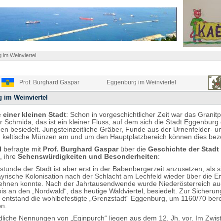
 im Weinviertel
Prof. Burghard Gaspar
Eggenburg im Weinviertel
 im Weinviertel
 einer kleinen Stadt
: Schon in vorgeschichtlicher Zeit war das Granit
r Schmida, das ist ein kleiner Fluss, auf dem sich die Stadt Eggenburg
n besiedelt. Jungsteinzeitliche Gräber, Funde aus der Urnenfelder- u
it, keltische Münzen am und um den Hauptplatzbereich können dies be
l
befragte mit
Prof. Burghard Gaspar
über die
Geschichte der Stadt
, ihre
Sehenswürdigkeiten und Besonderheiten
:
stunde der Stadt ist aber erst in der Babenbergerzeit anzusetzen, als s
ayrische Kolonisation nach der Schlacht am Lechfeld wieder über die 
hnen konnte. Nach der Jahrtausendwende wurde Niederösterreich auc
is an den „Nordwald“, das heutige Waldviertel, besiedelt. Zur Sicherun
s entstand die wohlbefestigte „Grenzstadt“ Eggenburg, um 1160/70 bere
on.
dliche Nennungen von „Eginpurch“ liegen aus dem 12. Jh. vor. Im Zwis