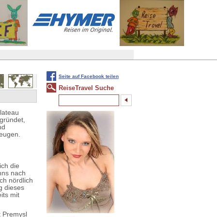
Seite auf Facebook teilen
ReiseTravel Suche
plateau
 gründet,
nd
zeugen.
ich die
Enns nach
h nördlich
g dieses
its mit
t Premysl