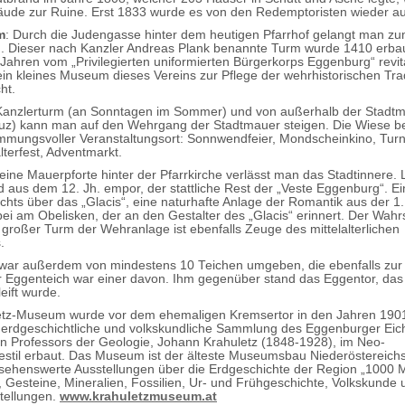
ude zur Ruine. Erst 1833 wurde es von den Redemptoristen wieder au
m
: Durch die Judengasse hinter dem heutigen Pfarrhof gelangt man z
. Dieser nach Kanzler Andreas Plank benannte Turm wurde 1410 erbau
Jahren vom „Privilegierten uniformierten Bürgerkorps Eggenburg“ revital
 ein kleines Museum dieses Vereins zur Pflege der wehrhistorischen Tra
ht.
Kanzlerturm (an Sonntagen im Sommer) und von außerhalb der Stadtm
uz) kann man auf den Wehrgang der Stadtmauer steigen. Die Wiese 
timmungsvoller Veranstaltungsort: Sonnwendfeier, Mondscheinkino, Tur
lterfest, Adventmarkt.
eine Mauerpforte hinter der Pfarrkirche verlässt man das Stadtinnere. 
ed aus dem 12. Jh. empor, der stattliche Rest der „Veste Eggenburg“. E
echts über das „Glacis“, eine naturhafte Anlage der Romantik aus der 1.
rbei am Obelisken, der an den Gestalter des „Glacis“ erinnert. Der Wah
r großer Turm der Wehranlage ist ebenfalls Zeuge des mittelalterlichen
.
ar außerdem von mindestens 10 Teichen umgeben, die ebenfalls zur
r Eggenteich war einer davon. Ihm gegenüber stand das Eggentor, das 
eift wurde.
tz-Museum wurde vor dem ehemaligen Kremsertor in den Jahren 1901/
e erdgeschichtliche und volkskundliche Sammlung des Eggenburger Eic
n Professors der Geologie, Johann Krahuletz (1848-1928), im Neo-
stil erbaut. Das Museum ist der älteste Museumsbau Niederöstereich
sehenswerte Ausstellungen über die Erdgeschichte der Region „1000 M
, Gesteine, Mineralien, Fossilien, Ur- und Frühgeschichte, Volkskunde u
tellungen.
www.krahuletzmuseum.at