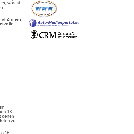
ers, worauf
on
und Zinnen
ksvolle
 im
 am 13.
t denen
hrten zu
.
es 16.