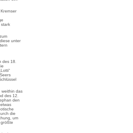
r Kremser
ge
 stark
 zum
 diese unter
tern
n des 18.
ie
Lotti“
 Seers
Schlüssel
 weithin das
nd des 12.
tephan den
 etwas
otische
durch die
echung, um
e größte