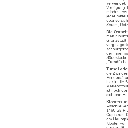
verwendet. 
Verfügung. 
mindestens s
jeder mitte
ebenso sich
Znaim, Retz
Die Ostsei
man hinunte
Grenzstadt 
vorgelagert
schnurgerad
der Innenma
Südostecke
„Turndl“) be
Turndl ode
die Zwinger
Friedens“ u
hier in die 
Maueröffnun
ist noch der
sichtbar. H
Klosterkir
Anschließen
1460 als Fr
Capistran. 
am Hauptpla
Kloster von 
großen Stad