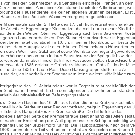
s von hiesigen Steinmetzen aus Sandstein errichtete Pranger, an dem 
ßen zu sehen sind. Aus dieser Zeit stammt auch der Adlerbrunnen, wel
rgung der Häuser diente, die keinen eigenen Brunnen besaßen. Erst
 Häuser an die städtische Wasserversorgung angeschlossen.
e Mariensäule aus der 2. Hälfte des 17. Jahrhunderts ist ein charakteri
 die Arbeit der Eggenburger Steinmetze, die nicht nur in dieser Stadt i
, sondern den Weißen Stein von Eggenburg auch beim Bau vieler Klöst
m ganzen Land verarbeiteten. Das Steinmetzhandwerk war in Eggenbur
dert beheimatet und stand im 18. Jh. in seiner Hochblüte. Ein besonde
leihen dem Hauptplatz die alten Häuser. Diese schönen Häuserfronte
hren durch Wein- und Salzhandel sowie Weinbau vermögend geworden
Bürgerhäuser entstammen in ihrer Bausubstanz der Spätgotik bzw. der
, wurden dann aber hinsichtlich ihrer Fassaden vielfach barockisiert. 
nd etwa das 1885 errichtete Gründerzeithaus am „Grätzl“ – in der Mitt
s – und die 1931 erbaute Post. Diese Häusergruppe stellte eine Art
erung dar, da innerhalb der Stadtmauern keine weitere Möglichkeit z
Achtzigerjahre des 19. Jahrhunderts war in Eggenburg ausschließlich de
er Stadtmauer bewohnt. Erst in den folgenden Jahrzehnten entstanden 
rhalb der mittelalterlichen Befestigungsanlage.
aus
: Dass zu Beginn des 16. Jh. aus Italien die neue Kratzputztechnik 
 schnell in die Städte unserer Region vordrang, zeigt in Eggenburg das 
r Ecke des Hauptplatzes zur Kremserstraße. Die Bilderfolge des
giebels auf der Seite der Kremserstraße zeigt anhand des Alten Test
n nach der Erschaffung der Welt gegen unseren Schöpfer schuldig we
ndenfall und der Brudermord Kains). Die Hauptplatzseite, nach dem 
1808 nur im oberen Teil vorhanden, mahnt an Beispielen des Neuen T
azarus und der reiche Prasser) christliches zwischenmenschliches Verh