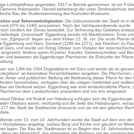
ge Lichtspielhaus gegenüber, 1917 in Betrieb genommen, ist ein Früh
 Clemens Holzmeister. Derzeit beherbergt der unter Denkmalschutz st
stische Bau die Studiensammlung des Krahuletz-Museums.
iches und Sehenswürdigkeiten
: Die Geburtsstunde der Stadt ist in d
rzeit (976 bis 1246) anzusetzen. Nach der Jahrtausendwende wurde
reich nördlich der Donau besiedelt. Zur Sicherung des Gebietes entst
 befestigte „Grenzstadt“ Eggenburg bereits mit Marktfunktion. Erste ur
on „Eginpurch“ liegen aus dem frühen 12. Jh. vor. Der erste Pfarrer d
e Eggenburg und Gars, Gerhard (1246 bis 1271), war Domherr zu Pass
d Gars, und wurde von König Ottokar zum Visitator der österreichische
 eingesetzt. Andere waren Erzieher, Kanzler, Geheimschreiber und Ber
en und bekamen als Eggenburger Pfarrherren die Einkünfte der Pfarre 
soldung.
ar von 1266 bis 1564 Doppelpfarre mit Gars und wurde als so genann
nzlerpfarre“ an besondere Persönlichkeiten vergeben. Die Pfarrherren,
rer Ämter und politischen Stellung die Bedeutung dieser Pfarre für den
ürsten hervorhoben, verfügten über die nötigen Geldmittel und wollten
bau ein Denkmal setzen. Eggenburg war eine landesfürstliche Pfarre, 
Pfarrherren dem Landesfürsten präsentiert und von ihm eingesetzt.
emysl Ottokar mit Rudolf von Habsburg schlugen sich die Eggenburger
seiten Ottokars waren, rechtzeitig auf die Seite des Habsburgers, worau
1277 der Stadt die Stadtrechte erneuerte und sie mit den gleichen Rec
ttete.
 Wende vom 13. zum 14. Jahrhundert wurde die Stadt auf dem von de
 Hochplateau angelegt, sodass Burg und Kirche nun gänzlich im Wes
hes lagen. Der Bau der Stadtmauer ist zu Beginn des 14. Jahrhunderts
 denn der Münichhof, das ehemalige alte Rathaus mit der romanische