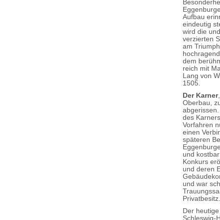
Besonderhei
Eggenburger
Aufbau erin
eindeutig st
wird die un
verzierten S
am Triumphb
hochragende
dem berühmt
reich mit M
Lang von We
1505.
Der Karner
Oberbau, zu
abgerissen.
des Karners
Vorfahren n
einen Verbi
späteren Be
Eggenburger
und kostbar
Konkurs erö
und deren E
Gebäudekomp
und war sch
Trauungssaa
Privatbesitz
Der heutige
Schleswig-H