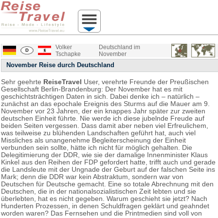
Volker
Deutschland im
Tschapke
November
November Reise durch Deutschland
Sehr geehrte
ReiseTravel
User, verehrte Freunde der Preußischen
Gesellschaft Berlin-Brandenburg: Der November hat es mit
geschichtsträchtigen Daten in sich. Dabei denke ich – natürlich –
zunächst an das epochale Ereignis des Sturms auf die Mauer am 9.
November vor 23 Jahren, der ein knappes Jahr später zur zweiten
deutschen Einheit führte. Nie werde ich diese jubelnde Freude auf
beiden Seiten vergessen. Dass damit aber neben viel Erfreulichem,
was teilweise zu blühenden Landschaften geführt hat, auch viel
Missliches als unangenehme Begleiterscheinung der Einheit
verbunden sein sollte, hätte ich nicht für möglich gehalten. Die
Delegitimierung der DDR, wie sie der damalige Innenminister Klaus
Kinkel aus den Reihen der FDP gefordert hatte, trifft auch und gerade
die Landsleute mit der Ungnade der Geburt auf der falschen Seite ins
Mark; denn die DDR war kein Abstraktum, sondern war von
Deutschen für Deutsche gemacht. Eine so totale Abrechnung mit den
Deutschen, die in der nationalsozialistischen Zeit lebten und sie
überlebten, hat es nicht gegeben. Warum geschieht sie jetzt? Nach
Hunderten Prozessen, in denen Schuldfragen geklärt und geahndet
worden waren? Das Fernsehen und die Printmedien sind voll von