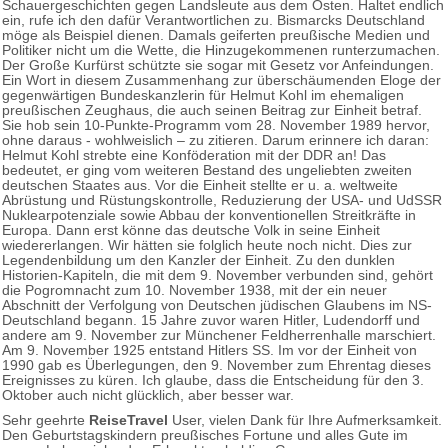
Schauergeschichten gegen Landsleute aus dem Osten. Haltet endlich
ein, rufe ich den dafür Verantwortlichen zu. Bismarcks Deutschland
möge als Beispiel dienen. Damals geiferten preußische Medien und
Politiker nicht um die Wette, die Hinzugekommenen runterzumachen.
Der Große Kurfürst schützte sie sogar mit Gesetz vor Anfeindungen.
Ein Wort in diesem Zusammenhang zur überschäumenden Eloge der
gegenwärtigen Bundeskanzlerin für Helmut Kohl im ehemaligen
preußischen Zeughaus, die auch seinen Beitrag zur Einheit betraf.
Sie hob sein 10-Punkte-Programm vom 28. November 1989 hervor,
ohne daraus - wohlweislich – zu zitieren. Darum erinnere ich daran:
Helmut Kohl strebte eine Konföderation mit der DDR an! Das
bedeutet, er ging vom weiteren Bestand des ungeliebten zweiten
deutschen Staates aus. Vor die Einheit stellte er u. a. weltweite
Abrüstung und Rüstungskontrolle, Reduzierung der USA- und UdSSR
Nuklearpotenziale sowie Abbau der konventionellen Streitkräfte in
Europa. Dann erst könne das deutsche Volk in seine Einheit
wiedererlangen. Wir hätten sie folglich heute noch nicht. Dies zur
Legendenbildung um den Kanzler der Einheit. Zu den dunklen
Historien-Kapiteln, die mit dem 9. November verbunden sind, gehört
die Pogromnacht zum 10. November 1938, mit der ein neuer
Abschnitt der Verfolgung von Deutschen jüdischen Glaubens im NS-
Deutschland begann. 15 Jahre zuvor waren Hitler, Ludendorff und
andere am 9. November zur Münchener Feldherrenhalle marschiert.
Am 9. November 1925 entstand Hitlers SS. Im vor der Einheit von
1990 gab es Überlegungen, den 9. November zum Ehrentag dieses
Ereignisses zu küren. Ich glaube, dass die Entscheidung für den 3.
Oktober auch nicht glücklich, aber besser war.
Sehr geehrte
ReiseTravel
User, vielen Dank für Ihre Aufmerksamkeit.
Den Geburtstagskindern preußisches Fortune und alles Gute im