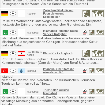
Einmal Wüste und zurück: Um fünf Uhr früh schickt Peter seine
Reisegruppe in die Wüste. Als die Sonne wie ein Feuerball...
Zwischen Filmkulissen,
Festspielen und
Rostock
Kreidefelsen
Reise mit Wohnmobil: Unterwegs warten überraschende Stellplätze,
nostalgische Erinnerungen und so mancher Geheimtipp. Ein...
Islamabad Pakistan Reise
Islamabad
Service Ratgeber
Islamabad: Reisen nach Pakistan bieten eine faszinierende
Mischung aus majestätischen Gebirgen, jahrtausendealter Kultur
und viel Natur....
Prof.Dr.Klaus
Klaus Kocks Logbuch
Kocks
Prof. Dr. Klaus Kocks - Logbuch Unser Autor Prof. Dr. Klaus Kocks ist
Kommunikationsberater (Cato der Ältere) von Beruf & Autor aus...
Istanbul - eine Stadt die
Istanbul
niemals schläft
Istanbul
bietet eine Vielzahl von Aktivitäten und kulinarischen Genüssen.
Touristen kommen voll auf ihre...
Truly Asian Cuisine
Islamabad
Islamabad
Reisen & Speisen Islamabad: Die Küche in Pakistan bietet eine
vielfältige Mischung aus herzhaften Fleischgerichten, gegrillten
Kebabs...