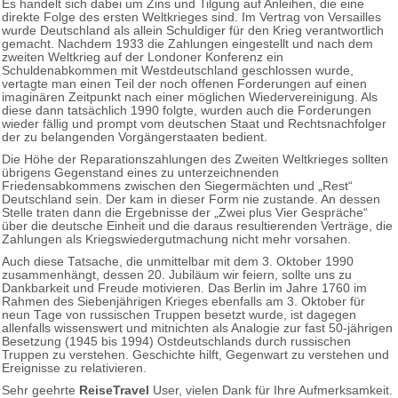
Es handelt sich dabei um Zins und Tilgung auf Anleihen, die eine
direkte Folge des ersten Weltkrieges sind. Im Vertrag von Versailles
wurde Deutschland als allein Schuldiger für den Krieg verantwortlich
gemacht. Nachdem 1933 die Zahlungen eingestellt und nach dem
zweiten Weltkrieg auf der Londoner Konferenz ein
Schuldenabkommen mit Westdeutschland geschlossen wurde,
vertagte man einen Teil der noch offenen Forderungen auf einen
imaginären Zeitpunkt nach einer möglichen Wiedervereinigung. Als
diese dann tatsächlich 1990 folgte, wurden auch die Forderungen
wieder fällig und prompt vom deutschen Staat und Rechtsnachfolger
der zu belangenden Vorgängerstaaten bedient.
Die Höhe der Reparationszahlungen des Zweiten Weltkrieges sollten
übrigens Gegenstand eines zu unterzeichnenden
Friedensabkommens zwischen den Siegermächten und „Rest“
Deutschland sein. Der kam in dieser Form nie zustande. An dessen
Stelle traten dann die Ergebnisse der „Zwei plus Vier Gespräche“
über die deutsche Einheit und die daraus resultierenden Verträge, die
Zahlungen als Kriegswiedergutmachung nicht mehr vorsahen.
Auch diese Tatsache, die unmittelbar mit dem 3. Oktober 1990
zusammenhängt, dessen 20. Jubiläum wir feiern, sollte uns zu
Dankbarkeit und Freude motivieren. Das Berlin im Jahre 1760 im
Rahmen des Siebenjährigen Krieges ebenfalls am 3. Oktober für
neun Tage von russischen Truppen besetzt wurde, ist dagegen
allenfalls wissenswert und mitnichten als Analogie zur fast 50-jährigen
Besetzung (1945 bis 1994) Ostdeutschlands durch russischen
Truppen zu verstehen. Geschichte hilft, Gegenwart zu verstehen und
Ereignisse zu relativieren.
Sehr geehrte
ReiseTravel
User, vielen Dank für Ihre Aufmerksamkeit.