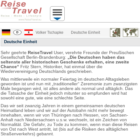
Volker Tschapke
Deutsche Einheit
Deutsche Einheit
Sehr geehrte
ReiseTravel
User, verehrte Freunde der Preußischen
Gesellschaft Berlin-Brandenburg:
„Die Deutschen haben das
seltenste aller historischen Geschenke erhalten, eine zweite
Chance“
Fritz Stern, Historiker, hat einmal über die
Wiedervereinigung Deutschlands geschrieben.
Was mittlerweile ein normaler Feiertag im deutschen Alltagsleben
geworden ist und nun mit „traditioneller“ Zeremonie zum zwanzigsten
Male begangen wird, ist alles andere als normal und alltäglich. Das
die Tatsache der Einheit jedoch mitunter so empfunden wird hat
sowohl eine gute, wie eine schlechte Seite.
Das wir seit zwanzig Jahren in einem gemeinsamen deutschen
Heimatland leben und wir auf der Autobahn nicht mehr bewegt
innehalten, wenn wir von Thüringen nach Hessen, von Sachsen-
Anhalt nach Niedersachsen u.s.w. wechseln, ist ein Zeichen von
Normalität. Die Gefahr, zu Tode zu kommen, wenn man diese Reisen
von Ost nach West antritt, ist (bis auf die Risiken des alltäglichen
Straßenverkehrs) gebannt.