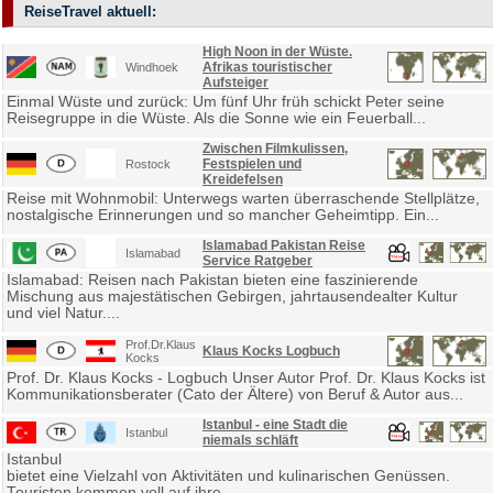
ReiseTravel aktuell:
High Noon in der Wüste.
Afrikas touristischer
Windhoek
Aufsteiger
Einmal Wüste und zurück: Um fünf Uhr früh schickt Peter seine
Reisegruppe in die Wüste. Als die Sonne wie ein Feuerball...
Zwischen Filmkulissen,
Festspielen und
Rostock
Kreidefelsen
Reise mit Wohnmobil: Unterwegs warten überraschende Stellplätze,
nostalgische Erinnerungen und so mancher Geheimtipp. Ein...
Islamabad Pakistan Reise
Islamabad
Service Ratgeber
Islamabad: Reisen nach Pakistan bieten eine faszinierende
Mischung aus majestätischen Gebirgen, jahrtausendealter Kultur
und viel Natur....
Prof.Dr.Klaus
Klaus Kocks Logbuch
Kocks
Prof. Dr. Klaus Kocks - Logbuch Unser Autor Prof. Dr. Klaus Kocks ist
Kommunikationsberater (Cato der Ältere) von Beruf & Autor aus...
Istanbul - eine Stadt die
Istanbul
niemals schläft
Istanbul
bietet eine Vielzahl von Aktivitäten und kulinarischen Genüssen.
Touristen kommen voll auf ihre...