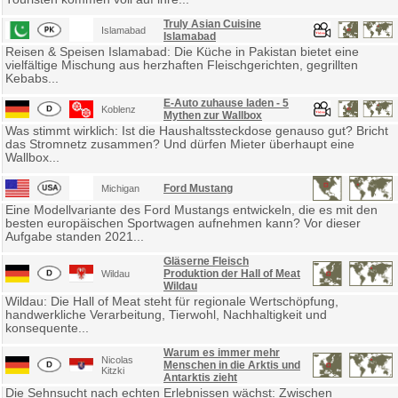
Truly Asian Cuisine
Islamabad
Islamabad
Reisen & Speisen Islamabad: Die Küche in Pakistan bietet eine
vielfältige Mischung aus herzhaften Fleischgerichten, gegrillten
Kebabs...
E-Auto zuhause laden - 5
Koblenz
Mythen zur Wallbox
Was stimmt wirklich: Ist die Haushaltssteckdose genauso gut? Bricht
das Stromnetz zusammen? Und dürfen Mieter überhaupt eine
Wallbox...
Ford Mustang
Michigan
Eine Modellvariante des Ford Mustangs entwickeln, die es mit den
besten europäischen Sportwagen aufnehmen kann? Vor dieser
Aufgabe standen 2021...
Gläserne Fleisch
Produktion der Hall of Meat
Wildau
Wildau
Wildau: Die Hall of Meat steht für regionale Wertschöpfung,
handwerkliche Verarbeitung, Tierwohl, Nachhaltigkeit und
konsequente...
Warum es immer mehr
Nicolas
Menschen in die Arktis und
Kitzki
Antarktis zieht
Die Sehnsucht nach echten Erlebnissen wächst: Zwischen