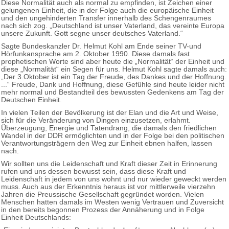
Diese Normalität auch als normal zu empfinden, ist Zeichen einer
gelungenen Einheit, die in der Folge auch die europäische Einheit
und den ungehinderten Transfer innerhalb des Schengenraumes
nach sich zog. „Deutschland ist unser Vaterland, das vereinte Europa
unsere Zukunft. Gott segne unser deutsches Vaterland.“
Sagte Bundeskanzler Dr. Helmut Kohl am Ende seiner TV-und
Hörfunkansprache am 2. Oktober 1990. Diese damals fast
prophetischen Worte sind aber heute die „Normalität“ der Einheit und
diese „Normalität“ ein Segen für uns. Helmut Kohl sagte damals auch:
„Der 3.Oktober ist ein Tag der Freude, des Dankes und der Hoffnung.
...“ Freude, Dank und Hoffnung, diese Gefühle sind heute leider nicht
mehr normal und Bestandteil des bewussten Gedenkens am Tag der
Deutschen Einheit.
In vielen Teilen der Bevölkerung ist der Elan und die Art und Weise,
sich für die Veränderung von Dingen einzusetzen, erlahmt.
Überzeugung, Energie und Tatendrang, die damals den friedlichen
Wandel in der DDR ermöglichten und in der Folge bei den politischen
Verantwortungsträgern den Weg zur Einheit ebnen halfen, lassen
nach.
Wir sollten uns die Leidenschaft und Kraft dieser Zeit in Erinnerung
rufen und uns dessen bewusst sein, dass diese Kraft und
Leidenschaft in jedem von uns wohnt und nur wieder geweckt werden
muss. Auch aus der Erkenntnis heraus ist vor mittlerweile vierzehn
Jahren die Preussische Gesellschaft gegründet worden. Vielen
Menschen hatten damals im Westen wenig Vertrauen und Zuversicht
in den bereits begonnen Prozess der Annäherung und in Folge
Einheit Deutschlands: