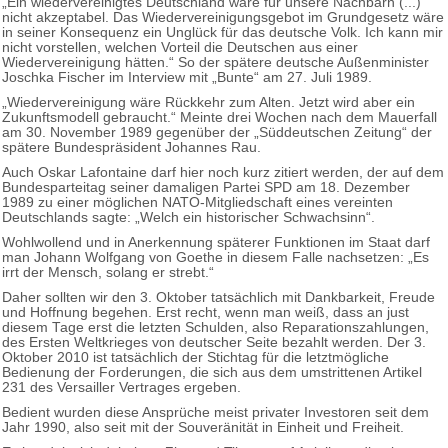
„Ein wiedervereinigtes Deutschland wäre für unsere Nachbarn (...)
nicht akzeptabel. Das Wiedervereinigungsgebot im Grundgesetz wäre
in seiner Konsequenz ein Unglück für das deutsche Volk. Ich kann mir
nicht vorstellen, welchen Vorteil die Deutschen aus einer
Wiedervereinigung hätten.“ So der spätere deutsche Außenminister
Joschka Fischer im Interview mit „Bunte“ am 27. Juli 1989.
„Wiedervereinigung wäre Rückkehr zum Alten. Jetzt wird aber ein
Zukunftsmodell gebraucht.“ Meinte drei Wochen nach dem Mauerfall
am 30. November 1989 gegenüber der „Süddeutschen Zeitung“ der
spätere Bundespräsident Johannes Rau.
Auch Oskar Lafontaine darf hier noch kurz zitiert werden, der auf dem
Bundesparteitag seiner damaligen Partei SPD am 18. Dezember
1989 zu einer möglichen NATO-Mitgliedschaft eines vereinten
Deutschlands sagte: „Welch ein historischer Schwachsinn“.
Wohlwollend und in Anerkennung späterer Funktionen im Staat darf
man Johann Wolfgang von Goethe in diesem Falle nachsetzen: „Es
irrt der Mensch, solang er strebt.“
Daher sollten wir den 3. Oktober tatsächlich mit Dankbarkeit, Freude
und Hoffnung begehen. Erst recht, wenn man weiß, dass an just
diesem Tage erst die letzten Schulden, also Reparationszahlungen,
des Ersten Weltkrieges von deutscher Seite bezahlt werden. Der 3.
Oktober 2010 ist tatsächlich der Stichtag für die letztmögliche
Bedienung der Forderungen, die sich aus dem umstrittenen Artikel
231 des Versailler Vertrages ergeben.
Bedient wurden diese Ansprüche meist privater Investoren seit dem
Jahr 1990, also seit mit der Souveränität in Einheit und Freiheit.