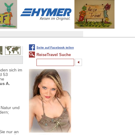
Seite auf Facebook teilen
ReiseTravel Suche
nden sich im
d 53
che
aus A.
r Natur und
dern;
Sie nur an