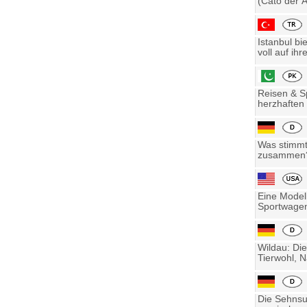
(Cato der Ä
Istanbul bi
voll auf ihre
Reisen & Sp
herzhaften 
Was stimmt 
zusammen? 
Eine Model
Sportwagen
Wildau: Die
Tierwohl, N
Die Sehnsu