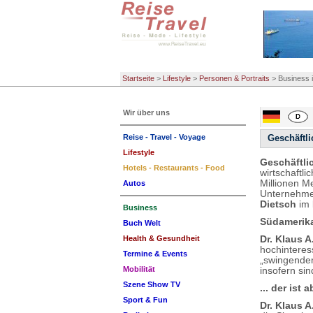
Startseite
>
Lifestyle
>
Personen & Portraits
>
Business 
Wir über uns
Reise - Travel - Voyage
Geschäftl
Lifestyle
Geschäftli
Hotels - Restaurants - Food
wirtschaftl
Millionen M
Autos
Unternehmen
Dietsch
im
Business
Südamerika
Buch Welt
Dr. Klaus A
Health & Gesundheit
hochinteres
Termine & Events
„swingenden
Mobilität
insofern si
Szene Show TV
... der ist 
Sport & Fun
Dr. Klaus A