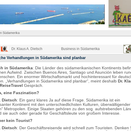
in Südamerika
Dr. Klaus A. Dietsch
Business in Südamerika
iche Verhandlungen in Südamerika sind planbar
ch in Südamerika
: Die Länder des südamerikanischen Kontinents befi
ichen Aufwind. Zwischen Buenos Aires, Santiago und Asunción leben run
enschen. Ein enormer Wirtschaftsmarkt und hochinteressant für deuts
. „Verhandlungen in Südamerika sind planbar“, meint deshalb
Dr. Kl
ReiseTravel
Gespräch.
, eine Faszination?
. Dietsch
: Ein ganz klares Ja auf diese Frage. Südamerika ist ein
santer Kontinent mit den unterschiedlichsten Kulturen, überwältigende
“ Metropolen. Einige Staaten gehören zu den sog. aufstrebenden Län
nd sie auch oder gerade für Geschäftsleute von großem Interesse.
aber kein Tourist?
. Dietsch
: Der Geschäftsreisende wird schnell zum Touristen. Denken 