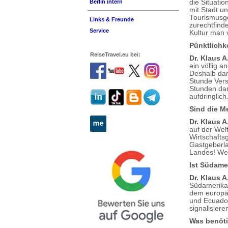
die Situati
Berlin intern
mit Stadt u
Tourismusge
Links & Freunde
zurechtfind
Service
Kultur man 
Pünktlichke
ReiseTravel.eu bei:
Dr. Klaus A
ein völlig a
Deshalb dar
Stunde Vers
Stunden dara
aufdringlich
Sind die M
Dr. Klaus A
auf der Wel
Wirtschaftsg
Gastgeberla
Landes! Wenn
Ist Südame
Dr. Klaus A
Südamerikas
dem europäi
und Ecuador
signalisiere
Was benöt