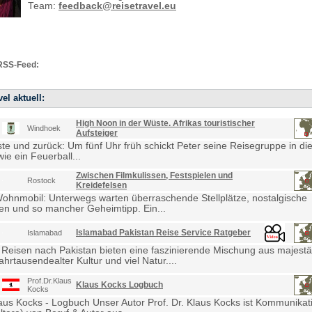
Team:
feedback@reisetravel.eu
RSS-Feed:
el aktuell:
High Noon in der Wüste. Afrikas touristischer
Windhoek
Aufsteiger
e und zurück: Um fünf Uhr früh schickt Peter seine Reisegruppe in die
ie ein Feuerball...
Zwischen Filmkulissen, Festspielen und
Rostock
Kreidefelsen
Wohnmobil: Unterwegs warten überraschende Stellplätze, nostalgische
en und so mancher Geheimtipp. Ein...
Islamabad Pakistan Reise Service Ratgeber
Islamabad
 Reisen nach Pakistan bieten eine faszinierende Mischung aus majestä
ahrtausendealter Kultur und viel Natur....
Prof.Dr.Klaus
Klaus Kocks Logbuch
Kocks
laus Kocks - Logbuch Unser Autor Prof. Dr. Klaus Kocks ist Kommunikat