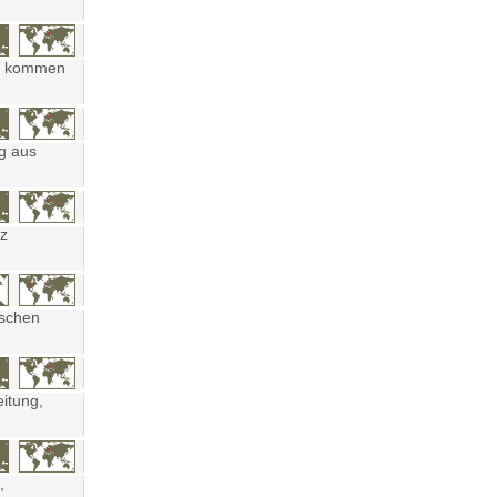
ten kommen
ng aus
tz
ischen
eitung,
,