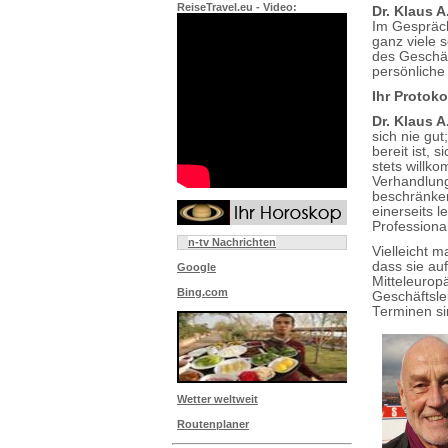
ReiseTravel.eu - Video:
Dr. Klaus A
Im Gespräch
ganz viele 
des Geschäft
persönlich
Ihr Protoko
Dr. Klaus A
sich nie gu
bereit ist,
stets willk
Verhandlung
beschränken
einerseits l
Professional
n-tv Nachrichten
Vielleicht m
dass sie au
Google
Mitteleurop
Bing.com
Geschäftsleu
Terminen si
Wetter weltweit
Routenplaner