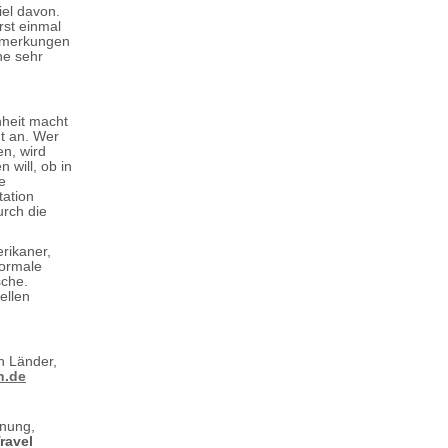
iel davon.
rst einmal
Bemerkungen
ne sehr
heit macht
t an. Wer
en, wird
 will, ob in
e
tation
urch die
erikaner,
normale
sche.
ellen
en Länder,
h.de
inung,
ravel