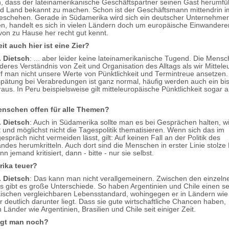
on, dass der lateinamerikanische Geschäftspartner seinen Gast herumfü
nd Land bekannt zu machen. Schon ist der Geschäftsmann mittendrin i
schehen. Gerade in Südamerika wird sich ein deutscher Unternehmer
en, handelt es sich in vielen Ländern doch um europäische Einwandere
von zu Hause her recht gut kennt.
it auch hier ist eine Zier?
. Dietsch
: ... aber leider keine lateinamerikanische Tugend. Die Mens
nderes Verständnis von Zeit und Organisation des Alltags als wir Mittele
f man nicht unsere Werte von Pünktlichkeit und Termintreue ansetzen.
pätung bei Verabredungen ist ganz normal, häufig werden auch ein bis
us. In Peru beispielsweise gilt mitteleuropäische Pünktlichkeit sogar a
.
enschen offen für alle Themen?
. Dietsch
: Auch in Südamerika sollte man es bei Gesprächen halten, wi
t und möglichst nicht die Tagespolitik thematisieren. Wenn sich das im
espräch nicht vermeiden lässt, gilt: Auf keinen Fall an der Politik des
ndes herumkritteln. Auch dort sind die Menschen in erster Linie stolze 
 jemand kritisiert, dann - bitte - nur sie selbst.
rika teuer?
. Dietsch
: Das kann man nicht verallgemeinern. Zwischen den einzeln
 gibt es große Unterschiede. So haben Argentinien und Chile einen s
schen vergleichbaren Lebensstandard, wohingegen er in Ländern wie 
 deutlich darunter liegt. Dass sie gute wirtschaftliche Chancen haben,
n Länder wie Argentinien, Brasilien und Chile seit einiger Zeit.
igt man noch?