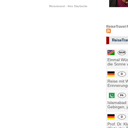
Reisetravel - Ihre Startseite
ReiseTravel 
ReiseTrav
Einmal Wüst
die Sonne w
Reise mit 
Erinnerung
Islamabad:
Gebirgen, j
Prof. Dr. K