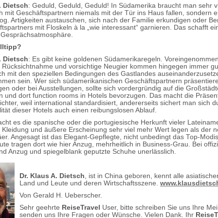
. Dietsch
: Geduld, Geduld, Geduld! In Südamerika braucht man sehr v
 mit Geschäftspartnern niemals mit der Tür ins Haus fallen, sondern e
sog. Artigkeiten austauschen, sich nach der Familie erkundigen oder 
spartners mit Floskeln à la „wie interessant“ garnieren. Das schafft ei
e Gesprächsatmosphäre.
lltipp?
. Dietsch
: Es gibt keine goldenen Südamerikaregeln. Voreingenommen
t; Rücksichtnahme und vorsichtige Neugier kommen hingegen immer gu
 sich mit den speziellen Bedingungen des Gastlandes auseinanderzusetz
ommen sein. Wer sich südamerikanischen Geschäftspartnern präsentieren
en oder bei Ausstellungen, sollte sich vordergründig auf die Großstädt
 und dort function rooms in Hotels bevorzugen. Das macht die Präsen
eichter, weil international standardisiert, andererseits sichert man sich d
ität dieser Hotels auch einen reibungslosen Ablauf.
acht es die spanische oder die portugiesische Herkunft vieler Lateinam
f Kleidung und äußere Erscheinung sehr viel mehr Wert legen als der 
äer. Angesagt ist das Elegant-Gepflegte, nicht unbedingt das Top-Modi
te tragen dort wie hier Anzug, mehrheitlich in Business-Grau. Bei offizi
nd Anzug und spiegelblank geputzte Schuhe unerlässlich.
Dr. Klaus A. Dietsch
, ist in China geboren, kennt alle asiatisch
Land und Leute und deren Wirtschaftsszene.
www.klausdietsc
Von Gerald H. Ueberscher.
Sehr geehrte
ReiseTravel
User, bitte schreiben Sie uns Ihre Me
senden uns Ihre Fragen oder Wünsche. Vielen Dank. Ihr
ReiseT