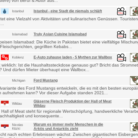
ltere) von Beruf & Autor aus...
Istanbul - eine Stadt die niemals schläft
Istanbul
etet eine Vielzahl von Aktivitäten und kulinarischen Genüssen. Touris
...
Truly Asian Cuisine Islamabad
Islamabad
eisen Islamabad: Die Küche in Pakistan bietet eine vielfältige Mischu
Fleischgerichten, gegrillten Kebabs...
E-Auto zuhause laden - 5 Mythen zur Wallbox
Koblenz
wirklich: Ist die Haushaltssteckdose genauso gut? Bricht das Stromne
Und dürfen Mieter überhaupt eine Wallbox...
Ford Mustang
Michigan
lvariante des Ford Mustangs entwickeln, die es mit den besten europä
 aufnehmen kann? Vor dieser Aufgabe standen 2021...
Gläserne Fleisch Produktion der Hall of Meat
Wildau
Wildau
 Hall of Meat steht für regionale Wertschöpfung, handwerkliche Verarb
achhaltigkeit und konsequente...
Warum es immer mehr Menschen in die
Nicolas
Kitzki
Arktis und Antarktis zieht
cht nach echten Erlebnissen wächst: Zwischen gigantischen Eisbergen