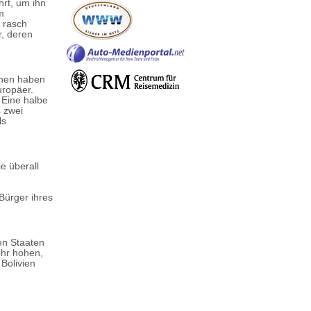
hrt, um ihn
m
 rasch
r, deren
chen haben
uropäer.
 Eine halbe
 zwei
ls
e überall
Bürger ihres
en Staaten
ehr hohen,
Bolivien