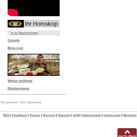
n-tv Nachrichten
Google
Bing.com
Wetter weltweit
Routenplaner
Reisetravel - Ihre Startseite
RSS
|
Feedback
|
Presse
|
Karriere
|
Sitemap
|
AGB
|
Datenschutz
|
Impressum
|
Werbung
nach oben