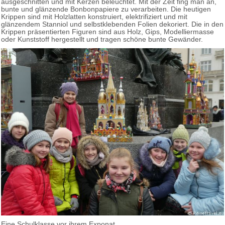
ausgeschnitten und mit Kerzen beleuchtet. Mit der Zeit fing man an,
bunte und glänzende Bonbonpapiere zu verarbeiten. Die heutigen
Krippen sind mit Holzlatten konstruiert, elektrifiziert und mit
glänzendem Stanniol und selbstklebenden Folien dekoriert. Die in den
Krippen präsentierten Figuren sind aus Holz, Gips, Modelliermasse
oder Kunststoff hergestellt und tragen schöne bunte Gewänder.
Eine Schulklasse vor ihrem Exponat.