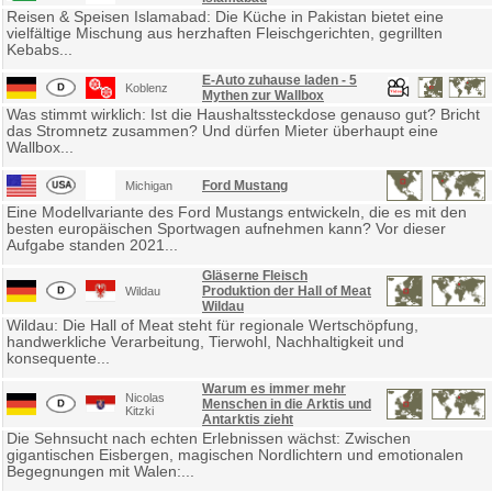
Reisen & Speisen Islamabad: Die Küche in Pakistan bietet eine
vielfältige Mischung aus herzhaften Fleischgerichten, gegrillten
Kebabs...
E-Auto zuhause laden - 5
Koblenz
Mythen zur Wallbox
Was stimmt wirklich: Ist die Haushaltssteckdose genauso gut? Bricht
das Stromnetz zusammen? Und dürfen Mieter überhaupt eine
Wallbox...
Ford Mustang
Michigan
Eine Modellvariante des Ford Mustangs entwickeln, die es mit den
besten europäischen Sportwagen aufnehmen kann? Vor dieser
Aufgabe standen 2021...
Gläserne Fleisch
Produktion der Hall of Meat
Wildau
Wildau
Wildau: Die Hall of Meat steht für regionale Wertschöpfung,
handwerkliche Verarbeitung, Tierwohl, Nachhaltigkeit und
konsequente...
Warum es immer mehr
Nicolas
Menschen in die Arktis und
Kitzki
Antarktis zieht
Die Sehnsucht nach echten Erlebnissen wächst: Zwischen
gigantischen Eisbergen, magischen Nordlichtern und emotionalen
Begegnungen mit Walen:...