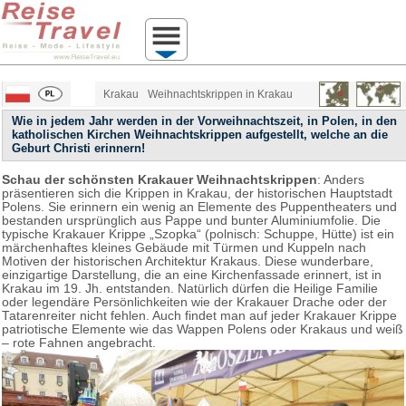
Krakau
Weihnachtskrippen in Krakau
Wie in jedem Jahr werden in der Vorweihnachtszeit, in Polen, in den
katholischen Kirchen Weihnachtskrippen aufgestellt, welche an die
Geburt Christi erinnern!
Schau der schönsten Krakauer Weihnachtskrippen
: Anders
präsentieren sich die Krippen in Krakau, der historischen Hauptstadt
Polens. Sie erinnern ein wenig an Elemente des Puppentheaters und
bestanden ursprünglich aus Pappe und bunter Aluminiumfolie. Die
typische Krakauer Krippe „Szopka“ (polnisch: Schuppe, Hütte) ist ein
märchenhaftes kleines Gebäude mit Türmen und Kuppeln nach
Motiven der historischen Architektur Krakaus. Diese wunderbare,
einzigartige Darstellung, die an eine Kirchenfassade erinnert, ist in
Krakau im 19. Jh. entstanden. Natürlich dürfen die Heilige Familie
oder legendäre Persönlichkeiten wie der Krakauer Drache oder der
Tatarenreiter nicht fehlen. Auch findet man auf jeder Krakauer Krippe
patriotische Elemente wie das Wappen Polens oder Krakaus und weiß
– rote Fahnen angebracht.