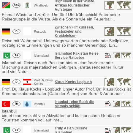
High Noon in der Wüste.
Afrikas touristischer
Windhoek
Aufsteiger
Einmal Wüste und zurück: Um fünf Uhr früh schickt Peter seine
Reisegruppe in die Wüste. Als die Sonne wie ein Feuerball...
Zwischen Filmkulissen,
Festspielen und
Rostock
Kreidefelsen
Reise mit Wohnmobil: Unterwegs warten überraschende Stellplätze,
nostalgische Erinnerungen und so mancher Geheimtipp. Ein...
Islamabad Pakistan Reise
Islamabad
Service Ratgeber
Islamabad: Reisen nach Pakistan bieten eine faszinierende
Mischung aus majestätischen Gebirgen, jahrtausendealter Kultur
und viel Natur....
Prof.Dr.Klaus
Klaus Kocks Logbuch
Kocks
Prof. Dr. Klaus Kocks - Logbuch Unser Autor Prof. Dr. Klaus Kocks ist
Kommunikationsberater (Cato der Ältere) von Beruf & Autor aus...
Istanbul - eine Stadt die
Istanbul
niemals schläft
Istanbul
bietet eine Vielzahl von Aktivitäten und kulinarischen Genüssen.
Touristen kommen voll auf ihre...
Truly Asian Cuisine
Islamabad
Islamabad