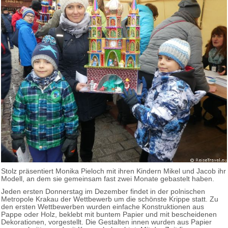
Stolz präsentiert Monika Pieloch mit ihren Kindern Mikel und Jacob ihr
Modell, an dem sie gemeinsam fast zwei Monate gebastelt haben.
Jeden ersten Donnerstag im Dezember findet in der polnischen
Metropole Krakau der Wettbewerb um die schönste Krippe statt. Zu
den ersten Wettbewerben wurden einfache Konstruktionen aus
Pappe oder Holz, beklebt mit buntem Papier und mit bescheidenen
Dekorationen, vorgestellt. Die Gestalten innen wurden aus Papier