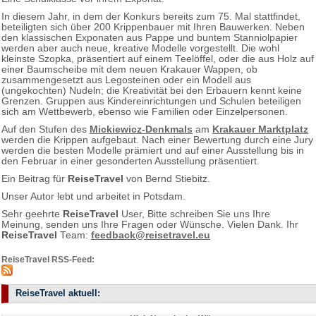
In diesem Jahr, in dem der Konkurs bereits zum 75. Mal stattfindet,
beteiligten sich über 200 Krippenbauer mit Ihren Bauwerken. Neben
den klassischen Exponaten aus Pappe und buntem Stanniolpapier
werden aber auch neue, kreative Modelle vorgestellt. Die wohl
kleinste Szopka, präsentiert auf einem Teelöffel, oder die aus Holz auf
einer Baumscheibe mit dem neuen Krakauer Wappen, ob
zusammengesetzt aus Legosteinen oder ein Modell aus
(ungekochten) Nudeln; die Kreativität bei den Erbauern kennt keine
Grenzen. Gruppen aus Kindereinrichtungen und Schulen beteiligen
sich am Wettbewerb, ebenso wie Familien oder Einzelpersonen.
Auf den Stufen des
Mickiewicz-Denkmals
am
Krakauer Marktplatz
werden die Krippen aufgebaut. Nach einer Bewertung durch eine Jury
werden die besten Modelle prämiert und auf einer Ausstellung bis in
den Februar in einer gesonderten Ausstellung präsentiert.
Ein Beitrag für
ReiseTravel
von Bernd Stiebitz.
Unser Autor lebt und arbeitet in Potsdam.
Sehr geehrte
ReiseTravel
User, Bitte schreiben Sie uns Ihre
Meinung, senden uns Ihre Fragen oder Wünsche. Vielen Dank. Ihr
ReiseTravel
Team:
feedback@reisetravel.eu
ReiseTravel RSS-Feed:
ReiseTravel aktuell: