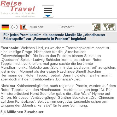
München
Fastnacht
Für jedes Promikostüm die passende Musik: Die „Altneihauser
Feierkapelln“ zur „Fastnacht in Franken“ begleitet!
Fastnacht
: Welches Lied, zu welchem Faschingskostüm passt ist
eine knifflige Frage. Nicht aber für die „Altneihauser
Feierwehrkapelln“. Die lösten das Problem binnen Sekunden.
„Quetschn“-Spieler Ludwig Schieder konnte es sich am Roten
Teppich nicht verkneifen, mal ganz sachte die berühmte
Mundharmonika-Melodie aus „Spiel mir das Lied vom Tod“ zu spielen,
just in dem Moment als der ewige Faschings-Sheriff Joachim
Herrmann den Roten Teppich betrat. Dann huldigte man Herrmann
aber doch mit dem traditionellen „Bonanza“-Lied.
Nicht nur Kabinettsmitglieder, auch regionale Promis, wurden auf dem
Roten Teppich von den Altneihausern kostümbezogen begrüßt. Für
Ministerpräsident Horst Seehofer gab’s die „Star Wars“-Hymne auf
Ohren, für dessen Amtsvorgänger Günther Beckstein „Drei Chinesen
auf dem Kontrabass“. Seit Jahren sorgt das Ensemble schon am
Eingang der „Mainfrankensäle“ für fetzige Stimmung.
5,4 Millionen Zuschauer