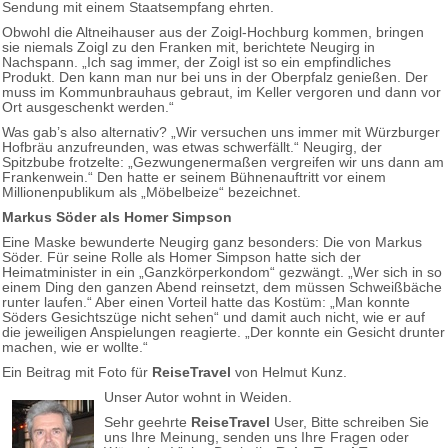
Sendung mit einem Staatsempfang ehrten.
Obwohl die Altneihauser aus der Zoigl-Hochburg kommen, bringen
sie niemals Zoigl zu den Franken mit, berichtete Neugirg in
Nachspann. „Ich sag immer, der Zoigl ist so ein empfindliches
Produkt. Den kann man nur bei uns in der Oberpfalz genießen. Der
muss im Kommunbrauhaus gebraut, im Keller vergoren und dann vor
Ort ausgeschenkt werden.“
Was gab’s also alternativ? „Wir versuchen uns immer mit Würzburger
Hofbräu anzufreunden, was etwas schwerfällt.“ Neugirg, der
Spitzbube frotzelte: „Gezwungenermaßen vergreifen wir uns dann am
Frankenwein.“ Den hatte er seinem Bühnenauftritt vor einem
Millionenpublikum als „Möbelbeize“ bezeichnet.
Markus Söder als Homer Simpson
Eine Maske bewunderte Neugirg ganz besonders: Die von Markus
Söder. Für seine Rolle als Homer Simpson hatte sich der
Heimatminister in ein „Ganzkörperkondom“ gezwängt. „Wer sich in so
einem Ding den ganzen Abend reinsetzt, dem müssen Schweißbäche
runter laufen.“ Aber einen Vorteil hatte das Kostüm: „Man konnte
Söders Gesichtszüge nicht sehen“ und damit auch nicht, wie er auf
die jeweiligen Anspielungen reagierte. „Der konnte ein Gesicht drunter
machen, wie er wollte.“
Ein Beitrag mit Foto für
ReiseTravel
von Helmut Kunz.
Unser Autor wohnt in Weiden.
Sehr geehrte
ReiseTravel
User, Bitte schreiben Sie
uns Ihre Meinung, senden uns Ihre Fragen oder