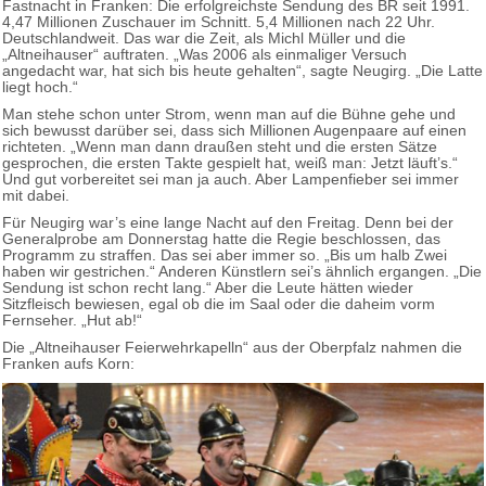
Fastnacht in Franken: Die erfolgreichste Sendung des BR seit 1991.
4,47 Millionen Zuschauer im Schnitt. 5,4 Millionen nach 22 Uhr.
Deutschlandweit. Das war die Zeit, als Michl Müller und die
„Altneihauser“ auftraten. „Was 2006 als einmaliger Versuch
angedacht war, hat sich bis heute gehalten“, sagte Neugirg. „Die Latte
liegt hoch.“
Man stehe schon unter Strom, wenn man auf die Bühne gehe und
sich bewusst darüber sei, dass sich Millionen Augenpaare auf einen
richteten. „Wenn man dann draußen steht und die ersten Sätze
gesprochen, die ersten Takte gespielt hat, weiß man: Jetzt läuft’s.“
Und gut vorbereitet sei man ja auch. Aber Lampenfieber sei immer
mit dabei.
Für Neugirg war’s eine lange Nacht auf den Freitag. Denn bei der
Generalprobe am Donnerstag hatte die Regie beschlossen, das
Programm zu straffen. Das sei aber immer so. „Bis um halb Zwei
haben wir gestrichen.“ Anderen Künstlern sei’s ähnlich ergangen. „Die
Sendung ist schon recht lang.“ Aber die Leute hätten wieder
Sitzfleisch bewiesen, egal ob die im Saal oder die daheim vorm
Fernseher. „Hut ab!“
Die „Altneihauser Feierwehrkapelln“ aus der Oberpfalz nahmen die
Franken aufs Korn: