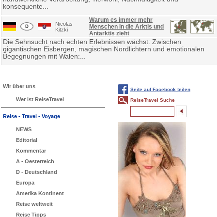
konsequente...
Warum es immer mehr
Nicolas
Menschen in die Arktis und
Kitzki
Antarktis zieht
Die Sehnsucht nach echten Erlebnissen wächst: Zwischen
gigantischen Eisbergen, magischen Nordlichtern und emotionalen
Begegnungen mit Walen:...
Wir über uns
Seite auf Facebook teilen
Wer ist ReiseTravel
ReiseTravel Suche
Reise - Travel - Voyage
NEWS
Editorial
Kommentar
A - Oesterreich
D - Deutschland
Europa
Amerika Kontinent
Reise weltweit
Reise Tipps