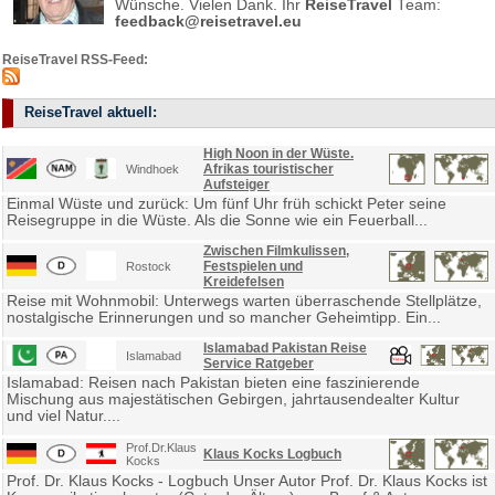
Wünsche. Vielen Dank. Ihr
ReiseTravel
Team:
feedback@reisetravel.eu
ReiseTravel RSS-Feed:
ReiseTravel aktuell:
High Noon in der Wüste.
Afrikas touristischer
Windhoek
Aufsteiger
Einmal Wüste und zurück: Um fünf Uhr früh schickt Peter seine
Reisegruppe in die Wüste. Als die Sonne wie ein Feuerball...
Zwischen Filmkulissen,
Festspielen und
Rostock
Kreidefelsen
Reise mit Wohnmobil: Unterwegs warten überraschende Stellplätze,
nostalgische Erinnerungen und so mancher Geheimtipp. Ein...
Islamabad Pakistan Reise
Islamabad
Service Ratgeber
Islamabad: Reisen nach Pakistan bieten eine faszinierende
Mischung aus majestätischen Gebirgen, jahrtausendealter Kultur
und viel Natur....
Prof.Dr.Klaus
Klaus Kocks Logbuch
Kocks
Prof. Dr. Klaus Kocks - Logbuch Unser Autor Prof. Dr. Klaus Kocks ist