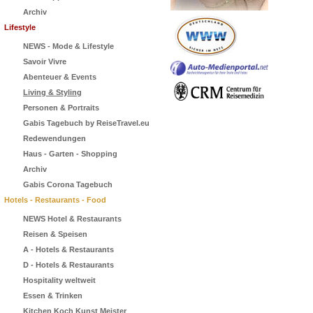
Archiv
Lifestyle
NEWS - Mode & Lifestyle
Savoir Vivre
Abenteuer & Events
Living & Styling
Personen & Portraits
Gabis Tagebuch by ReiseTravel.eu
Redewendungen
Haus - Garten - Shopping
Archiv
Gabis Corona Tagebuch
Hotels - Restaurants - Food
NEWS Hotel & Restaurants
Reisen & Speisen
A - Hotels & Restaurants
D - Hotels & Restaurants
Hospitality weltweit
Essen & Trinken
Kitchen Koch Kunst Meister