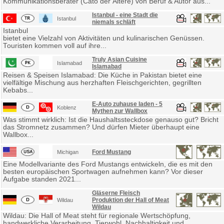
Kommunikationsberater (Cato der Ältere) von Beruf & Autor aus...
Istanbul - eine Stadt die
Istanbul
niemals schläft
Istanbul
bietet eine Vielzahl von Aktivitäten und kulinarischen Genüssen.
Touristen kommen voll auf ihre...
Truly Asian Cuisine
Islamabad
Islamabad
Reisen & Speisen Islamabad: Die Küche in Pakistan bietet eine
vielfältige Mischung aus herzhaften Fleischgerichten, gegrillten
Kebabs...
E-Auto zuhause laden - 5
Koblenz
Mythen zur Wallbox
Was stimmt wirklich: Ist die Haushaltssteckdose genauso gut? Bricht
das Stromnetz zusammen? Und dürfen Mieter überhaupt eine
Wallbox...
Ford Mustang
Michigan
Eine Modellvariante des Ford Mustangs entwickeln, die es mit den
besten europäischen Sportwagen aufnehmen kann? Vor dieser
Aufgabe standen 2021...
Gläserne Fleisch
Produktion der Hall of Meat
Wildau
Wildau
Wildau: Die Hall of Meat steht für regionale Wertschöpfung,
handwerkliche Verarbeitung, Tierwohl, Nachhaltigkeit und