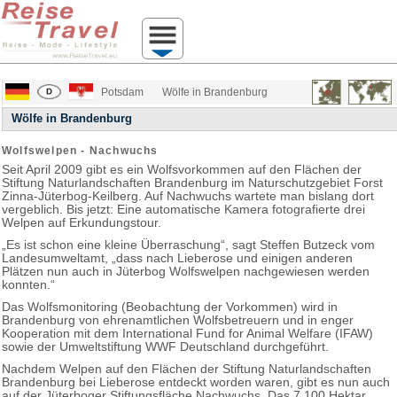
Potsdam
Wölfe in Brandenburg
Wölfe in Brandenburg
Wolfswelpen - Nachwuchs
Seit April 2009 gibt es ein Wolfsvorkommen auf den Flächen der
Stiftung Naturlandschaften Brandenburg im Naturschutzgebiet Forst
Zinna-Jüterbog-Keilberg. Auf Nachwuchs wartete man bislang dort
vergeblich. Bis jetzt: Eine automatische Kamera fotografierte drei
Welpen auf Erkundungstour.
„Es ist schon eine kleine Überraschung“, sagt Steffen Butzeck vom
Landesumweltamt, „dass nach Lieberose und einigen anderen
Plätzen nun auch in Jüterbog Wolfswelpen nachgewiesen werden
konnten.“
Das Wolfsmonitoring (Beobachtung der Vorkommen) wird in
Brandenburg von ehrenamtlichen Wolfsbetreuern und in enger
Kooperation mit dem International Fund for Animal Welfare (IFAW)
sowie der Umweltstiftung WWF Deutschland durchgeführt.
Nachdem Welpen auf den Flächen der Stiftung Naturlandschaften
Brandenburg bei Lieberose entdeckt worden waren, gibt es nun auch
auf der Jüterboger Stiftungsfläche Nachwuchs. Das 7.100 Hektar