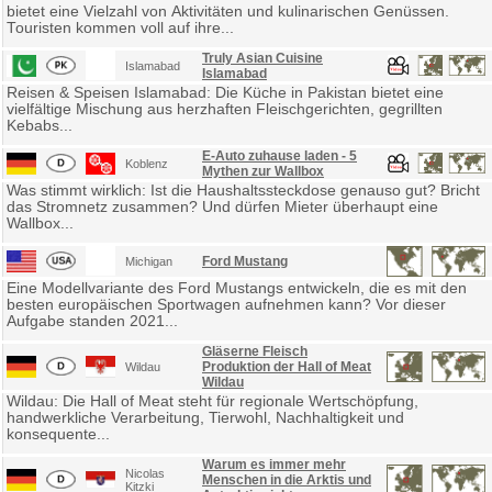
bietet eine Vielzahl von Aktivitäten und kulinarischen Genüssen.
Touristen kommen voll auf ihre...
Truly Asian Cuisine
Islamabad
Islamabad
Reisen & Speisen Islamabad: Die Küche in Pakistan bietet eine
vielfältige Mischung aus herzhaften Fleischgerichten, gegrillten
Kebabs...
E-Auto zuhause laden - 5
Koblenz
Mythen zur Wallbox
Was stimmt wirklich: Ist die Haushaltssteckdose genauso gut? Bricht
das Stromnetz zusammen? Und dürfen Mieter überhaupt eine
Wallbox...
Ford Mustang
Michigan
Eine Modellvariante des Ford Mustangs entwickeln, die es mit den
besten europäischen Sportwagen aufnehmen kann? Vor dieser
Aufgabe standen 2021...
Gläserne Fleisch
Produktion der Hall of Meat
Wildau
Wildau
Wildau: Die Hall of Meat steht für regionale Wertschöpfung,
handwerkliche Verarbeitung, Tierwohl, Nachhaltigkeit und
konsequente...
Warum es immer mehr
Nicolas
Menschen in die Arktis und
Kitzki