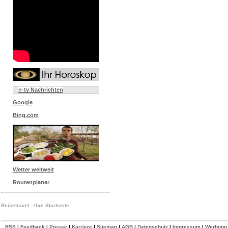
n-tv Nachrichten
Google
Bing.com
Wetter weltweit
Routenplaner
Reisetravel - Ihre Startseite
RSS
|
Feedback
|
Presse
|
Karriere
|
Sitemap
|
AGB
|
Datenschutz
|
Impressum
|
Werbung