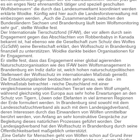
es ein enges Netz ehrenamtlich tätiger und speziell geschulten
Wolfsbetreuern“ die durch das Landesumweltamt koordiniert werden
erklärte Woidke. Künftig wird hier auch die Landesforstverwaltung mit
einbezogen werden. „Auch die Zusammenarbeit zwischen den
Bundesländern Sachsen und Brandenburg läuft beim Wolfsmonitoring
sehr gut“, stellte Woidke fest.
Der Internationale Tierschutzfond (IFAW), der vor allem durch sein
Engagement gegen das Abschlachten von Robbenbabys in Kanada
bekannt ist, hat ebenso wie die Gesellschaft zum Schutz des Wolfes
(GzSdW) seine Bereitschaft erklärt, den Wolfsschutz in Brandenburg
finanziell zu unterstützen. Woidke dankte beiden Organisationen für
ihr Engagement.
Er stellte fest, dass das Engagement einer global agierenden
Naturschutzorganisation wie des IFAW beim Wolfsmanagement in
Brandenburg ein Indiz dafür ist, welch hohen naturschutzpolitischen
Stellenwert der Wolfsschutz im internationalen Maßstab genießt.
Die Entwicklungsländer beobachten sehr genau, wie das - im
Weltmaßstab betrachtet - reiche Deutschland mit einer
vergleichsweise unproblematischen Tierart wie dem Wolf umgeht,
während gleichzeitig von Europa aus sehr hohe Erwartungen an den
Schutz von Tigern, Löwen oder Elefanten in viel ärmeren Regionen
der Erde formuliert werden. In Brandenburg sind sowohl mit dem
Landesschafzuchtverband als auch mit dem Landesjagdverband,
deren Interessen durch das Einwandern von Wölfen unmittelbar
berührt werden, von Anfang an sehr konstruktive Gespräche zur
Begleitung dieses natürlichen Prozesses geführt worden. Der
Landesjagdverband hat den Wolfsschutz in Brandenburg durch seine
Öffentlichkeitsarbeit maßgeblich unterstützt.
„Eine Gefahr für Menschen geht von Wölfen schon auf Grund ihrer