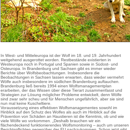
In West- und Mitteleuropa ist der Wolf im 18. und 19. Jahrhundert
weitgehend ausgerottet worden. Restbestände existierten in
Westeuropa noch in Portugal und Spanien sowie in Südost- und
Osteuropa. In Brandenburg und Sachsen gibt es immer wieder
Berichte über Wolfsbeobachtungen. Insbesondere die
Beobachtungen in Sachsen lassen erwarten, dass wieder vermehrt
Wölfe auch insbesondere im südlichen Brandenburg auftauchen.
Brandenburg ließ bereits 1994 einen Wolfsmanagementplan
erarbeiten, der das Wissen über diese Tierart zusammenfasst und
Strategien zur Lösung möglicher Probleme entwickelt, denn Wölfe
sind zwar sehr scheu und für Menschen ungefährlich, aber sie sind
nun mal keine Kuscheltiere.
Voraussetzung eines effektiven Wolfsmanagementes sowohl im
Hinblick auf den Schutz des Wolfes als auch im Hinblick auf die
Prävention von Schäden an Haustieren ist die Kenntnis, ob und wie
viele Wölfe wo vorkommen. „Deshalb brauchen wir ein
flächendeckend funktionierendes Wolfsmonitoring – auch um unseren
Berichtspflichten gegenüber der EU nachzukommen. Schon jetzt gibt