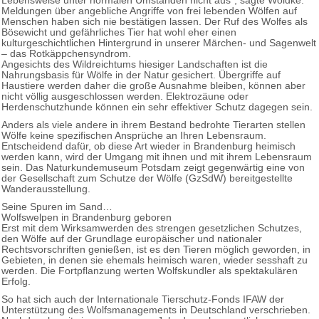
Lebensweise unter normalen Umständen nicht aus“, sagte Woidke.
Meldungen über angebliche Angriffe von frei lebenden Wölfen auf
Menschen haben sich nie bestätigen lassen. Der Ruf des Wolfes als
Bösewicht und gefährliches Tier hat wohl eher einen
kulturgeschichtlichen Hintergrund in unserer Märchen- und Sagenwelt
– das Rotkäppchensyndrom.
Angesichts des Wildreichtums hiesiger Landschaften ist die
Nahrungsbasis für Wölfe in der Natur gesichert. Übergriffe auf
Haustiere werden daher die große Ausnahme bleiben, können aber
nicht völlig ausgeschlossen werden. Elektrozäune oder
Herdenschutzhunde können ein sehr effektiver Schutz dagegen sein.
Anders als viele andere in ihrem Bestand bedrohte Tierarten stellen
Wölfe keine spezifischen Ansprüche an Ihren Lebensraum.
Entscheidend dafür, ob diese Art wieder in Brandenburg heimisch
werden kann, wird der Umgang mit ihnen und mit ihrem Lebensraum
sein. Das Naturkundemuseum Potsdam zeigt gegenwärtig eine von
der Gesellschaft zum Schutze der Wölfe (GzSdW) bereitgestellte
Wanderausstellung.
Seine Spuren im Sand…
Wolfswelpen in Brandenburg geboren
Erst mit dem Wirksamwerden des strengen gesetzlichen Schutzes,
den Wölfe auf der Grundlage europäischer und nationaler
Rechtsvorschriften genießen, ist es den Tieren möglich geworden, in
Gebieten, in denen sie ehemals heimisch waren, wieder sesshaft zu
werden. Die Fortpflanzung werten Wolfskundler als spektakulären
Erfolg.
So hat sich auch der Internationale Tierschutz-Fonds IFAW der
Unterstützung des Wolfsmanagements in Deutschland verschrieben.