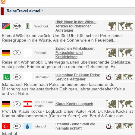
ReiseTravel aktuell:
High Noon in der Wüste.
Afrikas touristischer
Windhoek
Aufsteiger
Einmal Wüste und zurück: Um fünf Uhr früh schickt Peter seine
Reisegruppe in die Wüste. Als die Sonne wie ein Feuerball...
Zwischen Filmkulissen,
Festspielen und
Rostock
Kreidefelsen
Reise mit Wohnmobil: Unterwegs warten überraschende Stellplätze,
nostalgische Erinnerungen und so mancher Geheimtipp. Ein...
Islamabad Pakistan Reise
Islamabad
Service Ratgeber
Islamabad: Reisen nach Pakistan bieten eine faszinierende
Mischung aus majestätischen Gebirgen, jahrtausendealter Kultur
und viel Natur....
Prof.Dr.Klaus
Klaus Kocks Logbuch
Kocks
Prof. Dr. Klaus Kocks - Logbuch Unser Autor Prof. Dr. Klaus Kocks ist
Kommunikationsberater (Cato der Ältere) von Beruf & Autor aus...
Istanbul - eine Stadt die
Istanbul
niemals schläft
Istanbul