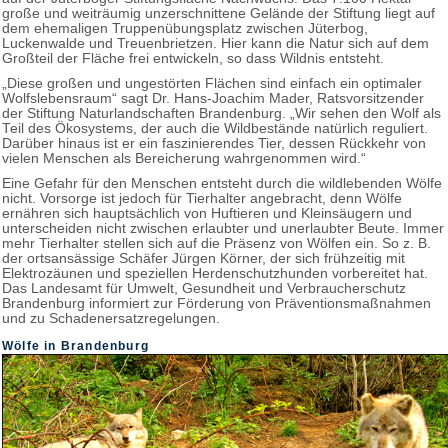
große und weiträumig unzerschnittene Gelände der Stiftung liegt auf
dem ehemaligen Truppenübungsplatz zwischen Jüterbog,
Luckenwalde und Treuenbrietzen. Hier kann die Natur sich auf dem
Großteil der Fläche frei entwickeln, so dass Wildnis entsteht.
„Diese großen und ungestörten Flächen sind einfach ein optimaler
Wolfslebensraum“ sagt Dr. Hans-Joachim Mader, Ratsvorsitzender
der Stiftung Naturlandschaften Brandenburg. „Wir sehen den Wolf als
Teil des Ökosystems, der auch die Wildbestände natürlich reguliert.
Darüber hinaus ist er ein faszinierendes Tier, dessen Rückkehr von
vielen Menschen als Bereicherung wahrgenommen wird.“
Eine Gefahr für den Menschen entsteht durch die wildlebenden Wölfe
nicht. Vorsorge ist jedoch für Tierhalter angebracht, denn Wölfe
ernähren sich hauptsächlich von Huftieren und Kleinsäugern und
unterscheiden nicht zwischen erlaubter und unerlaubter Beute. Immer
mehr Tierhalter stellen sich auf die Präsenz von Wölfen ein. So z. B.
der ortsansässige Schäfer Jürgen Körner, der sich frühzeitig mit
Elektrozäunen und speziellen Herdenschutzhunden vorbereitet hat.
Das Landesamt für Umwelt, Gesundheit und Verbraucherschutz
Brandenburg informiert zur Förderung von Präventionsmaßnahmen
und zu Schadenersatzregelungen.
Wölfe in Brandenburg