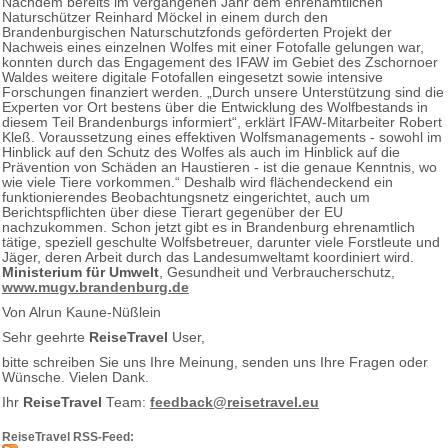
Nachdem bereits im vergangenen Jahr dem ehrenamtlichen
Naturschützer Reinhard Möckel in einem durch den
Brandenburgischen Naturschutzfonds geförderten Projekt der
Nachweis eines einzelnen Wolfes mit einer Fotofalle gelungen war,
konnten durch das Engagement des IFAW im Gebiet des Zschornoer
Waldes weitere digitale Fotofallen eingesetzt sowie intensive
Forschungen finanziert werden. „Durch unsere Unterstützung sind die
Experten vor Ort bestens über die Entwicklung des Wolfbestands in
diesem Teil Brandenburgs informiert“, erklärt IFAW-Mitarbeiter Robert
Kleß. Voraussetzung eines effektiven Wolfsmanagements - sowohl im
Hinblick auf den Schutz des Wolfes als auch im Hinblick auf die
Prävention von Schäden an Haustieren - ist die genaue Kenntnis, wo
wie viele Tiere vorkommen.“ Deshalb wird flächendeckend ein
funktionierendes Beobachtungsnetz eingerichtet, auch um
Berichtspflichten über diese Tierart gegenüber der EU
nachzukommen. Schon jetzt gibt es in Brandenburg ehrenamtlich
tätige, speziell geschulte Wolfsbetreuer, darunter viele Forstleute und
Jäger, deren Arbeit durch das Landesumweltamt koordiniert wird.
Ministerium für Umwelt
, Gesundheit und Verbraucherschutz,
www.mugv.brandenburg.de
Von Alrun Kaune-Nüßlein
Sehr geehrte
ReiseTravel
User,
bitte schreiben Sie uns Ihre Meinung, senden uns Ihre Fragen oder
Wünsche. Vielen Dank.
Ihr
ReiseTravel
Team:
feedback@reisetravel.eu
ReiseTravel RSS-Feed: