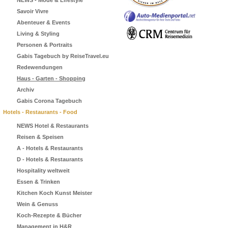
NEWS - Mode & Lifestyle
Savoir Vivre
Abenteuer & Events
Living & Styling
Personen & Portraits
Gabis Tagebuch by ReiseTravel.eu
Redewendungen
Haus - Garten - Shopping
Archiv
Gabis Corona Tagebuch
Hotels - Restaurants - Food
NEWS Hotel & Restaurants
Reisen & Speisen
A - Hotels & Restaurants
D - Hotels & Restaurants
Hospitality weltweit
Essen & Trinken
Kitchen Koch Kunst Meister
Wein & Genuss
Koch-Rezepte & Bücher
Management in H&R