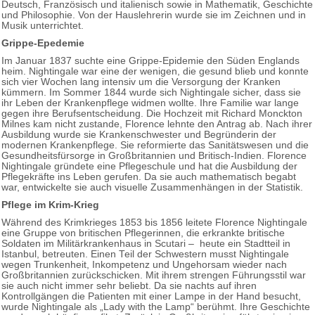
Deutsch, Französisch und italienisch sowie in Mathematik, Geschichte
und Philosophie. Von der Hauslehrerin wurde sie im Zeichnen und in
Musik unterrichtet.
Grippe-Epedemie
Im Januar 1837 suchte eine Grippe-Epidemie den Süden Englands
heim. Nightingale war eine der wenigen, die gesund blieb und konnte
sich vier Wochen lang intensiv um die Versorgung der Kranken
kümmern. Im Sommer 1844 wurde sich Nightingale sicher, dass sie
ihr Leben der Krankenpflege widmen wollte. Ihre Familie war lange
gegen ihre Berufsentscheidung. Die Hochzeit mit Richard Monckton
Milnes kam nicht zustande, Florence lehnte den Antrag ab. Nach ihrer
Ausbildung wurde sie Krankenschwester und Begründerin der
modernen Krankenpflege. Sie reformierte das Sanitätswesen und die
Gesundheitsfürsorge in Großbritannien und Britisch-Indien. Florence
Nightingale gründete eine Pflegeschule und hat die Ausbildung der
Pflegekräfte ins Leben gerufen. Da sie auch mathematisch begabt
war, entwickelte sie auch visuelle Zusammenhängen in der Statistik.
Pflege im Krim-Krieg
Während des Krimkrieges 1853 bis 1856 leitete Florence Nightingale
eine Gruppe von britischen Pflegerinnen, die erkrankte britische
Soldaten im Militärkrankenhaus in Scutari – heute ein Stadtteil in
Istanbul, betreuten. Einen Teil der Schwestern musst Nightingale
wegen Trunkenheit, Inkompetenz und Ungehorsam wieder nach
Großbritannien zurückschicken. Mit ihrem strengen Führungsstil war
sie auch nicht immer sehr beliebt. Da sie nachts auf ihren
Kontrollgängen die Patienten mit einer Lampe in der Hand besucht,
wurde Nightingale als „Lady with the Lamp“ berühmt. Ihre Geschichte