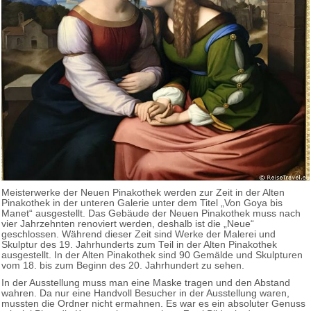
Meisterwerke der Neuen Pinakothek werden zur Zeit in der Alten
Pinakothek in der unteren Galerie unter dem Titel „Von Goya bis
Manet“ ausgestellt. Das Gebäude der Neuen Pinakothek muss nach
vier Jahrzehnten renoviert werden, deshalb ist die „Neue“
geschlossen. Während dieser Zeit sind Werke der Malerei und
Skulptur des 19. Jahrhunderts zum Teil in der Alten Pinakothek
ausgestellt. In der Alten Pinakothek sind 90 Gemälde und Skulpturen
vom 18. bis zum Beginn des 20. Jahrhundert zu sehen.
In der Ausstellung muss man eine Maske tragen und den Abstand
wahren. Da nur eine Handvoll Besucher in der Ausstellung waren,
mussten die Ordner nicht ermahnen. Es war es ein absoluter Genuss