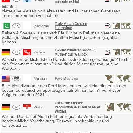
niemals schläft
Istanbul
bietet eine Vielzahl von Aktivitäten und kulinarischen Genüssen.
Touristen kommen voll auf ihre...
Truly Asian Cuisine
Islamabad
Islamabad
Reisen & Speisen Islamabad: Die Küche in Pakistan bietet eine
vielfältige Mischung aus herzhaften Fleischgerichten, gegrillten
Kebabs...
E-Auto zuhause laden - 5
Koblenz
Mythen zur Wallbox
Was stimmt wirklich: Ist die Haushaltssteckdose genauso gut? Bricht
das Stromnetz zusammen? Und dürfen Mieter überhaupt eine
Wallbox...
Ford Mustang
Michigan
Eine Modellvariante des Ford Mustangs entwickeln, die es mit den
besten europäischen Sportwagen aufnehmen kann? Vor dieser
Aufgabe standen 2021...
Gläserne Fleisch
Produktion der Hall of Meat
Wildau
Wildau
Wildau: Die Hall of Meat steht für regionale Wertschöpfung,
handwerkliche Verarbeitung, Tierwohl, Nachhaltigkeit und
konsequente...