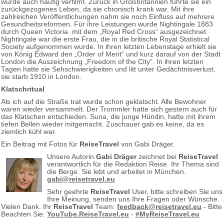
wurde auch häufig verfilmt. Zurück in Großbritannien führte sie ein
zurückgezogenes Leben, da sie chronisch krank war. Mit ihre
zahlreichen Veröffentlichungen nahm sie noch Einfluss auf mehrere
Gesundheitsreformen. Für ihre Leistungen wurde Nightingale 1883
durch Queen Victoria mit dem „Royal Red Cross“ ausgezeichnet.
Nightingale war die erste Frau, die in die britische Royal Statistical
Society aufgenommen wurde. In ihren letzten Lebenstage erhielt sie
von König Edward den „Order of Merit“ und kurz darauf von der Stadt
London die Auszeichnung „Freedom of the City“. In ihren letzten
Tagen hatte sie Sehschwierigkeiten und litt unter Gedächtnisverlust,
sie starb 1910 in London.
Klatschritual
Als ich auf die Straße trat wurde schon geklatscht. Alle Bewohner
waren wieder versammelt. Der Trommler hatte sich gestern auch für
das Klatschen entschieden. Suna, die junge Hündin, hatte mit ihrem
tiefen Bellen wieder mitgemacht. Zuschauer gab es keine, da es
ziemlich kühl war.
Ein Beitrag mit Fotos für
ReiseTravel
von Gabi Dräger.
Unsere Autorin
Gabi Dräger
zeichnet bei
ReiseTravel
verantwortlich für die Redaktion Reise. Ihr Thema sind
die Berge. Sie lebt und arbeitet in München.
gabi@reisetravel.eu
Sehr geehrte
ReiseTravel
User, bitte schreiben Sie uns
Ihre Meinung, senden uns Ihre Fragen oder Wünsche.
Vielen Dank. Ihr
ReiseTravel
Team:
feedback@reisetravel.eu
- Bitte
Beachten Sie:
YouTube.ReiseTravel.eu
-
#MyReiseTravel.eu