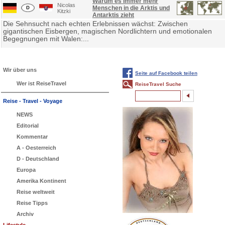
Warum es immer mehr
Nicolas
Menschen in die Arktis und
Kitzki
Antarktis zieht
Die Sehnsucht nach echten Erlebnissen wächst: Zwischen
gigantischen Eisbergen, magischen Nordlichtern und emotionalen
Begegnungen mit Walen:...
Wir über uns
Seite auf Facebook teilen
Wer ist ReiseTravel
ReiseTravel Suche
Reise - Travel - Voyage
NEWS
Editorial
Kommentar
A - Oesterreich
D - Deutschland
Europa
Amerika Kontinent
Reise weltweit
Reise Tipps
Archiv