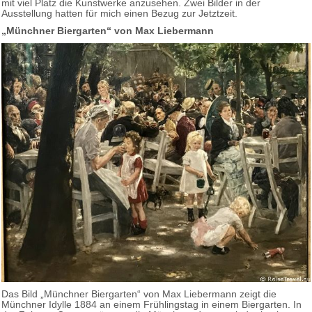
mit viel Platz die Kunstwerke anzusehen. Zwei Bilder in der
Ausstellung hatten für mich einen Bezug zur Jetztzeit.
„Münchner Biergarten“ von Max Liebermann
Das Bild „Münchner Biergarten“ von Max Liebermann zeigt die
Münchner Idylle 1884 an einem Frühlingstag in einem Biergarten. In