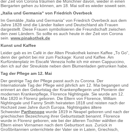
der Zeit von Corona träumen die Münchner davon, wieder in einen
Biergarten gehen zu können, am 18. Mai soll es wieder soweit sein.
„Italia und Germania“ von Friedrich Overbeck
Im Gemälde „Italia und Germania“ von Friedrich Overbeck aus dem
Jahre 1828 sind die Länder Italien und Deutschland als Frauen
dargestellt. Diese Frauen symbolisieren die Freundschaft zwischen
den zwei Ländern. So sollte es auch heute in der Zeit von Corona
sein.
www.pinakothek.de
Kunst und Kaffee
Leider gab es im Café in der Alten Pinakothek keinen Kaffee „To Go“,
denn der gehört bei mir zum Package: Kunst und Kaffee. Am
Kurfürstenplatz im Eiscafé Venezia holte ich mir einen Cappuccino,
den ich auf der Streukiste neben dem Blumenladen getrunken habe.
Tag der Pflege am 12. Mai
Der gestrige Tag der Pflege passt auch zu Corona. Der
Internationale Tag der Pflege wird jährlich am 12. Mai begangen und
erinnert an den Geburtstag der Krankenpflegerin und Pionierin der
modernen Krankenpflege, Florence Nightingale. Sie wurde am 12.
Mai 1820 in Florenz geboren. Die Eltern von Florence, William
Nightingale und Fanny Smith heirateten 1818 und reisten nach der
Hochzeit zwei Jahre durch Europa. Nightingales ältere
Schwester
Parthenope
wurde 1819 in Neapel geboren und nach der
griechischen Bezeichnung ihrer Geburtsstadt benannt. Florence
wurde in Florenz geboren, wie bei der älteren Tochter wählten die
Eltern einen Vornamen nach dem Geburtsort aus. Zurück in
Großbritannien unterrichtete der Vater sie in Latein, Griechisch,