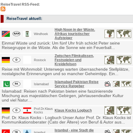
ReiseTravel RSS-Feed:
ReiseTravel aktuell:
High Noon in der Wüste.
Afrikas touristischer
Windhoek
Aufsteiger
Einmal Wüste und zurück: Um fünf Uhr früh schickt Peter seine
Reisegruppe in die Wüste. Als die Sonne wie ein Feuerball...
Zwischen Filmkulissen,
Festspielen und
Rostock
Kreidefelsen
Reise mit Wohnmobil: Unterwegs warten überraschende Stellplätze,
nostalgische Erinnerungen und so mancher Geheimtipp. Ein...
Islamabad Pakistan Reise
Islamabad
Service Ratgeber
Islamabad: Reisen nach Pakistan bieten eine faszinierende
Mischung aus majestätischen Gebirgen, jahrtausendealter Kultur
und viel Natur....
Prof.Dr.Klaus
Klaus Kocks Logbuch
Kocks
Prof. Dr. Klaus Kocks - Logbuch Unser Autor Prof. Dr. Klaus Kocks ist
Kommunikationsberater (Cato der Ältere) von Beruf & Autor aus...
Istanbul - eine Stadt die
Istanbul