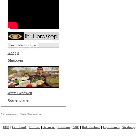
n-tv Nachrichten
Google
Bing.com
Wetter weltweit
Routenplaner
Reisetravel - Ihre Startseite
RSS
|
Feedback
|
Presse
|
Karriere
|
Sitemap
|
AGB
|
Datenschutz
|
Impressum
|
Werbung