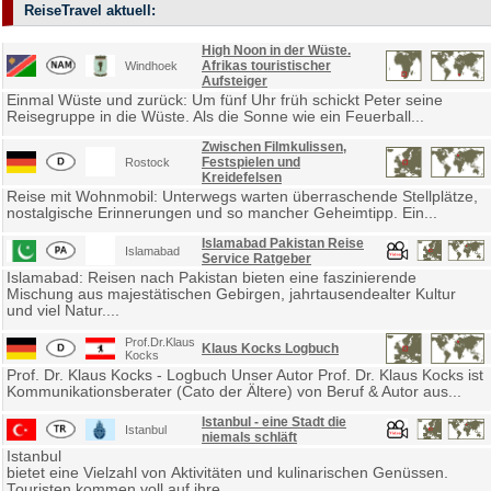
ReiseTravel aktuell:
High Noon in der Wüste.
Afrikas touristischer
Windhoek
Aufsteiger
Einmal Wüste und zurück: Um fünf Uhr früh schickt Peter seine
Reisegruppe in die Wüste. Als die Sonne wie ein Feuerball...
Zwischen Filmkulissen,
Festspielen und
Rostock
Kreidefelsen
Reise mit Wohnmobil: Unterwegs warten überraschende Stellplätze,
nostalgische Erinnerungen und so mancher Geheimtipp. Ein...
Islamabad Pakistan Reise
Islamabad
Service Ratgeber
Islamabad: Reisen nach Pakistan bieten eine faszinierende
Mischung aus majestätischen Gebirgen, jahrtausendealter Kultur
und viel Natur....
Prof.Dr.Klaus
Klaus Kocks Logbuch
Kocks
Prof. Dr. Klaus Kocks - Logbuch Unser Autor Prof. Dr. Klaus Kocks ist
Kommunikationsberater (Cato der Ältere) von Beruf & Autor aus...
Istanbul - eine Stadt die
Istanbul
niemals schläft
Istanbul
bietet eine Vielzahl von Aktivitäten und kulinarischen Genüssen.
Touristen kommen voll auf ihre...