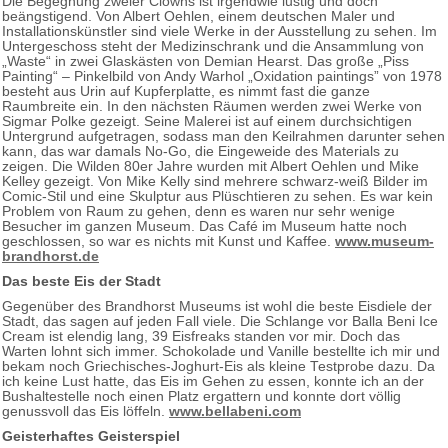
Die Begegnung zweier Clowns ist irgendwie lustig und doch
beängstigend. Von Albert Oehlen, einem deutschen Maler und
Installationskünstler sind viele Werke in der Ausstellung zu sehen. Im
Untergeschoss steht der Medizinschrank und die Ansammlung von
„Waste“ in zwei Glaskästen von Demian Hearst. Das große „Piss
Painting“ – Pinkelbild von Andy Warhol „Oxidation paintings” von 1978
besteht aus Urin auf Kupferplatte, es nimmt fast die ganze
Raumbreite ein. In den nächsten Räumen werden zwei Werke von
Sigmar Polke gezeigt. Seine Malerei ist auf einem durchsichtigen
Untergrund aufgetragen, sodass man den Keilrahmen darunter sehen
kann, das war damals No-Go, die Eingeweide des Materials zu
zeigen. Die Wilden 80er Jahre wurden mit Albert Oehlen und Mike
Kelley gezeigt. Von Mike Kelly sind mehrere schwarz-weiß Bilder im
Comic-Stil und eine Skulptur aus Plüschtieren zu sehen. Es war kein
Problem von Raum zu gehen, denn es waren nur sehr wenige
Besucher im ganzen Museum. Das Café im Museum hatte noch
geschlossen, so war es nichts mit Kunst und Kaffee.
www.museum-
brandhorst.de
Das beste Eis der Stadt
Gegenüber des Brandhorst Museums ist wohl die beste Eisdiele der
Stadt, das sagen auf jeden Fall viele. Die Schlange vor Balla Beni Ice
Cream ist elendig lang, 39 Eisfreaks standen vor mir. Doch das
Warten lohnt sich immer. Schokolade und Vanille bestellte ich mir und
bekam noch Griechisches-Joghurt-Eis als kleine Testprobe dazu. Da
ich keine Lust hatte, das Eis im Gehen zu essen, konnte ich an der
Bushaltestelle noch einen Platz ergattern und konnte dort völlig
genussvoll das Eis löffeln.
www.bellabeni.com
Geisterhaftes Geisterspiel