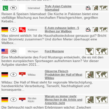
Truly Asian Cuisine
Islamabad
Islamabad
Reisen & Speisen Islamabad: Die Küche in Pakistan bietet eine
vielfältige Mischung aus herzhaften Fleischgerichten, gegrillten
Kebabs...
E-Auto zuhause laden - 5
Koblenz
Mythen zur Wallbox
Was stimmt wirklich: Ist die Haushaltssteckdose genauso gut? Bricht
das Stromnetz zusammen? Und dürfen Mieter überhaupt eine
Wallbox...
Ford Mustang
Michigan
Eine Modellvariante des Ford Mustangs entwickeln, die es mit den
besten europäischen Sportwagen aufnehmen kann? Vor dieser
Aufgabe standen 2021...
Gläserne Fleisch
Produktion der Hall of Meat
Wildau
Wildau
Wildau: Die Hall of Meat steht für regionale Wertschöpfung,
handwerkliche Verarbeitung, Tierwohl, Nachhaltigkeit und
konsequente...
Warum es immer mehr
Nicolas
Menschen in die Arktis und
Kitzki
Antarktis zieht
Die Sehnsucht nach echten Erlebnissen wächst: Zwischen