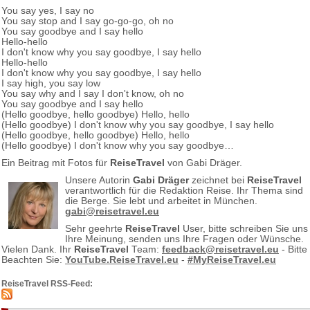
You say yes, I say no
You say stop and I say go-go-go, oh no
You say goodbye and I say hello
Hello-hello
I don't know why you say goodbye, I say hello
Hello-hello
I don't know why you say goodbye, I say hello
I say high, you say low
You say why and I say I don't know, oh no
You say goodbye and I say hello
(Hello goodbye, hello goodbye) Hello, hello
(Hello goodbye) I don't know why you say goodbye, I say hello
(Hello goodbye, hello goodbye) Hello, hello
(Hello goodbye) I don't know why you say goodbye…
Ein Beitrag mit Fotos für
ReiseTravel
von Gabi Dräger.
Unsere Autorin
Gabi Dräger
zeichnet bei
ReiseTravel
verantwortlich für die Redaktion Reise. Ihr Thema sind
die Berge. Sie lebt und arbeitet in München.
gabi@reisetravel.eu
Sehr geehrte
ReiseTravel
User, bitte schreiben Sie uns
Ihre Meinung, senden uns Ihre Fragen oder Wünsche.
Vielen Dank. Ihr
ReiseTravel
Team:
feedback@reisetravel.eu
- Bitte
Beachten Sie:
YouTube.ReiseTravel.eu
-
#MyReiseTravel.eu
ReiseTravel RSS-Feed: