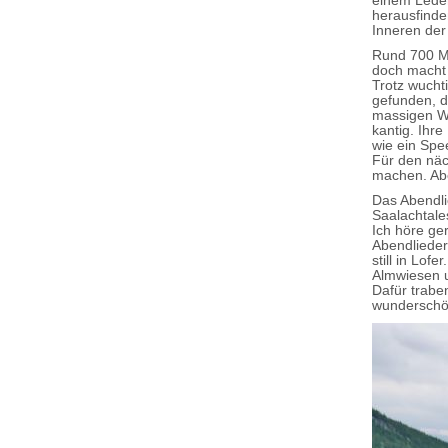
einem Leder
herausfinde
Inneren der 
Rund 700 Me
doch macht 
Trotz wucht
gefunden, d
massigen Was
kantig. Ihr
wie ein Spe
Für den näc
machen. Aber
Das Abendli
Saalachtale
Ich höre ge
Abendlieder
still in Lo
Almwiesen u
Dafür trabe
wunderschön