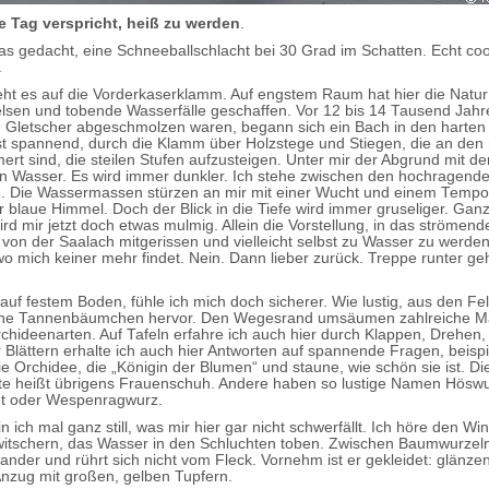
e Tag verspricht, heiß zu werden
.
as gedacht, eine Schneeballschlacht bei 30 Grad im Schatten. Echt coo
.
ht es auf die Vorderkaserklamm. Auf engstem Raum hat hier die Natur 
lsen und tobende Wasserfälle geschaffen. Vor 12 bis 14 Tausend Jahre
en Gletscher abgeschmolzen waren, begann sich ein Bach in den harten
ist spannend, durch die Klamm über Holzstege und Stiegen, die an den
ert sind, die steilen Stufen aufzusteigen. Unter mir der Abgrund mit d
 Wasser. Es wird immer dunkler. Ich stehe zwischen den hochragend
 Die Wassermassen stürzen an mir mit einer Wucht und einem Tempo 
r blaue Himmel. Doch der Blick in die Tiefe wird immer gruseliger. Ganz
ird mir jetzt doch etwas mulmig. Allein die Vorstellung, in das strömen
n von der Saalach mitgerissen und vielleicht selbst zu Wasser zu werde
wo mich keiner mehr findet. Nein. Dann lieber zurück. Treppe runter ge
auf festem Boden, fühle ich mich doch sicherer. Wie lustig, aus den Fe
eine Tannenbäumchen hervor. Den Wegesrand umsäumen zahlreiche M
rchideenarten. Auf Tafeln erfahre ich auch hier durch Klappen, Drehen,
 Blättern erhalte ich auch hier Antworten auf spannende Fragen, beisp
ie Orchidee, die „Königin der Blumen“ und staune, wie schön sie ist. Di
te heißt übrigens Frauenschuh. Andere haben so lustige Namen Höswu
t oder Wespenragwurz.
n ich mal ganz still, was mir hier gar nicht schwerfällt. Ich höre den W
witschern, das Wasser in den Schluchten toben. Zwischen Baumwurzeln 
nder und rührt sich nicht vom Fleck. Vornehm ist er gekleidet: glänze
nzug mit großen, gelben Tupfern.