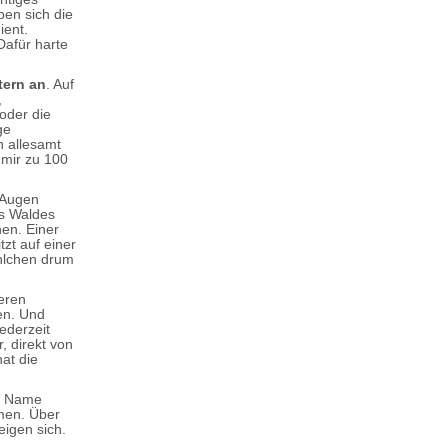
ben sich die
ient.
Dafür harte
tern an
. Auf
,
oder die
ge
 allesamt
 mir zu 100
 Augen
es Waldes
en. Einer
zt auf einer
ühlchen drum
eren
ten. Und
ederzeit
, direkt von
at die
in Name
mmen. Über
igen sich.