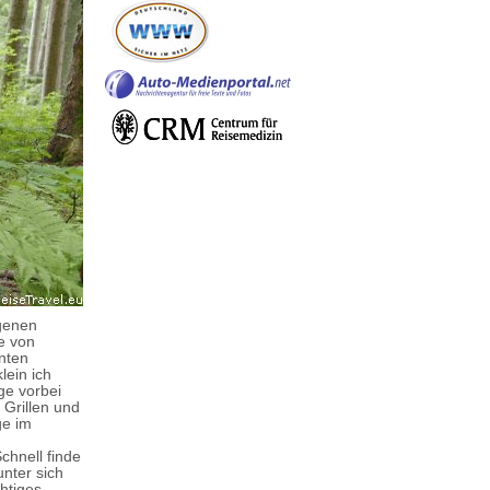
genen
ße von
unten
lein ich
ge vorbei
 Grillen und
ge im
chnell finde
unter sich
htiges