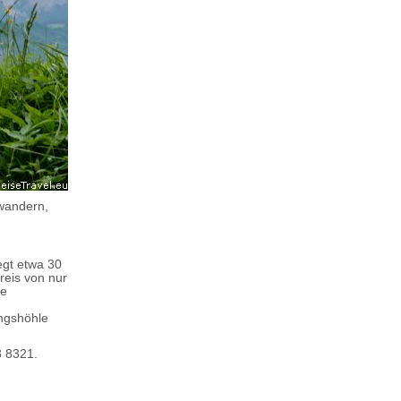
 wandern,
egt etwa 30
reis von nur
ie
ngshöhle
8 8321.