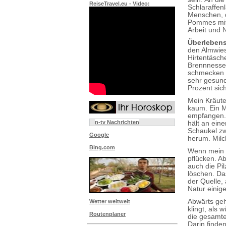
ReiseTravel.eu - Video:
Schlaraffen
Menschen, d
Pommes mit 
Arbeit und 
Überlebenst
den Almwiese
Hirtentäsch
Brennnessel
schmecken n
sehr gesund
Prozent sic
Mein Kräute
kaum. Ein M
empfangen. 
n-tv Nachrichten
hält an ein
Schaukel zw
Google
herum. Milc
Bing.com
Wenn mein 
pflücken. Ab
auch die Pi
löschen. Da
der Quelle,
Natur einige
Abwärts geh
Wetter weltweit
klingt, als
Routenplaner
die gesamte
Darin finde