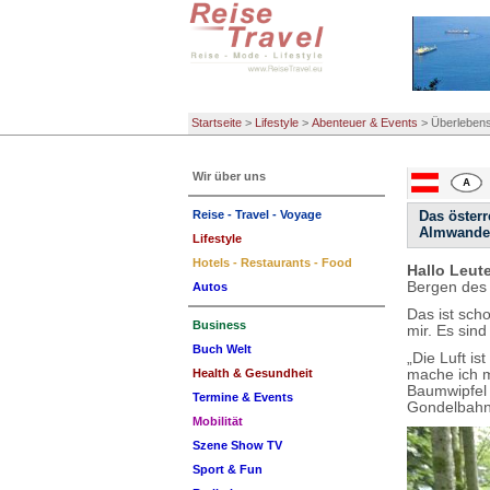
Startseite
>
Lifestyle
>
Abenteuer & Events
>
Überlebenst
Wir über uns
Reise - Travel - Voyage
Das österr
Almwandere
Lifestyle
Hotels - Restaurants - Food
Hallo Leut
Bergen des 
Autos
Das ist sch
Business
mir. Es sin
Buch Welt
„Die Luft is
mache ich m
Health & Gesundheit
Baumwipfel 
Termine & Events
Gondelbahn 
Mobilität
Szene Show TV
Sport & Fun