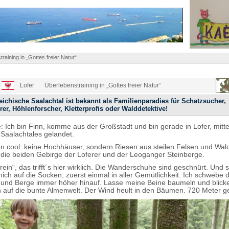
raining in „Gottes freier Natur“
Lofer
Überlebenstraining in „Gottes freier Natur“
eichische Saalachtal ist bekannt als Familienparadies für Schatzsucher,
r, Höhlenforscher, Kletterprofis oder Walddetektive!
e
: Ich bin Finn, komme aus der Großstadt und bin gerade in Lofer, mitt
Saalachtales gelandet.
on cool: keine Hochhäuser, sondern Riesen aus steilen Felsen und Wal
d die beiden Gebirge der Loferer und der Leoganger Steinberge.
t rein“, das trifft´s hier wirklich. Die Wanderschuhe sind geschnürt. Und
ich auf die Socken, zuerst einmal in aller Gemütlichkeit. Ich schwebe d
und Berge immer höher hinauf. Lasse meine Beine baumeln und blick
auf die bunte Almenwelt. Der Wind heult in den Bäumen. 720 Meter g