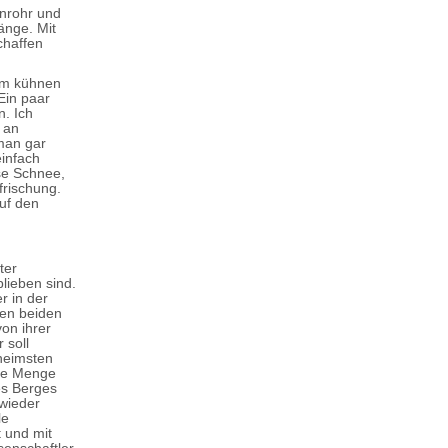
rnrohr und
änge. Mit
chaffen
nem kühnen
Ein paar
. Ich
 an
 man gar
einfach
se Schnee,
frischung.
uf den
ter
lieben sind.
r in der
nen beiden
von ihrer
 soll
heimsten
ine Menge
es Berges
 wieder
le
 und mit