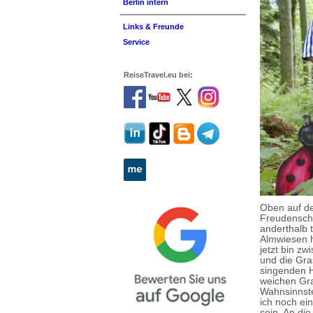
Berlin intern
Links & Freunde
Service
ReiseTravel.eu bei:
Oben auf de
Freudenschr
anderthalb 
Almwiesen h
jetzt bin z
und die Gra
singenden H
weichen Gra
Wahnsinnste
ich noch ei
sein. An di