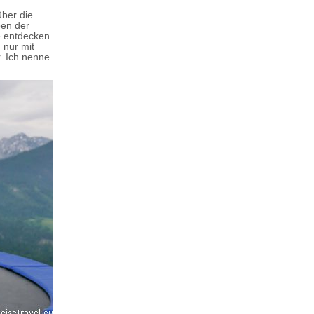
über die
ben der
e entdecken.
 nur mit
. Ich nenne