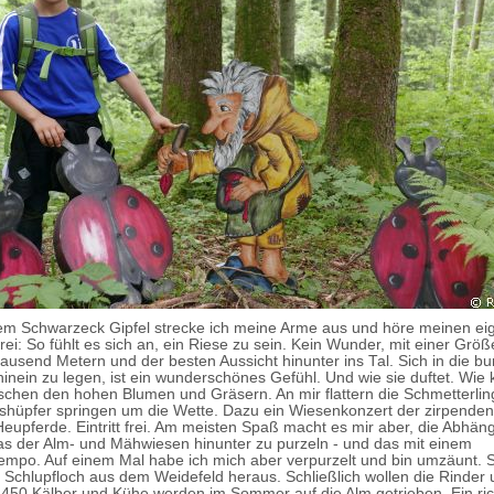
m Schwarzeck Gipfel strecke ich meine Arme aus und höre meinen ei
ei: So fühlt es sich an, ein Riese zu sein. Kein Wunder, mit einer Grö
tausend Metern und der besten Aussicht hinunter ins Tal. Sich in die b
inein zu legen, ist ein wunderschönes Gefühl. Und wie sie duftet. Wie k
wischen den hohen Blumen und Gräsern. An mir flattern die Schmetterlin
shüpfer springen um die Wette. Dazu ein Wiesenkonzert der zirpenden
eupferde. Eintritt frei. Am meisten Spaß macht es mir aber, die Abhän
s der Alm- und Mähwiesen hinunter zu purzeln - und das mit einem
mpo. Auf einem Mal habe ich mich aber verpurzelt und bin umzäunt. S
n Schlupfloch aus dem Weidefeld heraus. Schließlich wollen die Rinder 
e 450 Kälber und Kühe werden im Sommer auf die Alm getrieben. Ein ric