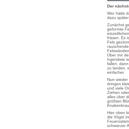
Der nächst
Wer hätte d
dazu später
Zunächst ge
geformte Fe
eiszeitlich
fräsen. Es 
Fels gezimm
rauschenden
Felswänden.
Über mir de
Irgendwie w
fallen, dan
zu landen, 
einfacher.
Nun wieder 
dringen kl
und viele O
Ziehen oder
alles über d
größten Blü
Knabenkrau
Hier oben bi
die Vögel z
Feuersalama
schwarzer A