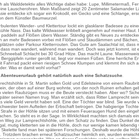
ch als Walddetektiv alles Wichtige dabei habe: Lupe, Millimetermaß, Fe
eine Lauscherohren. Mein Maßband zeigt 20 Zentimeter Salamander L
sie entdecke ich sogar ein Krokodil, ein Gecko und eine Schlange, ers
von dem Künstler Baumwurzel.
rbulenten Wander- und Klettertour lockt ein glasklarer Badesee zu ei
kühle Nass. Das kalte Wildwasser kribbelt angenehm auf meiner Haut. 
 paddeln auf Flößen übers Wasser. Ständig gibt es Neues zu entdecken
 an mehr Badeseen vorbei mit Flößen und Staudämmen und Bächen,
plätzen oder Parkour Kletterrouten. Das Gute am Saalachtal ist, dass
, dass man wandert, während man wandert. Doch was jetzt kommt, ist 
Schneeball Schlacht bei 30 Grad Hitze. Das macht Laune. Massenwei
Berggipfeln runter gerollt ist, liegt vor meinen Füßen. Eine herrliche Er
t Fahrrad packt einen riesigen Schnee Klumpen und klemmt ihn sich a
er. Was er damit wohl vorhat?
Abenteuerurlaub gehört natürlich auch eine Schatzsuche
.
rechtshöhle in St. Martin sollen Gold und Edelsteine von einem Raubrit
ein, der oben auf einer Burg wohnte, von der noch Ruinen erhalten geb
 vielen Raubzügen muss er die Beute versteckt haben. Aber wo? Siche
später seinen Namen trug. Man erzählt sich, dass Ritter Lamprecht sei
 viele Geld vererbt haben soll. Eine der Töchter war blind. Sie wurde 
hwester beim Aufteilen der Erbschaft betrogen. Die habgierige Tochter
 Strafe in der Höhle sitzen und mit einem Feueraugen Hund den einge
chen. So steht es in der Sage. In Wirklichkeit machten sich damals e
en Weg zur Lamprechtshöhle, um den Schatz zu finden. Das Dunkel d
gal, mutig kletterten sie in die Höhle, doch nur wenige kamen lebendig
 Skelette fand man bei späteren Forschungen. Deshalb wurde die Höh
 Trotzdem brachen erneut Schatzsucher heimlich ein, wurden erwischt