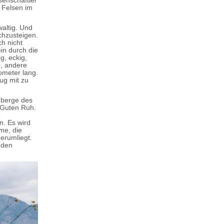
senschaftler
 Felsen im
altig. Und
chzusteigen.
h nicht
in durch die
g, eckig,
e, andere
ometer lang.
ug mit zu
nberge des
r Guten Ruh.
e
n. Es wird
me, die
erumliegt.
 den