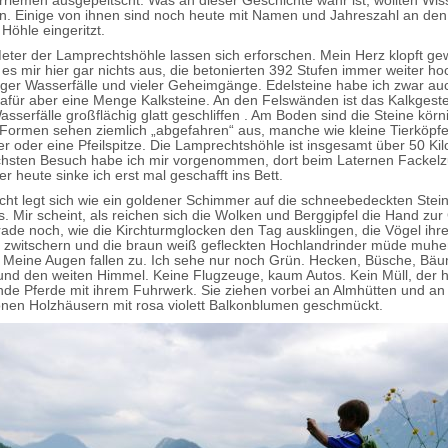
riemen ausgepeitscht. Was an dieser Geschichte wahr ist, wollten Wis
n. Einige von ihnen sind noch heute mit Namen und Jahreszahl an den
Höhle eingeritzt.
ter der Lamprechtshöhle lassen sich erforschen. Mein Herz klopft gew
es mir hier gar nichts aus, die betonierten 392 Stufen immer weiter ho
iger Wasserfälle und vieler Geheimgänge. Edelsteine habe ich zwar auc
afür aber eine Menge Kalksteine. An den Felswänden ist das Kalkgeste
serfälle großflächig glatt geschliffen . Am Boden sind die Steine körni
e Formen sehen ziemlich „abgefahren“ aus, manche wie kleine Tierköpf
er oder eine Pfeilspitze. Die Lamprechtshöhle ist insgesamt über 50 Kil
hsten Besuch habe ich mir vorgenommen, dort beim Laternen Fackelz
 heute sinke ich erst mal geschafft ins Bett.
cht legt sich wie ein goldener Schimmer auf die schneebedeckten Stei
s. Mir scheint, als reichen sich die Wolken und Berggipfel die Hand zu
rade noch, wie die Kirchturmglocken den Tag ausklingen, die Vögel ihr
 zwitschern und die braun weiß gefleckten Hochlandrinder müde muhe
fer. Meine Augen fallen zu. Ich sehe nur noch Grün. Hecken, Büsche, Bäu
nd den weiten Himmel. Keine Flugzeuge, kaum Autos. Kein Müll, der h
nde Pferde mit ihrem Fuhrwerk. Sie ziehen vorbei an Almhütten und an
en Holzhäusern mit rosa violett Balkonblumen geschmückt.