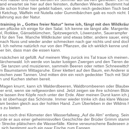
land erwartet sie hier auf den feinsten, duftenden Wiesen. Bestimmt ha
ie schon früher hier gelebt haben, von dem reich gedeckten Tisch bed
Ketchup, Waffeln mit Nutella oder Gummibärchen gab es noch nicht. 
Nahrung aus der Natur.
raining in „ Gottes freier Natur“ lerne ich, fängt mit den Wildkräu
n pflücke ich einige für den Salat. Ich kenne sie längst alle: Margerite
el, Rotklee, Gänseblümchen, Spitzwegerich, Löwenzahn, Sauerampfer 
 für den Tee. Manche Wildkräuter sind etwas bitter, andere sauer, eini
ach Nuss und wieder ander schmecken nach gar nichts und sind doch
. Ich nehme natürlich nur von den Pflanzen, die ich wirklich kenne und
her bin, dass man die essen kann.
rsäckchen ist gefüllt. Auf meinem Weg zurück ins Tal traue ich meinen
ärchenwald. Ich werde von lauter lustigen Zwergen und den Tieren d
Sie tanzen und musizieren, sammeln Beeren oder retten Schneewittch
em Baumstamm Mittagsruhe. Einer klettert auf den Baum, ein Anderer sit
ischen zwei Tannen. Und mitten drin ein reich gedeckter Tisch mit St
h und Kuchen stehen bereit.
Magen knurrt, kann ich Walderdbeeren, Waldbrombeeren oder Blaube
er erst, wenn sie reifgeworden sind. Jetzt zeigen sie ihre schönen Blü
lze lassen ihre Köpfe noch unter der Erde. Aber meinen Durst kann ich j
s ist überhaupt das Schönste. Immer wieder trinke ich das klare Wasser
 am besten gleich aus der hohlen Hand. Zum Überleben in der Wildnis h
s zu bieten.
t es noch drei Kilometer den Wasserfallweg „Auf die Alm“ entlang. Se
 würde er aus einer geheimnisvollen Geschichte der Brüder Grimm sta
 Strecke plätschern die Wasserfälle. Kleine verwunschene Badeseen ze
n sich bestimmt auch ein paar Fische zum Fangen.