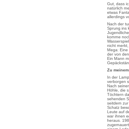
Gut, dass i
natürlich m
etwas Fanta
allerdings 
Nach der tu
Sprung ins 
Jugendliche
komme noch
Wasserspiel
nicht merkt
Mega: Eine 
der von den 
Ein Mann mi
Gepäckständ
Zu meinem 
In der Lamp
verborgen s
Nach seinen
Höhle, die 
Töchtern das
sehenden Sc
seitdem zur
Schatz bewa
Leute auf d
war ihnen e
heraus. 198
zugemauert.