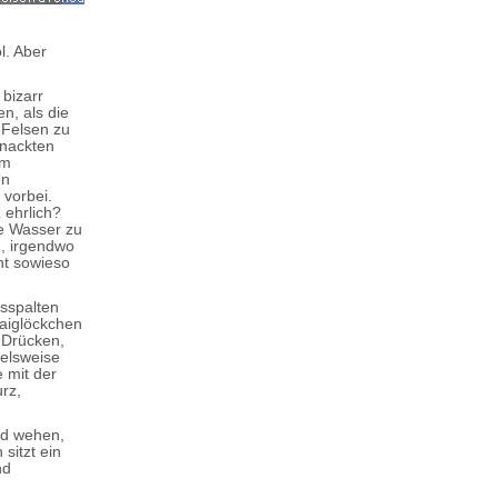
l. Aber
bizarr
n, als die
 Felsen zu
 nackten
em
en
vorbei.
 ehrlich?
de Wasser zu
n, irgendwo
ht sowieso
lsspalten
aiglöckchen
 Drücken,
ielsweise
e mit der
rz,
ind wehen,
sitzt ein
nd