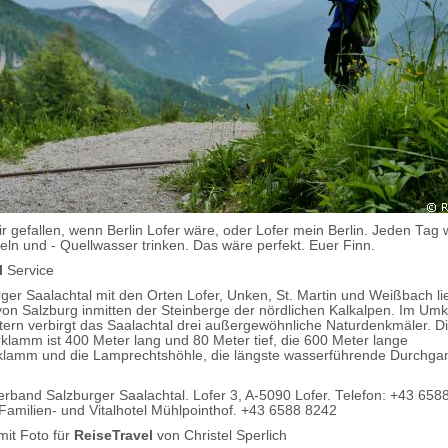
r gefallen, wenn Berlin Lofer wäre, oder Lofer mein Berlin. Jeden Tag
deln und - Quellwasser trinken. Das wäre perfekt. Euer Finn.
l
Service
ger Saalachtal mit den Orten Lofer, Unken, St. Martin und Weißbach li
von Salzburg inmitten der Steinberge der nördlichen Kalkalpen. Im Umk
tern verbirgt das Saalachtal drei außergewöhnliche Naturdenkmäler. D
klamm ist 400 Meter lang und 80 Meter tief, die 600 Meter lange
klamm und die Lamprechtshöhle, die längste wasserführende Durchga
rband Salzburger Saalachtal. Lofer 3, A-5090 Lofer. Telefon: +43 658
 Familien- und Vitalhotel Mühlpointhof. +43 6588 8242
mit Foto für
ReiseTravel
von Christel Sperlich