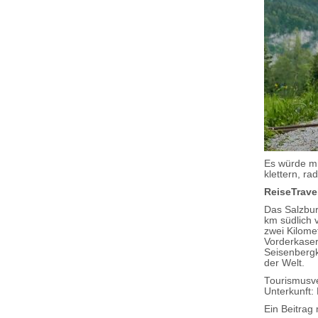
Es würde mi
klettern, ra
ReiseTrave
Das Salzbur
km südlich 
zwei Kilome
Vorderkaser
Seisenberg
der Welt.
Tourismusve
Unterkunft:
Ein Beitrag 