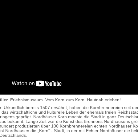
ller
. Erlebnismuseum. Vom Korn zum Korn. Hautnah erleben!
e
: Urkundlich bereits 1507 erwähnt, haben die Kornbrennereien seit d
 das wirtschaftliche und kulturelle Leben der ehemals freien Reichssta
ingens geprägt. Nordhäuser Korn machte die Stadt in ganz Deutschl
aus bekannt. Lange Zeit war die Kunst des Brennens Nordhausens grö
hundert produzierten über 100 Kornbrennereien echten Nordhäuser Ko
ist Nordhausen die „Korn“ - Stadt, in der mit Echter Nordhäuser die bel
Deutschlands.