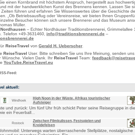
Sie einen Kornbrand mit höchstem Anspruch, hergestellt aus hochwert
und mit der handwerklichen Kunst des Brennens kennen. Lassen Sie sic
Zeiten führen und erfahren Sie Wissenswertes über die Geschichte d
en. „Ob Betriebsausflug oder Vereinsreise, wir bieten Ihnen Gruppenf
einzelne Besucher können sich unsere Brennerei und das Museum ans
Thomas Müller.
 Nordhausen
– Echter Nordhäuser Traditionsbrennerei, Grimmelallee
. Telefon +49-3631460,
info@traditionsbrennerei.de
–
ionsbrennerei.de
für
ReiseTravel
von
Gerald H. Ueberscher
.
te
ReiseTravel
User. Bitte schreiben Sie uns Ihre Meinung, senden uns
 Wünsche. Vielen Dank. Ihr
ReiseTravel
Team:
feedback@reisetrave
ie
YouTube.ReiseTravel.eu
RSS-Feed:
el aktuell:
High Noon in der Wüste. Afrikas touristischer
Windhoek
Aufsteiger
e und zurück: Um fünf Uhr früh schickt Peter seine Reisegruppe in die
ie ein Feuerball...
Zwischen Filmkulissen, Festspielen und
Rostock
Kreidefelsen
Wohnmobil: Unterwegs warten überraschende Stellplätze, nostalgische