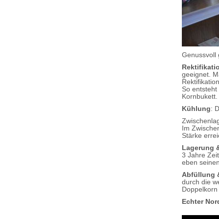
Genussvoll 
Rektifikati
geeignet. Ma
Rektifikati
So entsteht
Kornbukett.
Kühlung
: 
Zwischenlag
Im Zwischenl
Stärke errei
Lagerung 
3 Jahre Zei
eben seinen
Abfüllung 
durch die w
Doppelkorn 
Echter Nor