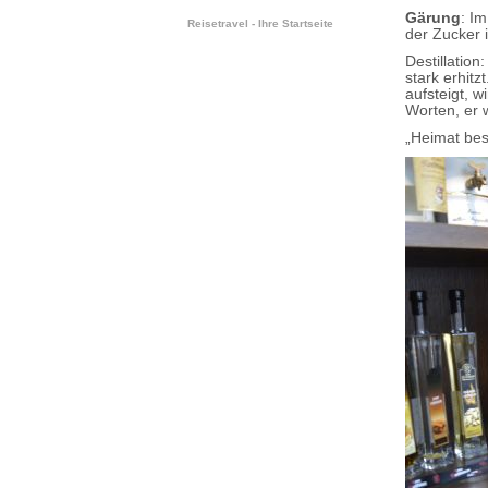
Gärung
: I
Reisetravel - Ihre Startseite
der Zucker 
Destillatio
stark erhitz
aufsteigt, 
Worten, er wi
„Heimat bes