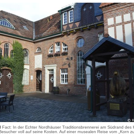
l
Fact: In der Echter Nordhäuser Traditionsbrennerei am Südrand des
esucher voll auf seine Kosten. Auf einer musealen Reise vom „Korn z