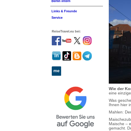
Berlin intern
Links & Freunde
Service
ReiseTravel.eu bei:
Wie der Ko
eine einzig
Was gescheh
Ihnen hier i
Mahlen: De
Maischezube
Maische – e
gemacht. Du