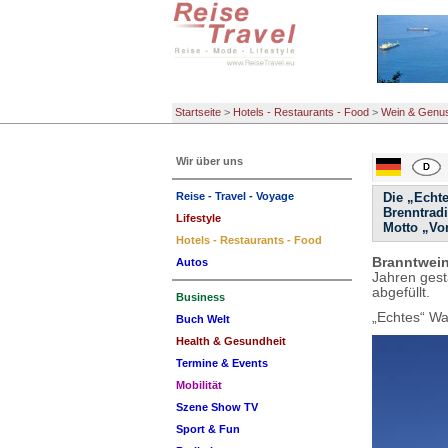
Startseite
>
Hotels - Restaurants - Food
>
Wein & Genu
Wir über uns
Reise - Travel - Voyage
Die „Echt
Brenntradi
Lifestyle
Motto „Vo
Hotels - Restaurants - Food
Branntwei
Autos
Jahren gest
abgefüllt.
Business
„Echtes“ Wa
Buch Welt
Health & Gesundheit
Termine & Events
Mobilität
Szene Show TV
Sport & Fun