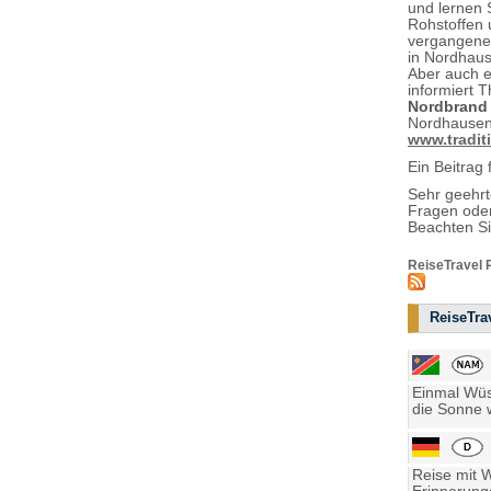
und lernen 
Rohstoffen 
vergangene 
in Nordhaus
Aber auch 
informiert 
Nordbrand
Nordhausen
www.tradit
Ein Beitrag 
Sehr geehr
Fragen oder
Beachten S
ReiseTravel 
ReiseTrav
Einmal Wüst
die Sonne w
Reise mit 