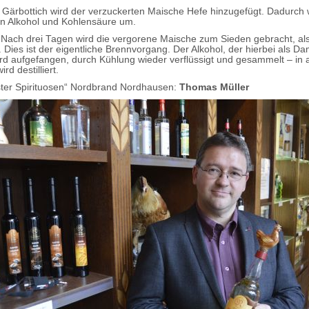
m Gärbottich wird der verzuckerten Maische Hefe hinzugefügt. Dadurch 
in Alkohol und Kohlensäure um.
n: Nach drei Tagen wird die vergorene Maische zum Sieden gebracht, al
t. Dies ist der eigentliche Brennvorgang. Der Alkohol, der hierbei als D
wird aufgefangen, durch Kühlung wieder verflüssigt und gesammelt – in
rd destilliert.
ter Spirituosen“ Nordbrand Nordhausen:
Thomas Müller