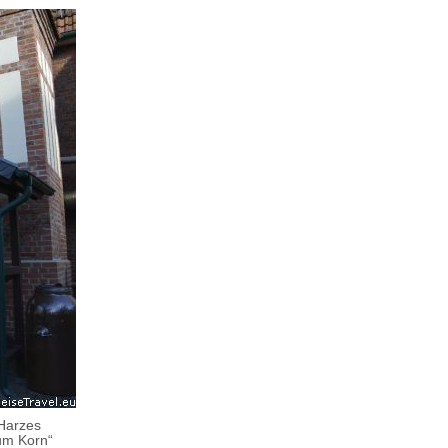
 Harzes
um Korn“