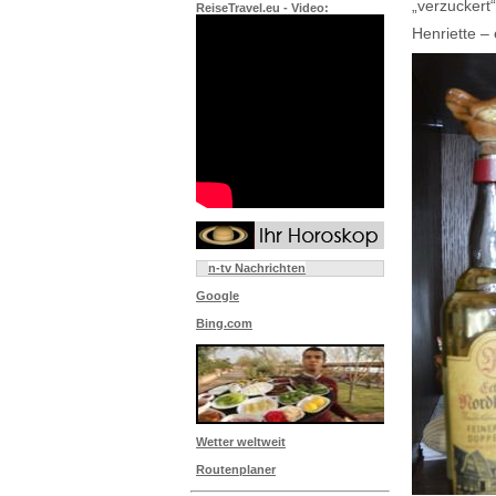
„verzuckert“
ReiseTravel.eu - Video:
Henriette –
n-tv Nachrichten
Google
Bing.com
Wetter weltweit
Routenplaner