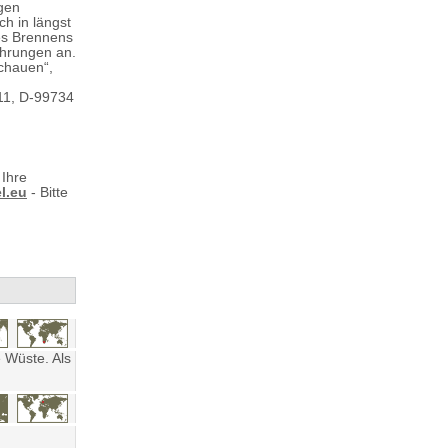
igen
h in längst
es Brennens
ührungen an.
chauen“,
 11, D-99734
 Ihre
l.eu
- Bitte
 Wüste. Als