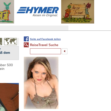
Seite auf Facebook teilen
ReiseTravel Suche
r
mäß dem
 über 500
ein