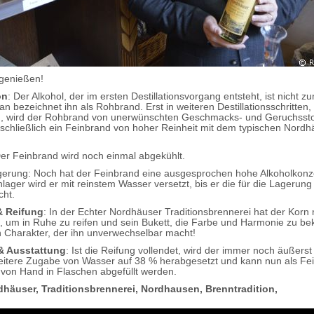
genießen!
on
: Der Alkohol, der im ersten Destillationsvorgang entsteht, ist nicht z
n bezeichnet ihn als Rohbrand. Erst in weiteren Destillationsschritten,
on, wird der Rohbrand von unerwünschten Geschmacks- und Geruchsstof
 schließlich ein Feinbrand von hoher Reinheit mit dem typischen Nordh
Der Feinbrand wird noch einmal abgekühlt.
erung: Noch hat der Feinbrand eine ausgesprochen hohe Alkoholkonze
ager wird er mit reinstem Wasser versetzt, bis er die für die Lagerung
cht.
& Reifung
: In der Echter Nordhäuser Traditionsbrennerei hat der Korn
t, um in Ruhe zu reifen und sein Bukett, die Farbe und Harmonie zu 
 Charakter, der ihn unverwechselbar macht!
& Ausstattung
: Ist die Reifung vollendet, wird der immer noch äußerst
eitere Zugabe von Wasser auf 38 % herabgesetzt und kann nun als Fein
von Hand in Flaschen abgefüllt werden.
dhäuser, Traditionsbrennerei, Nordhausen, Brenntradition,