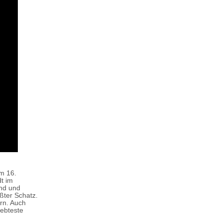
em 16.
dt im
and und
ßter Schatz.
rn. Auch
iebteste