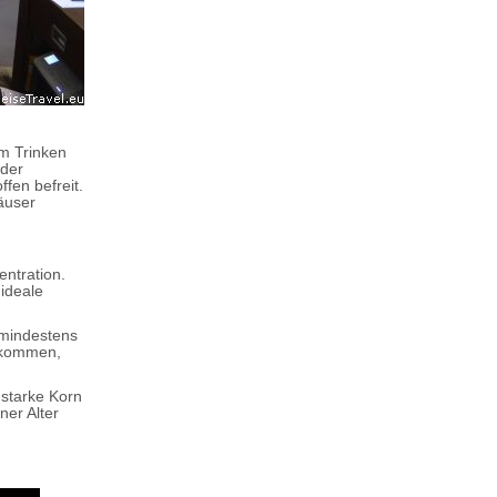
um Trinken
 der
fen befreit.
äuser
ntration.
 ideale
 mindestens
bekommen,
 starke Korn
er Alter