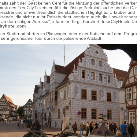
alts zahlt der Gast keinen Cent für die Nutzung der öffentlichen Verkeh
ank des FreeCityTickets entfällt die lästige Parkplatzsuche und die Gä
ressfrei und umweltfreundlich die städtischen Highlights. Urlauber und
isende, die nicht nur ihr Reisebudget, sondern auch die Umwelt scho
 an der richtigen Adresse“, informiert Birgit Borchert. InterCityHotels Ce
ityhotel.com
hen Stadtrundfahrten im Planwagen oder einer Kutsche auf dem Prog
e sehr geruhsame Tour durch die pulsierende Altstadt.