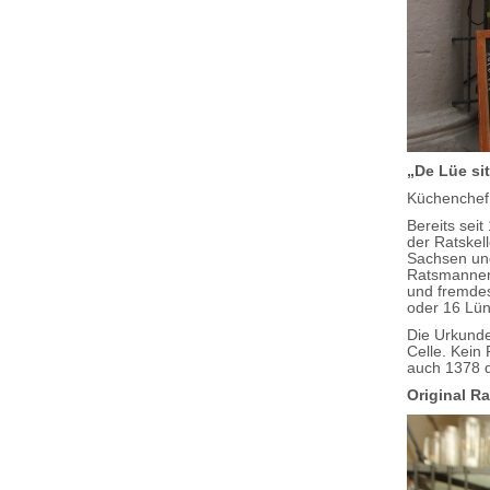
„De Lüe sit
Küchenchef
Bereits sei
der Ratskel
Sachsen un
Ratsmannen 
und fremdes
oder 16 Lün
Die Urkunde
Celle. Kein
auch 1378 d
Original Ra