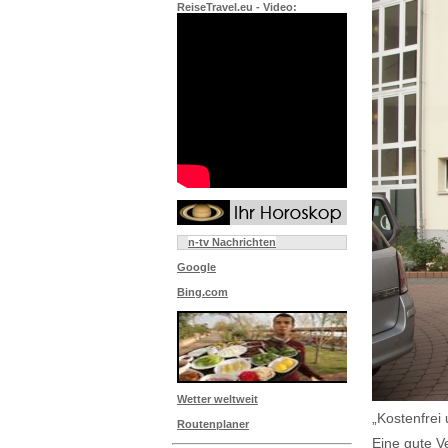
ReiseTravel.eu - Video:
n-tv Nachrichten
Google
Bing.com
Wetter weltweit
„Kostenfrei
Routenplaner
Eine gute V