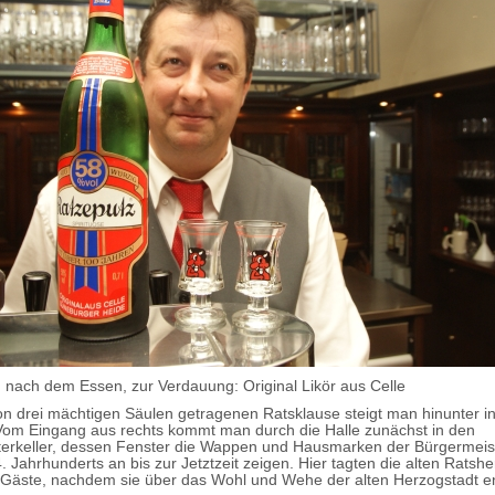
, nach dem Essen, zur Verdauung: Original Likör aus Celle
on drei mächtigen Säulen getragenen Ratsklause steigt man hinunter i
 Vom Eingang aus rechts kommt man durch die Halle zunächst in den
erkeller, dessen Fenster die Wappen und Hausmarken der Bürgermeis
. Jahrhunderts an bis zur Jetztzeit zeigen. Hier tagten die alten Ratsh
Gäste, nachdem sie über das Wohl und Wehe der alten Herzogstadt e