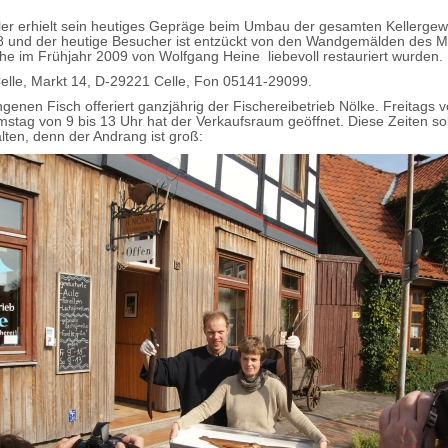
ler erhielt sein heutiges Gepräge beim Umbau der gesamten Kellergew
 und der heutige Besucher ist entzückt von den Wandgemälden des M
he im Frühjahr 2009 von Wolfgang Heine liebevoll restauriert wurden.
Celle, Markt 14, D-29221 Celle, Fon 05141-29099.
genen Fisch offeriert ganzjährig der Fischereibetrieb Nölke. Freitags v
stag von 9 bis 13 Uhr hat der Verkaufsraum geöffnet. Diese Zeiten so
lten, denn der Andrang ist groß: