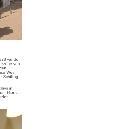
 1378 wurde
Herzöge von
 den
ause Wein
 Schilling
hivs in
n. Hier ist
rden.