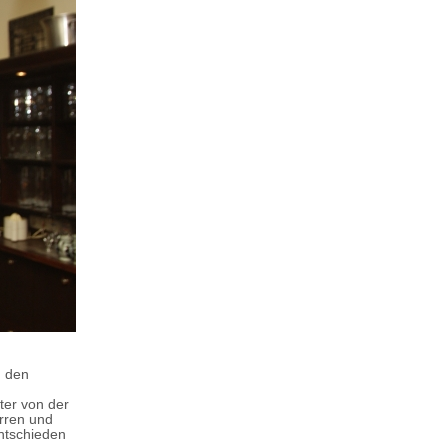
n den
ter von der
erren und
ntschieden