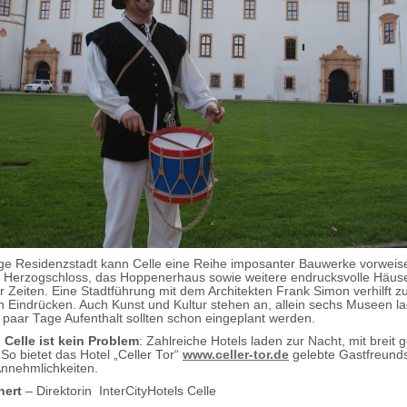
ge Residenzstadt kann Celle eine Reihe imposanter Bauwerke vorweis
s Herzogschloss, das Hoppenerhaus sowie weitere endrucksvolle Häus
 Zeiten. Eine Stadtführung mit dem Architekten Frank Simon verhilft z
n Eindrücken. Auch Kunst und Kultur stehen an, allein sechs Museen 
 paar Tage Aufenthalt sollten schon eingeplant werden.
 Celle ist kein Problem
: Zahlreiche Hotels laden zur Nacht, mit breit 
So bietet das Hotel „Celler Tor“
www.celler-tor.de
gelebte Gastfreund
Annehmlichkeiten.
hert
– Direktorin InterCityHotels Celle