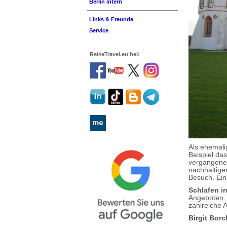
Berlin intern
Links & Freunde
Service
ReiseTravel.eu bei:
Als ehemali
Beispiel da
vergangener
nachhaltige
Besuch. Ein
Schlafen in
Angeboten. 
zahlreiche 
Birgit Borc