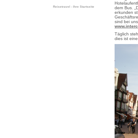
Hotelaufenth
Reisetravel - Ihre Startseite
dem Bus. „D
erkunden st
Geschäftsre
sind bei uns
www.interc
Täglich ste
dies ist ein