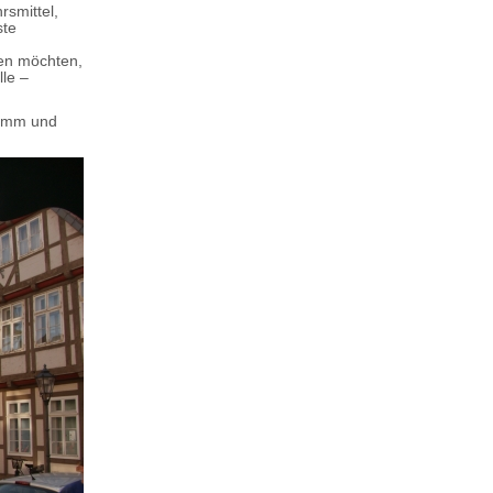
rsmittel,
ste
nen möchten,
lle –
ramm und