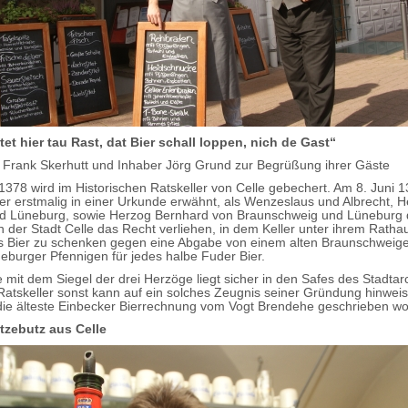
tet hier tau Rast, dat Bier schall loppen, nich de Gast“
 Frank Skerhutt und Inhaber Jörg Grund zur Begrüßung ihrer Gäste
t 1378 wird im Historischen Ratskeller von Celle gebechert. Am 8. Juni
ler erstmalig in einer Urkunde erwähnt, als Wenzeslaus und Albrecht, 
d Lüneburg, sowie Herzog Bernhard von Braunschweig und Lüneburg
der Stadt Celle das Recht verliehen, in dem Keller unter ihrem Rath
 Bier zu schenken gegen eine Abgabe von einem alten Braunschweiger
eburger Pfennigen für jedes halbe Fuder Bier.
 mit dem Siegel der drei Herzöge liegt sicher in den Safes des Stadtarc
 Ratskeller sonst kann auf ein solches Zeugnis seiner Gründung hinweise
ie älteste Einbecker Bierrechnung vom Vogt Brendehe geschrieben wo
tzebutz aus Celle