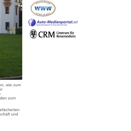
en, wie zum
er
u
laden zum
gefächerten
schaft und