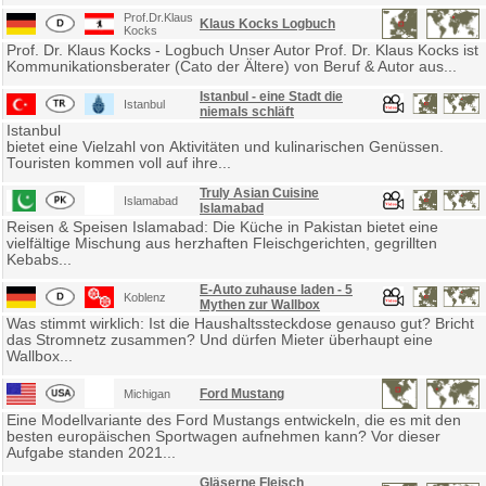
Prof.Dr.Klaus
Klaus Kocks Logbuch
Kocks
Prof. Dr. Klaus Kocks - Logbuch Unser Autor Prof. Dr. Klaus Kocks ist
Kommunikationsberater (Cato der Ältere) von Beruf & Autor aus...
Istanbul - eine Stadt die
Istanbul
niemals schläft
Istanbul
bietet eine Vielzahl von Aktivitäten und kulinarischen Genüssen.
Touristen kommen voll auf ihre...
Truly Asian Cuisine
Islamabad
Islamabad
Reisen & Speisen Islamabad: Die Küche in Pakistan bietet eine
vielfältige Mischung aus herzhaften Fleischgerichten, gegrillten
Kebabs...
E-Auto zuhause laden - 5
Koblenz
Mythen zur Wallbox
Was stimmt wirklich: Ist die Haushaltssteckdose genauso gut? Bricht
das Stromnetz zusammen? Und dürfen Mieter überhaupt eine
Wallbox...
Ford Mustang
Michigan
Eine Modellvariante des Ford Mustangs entwickeln, die es mit den
besten europäischen Sportwagen aufnehmen kann? Vor dieser
Aufgabe standen 2021...
Gläserne Fleisch