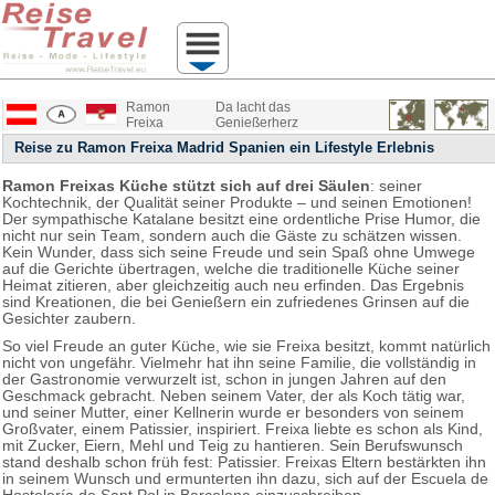
Ramon
Da lacht das
Freixa
Genießerherz
Reise zu Ramon Freixa Madrid Spanien ein Lifestyle Erlebnis
Ramon Freixas Küche stützt sich auf drei Säulen
: seiner
Kochtechnik, der Qualität seiner Produkte – und seinen Emotionen!
Der sympathische Katalane besitzt eine ordentliche Prise Humor, die
nicht nur sein Team, sondern auch die Gäste zu schätzen wissen.
Kein Wunder, dass sich seine Freude und sein Spaß ohne Umwege
auf die Gerichte übertragen, welche die traditionelle Küche seiner
Heimat zitieren, aber gleichzeitig auch neu erfinden. Das Ergebnis
sind Kreationen, die bei Genießern ein zufriedenes Grinsen auf die
Gesichter zaubern.
So viel Freude an guter Küche, wie sie Freixa besitzt, kommt natürlich
nicht von ungefähr. Vielmehr hat ihn seine Familie, die vollständig in
der Gastronomie verwurzelt ist, schon in jungen Jahren auf den
Geschmack gebracht. Neben seinem Vater, der als Koch tätig war,
und seiner Mutter, einer Kellnerin wurde er besonders von seinem
Großvater, einem Patissier, inspiriert. Freixa liebte es schon als Kind,
mit Zucker, Eiern, Mehl und Teig zu hantieren. Sein Berufswunsch
stand deshalb schon früh fest: Patissier. Freixas Eltern bestärkten ihn
in seinem Wunsch und ermunterten ihn dazu, sich auf der Escuela de