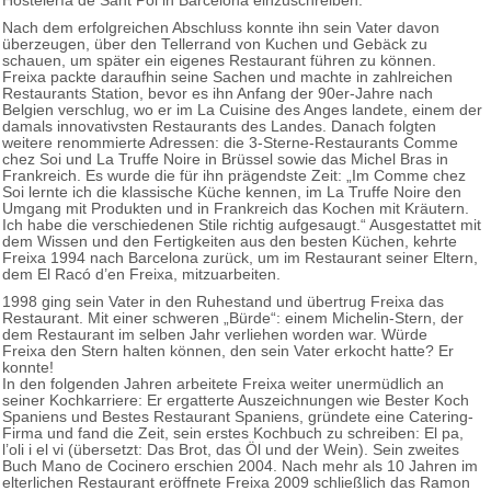
Hostelería de Sant Pol in Barcelona einzuschreiben.
Nach dem erfolgreichen Abschluss konnte ihn sein Vater davon
überzeugen, über den Tellerrand von Kuchen und Gebäck zu
schauen, um später ein eigenes Restaurant führen zu können.
Freixa packte daraufhin seine Sachen und machte in zahlreichen
Restaurants Station, bevor es ihn Anfang der 90er-Jahre nach
Belgien verschlug, wo er im La Cuisine des Anges landete, einem der
damals innovativsten Restaurants des Landes. Danach folgten
weitere renommierte Adressen: die 3-Sterne-Restaurants Comme
chez Soi und La Truffe Noire in Brüssel sowie das Michel Bras in
Frankreich. Es wurde die für ihn prägendste Zeit: „Im Comme chez
Soi lernte ich die klassische Küche kennen, im La Truffe Noire den
Umgang mit Produkten und in Frankreich das Kochen mit Kräutern.
Ich habe die verschiedenen Stile richtig aufgesaugt.“ Ausgestattet mit
dem Wissen und den Fertigkeiten aus den besten Küchen, kehrte
Freixa 1994 nach Barcelona zurück, um im Restaurant seiner Eltern,
dem El Racó d’en Freixa, mitzuarbeiten.
1998 ging sein Vater in den Ruhestand und übertrug Freixa das
Restaurant. Mit einer schweren „Bürde“: einem Michelin-Stern, der
dem Restaurant im selben Jahr verliehen worden war. Würde
Freixa den Stern halten können, den sein Vater erkocht hatte? Er
konnte!
In den folgenden Jahren arbeitete Freixa weiter unermüdlich an
seiner Kochkarriere: Er ergatterte Auszeichnungen wie Bester Koch
Spaniens und Bestes Restaurant Spaniens, gründete eine Catering-
Firma und fand die Zeit, sein erstes Kochbuch zu schreiben: El pa,
l’oli i el vi (übersetzt: Das Brot, das Öl und der Wein). Sein zweites
Buch Mano de Cocinero erschien 2004. Nach mehr als 10 Jahren im
elterlichen Restaurant eröffnete Freixa 2009 schließlich das Ramon