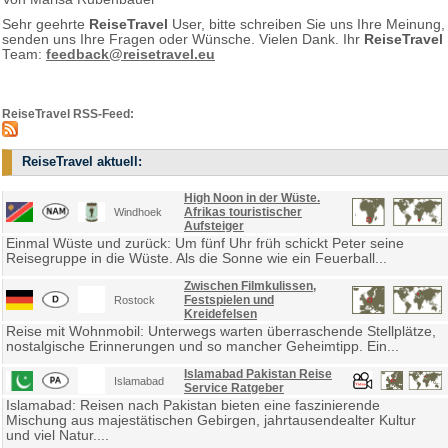
Sehr geehrte
ReiseTravel
User, bitte schreiben Sie uns Ihre Meinung,
senden uns Ihre Fragen oder Wünsche. Vielen Dank. Ihr
ReiseTravel
Team:
feedback@reisetravel.eu
ReiseTravel RSS-Feed:
ReiseTravel aktuell:
High Noon in der Wüste.
Afrikas touristischer
Windhoek
Aufsteiger
Einmal Wüste und zurück: Um fünf Uhr früh schickt Peter seine
Reisegruppe in die Wüste. Als die Sonne wie ein Feuerball...
Zwischen Filmkulissen,
Festspielen und
Rostock
Kreidefelsen
Reise mit Wohnmobil: Unterwegs warten überraschende Stellplätze,
nostalgische Erinnerungen und so mancher Geheimtipp. Ein...
Islamabad Pakistan Reise
Islamabad
Service Ratgeber
Islamabad: Reisen nach Pakistan bieten eine faszinierende
Mischung aus majestätischen Gebirgen, jahrtausendealter Kultur
und viel Natur....