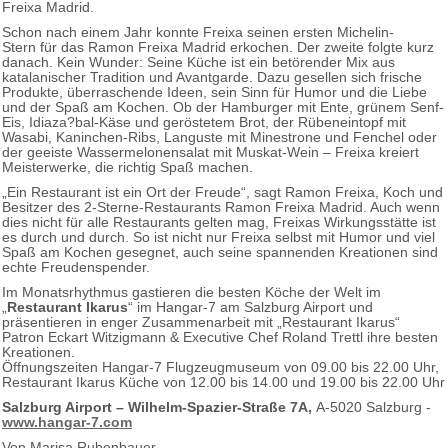
Freixa Madrid.
Schon nach einem Jahr konnte Freixa seinen ersten Michelin-
Stern für das Ramon Freixa Madrid erkochen. Der zweite folgte kurz
danach. Kein Wunder: Seine Küche ist ein betörender Mix aus
katalanischer Tradition und Avantgarde. Dazu gesellen sich frische
Produkte, überraschende Ideen, sein Sinn für Humor und die Liebe
und der Spaß am Kochen. Ob der Hamburger mit Ente, grünem Senf-
Eis, Idiaza?bal-Käse und geröstetem Brot, der Rübeneintopf mit
Wasabi, Kaninchen-Ribs, Languste mit Minestrone und Fenchel oder
der geeiste Wassermelonensalat mit Muskat-Wein – Freixa kreiert
Meisterwerke, die richtig Spaß machen.
„Ein Restaurant ist ein Ort der Freude“, sagt Ramon Freixa, Koch und
Besitzer des 2-Sterne-Restaurants Ramon Freixa Madrid. Auch wenn
dies nicht für alle Restaurants gelten mag, Freixas Wirkungsstätte ist
es durch und durch. So ist nicht nur Freixa selbst mit Humor und viel
Spaß am Kochen gesegnet, auch seine spannenden Kreationen sind
echte Freudenspender.
Im Monatsrhythmus gastieren die besten Köche der Welt im
„
Restaurant Ikarus
“ im Hangar-7 am Salzburg Airport und
präsentieren in enger Zusammenarbeit mit „Restaurant Ikarus“
Patron Eckart Witzigmann & Executive Chef Roland Trettl ihre besten
Kreationen.
Öffnungszeiten Hangar-7 Flugzeugmuseum von 09.00 bis 22.00 Uhr,
Restaurant Ikarus Küche von 12.00 bis 14.00 und 19.00 bis 22.00 Uhr
Salzburg Airport
– Wilhelm-Spazier-Straße 7A,
A-5020 Salzburg -
www.hangar-7.com
Von Marisa Rubenbauer