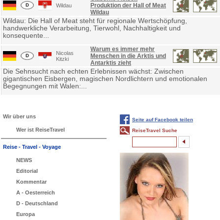
Produktion der Hall of Meat
Wildau
Wildau
Wildau: Die Hall of Meat steht für regionale Wertschöpfung,
handwerkliche Verarbeitung, Tierwohl, Nachhaltigkeit und
konsequente...
Warum es immer mehr
Nicolas
Menschen in die Arktis und
Kitzki
Antarktis zieht
Die Sehnsucht nach echten Erlebnissen wächst: Zwischen
gigantischen Eisbergen, magischen Nordlichtern und emotionalen
Begegnungen mit Walen:...
Wir über uns
Seite auf Facebook teilen
Wer ist ReiseTravel
ReiseTravel Suche
Reise - Travel - Voyage
NEWS
Editorial
Kommentar
A - Oesterreich
D - Deutschland
Europa