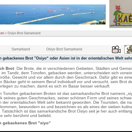
ken
>
Osiyo Brot Samarkand
Samarkand
Osiyo Brot Samarkand
 gebackenes Brot "Osiyo“ oder Asien ist in der orientalischen Welt seh
ch Brot
: Die Brote, die in verschiedenen Gebieten, Städten und Geme
 im Tandir, dem Tonofen, gebacken werden, unterscheiden sich vonei
Größe, Gewicht und vor allem durch den Geschmack. Dafür gibt es ein
r Bäcker geht in seinem Beruf individuell vor und versucht, sein Brot 
rlegen zu machen, damit es sich im Basar besser verkauft.
m Tonofen gebackenen Broten ist das samarkandsche Brot namens „si
nk seines guten Geschmackes, seiner schönen Form und seines schwe
n der orientalischen Welt sehr bekannt geworden. Die Touristen, die n
ommen, bewundern es und bezeichnen es als eines der sieben kulina
 Tatsächlich ist das samarkandsche Brot Osiyo seit je her auch entlan
e sehr berühmt und beliebt.
 gebackenes Brot "siyo“