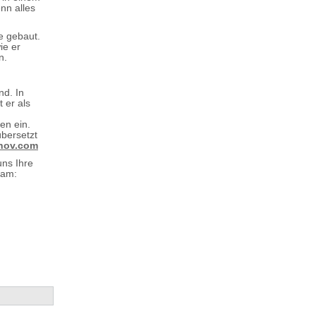
nn alles
e gebaut.
ie er
n.
d. In
 er als
en ein.
bersetzt
nov.com
uns Ihre
am: