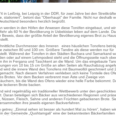
4 in Leißnig, bei Leipzig in der DDR, für zwei Jahre bei den Streitkräft
, stationiert", betont das "Oberhaupt" der Familie. Nicht nur deshalb 
eutschland besonders herzlich begrüßt.
an werden in den Höfen der Anwesen diese Tonöfen eingebaut, und wir
ehr als 60 % der Bevölkerung in Usbekistan leben auf dem Lande. Das
 Beweis, dass der größte Anteil der Bevölkerung eigenes Brot zu Hau
tellt.
hnittliche Durchmesser des Inneren eines häuslichen Tonofens beträg
e zwischen 80 und 100 cm. Größere Tandire als diese werden nur für
stellt. Während der Tonofen in den Städten Buchara und Samarkand w
en oder auf einem Lehmpodest steht und die Öffnungsseite nach oben
n ihn in Fergana und Taschkent an die Wand. Um das eingebaute Tan
ungen von 10 bis 15 cm Größe an allen Seiten als Rauchabzug angefer
d wird die innere Wand des Tonofens mit Baumwollöl geschmiert und 
gemacht. Nach diesem Verfahren verkleben sich keine Tonteile des Of
es Brotes. Vor dem Backen verbrennt man Äste und Zweige von
äuchern, bis die Wand des Ofens wieder eine helle Farbe bekommt. D
e leckeren Brote backen.
d wird regelmäßig ein traditioneller Wettbewerb unter den geschickte
t. Daran beteiligen sich Bäcker aus verschiedenen Regionen und präse
, Nüssen, Fleisch, Sahne und anderen Früchten gebackenen Brote. Sie
ersammelten ihre jeweils eigenen Backverfahren.
getreu: „Einmal sehen ist besser als hundert Mal zu hören“, haben wir
n der Gemeinde „Qushtamgali“ eine der bekanntesten Bäckerfamilien