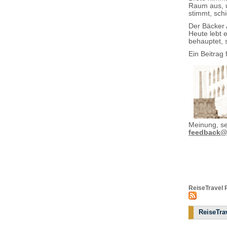
Raum aus, u
stimmt, sch
Der Bäcker 
Heute lebt 
behauptet, 
Ein Beitrag 
Meinung, se
feedback@r
ReiseTravel 
ReiseTrav