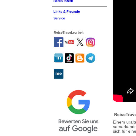
Berlin intern
Links & Freunde
Service
ReiseTravel.eu bei:
ReiseTrave
Einem uralt
samarkands
sich für ei