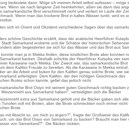
ung bedeutete dann: Möge ich meinen Anteil selbst aufessen – möge i
n. Wenn sie nach längerer Zeit heimkehrten, aßen sie dann das ang
as samarkandsche Brot verschimmelt nicht und verliert im Laufe der Zei
hmack. Wenn man das trockene Brot in kaltes Wasser tunkt, wird es so
essbar.
eten sich im Orient und Okzident verschiedene Sagen über das samar
ers schöne Geschichte erzählt, dass der arabische Heerführer Kutayb
e Stadt Samarkand eroberte und die Schätze der historischen Sehensw
onders aber begeisterten sie sich für das Wasser und das Brot aus Sa
konnte man ja in Mekka finden, diese köstlichen Brote aber konnten n
Samarkand backen. Deshalb schickte der Heerführer Kutayba vier sa
einer Karawane nach Mekka. Der Zweck war, das samarkandsche Brot 
um dem Kalifen Freude zu bereiten. Als die Karawane in Mekka eintraf
ker an die Arbeit und buken für den Kalifen genau solche Brote, wie sie
markand anfertigten. Dem Kalifen, der den richtigen Geschmack des
hen Brotes schon kannte, gefiel das jedoch nicht.
arkandsche Brot Osiyo mit seinem guten Geschmack richtig backen 
 Weizenmehl aus Samarkand haben!“, verteidigten sich die Bäcker.
izenmehl extra aus Samarkand geholt und die Bäcker gaben sich all
 Tonofen voll mit Broten, aber die Brote schmeckten noch immer nicht 
chen Brote.
das mit Absicht so, um mich zu ärgern?“, fragte der Großwesir des Kali
euch, um das Brot Osiyo von Samarkand zu backen? Braucht man hier vi
sser von Samarkand?“. Die Bäcker nickten.