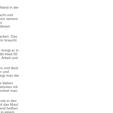
hland in der
n
acht und
 von seinem
ks
 diesen
backen. Das
für braucht
bringt er in
ibt etwa 50
 Arbeit und
zu und lässt
er und
legt man die
s kleben
stückes mit
 ordnet man
rote in den
rd das Maul
hend heißen
 in einem