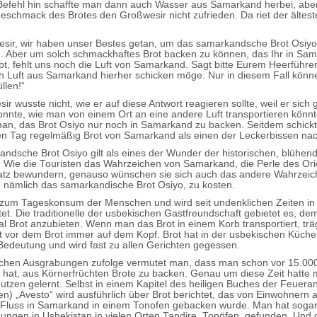
Befehl hin schaffte man dann auch Wasser aus Samarkand herbei, abe
 Geschmack des Brotes den Großwesir nicht zufrieden. Da riet der ältest
sir, wir haben unser Bestes getan, um das samarkandsche Brot Osiyo
n. Aber um solch schmackhaftes Brot backen zu können, das Ihr in Sa
bt, fehlt uns noch die Luft von Samarkand. Sagt bitte Eurem Heerführe
h Luft aus Samarkand hierher schicken möge. Nur in diesem Fall könne
llen!“
r wusste nicht, wie er auf diese Antwort reagieren sollte, weil er sich g
konnte, wie man von einem Ort an eine andere Luft transportieren könn
an, das Brot Osiyo nur noch in Samarkand zu backen. Seitdem schick
n Tag regelmäßig Brot von Samarkand als einen der Leckerbissen na
ndsche Brot Osiyo gilt als eines der Wunder der historischen, blühen
Wie die Touristen das Wahrzeichen von Samarkand, die Perle des Ori
atz bewundern, genauso wünschen sie sich auch das andere Wahrzeic
nämlich das samarkandische Brot Osiyo, zu kosten.
 zum Tageskonsum der Menschen und wird seit undenklichen Zeiten in
et. Die traditionelle der usbekischen Gastfreundschaft gebietet es, de
al Brot anzubieten. Wenn man das Brot in einem Korb transportiert, tr
 vor dem Brot immer auf dem Kopf. Brot hat in der usbekischen Küche
edeutung und wird fast zu allen Gerichten gegessen.
schen Ausgrabungen zufolge vermutet man, dass man schon vor 15.00
hat, aus Körnerfrüchten Brote zu backen. Genau um diese Zeit hatte
utzen gelernt. Selbst in einem Kapitel des heiligen Buches der Feuera
ten) „Avesto“ wird ausführlich über Brot berichtet, das von Einwohnern
 Fluss in Samarkand in einem Tonofen gebacken wurde. Man hat soga
ungen in Usbekistan in vielen Orten Tandire, Tonöfen, gefunden. Und d