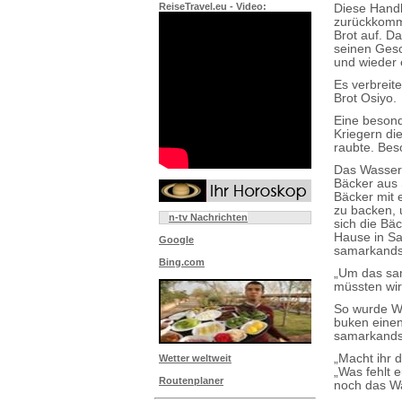
ReiseTravel.eu - Video:
Diese Handl
zurückkomme
Brot auf. D
seinen Gesc
und wieder 
Es verbreit
Brot Osiyo.
Eine besond
Kriegern di
raubte. Bes
Das Wasser 
Bäcker aus 
Bäcker mit 
zu backen, 
n-tv Nachrichten
sich die Bäc
Hause in Sa
Google
samarkandsc
Bing.com
„Um das sam
müssten wir
So wurde We
buken einen
samarkands
„Macht ihr 
Wetter weltweit
„Was fehlt 
Routenplaner
noch das Wa