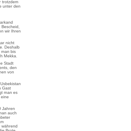
r trotzdem
e unter den
markand
r Bescheid,
n wir Ihren
ar nicht
te. Deshalb
t man bis
ch Mekka.
de Stadt
ents, den
hen von
 Usbekistan
m Gast
ägt man es
 eine
0 Jahren
 man auch
nbeter
 am
r während
ie Brote,