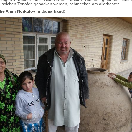
n solchen Tonöfen gebacken werden, schmecken am allerbesten.
lie Amin Norkulov in Samarkand: