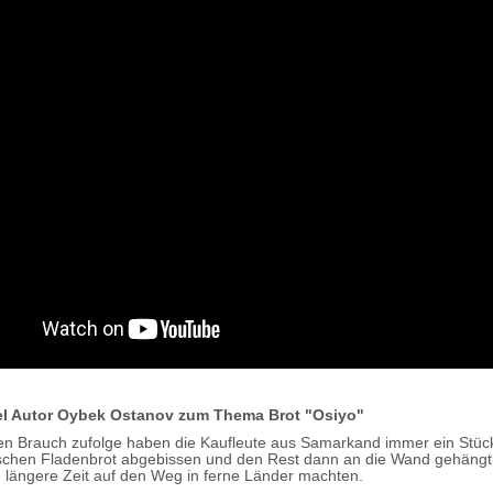
l Autor Oybek Ostanov zum Thema Brot "Osiyo"
en Brauch zufolge haben die Kaufleute aus Samarkand immer ein Stü
chen Fladenbrot abgebissen und den Rest dann an die Wand gehängt,
ne längere Zeit auf den Weg in ferne Länder machten.