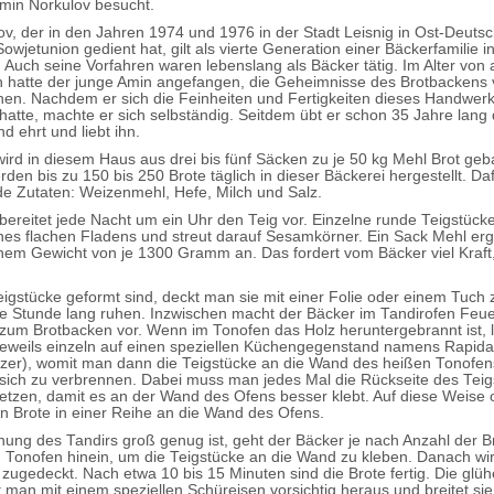
min Norkulov besucht.
ov, der in den Jahren 1974 und 1976 in der Stadt Leisnig in Ost-Deutsc
wjetunion gedient hat, gilt als vierte Generation einer Bäckerfamilie i
Auch seine Vorfahren waren lebenslang als Bäcker tätig. Im Alter von 
 hatte der junge Amin angefangen, die Geheimnisse des Brotbackens
rnen. Nachdem er sich die Feinheiten und Fertigkeiten dieses Handwer
hatte, machte er sich selbständig. Seitdem übt er schon 35 Jahre lang
d ehrt und liebt ihn.
ird in diesem Haus aus drei bis fünf Säcken zu je 50 kg Mehl Brot ge
rden bis zu 150 bis 250 Brote täglich in dieser Bäckerei hergestellt. Da
e Zutaten: Weizenmehl, Hefe, Milch und Salz.
bereitet jede Nacht um ein Uhr den Teig vor. Einzelne runde Teigstücke 
nes flachen Fladens und streut darauf Sesamkörner. Ein Sack Mehl erg
inem Gewicht von je 1300 Gramm an. Das fordert vom Bäcker viel Kraft,
igstücke geformt sind, deckt man sie mit einer Folie oder einem Tuch 
ne Stunde lang ruhen. Inzwischen macht der Bäcker im Tandirofen Feu
n zum Brotbacken vor. Wenn im Tonofen das Holz heruntergebrannt ist, 
jeweils einzeln auf einen speziellen Küchengegenstand namens Rapida
zer), womit man dann die Teigstücke an die Wand des heißen Tonofen
sich zu verbrennen. Dabei muss man jedes Mal die Rückseite des Teig
tzen, damit es an der Wand des Ofens besser klebt. Auf diese Weise
en Brote in einer Reihe an die Wand des Ofens.
fnung des Tandirs groß genug ist, geht der Bäcker je nach Anzahl der B
Tonofen hinein, um die Teigstücke an die Wand zu kleben. Danach wi
 zugedeckt. Nach etwa 10 bis 15 Minuten sind die Brote fertig. Die glü
 man mit einem speziellen Schüreisen vorsichtig heraus und breitet sie