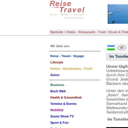
Startseite
>
Hotels - Restaurants - Food
>
Essen & Trin
Wir über uns
Reise - Travel - Voyage
Im Tonofen
Lifestyle
Unser tägli
Hotels - Restaurants - Food
Usbekistans
durch ihre 
Autos
Grund: Jede
Bäckern übe
Business
Unter den i
Buch Welt
„Asien“, da
Health & Gesundheit
Gewichtes i
Samarkand k
Termine & Events
Weltwunder.
Mobilität
Seidenstraß
Szene Show TV
Im Tonofen
Sport & Fun