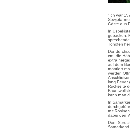
"Ich war 197
Sowjetarmee
Gäste aus D
In Usbekist
gebacken. M
sprechender
Tonofen hers
Der durchsc
cm, die Höh
extra herge
auf dem Bod
montiert ma
werden Öffn
Anschließen
lang Feuer 
Rückseite d
Baumwollstr
kann man di
In Samarkan
durchgeführ
mit Rosinen
dabei den V
Dem Spruch 
Samarkand i