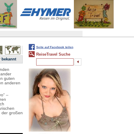
Seite auf Facebook teilen
ReiseTravel Suche
r bekannt
inden
nander
en guten
den anderen
yo“ –
ren
ach
rischen
g der großen