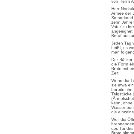
von Herrn A
Herr Norkul
Armee der So
Samarkand. 
zehn Jahren
Vater zu le
angeeignet 
Beruf aus un
Jeden Tag w
heißt, es we
man folgend
Der Bäcker 
die Form ei
Brote mit e
Zeit.
Wenn die Te
sie etwa ei
bereitet ih
Teigstücke 
(Ärmelschüt
kann, ohne 
Wasser bene
die einzeln
Weil die Öf
brennenden 
des Tandirs
Brote nimmt