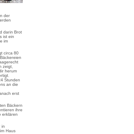
en der
werden
d darin Brot
 ist ein
se im
t circa 80
 Bäckereien
aagerecht
 zeigt,
dir herum
tigt.
24 Stunden
ens an die
anach erst
sten Bäckern
ntieren ihre
 erklären
 in
 im Haus