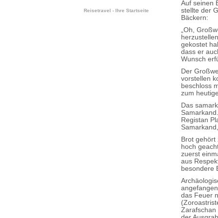
Auf seinen 
stellte der
Reisetravel - Ihre Startseite
Bäckern:
„Oh, Großwe
herzustelle
gekostet ha
dass er auc
Wunsch erfü
Der Großwesi
vorstellen 
beschloss m
zum heutige
Das samarka
Samarkand. 
Registan Pl
Samarkand, 
Brot gehört
hoch geacht
zuerst einm
aus Respekt
besondere B
Archäologi
angefangen 
das Feuer n
(Zoroastris
Zarafschan
der Ausgrab