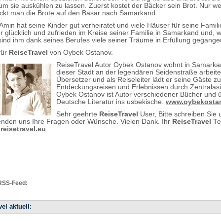
m sie auskühlen zu lassen. Zuerst kostet der Bäcker sein Brot. Nur we
ickt man die Brote auf den Basar nach Samarkand.
Amin hat seine Kinder gut verheiratet und viele Häuser für seine Famili
er glücklich und zufrieden im Kreise seiner Familie in Samarkand und, w
sind ihm dank seines Berufes viele seiner Träume in Erfüllung gegange
für
ReiseTravel
von Oybek Ostanov.
ReiseTravel Autor Oybek Ostanov wohnt in Samarkan
dieser Stadt an der legendären Seidenstraße arbeitet
Übersetzer und als Reiseleiter lädt er seine Gäste zu
Entdeckungsreisen und Erlebnissen durch Zentralasi
Oybek Ostanov ist Autor verschiedener Bücher und ü
Deutsche Literatur ins usbekische.
www.oybekosta
Sehr geehrte
ReiseTravel
User, Bitte schreiben Sie 
nden uns Ihre Fragen oder Wünsche. Vielen Dank. Ihr
ReiseTravel
Te
eisetravel.eu
RSS-Feed:
el aktuell: