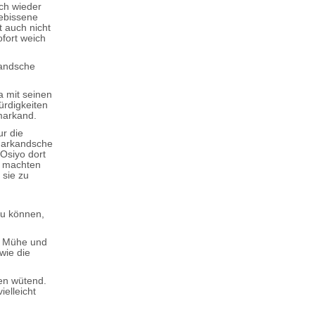
ch wieder
ebissene
t auch nicht
fort weich
kandsche
a mit seinen
ürdigkeiten
markand.
ur die
markandsche
Osiyo dort
, machten
 sie zu
zu können,
e Mühe und
wie die
fen wütend.
elleicht