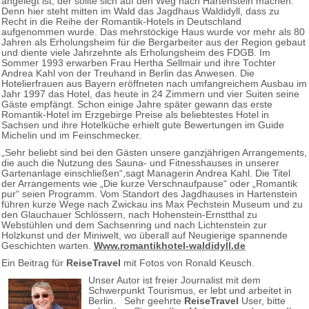
angelegt ist, der sollte sich auf den Weg nach Hartenstein machen.
Denn hier steht mitten im Wald das Jagdhaus Waldidyll, dass zu
Recht in die Reihe der Romantik-Hotels in Deutschland
aufgenommen wurde. Das mehrstöckige Haus wurde vor mehr als 80
Jahren als Erholungsheim für die Bergarbeiter aus der Region gebaut
und diente viele Jahrzehnte als Erholungsheim des FDGB. Im
Sommer 1993 erwarben Frau Hertha Sellmair und ihre Tochter
Andrea Kahl von der Treuhand in Berlin das Anwesen. Die
Hotelierfrauen aus Bayern eröffneten nach umfangreichem Ausbau im
Jahr 1997 das Hotel, das heute in 24 Zimmern und vier Suiten seine
Gäste empfängt. Schon einige Jahre später gewann das erste
Romantik-Hotel im Erzgebirge Preise als beliebtestes Hotel in
Sachsen und ihre Hotelküche erhielt gute Bewertungen im Guide
Michelin und im Feinschmecker.
„Sehr beliebt sind bei den Gästen unsere ganzjährigen Arrangements,
die auch die Nutzung des Sauna- und Fitnesshauses in unserer
Gartenanlage einschließen“,sagt Managerin Andrea Kahl. Die Titel
der Arrangements wie „Die kurze Verschnaufpause“ oder „Romantik
pur“ seien Programm. Vom Standort des Jagdhauses in Hartenstein
führen kurze Wege nach Zwickau ins Max Pechstein Museum und zu
den Glauchauer Schlössern, nach Hohenstein-Ernstthal zu
Webstühlen und dem Sachsenring und nach Lichtenstein zur
Holzkunst und der Miniwelt, wo überall auf Neugierige spannende
Geschichten warten.
Www.romantikhotel-waldidyll.de
Ein Beitrag für
ReiseTravel
mit Fotos von Ronald Keusch.
Unser Autor ist freier Journalist mit dem
Schwerpunkt Tourismus, er lebt und arbeitet in
Berlin. Sehr geehrte
ReiseTravel
User, bitte