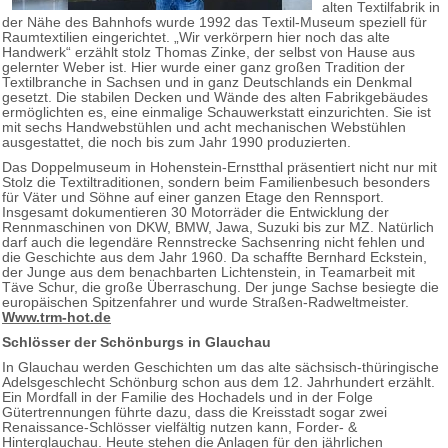
alten Textilfabrik in
der Nähe des Bahnhofs wurde 1992 das Textil-Museum speziell für
Raumtextilien eingerichtet. „Wir verkörpern hier noch das alte
Handwerk“ erzählt stolz Thomas Zinke, der selbst von Hause aus
gelernter Weber ist. Hier wurde einer ganz großen Tradition der
Textilbranche in Sachsen und in ganz Deutschlands ein Denkmal
gesetzt. Die stabilen Decken und Wände des alten Fabrikgebäudes
ermöglichten es, eine einmalige Schauwerkstatt einzurichten. Sie ist
mit sechs Handwebstühlen und acht mechanischen Webstühlen
ausgestattet, die noch bis zum Jahr 1990 produzierten.
Das Doppelmuseum in Hohenstein-Ernstthal präsentiert nicht nur mit
Stolz die Textiltraditionen, sondern beim Familienbesuch besonders
für Väter und Söhne auf einer ganzen Etage den Rennsport.
Insgesamt dokumentieren 30 Motorräder die Entwicklung der
Rennmaschinen von DKW, BMW, Jawa, Suzuki bis zur MZ. Natürlich
darf auch die legendäre Rennstrecke Sachsenring nicht fehlen und
die Geschichte aus dem Jahr 1960. Da schaffte Bernhard Eckstein,
der Junge aus dem benachbarten Lichtenstein, in Teamarbeit mit
Täve Schur, die große Überraschung. Der junge Sachse besiegte die
europäischen Spitzenfahrer und wurde Straßen-Radweltmeister.
Www.trm-hot.de
Schlösser der Schönburgs in Glauchau
In Glauchau werden Geschichten um das alte sächsisch-thüringische
Adelsgeschlecht Schönburg schon aus dem 12. Jahrhundert erzählt.
Ein Mordfall in der Familie des Hochadels und in der Folge
Gütertrennungen führte dazu, dass die Kreisstadt sogar zwei
Renaissance-Schlösser vielfältig nutzen kann, Forder- &
Hinterglauchau. Heute stehen die Anlagen für den jährlichen