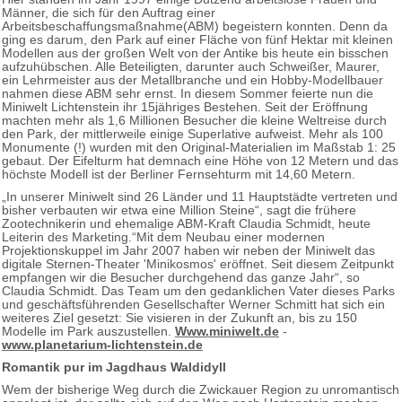
Männer, die sich für den Auftrag einer
Arbeitsbeschaffungsmaßnahme(ABM) begeistern konnten. Denn da
ging es darum, den Park auf einer Fläche von fünf Hektar mit kleinen
Modellen aus der großen Welt von der Antike bis heute ein bisschen
aufzuhübschen. Alle Beteiligten, darunter auch Schweißer, Maurer,
ein Lehrmeister aus der Metallbranche und ein Hobby-Modellbauer
nahmen diese ABM sehr ernst. In diesem Sommer feierte nun die
Miniwelt Lichtenstein ihr 15jähriges Bestehen. Seit der Eröffnung
machten mehr als 1,6 Millionen Besucher die kleine Weltreise durch
den Park, der mittlerweile einige Superlative aufweist. Mehr als 100
Monumente (!) wurden mit den Original-Materialien im Maßstab 1: 25
gebaut. Der Eifelturm hat demnach eine Höhe von 12 Metern und das
höchste Modell ist der Berliner Fernsehturm mit 14,60 Metern.
„In unserer Miniwelt sind 26 Länder und 11 Hauptstädte vertreten und
bisher verbauten wir etwa eine Million Steine“, sagt die frühere
Zootechnikerin und ehemalige ABM-Kraft Claudia Schmidt, heute
Leiterin des Marketing.“Mit dem Neubau einer modernen
Projektionskuppel im Jahr 2007 haben wir neben der Miniwelt das
digitale Sternen-Theater 'Minikosmos' eröffnet. Seit diesem Zeitpunkt
empfangen wir die Besucher durchgehend das ganze Jahr“, so
Claudia Schmidt. Das Team um den gedanklichen Vater dieses Parks
und geschäftsführenden Gesellschafter Werner Schmitt hat sich ein
weiteres Ziel gesetzt: Sie visieren in der Zukunft an, bis zu 150
Modelle im Park auszustellen.
Www.miniwelt.de
-
www.planetarium-lichtenstein.de
Romantik pur im Jagdhaus Waldidyll
Wem der bisherige Weg durch die Zwickauer Region zu unromantisch