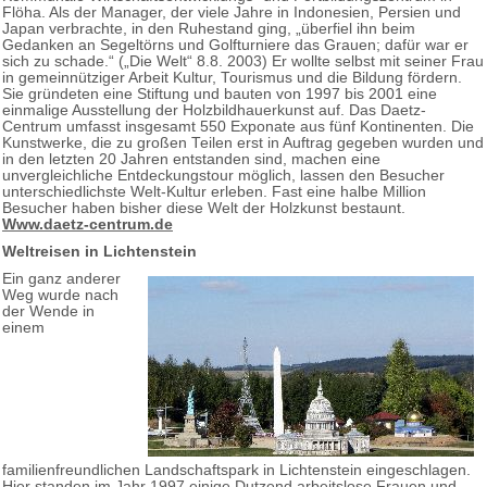
Flöha. Als der Manager, der viele Jahre in Indonesien, Persien und
Japan verbrachte, in den Ruhestand ging, „überfiel ihn beim
Gedanken an Segeltörns und Golfturniere das Grauen; dafür war er
sich zu schade.“ („Die Welt“ 8.8. 2003) Er wollte selbst mit seiner Frau
in gemeinnütziger Arbeit Kultur, Tourismus und die Bildung fördern.
Sie gründeten eine Stiftung und bauten von 1997 bis 2001 eine
einmalige Ausstellung der Holzbildhauerkunst auf. Das Daetz-
Centrum umfasst insgesamt 550 Exponate aus fünf Kontinenten. Die
Kunstwerke, die zu großen Teilen erst in Auftrag gegeben wurden und
in den letzten 20 Jahren entstanden sind, machen eine
unvergleichliche Entdeckungstour möglich, lassen den Besucher
unterschiedlichste Welt-Kultur erleben. Fast eine halbe Million
Besucher haben bisher diese Welt der Holzkunst bestaunt.
Www.daetz-centrum.de
Weltreisen in Lichtenstein
Ein ganz anderer
Weg wurde nach
der Wende in
einem
familienfreundlichen Landschaftspark in Lichtenstein eingeschlagen.
Hier standen im Jahr 1997 einige Dutzend arbeitslose Frauen und