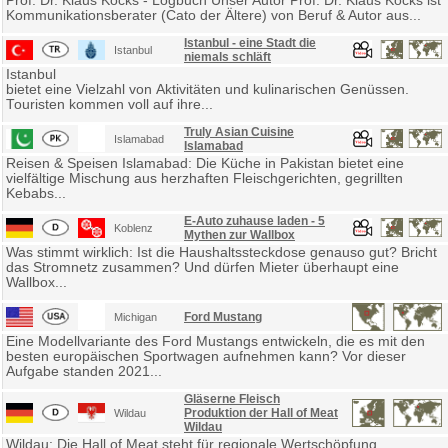
Prof. Dr. Klaus Kocks - Logbuch Unser Autor Prof. Dr. Klaus Kocks ist
Kommunikationsberater (Cato der Ältere) von Beruf & Autor aus...
Istanbul - eine Stadt die
Istanbul
niemals schläft
Istanbul
bietet eine Vielzahl von Aktivitäten und kulinarischen Genüssen.
Touristen kommen voll auf ihre...
Truly Asian Cuisine
Islamabad
Islamabad
Reisen & Speisen Islamabad: Die Küche in Pakistan bietet eine
vielfältige Mischung aus herzhaften Fleischgerichten, gegrillten
Kebabs...
E-Auto zuhause laden - 5
Koblenz
Mythen zur Wallbox
Was stimmt wirklich: Ist die Haushaltssteckdose genauso gut? Bricht
das Stromnetz zusammen? Und dürfen Mieter überhaupt eine
Wallbox...
Ford Mustang
Michigan
Eine Modellvariante des Ford Mustangs entwickeln, die es mit den
besten europäischen Sportwagen aufnehmen kann? Vor dieser
Aufgabe standen 2021...
Gläserne Fleisch
Produktion der Hall of Meat
Wildau
Wildau
Wildau: Die Hall of Meat steht für regionale Wertschöpfung,