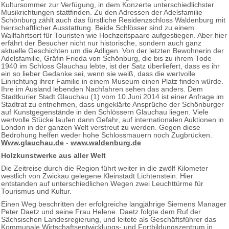
Kultursommer zur Verfügung, in dem Konzerte unterschiedlichster
Musikrichtungen stattfinden. Zu den Adressen der Adelsfamilie
Schönburg zählt auch das fürstliche Residenzschloss Waldenburg mit
herrschaftlicher Ausstattung. Beide Schlösser sind zu einem
Wallfahrtsort für Touristen wie Hochzeitspaare aufgestiegen. Aber hier
erfährt der Besucher nicht nur historische, sondern auch ganz
aktuelle Geschichten um die Adligen. Von der letzten Bewohnerin der
Adelsfamilie, Gräfin Frieda von Schönburg, die bis zu ihrem Tode
1940 im Schloss Glauchau lebte, ist der Satz überliefert, dass es ihr
ein so lieber Gedanke sei, wenn sie weiß, dass die wertvolle
Einrichtung ihrer Familie in einem Museum einen Platz finden würde.
Ihre im Ausland lebenden Nachfahren sehen das anders. Dem
Stadtkurier Stadt Glauchau (1) vom 10.Juni 2014 ist einer Anfrage im
Stadtrat zu entnehmen, dass ungeklärte Ansprüche der Schönburger
auf Kunstgegenstände in den Schlössern Glauchau liegen. Viele
wertvolle Stücke laufen dann Gefahr, auf internationalen Auktionen in
London in der ganzen Welt verstreut zu werden. Gegen diese
Bedrohung helfen weder hohe Schlossmauern noch Zugbrücken.
Www.glauchau.de
-
www.waldenburg.de
Holzkunstwerke aus aller Welt
Die Zeitreise durch die Region führt weiter in die zwölf Kilometer
westlich von Zwickau gelegene Kleinstadt Lichtenstein. Hier
entstanden auf unterschiedlichen Wegen zwei Leuchttürme für
Tourismus und Kultur.
Einen Weg beschritten der erfolgreiche langjährige Siemens Manager
Peter Daetz und seine Frau Helene. Daetz folgte dem Ruf der
Sächsischen Landesregierung, und leitete als Geschäftsführer das
Kommunale Wirtschaftsentwicklungs- und Fortbildungszentrum in