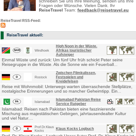
schreiben Sie uns Ihre Meinung, senden uns Ihre
Fragen oder Wünsche. Vielen Dank. Ihr
ReiseTravel
Team:
feedback@reisetravel.eu
ReiseTravel RSS-Feed:
ReiseTravel aktuell:
High Noon in der Wüste.
Afrikas touristischer
Windhoek
Aufsteiger
Einmal Wüste und zurück: Um fünf Uhr früh schickt Peter seine
Reisegruppe in die Wüste. Als die Sonne wie ein Feuerball...
Zwischen Filmkulissen,
Festspielen und
Rostock
Kreidefelsen
Reise mit Wohnmobil: Unterwegs warten überraschende Stellplätze,
nostalgische Erinnerungen und so mancher Geheimtipp. Ein...
Islamabad Pakistan Reise
Islamabad
Service Ratgeber
Islamabad: Reisen nach Pakistan bieten eine faszinierende
Mischung aus majestätischen Gebirgen, jahrtausendealter Kultur
und viel Natur....
Prof.Dr.Klaus
Klaus Kocks Logbuch
Kocks