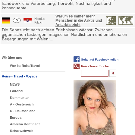
handwerkliche Verarbeitung, Tierwohl, Nachhaltigkeit und
konsequente...
Warum es immer mehr
Nicolas
Menschen in die Arktis und
Kitzki
Antarktis zieht
Die Sehnsucht nach echten Erlebnissen wächst: Zwischen
gigantischen Eisbergen, magischen Nordlichtern und emotionalen
Begegnungen mit Walen:...
Wir über uns
Seite auf Facebook teilen
Wer ist ReiseTravel
ReiseTravel Suche
Reise - Travel - Voyage
NEWS
Editorial
Kommentar
A - Oesterreich
D - Deutschland
Europa
Amerika Kontinent
Reise weltweit