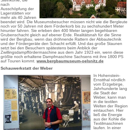
Steinkohle, die
nach
Ausschöpfung der
Lagerstätten vor
mehr als 40 Jahren
beendet wird. Die Museumsbesucher müssen nicht wie die Bergleute
noch vor 50 Jahren mit dem Förderkorb bis zu sechshundert Meter
hinunter fahren. Sie erleben den 400 Meter langen begehbaren
Grubenschacht gleich auf ebener Erde. Realitätsnah für die Sinne
wird der Bergbau, wenn das dröhnende Rattern der Abbautechnik
und der Fördergeräte den Schacht erfüllt. Und das große Staunen
setzt bei den Besuchern spätestens beim Anblick der
Zwillingsdampffördermaschine aus dem Jahr 1923 ein, wenn diese
größte noch erhaltene Dampfmaschine Sachsens mit ihre 1800 PS
auf Touren kommt.
www.bergbaumuseum-oelsnitz.de
Schauwerkstatt der Weber
In Hohenstein-
Ernstthal nördlich
vom Erzgebirge,
Jahrhunderte lang
die Stadt der
Weber, kann man
in die textilen
Welten der Region
eintauchen. Hier
ließ die Energie
aus der Kohle die
Textilmaschinen
laufen. In einer