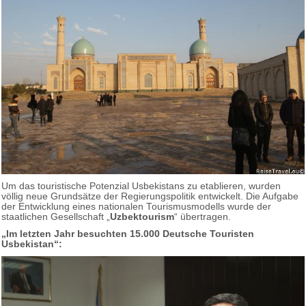
Um das touristische Potenzial Usbekistans zu etablieren, wurden
völlig neue Grundsätze der Regierungspolitik entwickelt. Die Aufgabe
der Entwicklung eines nationalen Tourismusmodells wurde der
staatlichen Gesellschaft „
Uzbektourism
“ übertragen.
„Im letzten Jahr besuchten 15.000 Deutsche Touristen
Usbekistan“: