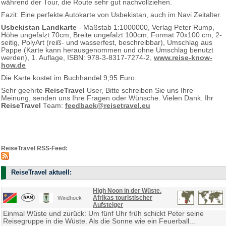
während der Tour, die Route sehr gut nachvollziehen.
Fazit: Eine perfekte Autokarte von Usbekistan, auch im Navi Zeitalter.
Usbekistan Landkarte
- Maßstab 1:1000000, Verlag Peter Rump,
Höhe ungefalzt 70cm, Breite ungefalzt 100cm, Format 70x100 cm, 2-
seitig, PolyArt (reiß- und wasserfest, beschreibbar), Umschlag aus
Pappe (Karte kann herausgenommen und ohne Umschlag benutzt
werden), 1. Auflage, ISBN: 978-3-8317-7274-2,
www.reise-know-
how.de
Die Karte kostet im Buchhandel 9,95 Euro.
Sehr geehrte
ReiseTravel
User, Bitte schreiben Sie uns Ihre
Meinung, senden uns Ihre Fragen oder Wünsche. Vielen Dank. Ihr
ReiseTravel
Team:
feedback@reisetravel.eu
ReiseTravel RSS-Feed:
ReiseTravel aktuell:
High Noon in der Wüste.
Afrikas touristischer
Windhoek
Aufsteiger
Einmal Wüste und zurück: Um fünf Uhr früh schickt Peter seine
Reisegruppe in die Wüste. Als die Sonne wie ein Feuerball...