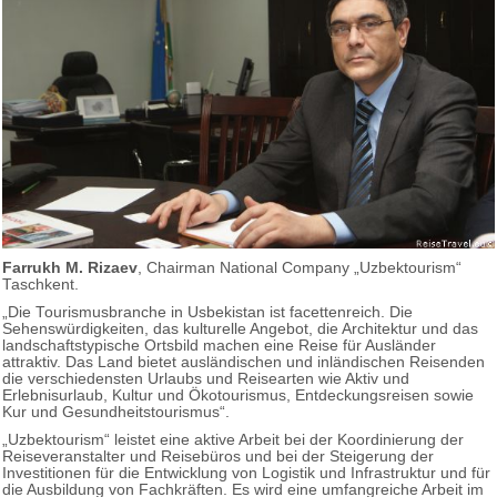
Farrukh M. Rizaev
, Chairman National Company „Uzbektourism“
Taschkent.
„Die Tourismusbranche in Usbekistan ist facettenreich. Die
Sehenswürdigkeiten, das kulturelle Angebot, die Architektur und das
landschaftstypische Ortsbild machen eine Reise für Ausländer
attraktiv. Das Land bietet ausländischen und inländischen Reisenden
die verschiedensten Urlaubs und Reisearten wie Aktiv und
Erlebnisurlaub, Kultur und Ökotourismus, Entdeckungsreisen sowie
Kur und Gesundheitstourismus“.
„Uzbektourism“ leistet eine aktive Arbeit bei der Koordinierung der
Reiseveranstalter und Reisebüros und bei der Steigerung der
Investitionen für die Entwicklung von Logistik und Infrastruktur und für
die Ausbildung von Fachkräften. Es wird eine umfangreiche Arbeit im