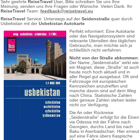
Sehr geehrte
ReiseTravel
User, Bitte schreiben Sie uns Ihre
Meinung, senden uns Ihre Fragen oder Wünsche. Vielen Dank. Ihr
ReiseTravel
Team:
feedback@reisetravel.eu
ReiseTravel
Service: Unterwegs auf der
Seidenstraße
quer durch
Usbekistan mit der
Usbekistan Autokarte
Perfekt informiert: Eine Autokarte
oder das Navigationssystem sind
relevante Utensilien des täglichen
Gebrauchs, man möchte sich ja
schließlich nicht verfahren.
Nicht von der Straße abkommen
:
Der Name „Seidenstraße“ wirkt wie
ein Magnet, diese „Straße“ ist auch
heute noch hoch aktuell und in
aller Regel gut ausgebaut. Oft sind
Fahrzeuge mit europäischen
Kennzeichen anzutreffen und
manche davon sind auf dem Weg
nach China. Statistische Zahlen
oder genaue Zahlen stehen leider
nicht zur Verfügung.
Die An oder Rückreise
„Seidenstraße“ erfolgt für die Einen
via Odessa mit der Fähre nach
Georgien, durchs Land bis nach
Baku in Aserbaidschan. Hier erneut
auf eine Fähre übers Kaspische