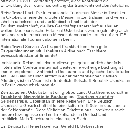
offizielle UNWTO Vertretung eröffnet, diese koordiniert die
Entwicklung des Tourismus entlang der transkontinentalen Autobahn.
ReiseTravel
Fact: Die Internationale Tourismus Messe in Taschkent,
im Oktober, ist eine der größten Messen in Zentralasien und vereint
jährlich usbekische und ausländische Fachleute der
Tourismuswirtschaft, die ihre Geschäftspartnerschaft ausbauen
wollen. Das touristische Potenzial Usbekistans wird regelmäßig auch
bei anderen internationalen Messen demonstriert, auch auf der ITB –
Internationale Tourismusbörse in Berlin.
ReiseTravel
Service: Ab Fraport Frankfurt bestehen gute
Flugverbindungen mit Usbekistan Airline nach Taschkent.
www.uzbekistan-airlines.de/
Individuelle Reisen mit einem Mietwagen geht natürlich ebenfalls.
Hotels aller Couleur warten auf Gäste, eine vorherige Buchung ist
immer angebracht. Zahlreiche Restaurants und typische Lokale laden
ein. Der Geldumtausch erfolgt in einer der zahlreichen Banken.
Allerdings ist ein Visum ist erforderlich, Botschaft Republik Usbekistan
in Berlin
www.uzbekistan.de
Zentralasien
: Usbekistan ist ein großes Land.
Gastfreundschaft in
Taschkent
,
Nasreddin in Buchara
und
Tourismus auf der
Seidenstraße
, Usbekistan ist eine Reise wert. Eine Deutsch
Usbekische Gesellschaft bildet eine kulturelle Brücke in das Land an
der Seidenstraße. Diese Vielfalt an Früchten aus Usbekistan sowie
andere Erzeugnisse sind im Einzelhandel in Deutschland
erhältlich. Mein Taschkent ist eine super Stadt.
Ein Beitrag für
ReiseTravel
von
Gerald H. Ueberscher
.