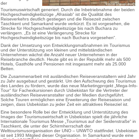
der
Tourismuswirtschaft generiert. Durch die Inbetriebnahme der beiden
Hochgeschwindigkeitszüge „Afrasiab“ ist die Qualität des
Reiseverkehrs deutlich gestiegen und die Reisezeit zwischen
Taschkent und Samarkand wurde verkürzt. Es ist vorgesehen, die
Strecke für Hochgeschwindigkeitszüge bis nach Buchara zu
verlängern. „Es ist eine Verlängerung Strecke für
Hochgeschwindigkeitszüge bis nach Buchara vorgesehen“.
Dank der Umsetzung von Entwicklungsmaßnahmen im Tourismus
und der Unterstützung von kleinen und mittelständischen
Unternehmen wächst die Anzahl neuer Unternehmen in der
Reisebranche deutlich. Heute gibt es in der Republik mehr als 500
Hotels, Gasthöfe und Pensionen mit insgesamt mehr als 25.000
Betten.
Die Zusammenarbeit mit ausländischen Reiseveranstaltern wird Jahr
zu Jahr ausgebaut und gestärkt. Um den Aufschwung des Tourismus
des Landes zu fördern, wurde das neue Marketingprojekt „Mega-Info-
Tour“ für Fachexkursionen durch Usbekistan für die Vertreter der
ausländischen Reiseveranstalter und der Medien durchgeführt.
Solche Touren ermöglichen eine Erweiterung der Reisesaison und
zeigen, dass Usbekistan zu jeder Zeit ein attraktives Reiseziel ist.
Eine besondere Rolle bei der Entwicklung und Unterstützung des
Images der Tourismuswirtschaft in Usbekistan spielt die jährliche
Internationale Tourismus Messe „Tourismus auf der Seidenstraße“ in
Taschkent, die unter der Schirmherrschaft der
Welttourismusorganisation der UNO – UNWTO stattfindet. Usbekistan
ist seit 1993 Mitglied dieser Organisation. In Samarkand wurde eine