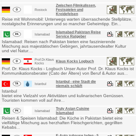
Zwischen Filmkulissen,
Festspielen und
Rostock
Kreidefelsen
Reise mit Wohnmobil: Unterwegs warten überraschende Stellplätze,
nostalgische Erinnerungen und so mancher Geheimtipp. Ein...
Islamabad Pakistan Reise
Islamabad
Service Ratgeber
Islamabad: Reisen nach Pakistan bieten eine faszinierende
Mischung aus majestätischen Gebirgen, jahrtausendealter Kultur
und viel Natur....
Prof.Dr.Klaus
Klaus Kocks Logbuch
Kocks
Prof. Dr. Klaus Kocks - Logbuch Unser Autor Prof. Dr. Klaus Kocks ist
Kommunikationsberater (Cato der Ältere) von Beruf & Autor aus...
Istanbul - eine Stadt die
Istanbul
niemals schläft
Istanbul
bietet eine Vielzahl von Aktivitäten und kulinarischen Genüssen.
Touristen kommen voll auf ihre...
Truly Asian Cuisine
Islamabad
Islamabad
Reisen & Speisen Islamabad: Die Küche in Pakistan bietet eine
vielfältige Mischung aus herzhaften Fleischgerichten, gegrillten
Kebabs...
E-Auto zuhause laden - 5