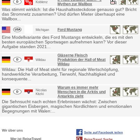
Koblenz
Mythen zur Wallbox
Was stimmt wirklich: Ist die Haushaltssteckdose genauso gut? Bricht
das Stromnetz zusammen? Und dürfen Mieter überhaupt eine
Wallbox...
Ford Mustang
Michigan
Eine Modellvariante des Ford Mustangs entwickeln, die es mit den
besten europäischen Sportwagen aufnehmen kann? Vor dieser
Aufgabe standen 2021...
Gläserne Fleisch
Produktion der Hall of Meat
Wildau
Wildau
Wildau: Die Hall of Meat steht für regionale Wertschöpfung,
handwerkliche Verarbeitung, Tierwohl, Nachhaltigkeit und
konsequente...
Warum es immer mehr
Nicolas
Menschen in die Arktis und
Kitzki
Antarktis zieht
Die Sehnsucht nach echten Erlebnissen wächst: Zwischen
gigantischen Eisbergen, magischen Nordlichtern und emotionalen
Begegnungen mit Walen:...
Wir über uns
Seite auf Facebook teilen
Wer ist ReiseTravel
ReiseTravel Suche