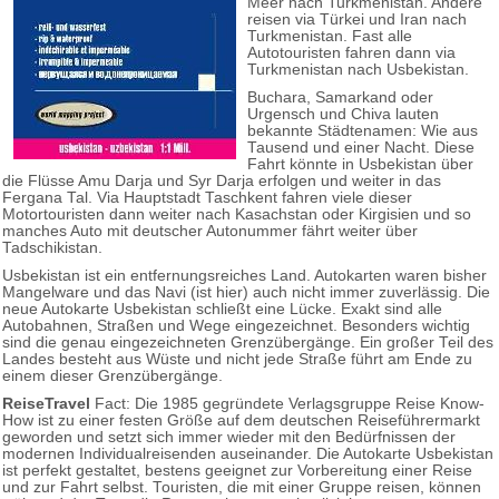
Meer nach Turkmenistan. Andere
reisen via Türkei und Iran nach
Turkmenistan. Fast alle
Autotouristen fahren dann via
Turkmenistan nach Usbekistan.
Buchara, Samarkand oder
Urgensch und Chiva lauten
bekannte Städtenamen: Wie aus
Tausend und einer Nacht. Diese
Fahrt könnte in Usbekistan über
die Flüsse Amu Darja und Syr Darja erfolgen und weiter in das
Fergana Tal. Via Hauptstadt Taschkent fahren viele dieser
Motortouristen dann weiter nach Kasachstan oder Kirgisien und so
manches Auto mit deutscher Autonummer fährt weiter über
Tadschikistan.
Usbekistan ist ein entfernungsreiches Land. Autokarten waren bisher
Mangelware und das Navi (ist hier) auch nicht immer zuverlässig. Die
neue Autokarte Usbekistan schließt eine Lücke. Exakt sind alle
Autobahnen, Straßen und Wege eingezeichnet. Besonders wichtig
sind die genau eingezeichneten Grenzübergänge. Ein großer Teil des
Landes besteht aus Wüste und nicht jede Straße führt am Ende zu
einem dieser Grenzübergänge.
ReiseTravel
Fact: Die 1985 gegründete Verlagsgruppe Reise Know-
How ist zu einer festen Größe auf dem deutschen Reiseführermarkt
geworden und setzt sich immer wieder mit den Bedürfnissen der
modernen Individualreisenden auseinander. Die Autokarte Usbekistan
ist perfekt gestaltet, bestens geeignet zur Vorbereitung einer Reise
und zur Fahrt selbst. Touristen, die mit einer Gruppe reisen, können