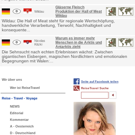
Gläserne Fleisch
Produktion der Hall of Meat
Wildau
Wildau
Wildau: Die Hall of Meat steht für regionale Wertschöpfung,
handwerkliche Verarbeitung, Tierwohl, Nachhaltigkeit und
konsequente...
Warum es immer mehr
Nicolas
Menschen in die Arktis und
Kitzki
Antarktis zieht
Die Sehnsucht nach echten Erlebnissen wächst: Zwischen
gigantischen Eisbergen, magischen Nordlichtern und emotionalen
Begegnungen mit Walen:...
Wir über uns
Seite auf Facebook teilen
Wer ist ReiseTravel
ReiseTravel Suche
Reise - Travel - Voyage
NEWS
Editorial
Kommentar
A - Oesterreich
D - Deutschland