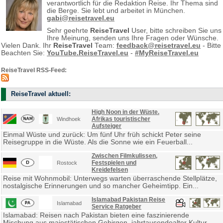
verantwortlich für die Redaktion Reise. Ihr Thema sind
die Berge. Sie lebt und arbeitet in München.
gabi@reisetravel.eu
Sehr geehrte
ReiseTravel
User, bitte schreiben Sie uns
Ihre Meinung, senden uns Ihre Fragen oder Wünsche.
Vielen Dank. Ihr
ReiseTravel
Team:
feedback@reisetravel.eu
- Bitte
Beachten Sie:
YouTube.ReiseTravel.eu
-
#MyReiseTravel.eu
ReiseTravel RSS-Feed:
ReiseTravel aktuell:
High Noon in der Wüste.
Afrikas touristischer
Windhoek
Aufsteiger
Einmal Wüste und zurück: Um fünf Uhr früh schickt Peter seine
Reisegruppe in die Wüste. Als die Sonne wie ein Feuerball...
Zwischen Filmkulissen,
Festspielen und
Rostock
Kreidefelsen
Reise mit Wohnmobil: Unterwegs warten überraschende Stellplätze,
nostalgische Erinnerungen und so mancher Geheimtipp. Ein...
Islamabad Pakistan Reise
Islamabad
Service Ratgeber
Islamabad: Reisen nach Pakistan bieten eine faszinierende
Mischung aus majestätischen Gebirgen, jahrtausendealter Kultur