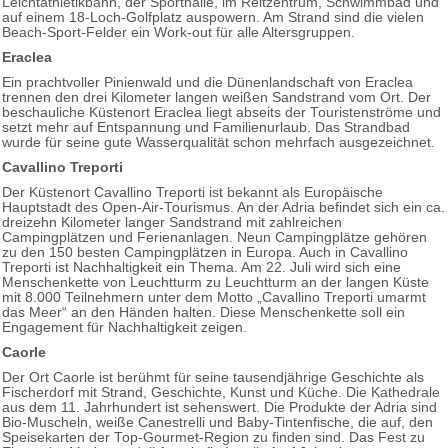
Leichtathletikbahn, der Sporthalle, im Reitzentrum, Schwimmbad und
auf einem 18-Loch-Golfplatz auspowern. Am Strand sind die vielen
Beach-Sport-Felder ein Work-out für alle Altersgruppen.
Eraclea
Ein prachtvoller Pinienwald und die Dünenlandschaft von Eraclea
trennen den drei Kilometer langen weißen Sandstrand vom Ort. Der
beschauliche Küstenort Eraclea liegt abseits der Touristenströme und
setzt mehr auf Entspannung und Familienurlaub. Das Strandbad
wurde für seine gute Wasserqualität schon mehrfach ausgezeichnet.
Cavallino Treporti
Der Küstenort Cavallino Treporti ist bekannt als Europäische
Hauptstadt des Open-Air-Tourismus. An der Adria befindet sich ein ca.
dreizehn Kilometer langer Sandstrand mit zahlreichen
Campingplätzen und Ferienanlagen. Neun Campingplätze gehören
zu den 150 besten Campingplätzen in Europa. Auch in Cavallino
Treporti ist Nachhaltigkeit ein Thema. Am 22. Juli wird sich eine
Menschenkette von Leuchtturm zu Leuchtturm an der langen Küste
mit 8.000 Teilnehmern unter dem Motto „Cavallino Treporti umarmt
das Meer“ an den Händen halten. Diese Menschenkette soll ein
Engagement für Nachhaltigkeit zeigen.
Caorle
Der Ort Caorle ist berühmt für seine tausendjährige Geschichte als
Fischerdorf mit Strand, Geschichte, Kunst und Küche. Die Kathedrale
aus dem 11. Jahrhundert ist sehenswert. Die Produkte der Adria sind
Bio-Muscheln, weiße Canestrelli und Baby-Tintenfische, die auf, den
Speisekarten der Top-Gourmet-Region zu finden sind. Das Fest zu