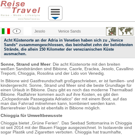
Jesolo
Venice Sands
Acht Küstenorte an der Adria in Venetien haben sich zu „Venice
Sands“ zusammengeschlossen, das beinhaltet zehn der beliebtesten
Strände, die allein 150 Kilometer der venezianischen Küste
ausmachen.
Sonne, Strand und Meer
: Die acht Küstenorte mit den breiten
weißen Sandstränden sind Bibione, Caorle, Eraclea, Jesolo, Cavallino
Treporti, Chioggia, Rosolina und der Lido von Venedig.
In Bibione wird Gastfreundschaft großgeschrieben, er ist familien- und
kindergerecht. Sonne, Strand und Meer sind die beste Grundlage für
einen Urlaub in Bibione. Dazu gibt es noch das moderne Thermalbad
Bibione. Radfahrer kommen auch auf ihre Kosten, es gibt den
„Ciclopedonale Passeggiata Adriatico“ der mit einem Boot, auf das
man das Fahrrad mitnehmen kann, kombiniert werden kann.
Barrierefreier Urlaub ist ebenfalls in Bibione möglich.
Chioggia für Umweltbewusste
Chioggia bietet „Grüne Ferien“. Das Seebad Sottomarina in Chioggia
ist seit 2014 mit der Blauen Flagge ausgezeichnet. In Isolaverde sind
sogar Plastik und Zigaretten verboten. Chioggia hat traumhafte,