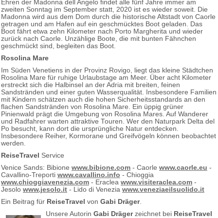
Ehren der Madonna dell Angelo findet alle fünf Jahre immer am
zweiten Sonntag im September statt, 2020 ist es wieder soweit. Die
Madonna wird aus dem Dom durch die historische Altstadt von Caorle
getragen und am Hafen auf ein geschmücktes Boot geladen. Das
Boot fährt etwa zehn Kilometer nach Porto Margherita und wieder
zurück nach Caorle. Unzählige Boote, die mit bunten Fähnchen
geschmückt sind, begleiten das Boot.
Rosolina Mare
Im Süden Venetiens in der Provinz Rovigo, liegt das kleine Städtchen
Rosolina Mare für ruhige Urlaubstage am Meer. Über acht Kilometer
erstreckt sich die Halbinsel an der Adria mit breiten, feinen
Sandstränden und einer guten Wasserqualität. Insbesondere Familien
mit Kindern schätzen auch die hohen Sicherheitsstandards an den
flachen Sandstränden von Rosolina Mare. Ein üppig grüner
Pinienwald prägt die Umgebung von Rosolina Mares. Auf Wanderer
und Radfahrer warten attraktive Touren. Wer den Naturpark Delta del
Po besucht, kann dort die ursprüngliche Natur entdecken.
Insbesondere Reiher, Kormorane und Greifvögeln können beobachtet
werden.
ReiseTravel
Service
Venice Sands: Bibione
www.bibione.com
- Caorle
www.caorle.eu
-
Cavallino-Treporti
www.cavallino.info
- Chioggia
www.chioggiavenezia.com
- Eraclea
www.visiteraclea.com
-
Jesolo
www.jesolo.it
- Lido di Venezia
www.veneziaeilsuolido.it
Ein Beitrag für
ReiseTravel
von
Gabi Dräger
.
Unsere Autorin
Gabi Dräger
zeichnet bei
ReiseTravel