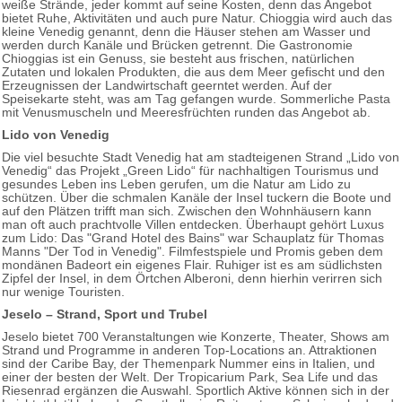
weiße Strände, jeder kommt auf seine Kosten, denn das Angebot
bietet Ruhe, Aktivitäten und auch pure Natur. Chioggia wird auch das
kleine Venedig genannt, denn die Häuser stehen am Wasser und
werden durch Kanäle und Brücken getrennt. Die Gastronomie
Chioggias ist ein Genuss, sie besteht aus frischen, natürlichen
Zutaten und lokalen Produkten, die aus dem Meer gefischt und den
Erzeugnissen der Landwirtschaft geerntet werden. Auf der
Speisekarte steht, was am Tag gefangen wurde. Sommerliche Pasta
mit Venusmuscheln und Meeresfrüchten runden das Angebot ab.
Lido von Venedig
Die viel besuchte Stadt Venedig hat am stadteigenen Strand „Lido von
Venedig“ das Projekt „Green Lido“ für nachhaltigen Tourismus und
gesundes Leben ins Leben gerufen, um die Natur am Lido zu
schützen. Über die schmalen Kanäle der Insel tuckern die Boote und
auf den Plätzen trifft man sich. Zwischen den Wohnhäusern kann
man oft auch prachtvolle Villen entdecken. Überhaupt gehört Luxus
zum Lido: Das "Grand Hotel des Bains" war Schauplatz für Thomas
Manns "Der Tod in Venedig". Filmfestspiele und Promis geben dem
mondänen Badeort ein eigenes Flair. Ruhiger ist es am südlichsten
Zipfel der Insel, in dem Örtchen Alberoni, denn hierhin verirren sich
nur wenige Touristen.
Jeselo – Strand, Sport und Trubel
Jeselo bietet 700 Veranstaltungen wie Konzerte, Theater, Shows am
Strand und Programme in anderen Top-Locations an. Attraktionen
sind der Caribe Bay, der Themenpark Nummer eins in Italien, und
einer der besten der Welt. Der Tropicarium Park, Sea Life und das
Riesenrad ergänzen die Auswahl. Sportlich Aktive können sich in der