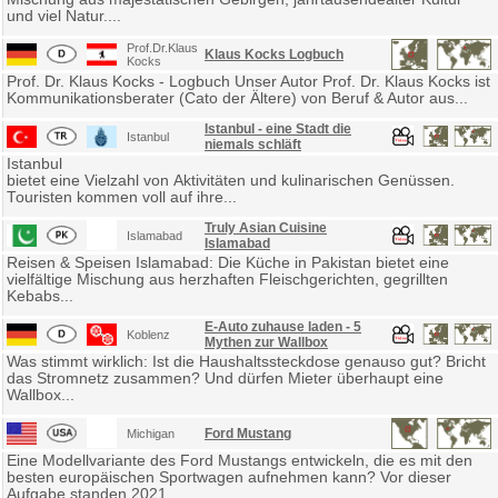
und viel Natur....
Prof.Dr.Klaus
Klaus Kocks Logbuch
Kocks
Prof. Dr. Klaus Kocks - Logbuch Unser Autor Prof. Dr. Klaus Kocks ist
Kommunikationsberater (Cato der Ältere) von Beruf & Autor aus...
Istanbul - eine Stadt die
Istanbul
niemals schläft
Istanbul
bietet eine Vielzahl von Aktivitäten und kulinarischen Genüssen.
Touristen kommen voll auf ihre...
Truly Asian Cuisine
Islamabad
Islamabad
Reisen & Speisen Islamabad: Die Küche in Pakistan bietet eine
vielfältige Mischung aus herzhaften Fleischgerichten, gegrillten
Kebabs...
E-Auto zuhause laden - 5
Koblenz
Mythen zur Wallbox
Was stimmt wirklich: Ist die Haushaltssteckdose genauso gut? Bricht
das Stromnetz zusammen? Und dürfen Mieter überhaupt eine
Wallbox...
Ford Mustang
Michigan
Eine Modellvariante des Ford Mustangs entwickeln, die es mit den
besten europäischen Sportwagen aufnehmen kann? Vor dieser
Aufgabe standen 2021...