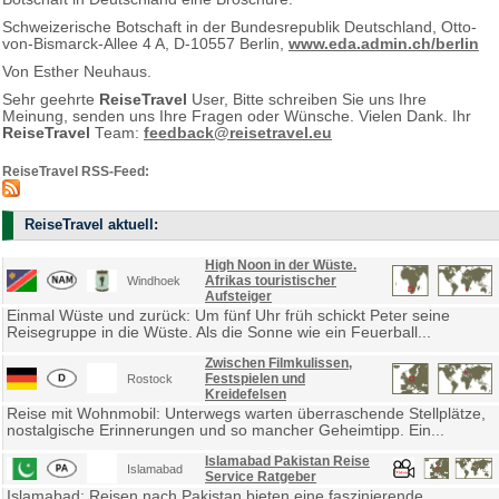
Schweizerische Botschaft in der Bundesrepublik Deutschland, Otto-
von-Bismarck-Allee 4 A, D-10557 Berlin,
www.eda.admin.ch/berlin
Von Esther Neuhaus.
Sehr geehrte
ReiseTravel
User, Bitte schreiben Sie uns Ihre
Meinung, senden uns Ihre Fragen oder Wünsche. Vielen Dank. Ihr
ReiseTravel
Team:
feedback@reisetravel.eu
ReiseTravel RSS-Feed:
ReiseTravel aktuell:
High Noon in der Wüste.
Afrikas touristischer
Windhoek
Aufsteiger
Einmal Wüste und zurück: Um fünf Uhr früh schickt Peter seine
Reisegruppe in die Wüste. Als die Sonne wie ein Feuerball...
Zwischen Filmkulissen,
Festspielen und
Rostock
Kreidefelsen
Reise mit Wohnmobil: Unterwegs warten überraschende Stellplätze,
nostalgische Erinnerungen und so mancher Geheimtipp. Ein...
Islamabad Pakistan Reise
Islamabad
Service Ratgeber
Islamabad: Reisen nach Pakistan bieten eine faszinierende