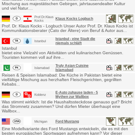
Mischung aus majestätischen Gebirgen, jahrtausendealter Kultur
und viel Natur....
Prof.Dr.Klaus
Klaus Kocks Logbuch
Kocks
Prof. Dr. Klaus Kocks - Logbuch Unser Autor Prof. Dr. Klaus Kocks ist
Kommunikationsberater (Cato der Ältere) von Beruf & Autor aus...
Istanbul - eine Stadt die
Istanbul
niemals schläft
Istanbul
bietet eine Vielzahl von Aktivitäten und kulinarischen Genüssen.
Touristen kommen voll auf ihre...
Truly Asian Cuisine
Islamabad
Islamabad
Reisen & Speisen Islamabad: Die Küche in Pakistan bietet eine
vielfältige Mischung aus herzhaften Fleischgerichten, gegrillten
Kebabs...
E-Auto zuhause laden - 5
Koblenz
Mythen zur Wallbox
Was stimmt wirklich: Ist die Haushaltssteckdose genauso gut? Bricht
das Stromnetz zusammen? Und dürfen Mieter überhaupt eine
Wallbox...
Ford Mustang
Michigan
Eine Modellvariante des Ford Mustangs entwickeln, die es mit den
besten europäischen Sportwagen aufnehmen kann? Vor dieser