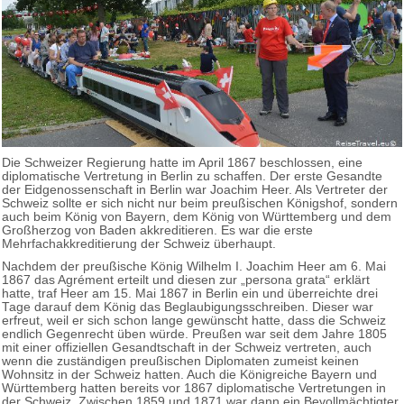
Die Schweizer Regierung hatte im April 1867 beschlossen, eine
diplomatische Vertretung in Berlin zu schaffen. Der erste Gesandte
der Eidgenossenschaft in Berlin war Joachim Heer. Als Vertreter der
Schweiz sollte er sich nicht nur beim preußischen Königshof, sondern
auch beim König von Bayern, dem König von Württemberg und dem
Großherzog von Baden akkreditieren. Es war die erste
Mehrfachakkreditierung der Schweiz überhaupt.
Nachdem der preußische König Wilhelm I. Joachim Heer am 6. Mai
1867 das Agrément erteilt und diesen zur „persona grata“ erklärt
hatte, traf Heer am 15. Mai 1867 in Berlin ein und überreichte drei
Tage darauf dem König das Beglaubigungsschreiben. Dieser war
erfreut, weil er sich schon lange gewünscht hatte, dass die Schweiz
endlich Gegenrecht üben würde. Preußen war seit dem Jahre 1805
mit einer offiziellen Gesandtschaft in der Schweiz vertreten, auch
wenn die zuständigen preußischen Diplomaten zumeist keinen
Wohnsitz in der Schweiz hatten. Auch die Königreiche Bayern und
Württemberg hatten bereits vor 1867 diplomatische Vertretungen in
der Schweiz. Zwischen 1859 und 1871 war dann ein Bevollmächtigter