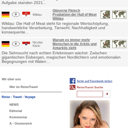
Aufgabe standen 2021...
Gläserne Fleisch
Produktion der Hall of Meat
Wildau
Wildau
Wildau: Die Hall of Meat steht für regionale Wertschöpfung,
handwerkliche Verarbeitung, Tierwohl, Nachhaltigkeit und
konsequente...
Warum es immer mehr
Nicolas
Menschen in die Arktis und
Kitzki
Antarktis zieht
Die Sehnsucht nach echten Erlebnissen wächst: Zwischen
gigantischen Eisbergen, magischen Nordlichtern und emotionalen
Begegnungen mit Walen:...
Wir über uns
Seite auf Facebook teilen
Wer ist ReiseTravel
ReiseTravel Suche
Reise - Travel - Voyage
NEWS
Editorial
Kommentar
A - Oesterreich