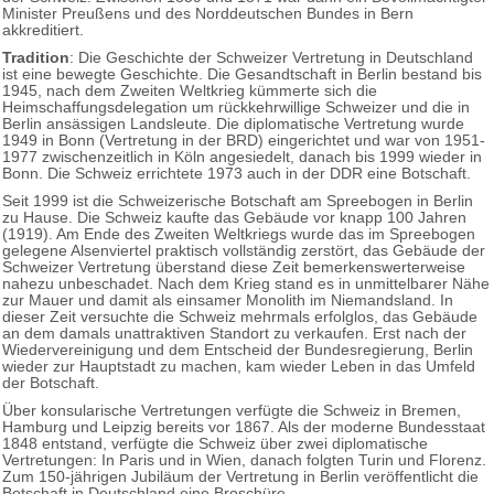
Minister Preußens und des Norddeutschen Bundes in Bern
akkreditiert.
Tradition
: Die Geschichte der Schweizer Vertretung in Deutschland
ist eine bewegte Geschichte. Die Gesandtschaft in Berlin bestand bis
1945, nach dem Zweiten Weltkrieg kümmerte sich die
Heimschaffungsdelegation um rückkehrwillige Schweizer und die in
Berlin ansässigen Landsleute. Die diplomatische Vertretung wurde
1949 in Bonn (Vertretung in der BRD) eingerichtet und war von 1951-
1977 zwischenzeitlich in Köln angesiedelt, danach bis 1999 wieder in
Bonn. Die Schweiz errichtete 1973 auch in der DDR eine Botschaft.
Seit 1999 ist die Schweizerische Botschaft am Spreebogen in Berlin
zu Hause. Die Schweiz kaufte das Gebäude vor knapp 100 Jahren
(1919). Am Ende des Zweiten Weltkriegs wurde das im Spreebogen
gelegene Alsenviertel praktisch vollständig zerstört, das Gebäude der
Schweizer Vertretung überstand diese Zeit bemerkenswerterweise
nahezu unbeschadet. Nach dem Krieg stand es in unmittelbarer Nähe
zur Mauer und damit als einsamer Monolith im Niemandsland. In
dieser Zeit versuchte die Schweiz mehrmals erfolglos, das Gebäude
an dem damals unattraktiven Standort zu verkaufen. Erst nach der
Wiedervereinigung und dem Entscheid der Bundesregierung, Berlin
wieder zur Hauptstadt zu machen, kam wieder Leben in das Umfeld
der Botschaft.
Über konsularische Vertretungen verfügte die Schweiz in Bremen,
Hamburg und Leipzig bereits vor 1867. Als der moderne Bundesstaat
1848 entstand, verfügte die Schweiz über zwei diplomatische
Vertretungen: In Paris und in Wien, danach folgten Turin und Florenz.
Zum 150-jährigen Jubiläum der Vertretung in Berlin veröffentlicht die
Botschaft in Deutschland eine Broschüre.