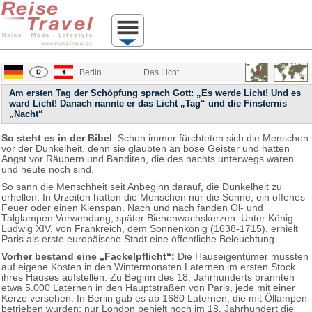
Berlin
Das Licht
Am ersten Tag der Schöpfung sprach Gott: „Es werde Licht! Und es
ward Licht! Danach nannte er das Licht „Tag“ und die Finsternis
„Nacht“
So steht es in der Bibel
: Schon immer fürchteten sich die Menschen
vor der Dunkelheit, denn sie glaubten an böse Geister und hatten
Angst vor Räubern und Banditen, die des nachts unterwegs waren
und heute noch sind.
So sann die Menschheit seit Anbeginn darauf, die Dunkelheit zu
erhellen. In Urzeiten hatten die Menschen nur die Sonne, ein offenes
Feuer oder einen Kienspan. Nach und nach fanden Öl- und
Talglampen Verwendung, später Bienenwachskerzen. Unter König
Ludwig XIV. von Frankreich, dem Sonnenkönig (1638-1715), erhielt
Paris als erste europäische Stadt eine öffentliche Beleuchtung.
Vorher bestand eine „Fackelpflicht“:
Die Hauseigentümer mussten
auf eigene Kosten in den Wintermonaten Laternen im ersten Stock
ihres Hauses aufstellen. Zu Beginn des 18. Jahrhunderts brannten
etwa 5.000 Laternen in den Hauptstraßen von Paris, jede mit einer
Kerze versehen. In Berlin gab es ab 1680 Laternen, die mit Öllampen
betrieben wurden; nur London behielt noch im 18. Jahrhundert die