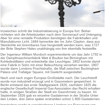
Inzwischen schritt die Industrialisierung in Europa fort. Bisher
richteten sich die Arbeitszeiten nach dem Sonnenauf und Untergang.
Aber für eine rentable Produktion benötigten die Fabrikhallen und
Manufakturen Licht. 1684 bemerkte der Ire John Clayton, dass aus
Steinkohle ein brennbares Gas hergestellt werden kann, was 1727
der Brite Stephen Hales unabhängig von ihm ebenfalls feststellte.
Der Ingenieur William Murdoch experimentierte um das Jahr 1792 in
der Dampfmaschinenfabrik Watt & Boulton bei Birmingham mit
Kohledestillaten und entwickelte das Leuchtgas. 1802 konnte damit
eine Fabrik in Soho mit einer Beleuchtung versehen werden. 1807
wurde dann Londons Prachtstraße, die Mall zwischen Buckingham
Palace und Trafalgar Square, mit Gaslicht ausgestattet.
Nach und nach zogen Europas Großstädte nach. Der Leuchtstoff
wurde nun industriell erzeugt und in Gasometern gespeichert. In
Berlin entstand das erste Stadtgaswerk 1826, nachdem 1825 die
englische Gesellschaft Imperial Gas Assoziation das Recht erhalten
hatte, in einigen Straßen der Stadt ein Gasrohrnetz zu bauen. Im
September 1826 gab es einzelne Gaslaternen in der Straße Unter
den Linden, drei Jahre später erstrahlten schon 1.800 Gaslaternen.
Inzwischen wurde in verschiedenen Ländern zur Erzeugung von