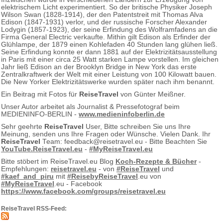
elektrischem Licht experimentiert. So der britische Physiker Joseph
Wilson Swan (1828-1914), der den Patentstreit mit Thomas Alva
Edison (1847-1931) verlor, und der russische Forscher Alexander
Lodygin (1857-1923), der seine Erfindung des Wolframfadens an die
Firma General Electric verkaufte. Mithin gilt Edison als Erfinder der
Glühlampe, der 1879 einen Kohlefaden 40 Stunden lang glühen ließ.
Seine Erfindung konnte er dann 1881 auf der Elektrizitätsausstellung
in Paris mit einer circa 25 Watt starken Lampe vorstellen. Im gleichen
Jahr ließ Edison an der Brooklyn Bridge in New York das erste
Zentralkraftwerk der Welt mit einer Leistung von 100 Kilowatt bauen.
Die New Yorker Elektrizitätswerke wurden später nach ihm benannt.
Ein Beitrag mit Fotos für
ReiseTravel
von Günter Meißner.
Unser Autor arbeitet als Journalist & Pressefotograf beim
MEDIENINFO-BERLIN -
www.medieninfoberlin.de
Sehr geehrte
ReiseTravel
User, Bitte schreiben Sie uns Ihre
Meinung, senden uns Ihre Fragen oder Wünsche. Vielen Dank. Ihr
ReiseTravel
Team: feedback@reisetravel.eu - Bitte Beachten Sie
YouTube.ReiseTravel.eu
-
#MyReiseTravel.eu
Bitte stöbert im ReiseTravel.eu Blog
Koch-Rezepte & Bücher
-
Empfehlungen:
reisetravel.eu
- von
#ReiseTravel
und
#kaef_and_piru
mit
#ReisebyReiseTravel
.eu von
#MyReiseTravel
.eu - Facebook
https://www.facebook.com/groups/reisetravel.eu
ReiseTravel RSS-Feed: