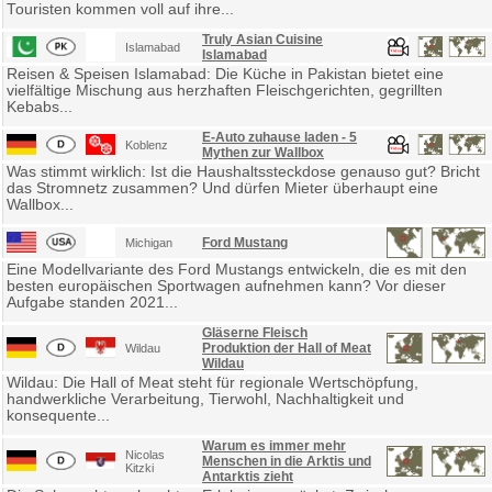
Touristen kommen voll auf ihre...
Truly Asian Cuisine
Islamabad
Islamabad
Reisen & Speisen Islamabad: Die Küche in Pakistan bietet eine
vielfältige Mischung aus herzhaften Fleischgerichten, gegrillten
Kebabs...
E-Auto zuhause laden - 5
Koblenz
Mythen zur Wallbox
Was stimmt wirklich: Ist die Haushaltssteckdose genauso gut? Bricht
das Stromnetz zusammen? Und dürfen Mieter überhaupt eine
Wallbox...
Ford Mustang
Michigan
Eine Modellvariante des Ford Mustangs entwickeln, die es mit den
besten europäischen Sportwagen aufnehmen kann? Vor dieser
Aufgabe standen 2021...
Gläserne Fleisch
Produktion der Hall of Meat
Wildau
Wildau
Wildau: Die Hall of Meat steht für regionale Wertschöpfung,
handwerkliche Verarbeitung, Tierwohl, Nachhaltigkeit und
konsequente...
Warum es immer mehr
Nicolas
Menschen in die Arktis und
Kitzki
Antarktis zieht