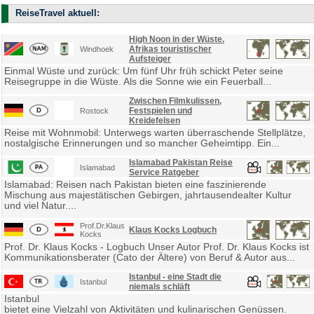
ReiseTravel aktuell:
High Noon in der Wüste.
Afrikas touristischer
Windhoek
Aufsteiger
Einmal Wüste und zurück: Um fünf Uhr früh schickt Peter seine
Reisegruppe in die Wüste. Als die Sonne wie ein Feuerball...
Zwischen Filmkulissen,
Festspielen und
Rostock
Kreidefelsen
Reise mit Wohnmobil: Unterwegs warten überraschende Stellplätze,
nostalgische Erinnerungen und so mancher Geheimtipp. Ein...
Islamabad Pakistan Reise
Islamabad
Service Ratgeber
Islamabad: Reisen nach Pakistan bieten eine faszinierende
Mischung aus majestätischen Gebirgen, jahrtausendealter Kultur
und viel Natur....
Prof.Dr.Klaus
Klaus Kocks Logbuch
Kocks
Prof. Dr. Klaus Kocks - Logbuch Unser Autor Prof. Dr. Klaus Kocks ist
Kommunikationsberater (Cato der Ältere) von Beruf & Autor aus...
Istanbul - eine Stadt die
Istanbul
niemals schläft
Istanbul
bietet eine Vielzahl von Aktivitäten und kulinarischen Genüssen.