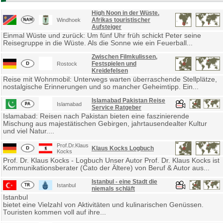
High Noon in der Wüste.
Afrikas touristischer
Windhoek
Aufsteiger
Einmal Wüste und zurück: Um fünf Uhr früh schickt Peter seine
Reisegruppe in die Wüste. Als die Sonne wie ein Feuerball...
Zwischen Filmkulissen,
Festspielen und
Rostock
Kreidefelsen
Reise mit Wohnmobil: Unterwegs warten überraschende Stellplätze,
nostalgische Erinnerungen und so mancher Geheimtipp. Ein...
Islamabad Pakistan Reise
Islamabad
Service Ratgeber
Islamabad: Reisen nach Pakistan bieten eine faszinierende
Mischung aus majestätischen Gebirgen, jahrtausendealter Kultur
und viel Natur....
Prof.Dr.Klaus
Klaus Kocks Logbuch
Kocks
Prof. Dr. Klaus Kocks - Logbuch Unser Autor Prof. Dr. Klaus Kocks ist
Kommunikationsberater (Cato der Ältere) von Beruf & Autor aus...
Istanbul - eine Stadt die
Istanbul
niemals schläft
Istanbul
bietet eine Vielzahl von Aktivitäten und kulinarischen Genüssen.
Touristen kommen voll auf ihre...