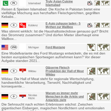
Truly Asian Cuisine
Islamabad
Islamabad
Reisen & Speisen Islamabad: Die Küche in Pakistan bietet eine
vielfältige Mischung aus herzhaften Fleischgerichten, gegrillten
Kebabs...
E-Auto zuhause laden - 5
Koblenz
Mythen zur Wallbox
Was stimmt wirklich: Ist die Haushaltssteckdose genauso gut? Bricht
das Stromnetz zusammen? Und dürfen Mieter überhaupt eine
Wallbox...
Ford Mustang
Michigan
Eine Modellvariante des Ford Mustangs entwickeln, die es mit den
besten europäischen Sportwagen aufnehmen kann? Vor dieser
Aufgabe standen 2021...
Gläserne Fleisch
Produktion der Hall of Meat
Wildau
Wildau
Wildau: Die Hall of Meat steht für regionale Wertschöpfung,
handwerkliche Verarbeitung, Tierwohl, Nachhaltigkeit und
konsequente...
Warum es immer mehr
Nicolas
Menschen in die Arktis und
Kitzki
Antarktis zieht
Die Sehnsucht nach echten Erlebnissen wächst: Zwischen
gigantischen Eisbergen, magischen Nordlichtern und emotionalen