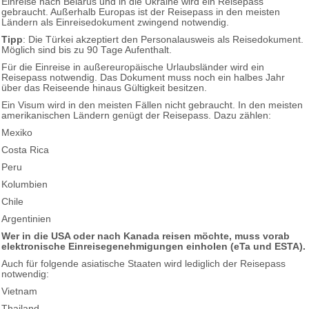
Einreise nach Belarus und in die Ukraine wird ein Reisepass
gebraucht. Außerhalb Europas ist der Reisepass in den meisten
Ländern als Einreisedokument zwingend notwendig.
Tipp
: Die Türkei akzeptiert den Personalausweis als Reisedokument.
Möglich sind bis zu 90 Tage Aufenthalt.
Für die Einreise in außereuropäische Urlaubsländer wird ein
Reisepass notwendig. Das Dokument muss noch ein halbes Jahr
über das Reiseende hinaus Gültigkeit besitzen.
Ein Visum wird in den meisten Fällen nicht gebraucht. In den meisten
amerikanischen Ländern genügt der Reisepass. Dazu zählen:
Mexiko
Costa Rica
Peru
Kolumbien
Chile
Argentinien
Wer in die USA oder nach Kanada reisen möchte, muss vorab
elektronische Einreisegenehmigungen einholen (eTa und ESTA).
Auch für folgende asiatische Staaten wird lediglich der Reisepass
notwendig:
Vietnam
Thailand