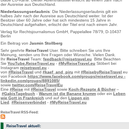
Blaue EU-Karte: Dieser Aufenthaltstitel erlischt ab einem Jahr nach
der Ausreise aus Deutschland.
Niederlassungserlaubnis
: Die Niederlassungserlaubnis gilt ein
halbes Jahr nach der Ausreise aus Deutschland weiter. Ist der
Besitzer über 60 Jahre oder hat sich mindestens 15 Jahre in
Deutschland aufgehalten, erlischt der Titel erst nach einem Jahr.
Verlag für Rechtsjournalismus GmbH, Pappelallee 78/79, D-10437
Berlin
Ein Beitrag von
Jasmin Stollberg
Sehr geehrte
ReiseTravel
User. Bitte schreiben Sie uns Ihre
Meinung, senden uns Ihre Fragen oder Wünsche. Vielen Dank.
Ihr
ReiseTravel
Team:
feedback@reisetravel.eu
Bitte Beachten
Sie
YouTube.ReiseTravel.eu
-
#MyReiseTravel.eu
Stöbert bei
Instagram
reisetravel.eu
-
von
#ReiseTravel
und
#kaef_and_piru
mit
#ReisebyReiseTravel
.eu
von Facebook
https://www.facebook.com/groups/reisetravel.eu -
linkedin.com/groups/8891085/
sowie
twitter.com/ReiseTravelEu
Eine
#Reise
mit
#ReiseTravel
sowie
Koch-Rezepte & Bücher
–
#GabisTagebuch
-
Warum ist die Banane krumm
oder ein
Leben
wie Gott in Frankreich
und auf den
Lippen ein
Lied
.
#Reisenverbindet
-
#MyReiseTravel.eu
ReiseTravel RSS-Feed:
ReiseTravel aktuell: