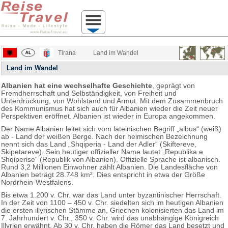
Tirana
Land im Wandel
Land im Wandel
Albanien hat eine wechselhafte Geschichte
, geprägt von
Fremdherrschaft und Selbständigkeit, von Freiheit und
Unterdrückung, von Wohlstand und Armut. Mit dem Zusammenbruch
des Kommunismus hat sich auch für Albanien wieder die Zeit neuer
Perspektiven eröffnet. Albanien ist wieder in Europa angekommen.
Der Name Albanien leitet sich vom lateinischen Begriff „albus“ (weiß)
ab - Land der weißen Berge. Nach der heimischen Bezeichnung
nennt sich das Land „Shqiperia - Land der Adler“ (Skiftereve,
Skipetareve). Sein heutiger offizieller Name lautet „Republika e
Shqiperise“ (Republik von Albanien). Offizielle Sprache ist albanisch.
Rund 3,2 Millionen Einwohner zählt Albanien. Die Landesfläche von
Albanien beträgt 28.748 km². Dies entspricht in etwa der Größe
Nordrhein-Westfalens.
Bis etwa 1.200 v. Chr. war das Land unter byzantinischer Herrschaft.
In der Zeit von 1100 – 450 v. Chr. siedelten sich im heutigen Albanien
die ersten illyrischen Stämme an, Griechen kolonisierten das Land im
7. Jahrhundert v. Chr., 350 v. Chr. wird das unabhängige Königreich
Illyrien erwähnt. Ab 30 v. Chr. haben die Römer das Land besetzt und