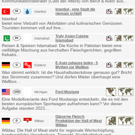
Kommunikationsberater (Cato der Ältere) von Beruf & Autor aus...
Istanbul - eine Stadt die
Istanbul
niemals schläft
Istanbul
bietet eine Vielzahl von Aktivitäten und kulinarischen Genüssen.
Touristen kommen voll auf ihre...
Truly Asian Cuisine
Islamabad
Islamabad
Reisen & Speisen Islamabad: Die Küche in Pakistan bietet eine
vielfältige Mischung aus herzhaften Fleischgerichten, gegrillten
Kebabs...
E-Auto zuhause laden - 5
Koblenz
Mythen zur Wallbox
Was stimmt wirklich: Ist die Haushaltssteckdose genauso gut? Bricht
das Stromnetz zusammen? Und dürfen Mieter überhaupt eine
Wallbox...
Ford Mustang
Michigan
Eine Modellvariante des Ford Mustangs entwickeln, die es mit den
besten europäischen Sportwagen aufnehmen kann? Vor dieser
Aufgabe standen 2021...
Gläserne Fleisch
Produktion der Hall of Meat
Wildau
Wildau
Wildau: Die Hall of Meat steht für regionale Wertschöpfung,
handwerkliche Verarbeitung, Tierwohl, Nachhaltigkeit und