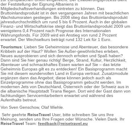
der Feststellung der Eignung Albaniens in
Mitgliedschaftsverhandlungen eintreten zu können. Das
Bruttoinlandsprodukt ist in den vergangenen Jahren mit beachtlichen
Wachstumsraten gestiegen. Bis 2008 stieg das Bruttoinlandsprodukt
jahresdurchschnittlich um rund 5 bis 6 Prozent. Auch in der globalen
Finanz- und Wirtschaftskrise steigt das Bruttoinlandsprodukt 2009 um
wenigstens 0,4 Prozent nach Prognose des Internationalen
Währungsfonds. Für 2009 wird ein Anstieg von rund 2 Prozent
erwartet. Der Wechselkurs beträgt rund 132 Lek für 1 Euro.
Tourismus
: Lieben Sie Geheimnisse und Abenteuer, das besondere
Kribbeln auf der Haut? Wollen Sie Außer-gewöhnliches erleben,
Neues ausprobieren und sich dennoch erholen und Spaß haben?
Dann sind Sie hier genau richtig! Berge, Strand, Kultur, Herzlichkeit,
Abenteuer und schmackhaftes Essen warten auf Sie – das letzte
Geheimnis Europas gilt es zu entdecken! Ein Basisprogramm macht
Sie mit diesem wundervollen Land in Europa vertraut. Zusatzmodule
ergänzen dann das Angebot; diese können jedoch auch als
Einzelprogramme ohne das Basisprogramm gebucht werden. Im
modernen Jets von Deutschland, Österreich oder der Schweiz aus in
die albanische Hauptstadt Tirana fliegen. Dort wird der Gast dann von
fachkundigen Servicemitarbeitern erwartet und während des
Aufenthalts betreut.
Von Sven Genschow, Olaf Wiehle.
Sehr geehrte
ReiseTravel
User, bitte schreiben Sie uns Ihre
Meinung, senden uns Ihre Fragen oder Wünsche. Vielen Dank. Ihr
ReiseTravel
Team:
feedback@reisetravel.eu