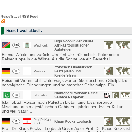
ReiseTravel RSS-Feed:
ReiseTravel aktuell:
High Noon in der Wüste.
Afrikas touristischer
Windhoek
Aufsteiger
Einmal Wüste und zurück: Um fünf Uhr früh schickt Peter seine
Reisegruppe in die Wüste. Als die Sonne wie ein Feuerball...
Zwischen Filmkulissen,
Festspielen und
Rostock
Kreidefelsen
Reise mit Wohnmobil: Unterwegs warten überraschende Stellplätze,
nostalgische Erinnerungen und so mancher Geheimtipp. Ein...
Islamabad Pakistan Reise
Islamabad
Service Ratgeber
Islamabad: Reisen nach Pakistan bieten eine faszinierende
Mischung aus majestätischen Gebirgen, jahrtausendealter Kultur
und viel Natur....
Prof.Dr.Klaus
Klaus Kocks Logbuch
Kocks
Prof. Dr. Klaus Kocks - Logbuch Unser Autor Prof. Dr. Klaus Kocks ist