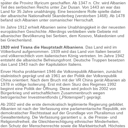
später die Provinz Illyricum geschaffen. Ab 1347 n. Chr. wird Albanien
Teil des serbischen Reichs unter Zar Dusan. Von 1443 an war das
Land für 35 Jahre unabhängig. Eine besondere Rolle spielte dabei
der albanische Nationalheld Skanderbeg (verstorben 1468). Ab 1478
befand sich Albanien unter osmanischer Herrschaft.
Im Jahre 1912 erhielt Albanien seine Unabhängigkeit in der neuesten
europäischen Geschichte. Allerdings verbleiben viele Gebiete mit
albanischer Bevölkerung bei Serbien, dem Kosovo, Makedonien und
bei Griechenland.
1920 wird Tirana die Hauptstadt Albaniens
. Das Land wird im
Völkerbund aufgenommen. 1939 wird das Land von Italien besetzt
und völkerrechtlich vom italienischen König vertreten. Im Jahre 1942
entsteht die albanische Befreiungsfront. Deutsche Truppen besetzen
das Land 1943 nach der Kapitulation Italiens.
Enver Hoxha proklamiert 1946 die Volksrepublik Albanien, zunächst
stalinistisch geprägt und ab 1961 an der Politik der Volksrepublik
China orientiert. Nach dem Bruch mit der VR China gerät Albanien ab
1978 in völlige Isolierung. Erst mit dem Sturz des Regimes 1992
beginnt eine Politik der Öffnung. Diese wird jedoch bis 2002 von
Bürgerkrieg und wirtschaftlichem Zusammenbruch wegen
betrügerischer Investmentfonds („Pilotenspiel“) geprägt.
Ab 2002 wird die erste demokratisch legitimierte Regierung gebildet.
Albanien ist nach der Verfassung eine parlamentarische Republik, ein
demokratischer Rechtsstaat auf der Grundlage von Pluralismus und
Gewaltenteilung. Die Verfassung garantiert u. a. die Presse- und
Religionsfreiheit, die Gleichberechtigung ethnischer Minderheiten,
den Schutz der Menschenrechte sowie die Marktwirtschaft. Höchstes