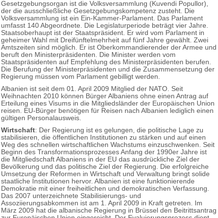
Gesetzgebungsorgan ist die Volksversammlung (Kuvendi Popullor),
der die ausschließliche Gesetzgebungskompetenz zusteht. Die
Volksversammlung ist ein Ein-Kammer-Parlament. Das Parlament
umfasst 140 Abgeordnete. Die Legislaturperiode beträgt vier Jahre.
Staatsoberhaupt ist der Staatspräsident. Er wird vom Parlament in
geheimer Wahl mit Dreifünftelmehrheit auf fünf Jahre gewählt. Zwei
Amtszeiten sind möglich. Er ist Oberkommandierender der Armee und
beruft den Ministerpräsidenten. Die Minister werden vom
Staatspräsidenten auf Empfehlung des Ministerpräsidenten berufen.
Die Berufung der Ministerpräsidenten und die Zusammensetzung der
Regierung müssen vom Parlament gebilligt werden.
Albanien ist seit dem 01. April 2009 Mitglied der NATO. Seit
Weihnachten 2010 können Bürger Albaniens ohne einen Antrag auf
Erteilung eines Visums in die Mitgliedsländer der Europäischen Union
reisen. EU-Bürger benötigen für Reisen nach Albanien lediglich einen
gültigen Personalausweis.
Wirtschaft
: Der Regierung ist es gelungen, die politische Lage zu
stabilisieren, die öffentlichen Institutionen zu stärken und auf einen
Weg des schnellen wirtschaftlichen Wachstums einzuschwenken. Seit
Beginn des Transformationsprozesses Anfang der 1990er Jahre ist
die Mitgliedschaft Albaniens in der EU das ausdrückliche Ziel der
Bevölkerung und das politische Ziel der Regierung. Die erfolgreiche
Umsetzung der Reformen in Wirtschaft und Verwaltung bringt solide
staatliche Institutionen hervor. Albanien ist eine funktionierende
Demokratie mit einer freiheitlichen und demokratischen Verfassung.
Das 2007 unterzeichnete Stabilisierungs- und
Assoziierungsabkommen ist am 1. April 2009 in Kraft getreten. Im
März 2009 hat die albanische Regierung in Brüssel den Beitrittsantrag
zur Europäischen Union eingereicht. Der Evaluierungsprozess dient