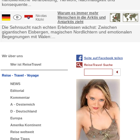
konsequente...
Warum es immer mehr
Nicolas
Menschen in die Arktis und
Kitzki
Antarktis zieht
Die Sehnsucht nach echten Erlebnissen wächst: Zwischen
gigantischen Eisbergen, magischen Nordlichtern und emotionalen
Begegnungen mit Walen:...
Wir über uns
Seite auf Facebook teilen
Wer ist ReiseTravel
ReiseTravel Suche
Reise - Travel - Voyage
NEWS
Editorial
Kommentar
A - Oesterreich
D - Deutschland
Europa
Amerika Kontinent
Reise weltweit
Reise Tipps