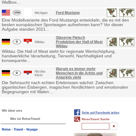
Wallbox...
Ford Mustang
Michigan
Eine Modellvariante des Ford Mustangs entwickeln, die es mit den
besten europäischen Sportwagen aufnehmen kann? Vor dieser
Aufgabe standen 2021...
Gläserne Fleisch
Produktion der Hall of Meat
Wildau
Wildau
Wildau: Die Hall of Meat steht für regionale Wertschöpfung,
handwerkliche Verarbeitung, Tierwohl, Nachhaltigkeit und
konsequente...
Warum es immer mehr
Nicolas
Menschen in die Arktis und
Kitzki
Antarktis zieht
Die Sehnsucht nach echten Erlebnissen wächst: Zwischen
gigantischen Eisbergen, magischen Nordlichtern und emotionalen
Begegnungen mit Walen:...
Wir über uns
Seite auf Facebook teilen
Wer ist ReiseTravel
ReiseTravel Suche
Reise - Travel - Voyage