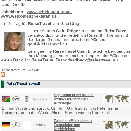
und Zucker. „Die beste Bildung findet ein Mensch auf Reisen“ sagt
schon Goethe.
Usbekistan
-
www.uzbekistan.travel
-
www.welcomeuzbekistan.uz
Ein Beitrag für
ReiseTravel
von Gabi Dräger.
Unsere Autorin
Gabi Dräger
zeichnet bei
ReiseTravel
verantwortlich für die Redaktion Reise. Ihr Thema sind
die Berge. Sie lebt und arbeitet in München.
gabi@reisetravel.eu
Sehr geehrte
ReiseTravel
User, bitte schreiben Sie uns
Ihre Meinung, senden uns Ihre Fragen oder Wünsche.
Vielen Dank. Ihr
ReiseTravel
Team:
feedback@reisetravel.eu
ReiseTravel RSS-Feed:
ReiseTravel aktuell:
High Noon in der Wüste.
Afrikas touristischer
Windhoek
Aufsteiger
Einmal Wüste und zurück: Um fünf Uhr früh schickt Peter seine
Reisegruppe in die Wüste. Als die Sonne wie ein Feuerball...
Zwischen Filmkulissen,
Festspielen und
Rostock
Kreidefelsen