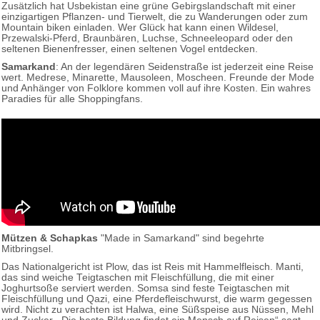
Zusätzlich hat Usbekistan eine grüne Gebirgslandschaft mit einer
einzigartigen Pflanzen- und Tierwelt, die zu Wanderungen oder zum
Mountain biken einladen. Wer Glück hat kann einen Wildesel,
Przewalski-Pferd, Braunbären, Luchse, Schneeleopard oder den
seltenen Bienenfresser, einen seltenen Vogel entdecken.
Samarkand
: An der legendären Seidenstraße ist jederzeit eine Reise
wert. Medrese, Minarette, Mausoleen, Moscheen. Freunde der Mode
und Anhänger von Folklore kommen voll auf ihre Kosten. Ein wahres
Paradies für alle Shoppingfans.
Mützen & Schapkas
"Made in Samarkand" sind begehrte
Mitbringsel.
Das Nationalgericht ist Plow, das ist Reis mit Hammelfleisch. Manti,
das sind weiche Teigtaschen mit Fleischfüllung, die mit einer
Joghurtsoße serviert werden. Somsa sind feste Teigtaschen mit
Fleischfüllung und Qazi, eine Pferdefleischwurst, die warm gegessen
wird. Nicht zu verachten ist Halwa, eine Süßspeise aus Nüssen, Mehl