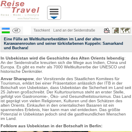
Taschkent
Land an der Seidenstraße
Eine Fülle an Weltkulturerbestätten im Land der alten
Karawanenrouten und seiner türkisfarbenen Kuppeln: Samarkand
und Buchara!
In Usbekistan wird die Geschichte des Alten Orients lebendig
:
An der Seidenstraße kreuzten sich die Wege aus Indien, China und
Europa. Es gibt es mehr als 7000 Weltkulturerbe der UNESCO und
historische Denkmäler.
Anvar Sharapow
, der Vorsitzende des Staatlichen Komitees für
Tourismus, erklärt bei einer Präsentation anlässlich der ITB in der
Botschaft von Usbekistan, dass Usbekistan die Sicherheit im Land seit
25 Jahren großschreibt. Der Kulturtourismus steht an erster Stelle,
gefolgt von Gastronomie-, Öko- und Gesundheitstourismus. Das Land
ist geprägt von vielen Religionen, Kulturen und den Schätzen des
alten Orients. Einkaufen in den orientalischen Basaren ist ein
spannendes Erlebnis, hier kann man viel entdecken. Das größte
Potenzial in Usbekistan jedoch sind die gastfreundlichen Menschen
im Land.
Folklore aus Usbekistan in der Botschaft in Berlin: