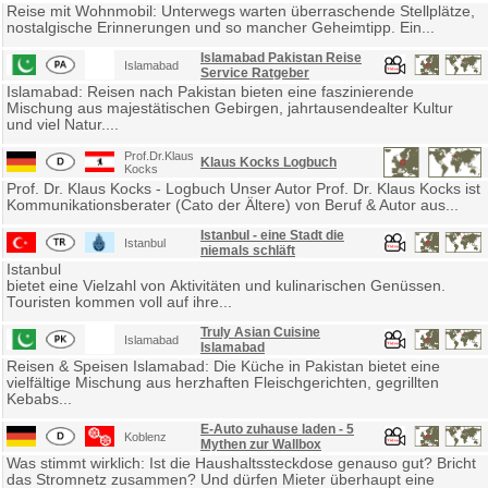
Reise mit Wohnmobil: Unterwegs warten überraschende Stellplätze,
nostalgische Erinnerungen und so mancher Geheimtipp. Ein...
Islamabad Pakistan Reise
Islamabad
Service Ratgeber
Islamabad: Reisen nach Pakistan bieten eine faszinierende
Mischung aus majestätischen Gebirgen, jahrtausendealter Kultur
und viel Natur....
Prof.Dr.Klaus
Klaus Kocks Logbuch
Kocks
Prof. Dr. Klaus Kocks - Logbuch Unser Autor Prof. Dr. Klaus Kocks ist
Kommunikationsberater (Cato der Ältere) von Beruf & Autor aus...
Istanbul - eine Stadt die
Istanbul
niemals schläft
Istanbul
bietet eine Vielzahl von Aktivitäten und kulinarischen Genüssen.
Touristen kommen voll auf ihre...
Truly Asian Cuisine
Islamabad
Islamabad
Reisen & Speisen Islamabad: Die Küche in Pakistan bietet eine
vielfältige Mischung aus herzhaften Fleischgerichten, gegrillten
Kebabs...
E-Auto zuhause laden - 5
Koblenz
Mythen zur Wallbox
Was stimmt wirklich: Ist die Haushaltssteckdose genauso gut? Bricht
das Stromnetz zusammen? Und dürfen Mieter überhaupt eine