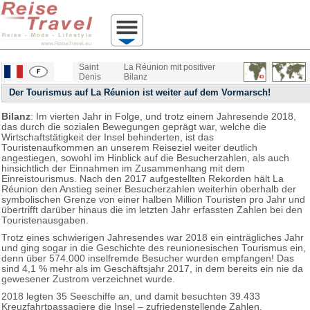
Saint
La Réunion mit positiver
Denis
Bilanz
Der Tourismus auf La Réunion ist weiter auf dem Vormarsch!
Bilanz
: Im vierten Jahr in Folge, und trotz einem Jahresende 2018,
das durch die sozialen Bewegungen geprägt war, welche die
Wirtschaftstätigkeit der Insel behinderten, ist das
Touristenaufkommen an unserem Reiseziel weiter deutlich
angestiegen, sowohl im Hinblick auf die Besucherzahlen, als auch
hinsichtlich der Einnahmen im Zusammenhang mit dem
Einreistourismus. Nach den 2017 aufgestellten Rekorden hält La
Réunion den Anstieg seiner Besucherzahlen weiterhin oberhalb der
symbolischen Grenze von einer halben Million Touristen pro Jahr und
übertrifft darüber hinaus die im letzten Jahr erfassten Zahlen bei den
Touristenausgaben.
Trotz eines schwierigen Jahresendes war 2018 ein einträgliches Jahr
und ging sogar in die Geschichte des reunionesischen Tourismus ein,
denn über 574.000 inselfremde Besucher wurden empfangen! Das
sind 4,1 % mehr als im Geschäftsjahr 2017, in dem bereits ein nie da
gewesener Zustrom verzeichnet wurde.
2018 legten 35 Seeschiffe an, und damit besuchten 39.433
Kreuzfahrtpassagiere die Insel – zufriedenstellende Zahlen,