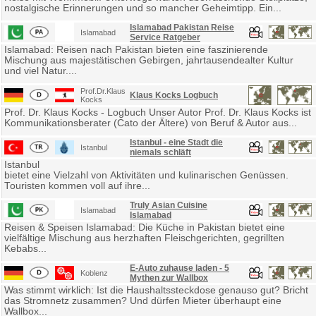
nostalgische Erinnerungen und so mancher Geheimtipp. Ein...
Islamabad Pakistan Reise
Islamabad
Service Ratgeber
Islamabad: Reisen nach Pakistan bieten eine faszinierende
Mischung aus majestätischen Gebirgen, jahrtausendealter Kultur
und viel Natur....
Prof.Dr.Klaus
Klaus Kocks Logbuch
Kocks
Prof. Dr. Klaus Kocks - Logbuch Unser Autor Prof. Dr. Klaus Kocks ist
Kommunikationsberater (Cato der Ältere) von Beruf & Autor aus...
Istanbul - eine Stadt die
Istanbul
niemals schläft
Istanbul
bietet eine Vielzahl von Aktivitäten und kulinarischen Genüssen.
Touristen kommen voll auf ihre...
Truly Asian Cuisine
Islamabad
Islamabad
Reisen & Speisen Islamabad: Die Küche in Pakistan bietet eine
vielfältige Mischung aus herzhaften Fleischgerichten, gegrillten
Kebabs...
E-Auto zuhause laden - 5
Koblenz
Mythen zur Wallbox
Was stimmt wirklich: Ist die Haushaltssteckdose genauso gut? Bricht
das Stromnetz zusammen? Und dürfen Mieter überhaupt eine
Wallbox...