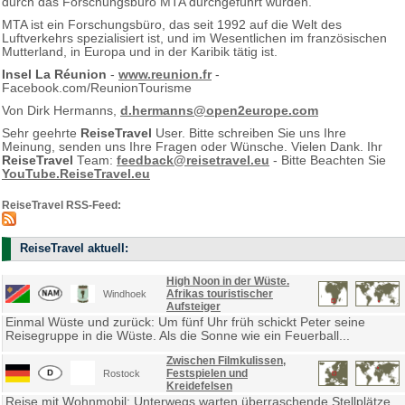
durch das Forschungsbüro MTA durchgeführt wurden.
MTA ist ein Forschungsbüro, das seit 1992 auf die Welt des
Luftverkehrs spezialisiert ist, und im Wesentlichen im französischen
Mutterland, in Europa und in der Karibik tätig ist.
Insel La Réunion
-
www.reunion.fr
-
Facebook.com/ReunionTourisme
Von Dirk Hermanns,
d.hermanns@open2europe.com
Sehr geehrte
ReiseTravel
User. Bitte schreiben Sie uns Ihre
Meinung, senden uns Ihre Fragen oder Wünsche. Vielen Dank. Ihr
ReiseTravel
Team:
feedback@reisetravel.eu
- Bitte Beachten Sie
YouTube.ReiseTravel.eu
ReiseTravel RSS-Feed:
ReiseTravel aktuell:
High Noon in der Wüste.
Afrikas touristischer
Windhoek
Aufsteiger
Einmal Wüste und zurück: Um fünf Uhr früh schickt Peter seine
Reisegruppe in die Wüste. Als die Sonne wie ein Feuerball...
Zwischen Filmkulissen,
Festspielen und
Rostock
Kreidefelsen
Reise mit Wohnmobil: Unterwegs warten überraschende Stellplätze,