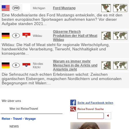
Ford Mustang
Michigan
Eine Modellvariante des Ford Mustangs entwickeln, die es mit den
besten europäischen Sportwagen aufnehmen kann? Vor dieser
Aufgabe standen 2021...
Gläserne Fleisch
Produktion der Hall of Meat
Wildau
Wildau
Wildau: Die Hall of Meat steht für regionale Wertschöpfung,
handwerkliche Verarbeitung, Tierwohl, Nachhaltigkeit und
konsequente...
Warum es immer mehr
Nicolas
Menschen in die Arktis und
Kitzki
Antarktis zieht
Die Sehnsucht nach echten Erlebnissen wächst: Zwischen
gigantischen Eisbergen, magischen Nordlichtern und emotionalen
Begegnungen mit Walen:...
Wir über uns
Seite auf Facebook teilen
Wer ist ReiseTravel
ReiseTravel Suche
Reise - Travel - Voyage
NEWS