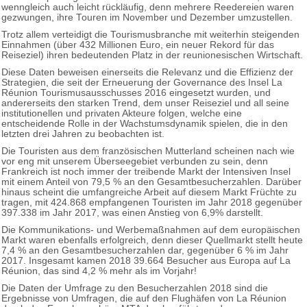
wenngleich auch leicht rückläufig, denn mehrere Reedereien waren
gezwungen, ihre Touren im November und Dezember umzustellen.
Trotz allem verteidigt die Tourismusbranche mit weiterhin steigenden
Einnahmen (über 432 Millionen Euro, ein neuer Rekord für das
Reiseziel) ihren bedeutenden Platz in der reunionesischen Wirtschaft.
Diese Daten beweisen einerseits die Relevanz und die Effizienz der
Strategien, die seit der Erneuerung der Governance des Insel La
Réunion Tourismusausschusses 2016 eingesetzt wurden, und
andererseits den starken Trend, dem unser Reiseziel und all seine
institutionellen und privaten Akteure folgen, welche eine
entscheidende Rolle in der Wachstumsdynamik spielen, die in den
letzten drei Jahren zu beobachten ist.
Die Touristen aus dem französischen Mutterland scheinen nach wie
vor eng mit unserem Überseegebiet verbunden zu sein, denn
Frankreich ist noch immer der treibende Markt der Intensiven Insel
mit einem Anteil von 79,5 % an den Gesamtbesucherzahlen. Darüber
hinaus scheint die umfangreiche Arbeit auf diesem Markt Früchte zu
tragen, mit 424.868 empfangenen Touristen im Jahr 2018 gegenüber
397.338 im Jahr 2017, was einen Anstieg von 6,9% darstellt.
Die Kommunikations- und Werbemaßnahmen auf dem europäischen
Markt waren ebenfalls erfolgreich, denn dieser Quellmarkt stellt heute
7,4 % an den Gesamtbesucherzahlen dar, gegenüber 6 % im Jahr
2017. Insgesamt kamen 2018 39.664 Besucher aus Europa auf La
Réunion, das sind 4,2 % mehr als im Vorjahr!
Die Daten der Umfrage zu den Besucherzahlen 2018 sind die
Ergebnisse von Umfragen, die auf den Flughäfen von La Réunion