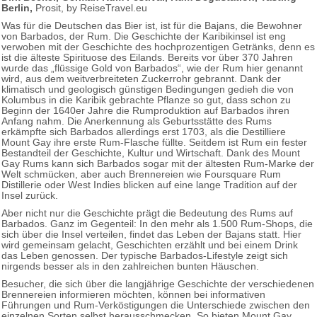
Berlin,
Prosit, by ReiseTravel.eu
Was für die Deutschen das Bier ist, ist für die Bajans, die Bewohner
von Barbados, der Rum. Die Geschichte der Karibikinsel ist eng
verwoben mit der Geschichte des hochprozentigen Getränks, denn es
ist die älteste Spirituose des Eilands. Bereits vor über 370 Jahren
wurde das „flüssige Gold von Barbados“, wie der Rum hier genannt
wird, aus dem weitverbreiteten Zuckerrohr gebrannt. Dank der
klimatisch und geologisch günstigen Bedingungen gedieh die von
Kolumbus in die Karibik gebrachte Pflanze so gut, dass schon zu
Beginn der 1640er Jahre die Rumproduktion auf Barbados ihren
Anfang nahm. Die Anerkennung als Geburtsstätte des Rums
erkämpfte sich Barbados allerdings erst 1703, als die Destilliere
Mount Gay ihre erste Rum-Flasche füllte. Seitdem ist Rum ein fester
Bestandteil der Geschichte, Kultur und Wirtschaft. Dank des Mount
Gay Rums kann sich Barbados sogar mit der ältesten Rum-Marke der
Welt schmücken, aber auch Brennereien wie Foursquare Rum
Distillerie oder West Indies blicken auf eine lange Tradition auf der
Insel zurück.
Aber nicht nur die Geschichte prägt die Bedeutung des Rums auf
Barbados. Ganz im Gegenteil: In den mehr als 1.500 Rum-Shops, die
sich über die Insel verteilen, findet das Leben der Bajans statt. Hier
wird gemeinsam gelacht, Geschichten erzählt und bei einem Drink
das Leben genossen. Der typische Barbados-Lifestyle zeigt sich
nirgends besser als in den zahlreichen bunten Häuschen.
Besucher, die sich über die langjährige Geschichte der verschiedenen
Brennereien informieren möchten, können bei informativen
Führungen und Rum-Verköstigungen die Unterschiede zwischen den
einzelnen Sorten selbst herausschmecken. So bieten Mount Gay