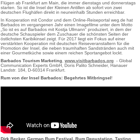
Flügen ab Frankfurt am Main, die immer dienstags und donnerstags
starten. So ist die Insel der Kleinen Antillen ab sofort von zwei
deutschen Flughäfen direkt in neuneinhalb Stunden erreichbar.
In Kooperation mit Condor und dem Online-Reiseportal weg.de hat
Barbados im vergangenen Jahr einen Imagefilme unter dem Motto
„So ist es auf Barbados mit Kostja Ullmann“ produziert, in dem der
deutsche Schauspieler dem Zuschauer die schönsten Seiten der
östlichsten Karibikinsel zeigt. Für 2017 liegt ein Fokus auf einer
verstärkten Kooperation mit deutschen Reiseveranstaltern für die
Promotion der Insel, die neben traumhaften Sandstränden auch mit
einer Gourmetküche sowie einem reichen Sportangebot lockt.
Barbados Tourism Marketing
,
www.visitbarbados.org
- Global
Communication Experts GmbH, Doris Palito Schneider, Hanauer
Landstr. 184, D-60314 Frankfurt.
Rum von der Insel Barbados: Begehrtes Mitbringsel
!
Dirk Becker, German Rum Festival, Rum Degustation, Tasting