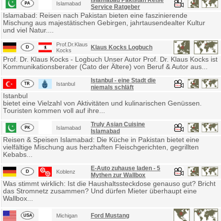
Islamabad Pakistan Reise
Islamabad
Service Ratgeber
Islamabad: Reisen nach Pakistan bieten eine faszinierende
Mischung aus majestätischen Gebirgen, jahrtausendealter Kultur
und viel Natur....
Prof.Dr.Klaus
Klaus Kocks Logbuch
Kocks
Prof. Dr. Klaus Kocks - Logbuch Unser Autor Prof. Dr. Klaus Kocks ist
Kommunikationsberater (Cato der Ältere) von Beruf & Autor aus...
Istanbul - eine Stadt die
Istanbul
niemals schläft
Istanbul
bietet eine Vielzahl von Aktivitäten und kulinarischen Genüssen.
Touristen kommen voll auf ihre...
Truly Asian Cuisine
Islamabad
Islamabad
Reisen & Speisen Islamabad: Die Küche in Pakistan bietet eine
vielfältige Mischung aus herzhaften Fleischgerichten, gegrillten
Kebabs...
E-Auto zuhause laden - 5
Koblenz
Mythen zur Wallbox
Was stimmt wirklich: Ist die Haushaltssteckdose genauso gut? Bricht
das Stromnetz zusammen? Und dürfen Mieter überhaupt eine
Wallbox...
Ford Mustang
Michigan