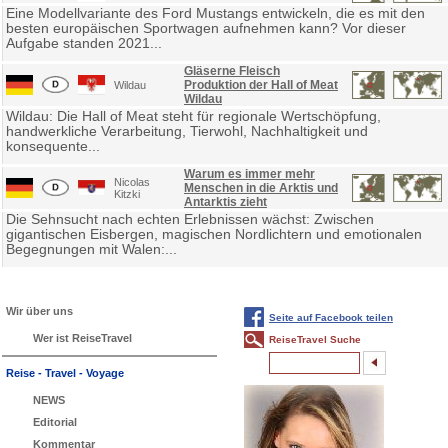
Eine Modellvariante des Ford Mustangs entwickeln, die es mit den
besten europäischen Sportwagen aufnehmen kann? Vor dieser
Aufgabe standen 2021...
Gläserne Fleisch
Produktion der Hall of Meat
Wildau
Wildau
Wildau: Die Hall of Meat steht für regionale Wertschöpfung,
handwerkliche Verarbeitung, Tierwohl, Nachhaltigkeit und
konsequente...
Warum es immer mehr
Nicolas
Menschen in die Arktis und
Kitzki
Antarktis zieht
Die Sehnsucht nach echten Erlebnissen wächst: Zwischen
gigantischen Eisbergen, magischen Nordlichtern und emotionalen
Begegnungen mit Walen:...
Wir über uns
Seite auf Facebook teilen
Wer ist ReiseTravel
ReiseTravel Suche
Reise - Travel - Voyage
NEWS
Editorial
Kommentar