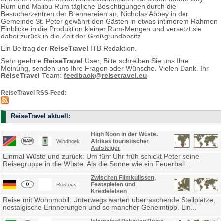
Rum und Malibu Rum tägliche Besichtigungen durch die
Besucherzentren der Brennereien an, Nicholas Abbey in der
Gemeinde St. Peter gewährt den Gästen in etwas intimerem Rahmen
Einblicke in die Produktion kleiner Rum-Mengen und versetzt sie
dabei zurück in die Zeit der Großgrundbesitz.
Ein Beitrag der
ReiseTravel
ITB Redaktion.
Sehr geehrte
ReiseTravel
User, Bitte schreiben Sie uns Ihre
Meinung, senden uns Ihre Fragen oder Wünsche. Vielen Dank. Ihr
ReiseTravel
Team:
feedback@reisetravel.eu
ReiseTravel RSS-Feed:
ReiseTravel aktuell:
High Noon in der Wüste.
Afrikas touristischer
Windhoek
Aufsteiger
Einmal Wüste und zurück: Um fünf Uhr früh schickt Peter seine
Reisegruppe in die Wüste. Als die Sonne wie ein Feuerball...
Zwischen Filmkulissen,
Festspielen und
Rostock
Kreidefelsen
Reise mit Wohnmobil: Unterwegs warten überraschende Stellplätze,
nostalgische Erinnerungen und so mancher Geheimtipp. Ein...